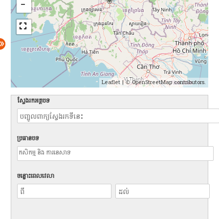
Leaflet
| ©
OpenStreetMap
contributors.
ស្វែងរកអត្ថបទ
ប្រធានបទ
ចន្លោះពេលវេលា