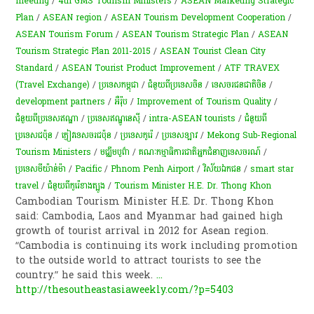
meeting
/
4th GMS Tourism Ministers
/
ASEAN Marketing Strategic
Plan
/
ASEAN region
/
ASEAN Tourism Development Cooperation
/
ASEAN Tourism Forum
/
ASEAN Tourism Strategic Plan
/
ASEAN
Tourism Strategic Plan 2011-2015
/
ASEAN Tourist Clean City
Standard
/
ASEAN Tourist Product Improvement
/
ATF TRAVEX
(Travel Exchange)
/
ប្រទេសកម្ពុជា
/
ជំនួយពីប្រទេសចិន
/
​ទេសចរ​ជនជាតិ​ចិន
/
development partners
/
អឺរ៉ុប
/
Improvement of Tourism Quality
/
ជំនួយពីប្រទេសឥណ្ឌា
/
ប្រទេសឥណ្ឌូនេស៊ី
/
intra-ASEAN tourists
/
ជំនួយពី
ប្រទេសជប៉ុន
/
​ភ្ញៀវ​ទេសចរ​ជប៉ុន
/
ប្រទេសកូរ៉េ
/
ប្រទេសឡាវ
/
Mekong Sub-Regional
Tourism Ministers
/
ម​ជ្ឈឹ​ម​បូព៌ា
/
​គណៈកម្មាធិកា​រ​ជាតិ​អ្នក​ជំនាញ​ទេសចរណ៍
/
ប្រទេសមីយ៉ាន់ម៉ា
/
Pacific
/
Phnom Penh Airport
/
វិស័យ​ឯកជន​
/
smart star
travel
/
ជំនួយពីកូរ៉េខាងត្បូង
/
Tourism Minister H.E. Dr. Thong Khon
Cambodian Tourism Minister H.E. Dr. Thong Khon
said: Cambodia, Laos and Myanmar had gained high
growth of tourist arrival in 2012 for Asean region.
“Cambodia is continuing its work including promotion
to the outside world to attract tourists to see the
country.” he said this week.
...
http://thesoutheastasiaweekly.com/?p=5403