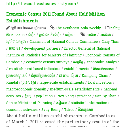
http://thesoutheastasiaweekly.com/
Economic Census 2011 Found About Half Million
Establishments
ថ្ងៃទី ៣០ ខែមេសា ឆ្នាំ២០១៥
The Southeast Asia Weekly
កសិកម្ម​
និង​ ការ​នេ​សាទ​
/
ជំរឿន
/
ប្រជាជន និងជំរឿន
/
សៀមរាប
អាស៊ាន
/
បាត់ដំបង
/
រដ្ឋាភិបាលកម្ពុជា
/
Chairman of National Census Committee
/
Chay Than
/
ឆាយ​ ថន​
/
development partners
/
Director General of National
Institute of Statistics for Ministry of Planning
/
Economic Census of
Cambodia
/
economic census surveys
/
សេដ្ឋកិច្ច
/
economics analysis
/
establishment-based indicators
/
establishments
/
វិនិយោគិនបរទេស
/
ប្រទេសឥណ្ឌូនេស៊ី
/
ជំនួយពីប្រទេសជប៉ុន
/
ជេ អាយ ស៊ី អេ
/
Kampong Cham
/
Kandal
/
ប្រទេសឡាវ
/
large-scale establishments
/
local investors
/
macroeconomic domain
/
medium-scale establishments
/
national
accounts
/
ភ្នំពេញ
/
population
/
Prey Veng
/
province
/
San Sy Than
/
Senior Minister of Planning
/
សៀមរាប
/
statistical information on
economic activities
/
Svay Rieng
/
Takeo
/
បឹងទន្លេសាប
About half a million establishments in Cambodia as
of March 1, 2011 released the preliminary results of the