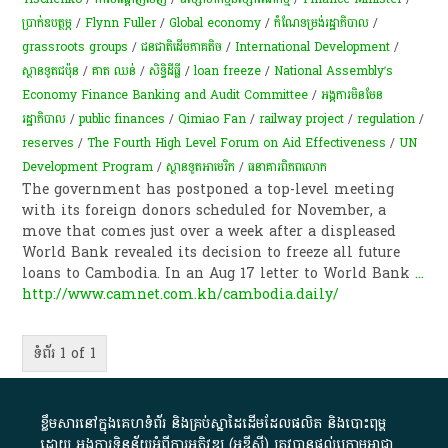
ប្រាក់​ឧបត្ថម្ភ
/
Flynn Fuller
/
Global economy
/
កំណែទម្រង់រដ្ឋាភិបាល
/
grassroots groups
/
​ជនជាតិ​ដើម​ភាគតិច​
/
International Development
/
ស្ថានទូត​ជប៉ុន​
/
គាត ឈន់
/
សិទ្ធិ​ដីធ្លី
/
loan freeze
/
National Assembly’s
Economy Finance Banking and Audit Committee
/
អង្គការមិនមែន
រដ្ឋាភិបាល
/
public finances
/
Qimiao Fan
/
railway project
/
regulation
/
reserves
/
The Fourth High Level Forum on Aid Effectiveness
/
UN
Development Program
/
ស្ថានទូតអាមេរិក
/
ធនាគារពិភពលោក
The government has postponed a top-level meeting
with its foreign donors scheduled for November, a
move that comes just over a week after a displeased
World Bank revealed its decision to freeze all future
loans to Cambodia. In an Aug 17 letter to World Bank
...
http://www.camnet.com.kh/cambodia.daily/
ទំព័រ 1 of 1
ខ្លឹមសារ​នៅ​ក្នុង​គេហទំព័រ និង​គ្រប់​ស្នា​ដៃ​ដើម​ដែល​ផលិត​ និង​បោះពុម្ព​
ដោយ​ អង្គការ​ទិន្នន័យ​អំពី​ការអភិវឌ្ឍ​​ (អូ​ឌី​ស៊ី)​ ត្រូវ​បាន​ផ្តល់​ក្រោម​អាជ្ញា