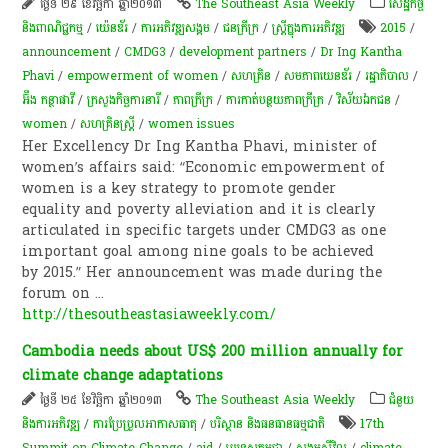
ថ្ងៃទី ២៩ ខែវិច្ឆិកា ឆ្នាំ២០១៣
The Southeast Asia Weekly
សេដ្ឋកិច្ច
និងពាណិជ្ជកម្ម
/
យ៉េនឌ័រ
/
ការ​អភិវឌ្ឍ​សង្គម
/
ជនក្រីក្រ
/
ស្ត្រីក្នុងការអភិវឌ្ឍ
2015
/
announcement
/
CMDG3
/
development partners
/
Dr Ing Kantha
Phavi
/
empowerment of women
/
សហគ្រិន
/
សមភាព​យេនឌ័រ
/
រដ្ឋាភិបាល
/
អ៊ឹង ​កន្ថា​ផាវី
/
ក្រសួងកិច្ចការនារី
/
ភាពក្រីក្រ
/
ការកាត់បន្ថយភាពក្រីក្រ
/
វិស័យ​ឯកជន​
/
women
/
សហគ្រិន​ស្ត្រី​
/
women issues
Her Excellency Dr Ing Kantha Phavi, minister of
women’s affairs said: “Economic empowerment of
women is a key strategy to promote gender
equality and poverty alleviation and it is clearly
articulated in specific targets under CMDG3 as one
important goal among nine goals to be achieved
by 2015.” Her announcement was made during the
forum on
...
http://thesoutheastasiaweekly.com/
Cambodia needs about US$ 200 million annually for
climate change adaptations
ថ្ងៃទី ២៥ ខែវិច្ឆិកា ឆ្នាំ២០១៣
The Southeast Asia Weekly
ជំនួយ
និងការអភិវឌ្ឍ
/
ការប្រែប្រួលអាកាសធាតុ
/
បរិស្ថាន និងធនធានធម្មជាតិ
17th
Summit on Climate Change
/
aid
/
ប្រទេសកម្ពុជា
/
សង្គមស៊ីវិល
/
climate