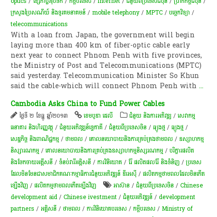
optics
/
​ខ្សែកាប្លិ៍​អុបទិក
/
កម្ចីបរទេស​
/
internet
/
ជំនួយពីប្រទេសជប៉ុន
/
ប្រាក់កម្ចីជប៉ុន
/
ក្រសួង​ប្រៃសណីយ៍ និងទូរគមនាគមន៍
/
mobile telephony
/
MPTC
/
បច្ចេកវិទ្យា
/
telecommunications
With a loan from Japan, the government will begin
laying more than 400 km of fiber-optic cable early
next year to connect Phnom Penh with five provinces,
the Ministry of Post and Telecommunications (MPTC)
said yesterday. Telecommunication Minister So Khun
said the cable-which will connect Phnom Penh with
...
Cambodia Asks China to Fund Power Cables
ថ្ងៃទី ២ ខែធ្នូ ឆ្នាំ២០១៣
ខេមបូឌា ដេលី
ជំនួយ និងការអភិវឌ្ឍ
/
សេវាកម្ម
ធនាគារ និងហិរញ្ញវត្ថុ
/
ជំនួយអភិវឌ្ឍន៍ទ្វេភាគី
/
ជំនួយពីប្រទេសចិន
/
​ធ្យូង​ថ្ម
/
​ធ្យូង​ថ្ម
/
សេដ្ឋកិច្ច និងពាណិជ្ជកម្ម
/
ថាមពល
/
គោលនយោបាយ​និង​ការគ្រប់គ្រង​ថាមពល
/
ឧស្សាហកម្ម
និស្សារណកម្ម
/
គោលនយោបាយនិងការគ្រប់គ្រងឧស្សាហកម្មនិស្សរណកម្ម
/
បរិក្ខារផលិត
និងចែកចាយអគ្គីសនី
/
ទំនប់​វា​រី​អគ្គិសនី​
/
ការវិនិយោគ
/
រ៉ែ ផលិតផលរ៉ែ និងទំនិញ
/
ប្រទេស
ដែលមិនមែនជាសមាជិកគណៈកម្មាធិការជំនួយអភិវឌ្ឍន៍ ឌីអេស៊ី
/
ផលិតកម្មថាមពលដែលមិនកើត
ឡើងវិញ
/
ផលិតកម្មថាមពលកើតឡើងវិញ
អាស៊ាន
/
ជំនួយពីប្រទេសចិន
/
Chinese
development aid
/
Chinese ivestment
/
ជំនួយអភិវឌ្ឍន៍
/
development
partners
/
អគ្គិសនី
/
ថាមពល
/
ការវិនិយោគបរទេស
/
កម្ចីបរទេស​
/
Ministry of