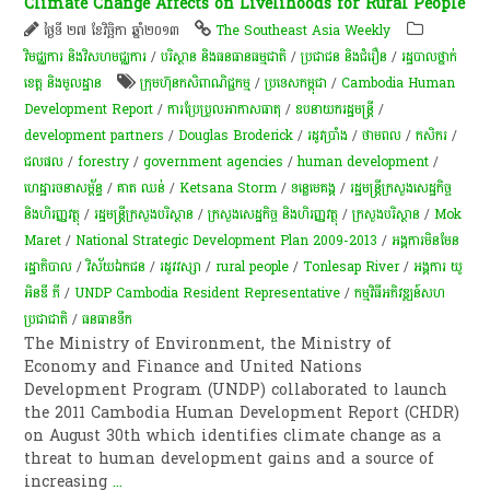
Climate Change Affects on Livelihoods for Rural People
ថ្ងៃទី ២៧ ខែវិច្ឆិកា ឆ្នាំ២០១៣
The Southeast Asia Weekly
វិមជ្ឈការ និងវិសហមជ្ឈការ
/
បរិស្ថាន និងធនធានធម្មជាតិ
/
ប្រជាជន និងជំរឿន
/
រដ្ឋបាលថ្នាក់
ខេត្ត និងមូលដ្ឋាន
​ក្រុមហ៊ុន​កសិពាណិជ្ជកម្ម
/
ប្រទេសកម្ពុជា
/
Cambodia Human
Development Report
/
ការប្រែប្រួលអាកាសធាតុ
/
ឧបនាយករដ្ឋមន្ត្រី​
/
development partners
/
Douglas Broderick
/
រដូវប្រាំង
/
ថាមពល
/
កសិករ
/
ជលផល
/
forestry
/
government agencies
/
human development
/
ហេដ្ឋារចនាសម្ព័ន្ធ
/
គាត ឈន់
/
Ketsana Storm
/
ទន្លេមេគង្គ
/
រដ្ឋមន្ត្រីក្រសួងសេដ្ឋកិច្ច
និងហិរញ្ញវត្ថុ
/
រដ្ឋមន្ត្រី​ក្រសួងបរិស្ថាន​
/
ក្រសួងសេដ្ឋកិច្ច និងហិរញ្ញវត្ថុ
/
ក្រសួងបរិស្ថាន
/
Mok
Maret
/
National Strategic Development Plan 2009-2013
/
អង្គការមិនមែន
រដ្ឋាភិបាល
/
វិស័យ​ឯកជន​
/
រដូវ​វស្សា​
/
rural people
/
Tonlesap River
/
អង្គការ យូ
អិនឌី ភី
/
UNDP Cambodia Resident Representative
/
កម្មវិធីអភិវឌ្ឍន៍សហ
ប្រជាជាតិ
/
​ធនធាន​ទឹក​
The Ministry of Environment, the Ministry of
Economy and Finance and United Nations
Development Program (UNDP) collaborated to launch
the 2011 Cambodia Human Development Report (CHDR)
on August 30th which identifies climate change as a
threat to human development gains and a source of
increasing
...