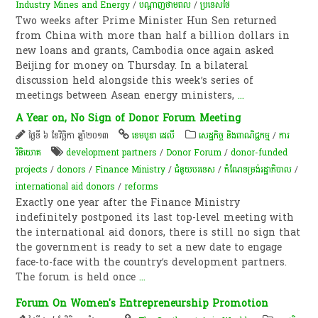
Industry Mines and Energy
/
ប​ណ្តា​ញ​ថាមពល
/
ប្រទេសថៃ
Two weeks after Prime Minister Hun Sen returned
from China with more than half a billion dollars in
new loans and grants, Cambodia once again asked
Beijing for money on Thursday. In a bilateral
discussion held alongside this week’s series of
meetings between Asean energy ministers,
...
A Year on, No Sign of Donor Forum Meeting
ថ្ងៃទី ៦ ខែវិច្ឆិកា ឆ្នាំ២០១៣
ខេមបូឌា ដេលី
សេដ្ឋកិច្ច និងពាណិជ្ជកម្ម
/
ការ
វិនិយោគ
development partners
/
Donor Forum
/
donor-funded
projects
/
donors
/
Finance Ministry
/
​ជំ​នួយបរទេស
/
កំណែទម្រង់​រដ្ឋាភិបាល
/
international aid donors
/
reforms
Exactly one year after the Finance Ministry
indefinitely postponed its last top-level meeting with
the international aid donors, there is still no sign that
the government is ready to set a new date to engage
face-to-face with the country’s development partners.
The forum is held once
...
Forum On Women's Entrepreneurship Promotion