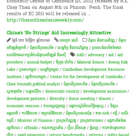
Economic Census of Cambodia (EC 2011) released by H.E.
Chay Than on August 8th in Phnom Penh. The final
results of EC 2011 will be released in
...
http://thesoutheastasiaweekly.com/
China’s ‘No Strings’ Aid Increasingly Attractive
ថ្ងៃទី ២២ ខែវិច្ឆិកា ឆ្នាំ២០១៣
ខេមបូឌា ដេលី
ជំនួយ និងការអភិវឌ្ឍ
/
ជំនួយ
អភិវឌ្ឍន៍ទ្វេភាគី
/
ជំនួយពីប្រទេសចិន
/
សេដ្ឋកិច្ច និងពាណិជ្ជកម្ម
/
ប្រទេសដែលមិនមែនជា
សមាជិកគណៈកម្មាធិការជំនួយអភិវឌ្ឍន៍ ឌីអេស៊ី
ABD
/
advocacy
/
aid
/
aid
providers
/
annual budget
/
ទីក្រុង ប៉េកាំង
/
bilateral donors
/
Boeng Kak
Lake
/
ប្រទេសកម្ពុជា
/
សេដ្ឋកិច្ចកម្ពុជា
/
Cambodian Development Resource
Institute
/
រដ្ឋាភិបាលកម្ពុជា
/
Center for the Development of Cambodia
/
Chea Vannath political analyst
/
ជំនួយពីប្រទេសចិន
/
ជំនួយពីប្រទេសចិន
/
ស្ថានទូតចិន
/
សង្គម​ស៊ីវិល
/
democratic country
/
development assistance
/
development partners
/
diversity
/
donor meeting
/
donors
/
economic reasons
/
ការបណ្តេញចេញ
/
អង្គការឃ្លាំមើលសិទ្ធិមនុស្ស
/
/
​ទីផ្សារ​
អន្តរជាតិ
/
ការវិនិយោគ
/
គម្រោង​វិនិយោគ​
/
ជំនួយពីប្រទេសជប៉ុន
/
គាត ឈន់
/
កម្ចី​
/
អាជីវ
កម្ម​រ៉ែ​
/
Minister of Finance
/
ក្រសួងហិរញ្ញវត្ថុ
/
ក្រសួងការបរទេស
/
អង្គការមិនមែន
រដ្ឋាភិបាល
/
officials
/
គណបក្សប្រឆាំង
/
ហ្វ៊ីល រ៉ូប៊ឺតសុន
/
ភ្នំពេញ
/
ការកាត់បន្ថយភាព
ក្រីក្រ
/
rapid expansion
/
reform benchmarks
/
reforms
/
rights-based