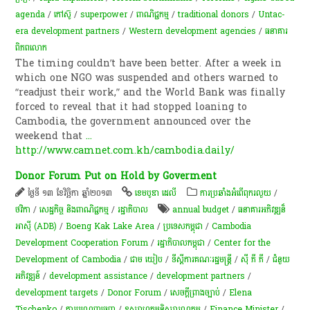
agenda
/
កៅស៊ូ
/
superpower
/
ពាណិជ្ជកម្ម
/
traditional donors
/
Untac-
era development partners
/
Western development agencies
/
ធនាគារ
ពិភពលោក
The timing couldn’t have been better. After a week in
which one NGO was suspended and others warned to
“readjust their work,” and the World Bank was finally
forced to reveal that it had stopped loaning to
Cambodia, the government announced over the
weekend that
...
http://www.camnet.com.kh/cambodia.daily/
Donor Forum Put on Hold by Goverment
ថ្ងៃទី ១៣ ខែវិច្ឆិកា ឆ្នាំ២០១៣
ខេមបូឌា ដេលី
ការប្រឆាំងអំពើពុករលួយ
/
ថវិកា
/
សេដ្ឋកិច្ច និងពាណិជ្ជកម្ម
/
រដ្ឋាភិបាល
annual budget
/
ធនាគារអភិវឌ្ឍន៏
អាស៊ី (ADB)
/
Boeng Kak Lake Area
/
ប្រទេសកម្ពុជា
/
Cambodia
Development Cooperation Forum
/
រដ្ឋាភិបាលកម្ពុជា
/
Center for the
Development of Cambodia
/
ជាម យៀប
/
ទីស្តីការគណៈរដ្ឋមន្រ្តី
/
ស៊ី ភី ភី
/
ជំនួយ
អភិវឌ្ឍន៍
/
development assistance
/
development partners
/
development targets
/
Donor Forum
/
សេចក្តីព្រាងច្បាប់
/
Elena
Tischenko
/
ការបណ្តេញចេញ
/
ឧស្សាហកម្មនិស្សារណកម្ម
/
Finance Minister
/