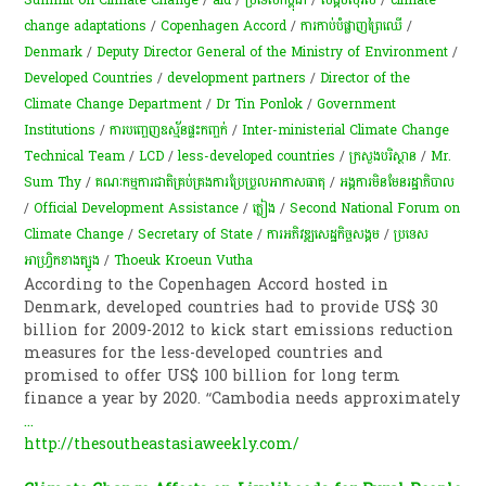
change adaptations
/
Copenhagen Accord
/
ការ​កាប់​បំផ្លាញព្រៃឈើ
/
Denmark
/
Deputy Director General of the Ministry of Environment
/
Developed Countries
/
development partners
/
Director of the
Climate Change Department
/
Dr Tin Ponlok
/
Government
Institutions
/
ការបញ្ចេញ​ឧស្ម័ន​ផ្ទះ​កញ្ចក់​
/
Inter-ministerial Climate Change
Technical Team
/
LCD
/
less-developed countries
/
ក្រសួងបរិស្ថាន
/
Mr.
Sum Thy
/
គណៈកម្មការជាតិគ្រប់គ្រងការប្រែប្រួលអាកាសធាតុ
/
អង្គការមិនមែនរដ្ឋាភិបាល
/
Official Development Assistance
/
ភ្លៀង​
/
Second National Forum on
Climate Change
/
Secretary of State
/
​ការ​អភិវឌ្ឍ​សេដ្ឋកិច្ច​សង្គម​
/
ប្រទេស​
អាហ្វ្រិកខាងត្បូង
/
Thoeuk Kroeun Vutha
According to the Copenhagen Accord hosted in
Denmark, developed countries had to provide US$ 30
billion for 2009-2012 to kick start emissions reduction
measures for the less-developed countries and
promised to offer US$ 100 billion for long term
finance a year by 2020. “Cambodia needs approximately
...
http://thesoutheastasiaweekly.com/