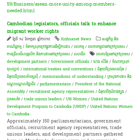
59/Business/asean-more-unity-among-members-
needed.html
Cambodian legislators, officials talk to enhance
migrant worker rights
ថ្ងៃទី ១៤ ខែកក្កដា ឆ្នាំ២០១៥
Xinhuanet News
សេដ្ឋកិច្ច និង
ពាណិជ្ជកម្ម
/
ចំនាកស្រុកក្រៅផ្លូវការដើម្បីការងារ
/
ពល​កម្ម
/
ពលករកម្ពុជានៅក្រៅប្រទេស
/
ការជ្រើសរើសបុគ្គលិក និងការងារនៅក្រៅប្រទេស
/
សហជីព
ពលករខ្មែរ​នៅ​ក្រៅ​ប្រទេស
/
development partners
/
Government officials
/
ហេង សំរិន
/
ចំណាកស្រុក
ខុសច្បាប់
/
international treaties and conventions
/
ជំនួយពីប្រទេសជប៉ុន
/
ជំនួយពីប្រទេសម៉ាឡេស៊ី​​
/
memorandums of understanding
/
ក្រសួងការងារ និង
បណ្តុះបណ្តាលវិជ្ជាជីវៈ
/
parliamentarians
/
President of the National
Assembly
/
recruitment agency representatives
/
ជំនួយពីកូរ៉េខាងត្បូង
/
ប្រទេសថៃ
/
trade unions leaders
/
UN Women
/
United Nations
Development Program to Cambodia (UNDP)
/
United Nations Women
to Cambodia
Approximately 150 parliamentarians, government
officials, recruitment agency representatives, trade
unions leaders, and development partners gathered