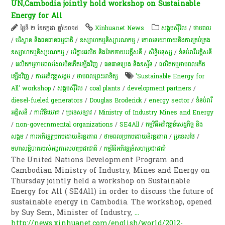
UN,Cambodia jointly hold workshop on Sustainable
Energy for All
ថ្ងៃទី ២ ខែកក្កដា ឆ្នាំ២០១៥
Xinhuanet News
សង្គមស៊ីវិល
/
ថាមពល
/
បរិស្ថាន និងធនធានធម្មជាតិ
/
ឧស្សាហកម្មនិស្សារណកម្ម
/
គោលនយោបាយនិងការគ្រប់គ្រង
ឧស្សាហកម្មនិស្សរណកម្ម
/
បរិក្ខារផលិត និងចែកចាយអគ្គីសនី
/
សិទ្ធិមនុស្ស
/
ទំនប់​វា​រី​អគ្គិសនី​
/
ផលិតកម្មថាមពលដែលមិនកើតឡើងវិញ
/
ធនធានប្រេង និងឧស្ម័ន
/
ផលិតកម្មថាមពលកើត
ឡើងវិញ
/
ការ​អភិវឌ្ឍ​សង្គម
/
​ថាមពល​ព្រះអាទិត្យ​
'Sustainable Energy for
All' workshop
/
សង្គមស៊ីវិល
/
coal plants
/
development partners
/
diesel-fueled generators
/
Douglas Broderick
/
energy sector
/
ទំនប់​វា​រី​
អគ្គិសនី​
/
ការវិនិយោគ
/
ប្រទេសឡាវ
/
Ministry of Industry Mines and Energy
/
non-governmental organizations
/
SE4All
/
កម្មវិធី​អភិវឌ្ឍន៍​សេដ្ឋកិច្ច​ និង​
សង្គម​
/
ការ​អភិវឌ្ឍ​ប្រកប​ដោយ​និរន្តរភាព​
/
ថាមពលប្រកបដោយនិរន្តរភាព
/
ប្រទេសថៃ
/
មហាសន្និបាតរបស់អង្គការសហប្រជាជាតិ
/
កម្មវិធីអភិវឌ្ឍន៍សហប្រជាជាតិ
The United Nations Development Program and
Cambodian Ministry of Industry, Mines and Energy on
Thursday jointly held a workshop on Sustainable
Energy for All ( SE4All) in order to discuss the future of
sustainable energy in Cambodia. The workshop, opened
by Suy Sem, Minister of Industry,
...
http://news.xinhuanet.com/english/world/2012-