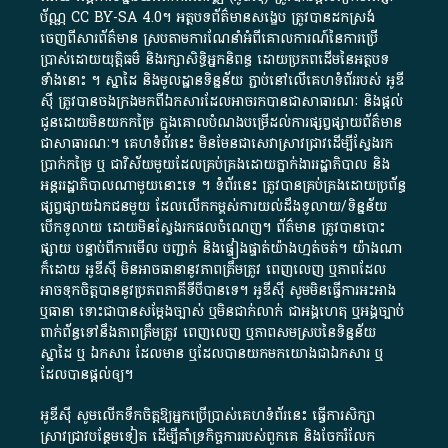
ប័ណ្ណ​
CC BY-SA 4.0
។​ អត្ថបទ​ព័ត៌មាន​សង្ខេប​ ត្រូវ​បាន​ដកស្រង់​
ចេញពី​សារព័ត៌មាន ស្របតាមការ​ណែនាំ​អំពី​គោលការណ៍​នៃ​ការ​ប្រើ
ប្រាស់​ដោយ​យុត្តិធម៌​ និង​រក្សាសិទ្ធិអ្នកនិពន្ធ ដោយ​ប្រភពដើម​នៃ​​អត្ថបទ
ទាំង​នោះ​ ។​ ស្នាដៃ​ និង​មូលដ្ឋាន​ទិន្នន័យ ​ភ្ជាប់​នៅ​លើ​គេហទំព័រ​របស់​ អូ​ឌី​
ស៊ី​ ត្រូវ​បាន​ចងក្រង​មក​ពី​ឯកសារ​ដែល​អាច​រក​បានជា​សាធារណៈ​ និង​ផ្តល់​
ជូន​ដោយ​មិន​យក​កម្រៃ​ ក្នុង​គោលបំណង​បម្រើ​ដល់ការ​ផ្សព្វផ្សាយ​ព័ត៌មាន​
ជា​សាធារណៈ​។​ គេហទំព័រ​នេះ​ មិនមែន​ជា​សេវា​ស្រាវជ្រាវ​ដើម្បី​ស្វែងរក
ប្រាក់​កម្រៃ​ ឬ​ ជា​វិស័យ​មួយ​ដែល​គ្រប់គ្រង​ដោយ​ភ្នាក់ងារ​រដ្ឋាភិបាល​ និង ​
អន្តររដ្ឋាភិបាល​ណាមួយ​នោះ​ទេ ​។​ ទំព័រ​នេះ​ ត្រូវ​បាន​គ្រប់គ្រង​ដោយ​ប្រព័ន្ធ​
ផ្សព្វផ្សាយ​ឯកជន​មួយ​ ដែល​លើកកម្ពស់​ការ​យល់​ដឹង​ទូលាយ​/​ទិន្នន័យ​
បើក​ទូលាយ​ ដោយ​មិនស្វែង​រក​ផល​ចំណេញ​។​ ព័ត៌មាន​ ត្រូវ​បាន​បោះ
ផ្សាយ​ បន្ទាប់​ពី​ការ​មើល​ បញ្ជាក់​ និង​ផ្ទៀងផ្ទាត់​យ៉ាង​ហ្មត់ចត់​។​ យ៉ាងណា​
ក៏​ដោយ​ អូ​ឌី​ស៊ី​ មិន​អាច​ធានា​នូវ​ភាព​ត្រឹមត្រូវ​ ពេញលេញ​ ឬ​ភាព​ដែល​
អាច​ទុកចិត្ត​បាននូវ​ប្រភព​ភាគី​ទី​បី​បាន​ទេ​។​ អូ​ឌី​ស៊ី​ សូម​មិន​ធ្វើការ​អះអាង​
ឬ​ធានា​ ទោះជា​បាន​សម្តែង​ច្បាស់​ ឬ​មិន​ជាក់លាក់​ ជា​អង្គហេតុ​ ឬ​អង្គច្បាប់​
ពាក់ព័ន្ធ​ទៅ​នឹង​ភាព​ត្រឹមត្រូវ​ ពេញលេញ​ ឬ​ភាព​សម​ស្រប​នៃ​ទិន្នន័យ​
ស្នាដៃ​ ឬ​ ឯកសារ​ ដែល​មាន​ ឬ​ដែល​បាន​យក​មក​យោង​ជា​ឯកសារ​ ឬ​
ដែល​បាន​ផ្តល់​ឲ្យ​។
អូឌីស៊ី សូមលើកទឹកចិត្តឱ្យអ្នកប្រើប្រាស់គេហទំព័រនេះ ធ្វើការសិក្សា
ស្រាវជ្រាវបន្ថែមទៀត ដើម្បីគាំទ្រកិច្ចការ​របស់ពួកគេ និងចែករំលែក