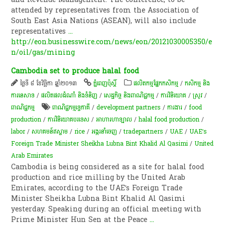
attended by representatives from the Association of
South East Asia Nations (ASEAN), will also include
representatives
...
http://eon.businesswire.com/news/eon/20121030005350/e
n/oil/gas/mining
Cambodia set to produce halal food
ថ្ងៃទី ៨ ខែវិច្ឆិកា ឆ្នាំ២០១៣
ភ្នំពេញប៉ុស្តិ៍
​ផលិតកម្ម​ផ្នែក​កសិកម្ម​
/
កសិកម្ម​ និង​
ការ​នេ​សាទ​
/
ផលិតផលដំណាំ និងទំនិញ
/
សេដ្ឋកិច្ច និងពាណិជ្ជកម្ម
/
ការវិនិយោគ
/
​ស្រូវ​
/
ពាណិជ្ជកម្ម
ពាណិជ្ជកម្ម​ទ្វេ​ភាគី​
/
development partners
/
ការងារ
/
food
production
/
ការវិនិយោគបរទេស
/
អាហារហាឡាល
/
halal food production
/
labor
/
សហគមន៍ឥស្លាម
/
rice
/
​អង្ករ​នាំចេញ​​
/
tradepartners
/
UAE
/
UAE’s
Foreign Trade Minister Sheikha Lubna Bint Khalid Al Qasimi
/
United
Arab Emirates
Cambodia is being considered as a site for halal food
production and rice milling by the United Arab
Emirates, according to the UAE’s Foreign Trade
Minister Sheikha Lubna Bint Khalid Al Qasimi
yesterday. Speaking during an official meeting with
Prime Minister Hun Sen at the Peace
...