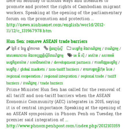
here on Monday to discuss ways and measures to
promote and protect the rights of Cambodian migrant
workers. Speaking at the opening of the parliamentary
forum on the promotion and protection
...
http://news.xinhuanet.com/english/world/2012-
11/12/c_131967978.htm
Hun Sen: remove ASEAN trade barriers
ថ្ងៃទី ៥ ខែធ្នូ ឆ្នាំ២០១៣
ភ្នំពេញប៉ុស្តិ៍
សេដ្ឋកិច្ច និងពាណិជ្ជកម្ម
/
ពាណិជ្ជកម្ម
/
គោលនយោបាយ និងបទប្បញ្ញត្តិស្តីពីពាណិជ្ជកម្ម
អេ អ៊ី ស៊ី
/
អាស៊ាន
/
សហគមន៍​
សេដ្ឋកិច្ច​អាស៊ាន
/
សមាជិកអាស៊ាន
/
development partners
/
ការ​អភិវឌ្ឍ​សេដ្ឋកិច្ច
/
សេដ្ឋកិច្ច
/
global markets
/
non-tariff barriers
/
នាយករដ្ឋមន្ត្រីហ៊ុន សែន
/
regional cooperation
/
regional integration
/
regional trade
/
tariff
barriers
/
ពាណិជ្ជកម្ម
/
trade barriers
Prime Minister Hun Sen has called for the removal of
all tariff and non-tariff barriers when the ASEAN
Economic Community (AEC) integrates in 2015, saying
it is of central importance. Speaking at the opening of
an ASEAN symposium in Phnom Penh on Tuesday, the
premier said integration of
...
http://www.phnompenhpost.com/index.php/2012103159