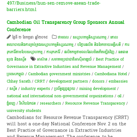
497/Business/hun-sen-remove-asean-trade-
barriers.html
Cambodian Oil Transparency Group Sponsors Annual
Conference
ថ្ងៃទី ២ ខែកក្កដា ឆ្នាំ២០១៥
ថាមពល
/
ឧស្សាហកម្មនិស្សារណកម្ម
/
គោល
នយោបាយនិងការគ្រប់គ្រងឧស្សាហកម្មនិស្សរណកម្ម
/
បរិក្ខារផលិត និងចែកចាយអគ្គីសនី
/
ការ
រុករករ៉ែតាមបែបឧស្សាហកម្ម
/
ការរុករករ៉ែ
/
ផលិតកម្មថាមពលដែលមិនកើតឡើងវិញ
/
ធនធាន
ប្រេង និងឧស្ម័ន
អាស៊ាន
/
សមាគមប្រជាជាតិអាស៊ីអាគ្នេយ៍
/
Best Practice of
Governance in Extractive Industries and Revenue Management
/
ប្រទេសកម្ពុជា
/
Cambodian government ministries
/
Cambodiana Hotel
/
Chhay Sarath
/
CRRT
/
development partners
/
donors
/
embassies
/
ឧស្ម័ន
/
industry experts
/
ប្រព័ន្ធ​ផ្សព្វ​ផ្សាយ​
/
mining development
/
national and international non-governmental organizations
/
oil
/
ភ្នំពេញ
/
វិស័យ​ឯកជន​
/
researchers
/
Resource Revenue Transparency
/
university students
Cambodians for Resource Revenue Transparency (CRRT)
will host a one-day National Conference Nov. 2 on the
Best Practice of Governance in Extractive Industries
and Revenue Management. The conference, to be