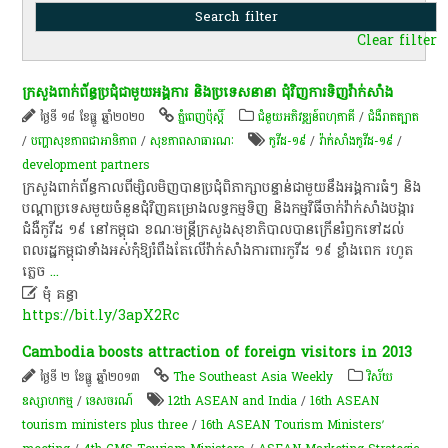
Clear filter
ក្រសួង​ពាក់ព័ន្ធ​ប្រជុំ​ជាមួយ​អង្គការ​ និង​ប្រទេស​នានា​ ជុំវិញ​ការទិញ​វ៉ាក់សាំង
ថ្ងៃទី ១៨ ខែធ្នូ ឆ្នាំ២០២០
ភ្នំពេញប៉ុស្តិ៍
ជំនួយអភិវឌ្ឍន៍ពហុភាគី
/
ជំងឺរាតត្បាត
/
បញ្ហាសុខភាពជាអាទិភាព
/
សុខ​ភាព​សា​ធា​រណៈ
កូ​វី​ដ​-១៩
/
វ៉ាក់សាំង​កូ​វី​ដ​-១៩​
/
development partners
ក្រសួង​ពាក់ព័ន្ធ​កាលពី​ម្សិលមិញ​បាន​ប្រជុំពិភាក្សា​បន្ទាន់​ជាមួយ​នឹង​អង្គការ​ធំៗ និង​
បណ្ដា​ប្រទេស​មួយចំនួន​ជុំវិញ​គម្រោង​លទ្ធកម្ម​ទិញ និង​កម្មវិធី​ចាក់​វ៉ាក់សាំង​បង្ការ​
ជំងឺ​កូវីដ​ ១៩ នៅ​កម្ពុជា ខណៈ​មន្ត្រី​ក្រសួង​សុខាភិបាល​បាន​ក្រើនរំឭក​ទៅដល់​
ពលរដ្ឋ​កម្ពុជា​ទាំងអស់​កុំឱ្យ​រំពឹង​តែ​លើ​វ៉ាក់សាំង​ការពារ​កូវីដ​ ១៩​ ខ្លាំងពេក រហូត​
ភ្លេច
...

មុំ គន្ធា
https://bit.ly/3apX2Rc
Cambodia boosts attraction of foreign visitors in 2013
ថ្ងៃទី ២ ខែធ្នូ ឆ្នាំ២០១៣
The Southeast Asia Weekly
វិស័យ
ឧស្សាហកម្ម
/
ទេសចរណ៍
12th ASEAN and India
/
16th ASEAN
tourism ministers plus three
/
16th ASEAN Tourism Ministers’