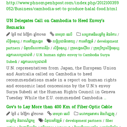
http://www.phnompenhpost.com/index.php/2012100359
052/Business/cambodia-set-to-produce-halal-food.html
UN Delegates Call on Cambodia to Heed Envoy's
Remarks
ថ្ងៃទី ២៨ ខែវិច្ឆិកា ឆ្នាំ២០១៣
ខេមបូឌា ដេលី
សម្បទានដីសេដ្ឋកិច្ច និងចំការ
/
សិទ្ធិមនុស្ស
/
ការ​អភិវឌ្ឍ​សង្គម
លទ្ធិប្រជាធិបតេយ្យ
/
ការអភិវឌ្ឍន៍
/
development
partners
/
ជំនួយពីសហភាពអឺរ៉ុប
/
សិទ្ធិមនុស្ស
/
ក្រុម​សង្គម​ស៊ីវិល​
/
ក្រុម​​​ប្រឹក្សាសិទ្ធិ​​​មនុស្ស​​​
អង្គការ​​​សហ​​​ប្រជាជាតិ​​​
/
U.N. human rights envoy to Cambodia Surya
Subedi
/
អង្គការសហប្រជាជាតិ
U.N. representatives from Japan, the European Union
and Australia called on Cambodia to heed
recommendations made in a report on human rights
and economic land concessions by the U.N.’s envoy
Surya Subedi at the Human Rights Council in Geneva
Tuesday. While the E.U. commended Cambodia
...
Gov's to Lay More than 400 Km of Fiber-Optic Cable
ថ្ងៃទី ៤ ខែវិច្ឆិកា ឆ្នាំ២០១៣
ខេមបូឌា ដេលី
សេវាកម្មធនាគារ និងហិរញ្ញវត្ថុ
/
សេដ្ឋកិច្ច និងពាណិជ្ជកម្ម
ជំនួយអភិវឌ្ឍន៍
/
development partners
/
fiber