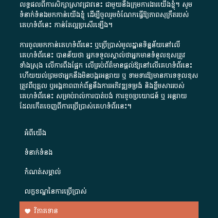
លទ្ធផលពីការសិក្សាស្រាវជ្រាវនេះ ជាមួយនឹងក្រុមការងារយើងខ្ញុំ។ សូម
ទំនាក់ទំនងមកកាន់យើងខ្ញុំ
ដើម្បីចូលរួមចំណែកធ្វើឱ្យភាពសុក្រឹតរបស់
គេហទំព័នេះ កាន់តែល្អប្រសើរឡើង។
ការចូលមកកាន់គេហទំព័រនេះ ឬប្រើប្រាស់មូលដ្ឋានទិន្នន័យនៅលើ
គេហទំព័រនេះ បានន័យថា អ្នកទទួលស្គាល់ថាអ្នកមានទំនួលខុសត្រូវ
ទាំងស្រុង លើការពឹងផ្អែក លើគ្រប់ព័ត៌មានផ្តល់ឱ្យនៅលើគេហទំព័រនេះ
ហើយយល់ព្រមថាអ្នកនឹងមិនបង្ករអន្តរាយ ឬ ទាមទារ​ឱ្យមានការទទួលខុស​
ត្រូវពីបុគ្គល ឬអង្គភាពពាក់ព័ន្ធនឹងការអភិវឌ្ឍទម្រង់ និងខ្លឹមសាររបស់
គេហទំព័រនេះ សម្រាប់រាល់ការបាត់បង់ ការខូចប្រយោជន៍ ឬ អន្តរាយ
ដែលកើតចេញពីការប្រើប្រាស់គេហទំព័រនេះ។
អំពី​យើង​
ទំនាក់ទំនង
កំណត់សម្គាល់
លក្ខខណ្ឌនៃការប្រើប្រាស់
វិភាគទាន