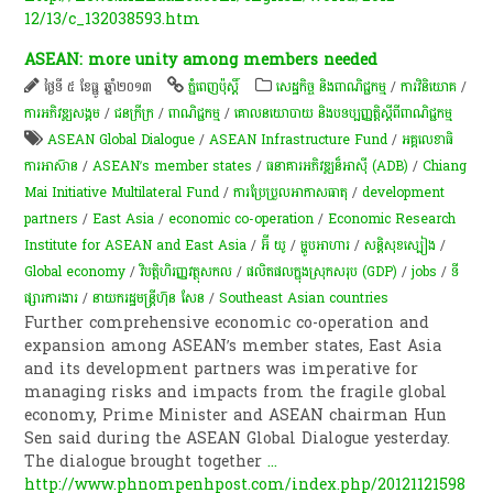
12/13/c_132038593.htm
ASEAN: more unity among members needed
ថ្ងៃទី ៥ ខែធ្នូ ឆ្នាំ២០១៣
ភ្នំពេញប៉ុស្តិ៍
សេដ្ឋកិច្ច និងពាណិជ្ជកម្ម
/
ការវិនិយោគ
/
ការ​អភិវឌ្ឍ​សង្គម
/
ជនក្រីក្រ
/
ពាណិជ្ជកម្ម
/
គោលនយោបាយ និងបទប្បញ្ញត្តិស្តីពីពាណិជ្ជកម្ម
ASEAN Global Dialogue
/
ASEAN Infrastructure Fund
/
អគ្គលេខាធិ
ការអាស៊ាន
/
ASEAN’s member states
/
ធនាគារអភិវឌ្ឍន៏អាស៊ី (ADB)
/
Chiang
Mai Initiative Multilateral Fund
/
ការប្រែប្រួលអាកាសធាតុ
/
development
partners
/
East Asia
/
economic co-operation
/
Economic Research
Institute for ASEAN and East Asia
/
អ៊ី យូ
/
ម្ហូបអាហារ
/
សន្តិសុខ​ស្បៀង
/
Global economy
/
វិបត្តិហិរញ្ញវត្ថុសកល
/
ផលិតផលក្នុងស្រុកសរុប (GDP)
/
jobs
/
ទី
ផ្សារ​ការងារ
/
នាយករដ្ឋមន្ត្រីហ៊ុន សែន
/
Southeast Asian countries
Further comprehensive economic co-operation and
expansion among ASEAN’s member states, East Asia
and its development partners was imperative for
managing risks and impacts from the fragile global
economy, Prime Minister and ASEAN chairman Hun
Sen said during the ASEAN Global Dialogue yesterday.
The dialogue brought together
...
http://www.phnompenhpost.com/index.php/20121121598