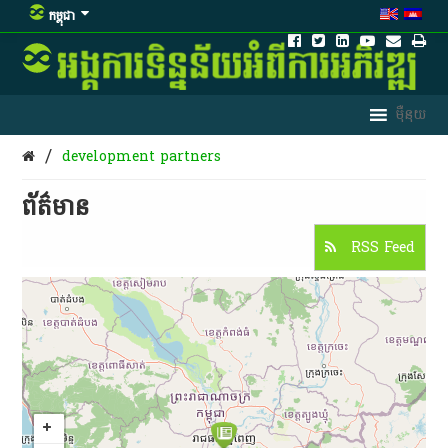
កម្ពុជា
/
development partners
ព័ត៌មាន​
RSS Feed