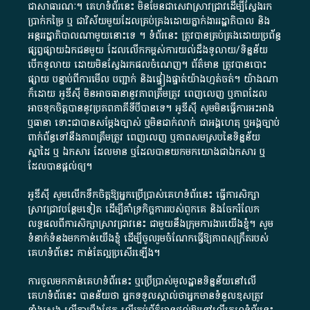
ជា​សាធារណៈ​។​ គេហទំព័រ​នេះ​ មិនមែន​ជា​សេវា​ស្រាវជ្រាវ​ដើម្បី​ស្វែងរក
ប្រាក់​កម្រៃ​ ឬ​ ជា​វិស័យ​មួយ​ដែល​គ្រប់គ្រង​ដោយ​ភ្នាក់ងារ​រដ្ឋាភិបាល​ និង ​
អន្តររដ្ឋាភិបាល​ណាមួយ​នោះ​ទេ ​។​ ទំព័រ​នេះ​ ត្រូវ​បាន​គ្រប់គ្រង​ដោយ​ប្រព័ន្ធ​
ផ្សព្វផ្សាយ​ឯកជន​មួយ​ ដែល​លើកកម្ពស់​ការ​យល់​ដឹង​ទូលាយ​/​ទិន្នន័យ​
បើក​ទូលាយ​ ដោយ​មិនស្វែង​រក​ផល​ចំណេញ​។​ ព័ត៌មាន​ ត្រូវ​បាន​បោះ
ផ្សាយ​ បន្ទាប់​ពី​ការ​មើល​ បញ្ជាក់​ និង​ផ្ទៀងផ្ទាត់​យ៉ាង​ហ្មត់ចត់​។​ យ៉ាងណា​
ក៏​ដោយ​ អូ​ឌី​ស៊ី​ មិន​អាច​ធានា​នូវ​ភាព​ត្រឹមត្រូវ​ ពេញលេញ​ ឬ​ភាព​ដែល​
អាច​ទុកចិត្ត​បាននូវ​ប្រភព​ភាគី​ទី​បី​បាន​ទេ​។​ អូ​ឌី​ស៊ី​ សូម​មិន​ធ្វើការ​អះអាង​
ឬ​ធានា​ ទោះជា​បាន​សម្តែង​ច្បាស់​ ឬ​មិន​ជាក់លាក់​ ជា​អង្គហេតុ​ ឬ​អង្គច្បាប់​
ពាក់ព័ន្ធ​ទៅ​នឹង​ភាព​ត្រឹមត្រូវ​ ពេញលេញ​ ឬ​ភាព​សម​ស្រប​នៃ​ទិន្នន័យ​
ស្នាដៃ​ ឬ​ ឯកសារ​ ដែល​មាន​ ឬ​ដែល​បាន​យក​មក​យោង​ជា​ឯកសារ​ ឬ​
ដែល​បាន​ផ្តល់​ឲ្យ​។
អូឌីស៊ី សូមលើកទឹកចិត្តឱ្យអ្នកប្រើប្រាស់គេហទំព័រនេះ ធ្វើការសិក្សា
ស្រាវជ្រាវបន្ថែមទៀត ដើម្បីគាំទ្រកិច្ចការ​របស់ពួកគេ និងចែករំលែក
លទ្ធផលពីការសិក្សាស្រាវជ្រាវនេះ ជាមួយនឹងក្រុមការងារយើងខ្ញុំ។ សូម
ទំនាក់ទំនងមកកាន់យើងខ្ញុំ
ដើម្បីចូលរួមចំណែកធ្វើឱ្យភាពសុក្រឹតរបស់
គេហទំព័នេះ កាន់តែល្អប្រសើរឡើង។
ការចូលមកកាន់គេហទំព័រនេះ ឬប្រើប្រាស់មូលដ្ឋានទិន្នន័យនៅលើ
គេហទំព័រនេះ បានន័យថា អ្នកទទួលស្គាល់ថាអ្នកមានទំនួលខុសត្រូវ