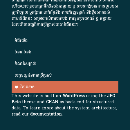
ទាំងស្រុង លើការពឹងផ្អែក លើគ្រប់ព័ត៌មានផ្តល់ឱ្យនៅលើគេហទំព័រនេះ
ហើយយល់ព្រមថាអ្នកនឹងមិនបង្ករអន្តរាយ ឬ ទាមទារ​ឱ្យមានការទទួលខុស​
ត្រូវពីបុគ្គល ឬអង្គភាពពាក់ព័ន្ធនឹងការអភិវឌ្ឍទម្រង់ និងខ្លឹមសាររបស់
គេហទំព័រនេះ សម្រាប់រាល់ការបាត់បង់ ការខូចប្រយោជន៍ ឬ អន្តរាយ
ដែលកើតចេញពីការប្រើប្រាស់គេហទំព័រនេះ។
អំពី​យើង​
ទំនាក់ទំនង
កំណត់សម្គាល់
លក្ខខណ្ឌនៃការប្រើប្រាស់
វិភាគទាន
This website is built on
WordPress
using the
JEO
Beta
theme and
CKAN
as back-end for structured
data. To learn more about the system architecture,
read our
documentation
.