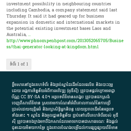
investment possibility in neighbouring countries
including Cambodia, a company statement said last
Thursday. It said it had geared up for business
expansion in domestic and international markets in
the potential existing investment bases Laos and
Australia,
...
http://www.phnompenhpost.com/2013052065705/Busine
ss/thai-generator-looking-at-kingdom.html
ទំព័រ 1 of 1
ខ្លឹមសារ​នៅ​ក្នុង​គេហទំព័រ និង​គ្រប់​ស្នា​ដៃ​ដើម​ដែល​ផលិត​ និង​បោះពុម្ព​
ដោយ​ អង្គការ​ទិន្នន័យ​អំពី​ការអភិវឌ្ឍ​​ (អូ​ឌី​ស៊ី)​ ត្រូវ​បាន​ផ្តល់​ក្រោម​អាជ្ញា
ប័ណ្ណ​
CC BY-SA 4.0
។​ អត្ថបទ​ព័ត៌មាន​សង្ខេប​ ត្រូវ​បាន​ដកស្រង់​
ចេញពី​សារព័ត៌មាន ស្របតាមការ​ណែនាំ​អំពី​គោលការណ៍​នៃ​ការ​ប្រើ
ប្រាស់​ដោយ​យុត្តិធម៌​ និង​រក្សាសិទ្ធិអ្នកនិពន្ធ ដោយ​ប្រភពដើម​នៃ​​អត្ថបទ
ទាំង​នោះ​ ។​ ស្នាដៃ​ និង​មូលដ្ឋាន​ទិន្នន័យ ​ភ្ជាប់​នៅ​លើ​គេហទំព័រ​របស់​ អូ​ឌី​
ស៊ី​ ត្រូវ​បាន​ចងក្រង​មក​ពី​ឯកសារ​ដែល​អាច​រក​បានជា​សាធារណៈ​ និង​ផ្តល់​
ជូន​ដោយ​មិន​យក​កម្រៃ​ ក្នុង​គោលបំណង​បម្រើ​ដល់ការ​ផ្សព្វផ្សាយ​ព័ត៌មាន​