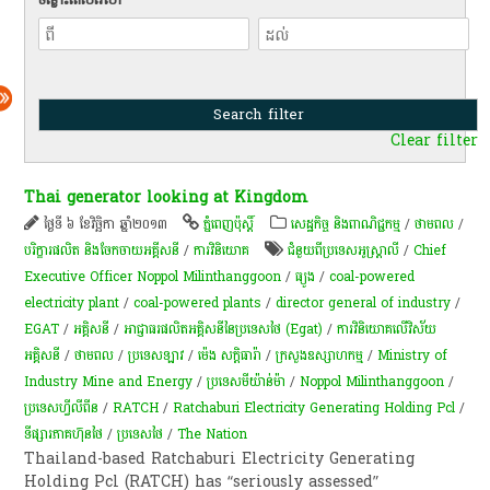
Clear filter
Thai generator looking at Kingdom
ថ្ងៃទី ៦ ខែវិច្ឆិកា ឆ្នាំ២០១៣
ភ្នំពេញប៉ុស្តិ៍
សេដ្ឋកិច្ច និងពាណិជ្ជកម្ម
/
ថាមពល
/
បរិក្ខារផលិត និងចែកចាយអគ្គីសនី
/
ការវិនិយោគ
ជំនួយពីប្រទេសអូស្ត្រាលី
/
Chief
Executive Officer Noppol Milinthanggoon
/
ធ្យូង
/
coal-powered
electricity plant
/
coal-powered plants
/
director general of industry
/
EGAT
/
អគ្គិសនី
/
អាជ្ញាធរ​ផលិត​អគ្គិសនី​នៃ​ប្រទេស​ថៃ​ (Egat)
/
ការវិនិយោគ​លើ​វិស័យ​
អគ្គិសនី
/
ថាមពល
/
ប្រទេសឡាវ
/
ម៉េង សក្តិធារ៉ា
/
ក្រសួងឧស្សាហកម្ម
/
Ministry of
Industry Mine and Energy
/
ប្រទេសមីយ៉ាន់ម៉ា
/
Noppol Milinthanggoon
/
ប្រទេសហ្វីលីពីន
/
RATCH
/
Ratchaburi Electricity Generating Holding Pcl
/
ទីផ្សារភាគហ៊ុនថៃ
/
ប្រទេសថៃ
/
The Nation
Thailand-based Ratchaburi Electricity Generating
Holding Pcl (RATCH) has “seriously assessed”