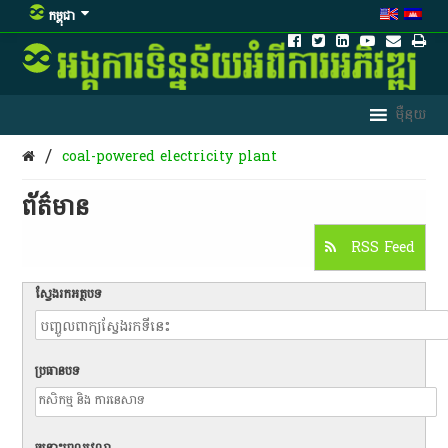
កម្ពុជា
/
coal-powered electricity plant
ព័ត៌មាន​
RSS Feed
ស្វែងរកអត្ថបទ
ប្រធានបទ
ចន្លោះពេលវេលា