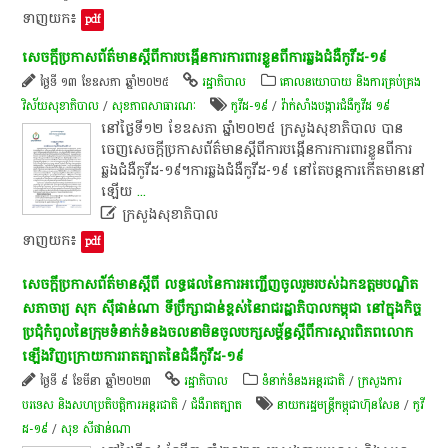
ទាញយក៖
pdf
សេចក្តី​ប្រកាស​ព័ត៌មាន​ស្តី​ពី​ការ​បង្កើន​ការ​ការពារ​ខ្លួន​ពី​ការ​ឆ្លង​ជំងឺ​កូ​វី​ដ​-១៩
ថ្ងៃទី ១៣ ខែឧសភា ឆ្នាំ២០២៥
រដ្ឋាភិបាល
គោលនយោបាយ និងការគ្រប់គ្រង
វិស័យសុខាភិបាល
/
សុខ​ភាព​សា​ធា​រណៈ
កូ​វី​ដ​-១៩
/
វ៉ាក់សាំង​បង្ការ​ជំងឺ​កូ​វី​ដ​ ១៩
​នៅ​ថ្ងៃ​ទី​១២​ ខែឧសភា​ ឆ្នាំ​២០២៥​ ក្រសួងសុខាភិបាល​ បាន​
ចេញ​សេចក្តី​ប្រកាស​ព័ត៌មាន​ស្តី​ពី​ការ​បង្កើន​ការ​ការពារ​ខ្លួន​ពី​ការ​
ឆ្លង​ជំងឺ​កូ​វី​ដ​-១៩​។​​ការ​ឆ្លង​ជំងឺ​កូ​វី​ដ​-១៩​ នៅ​តែ​បន្ត​ការ​កើត​មាននៅ​
ឡើយ
...

ក្រសួងសុខាភិបាល
ទាញយក៖
pdf
សេចក្តី​ប្រកាស​ព័ត៌មាន​ស្តី​ពី​ លទ្ធផល​នៃ​ការ​អញ្ជើញ​ចូលរួម​របស់​ឯកឧត្តម​បណ្ឌិត​
សភាចា​រ្យ​ សុក​ ស៊ី​ផា​ន់​ណា​ ទីប្រឹក្សា​ជាន់ខ្ពស់​នៃ​រាជរដ្ឋាភិបាល​កម្ពុជា​ នៅ​ក្នុង​កិច្ច
ប្រជុំ​កំពូល​នៃ​ក្រុម​ទំនាក់ទំនង​ចលនា​មិន​ចូលបក្ស​សម្ព័ន្ធ​ស្តី​ពី​ការ​ស្តារ​ពិភពលោក​
ឡើង​វិញ​ក្រោយ​ការ​រាតត្បាត​នៃ​ជំងឺ​កូ​វី​ដ​-១៩
ថ្ងៃទី ៩ ខែមីនា ឆ្នាំ២០២៣
រដ្ឋាភិបាល
ទំនាក់ទំនងអន្តរជាតិ
/
ក្រសួងការ
បរទេស និងសហប្រតិបត្តិការអន្តរជាតិ
/
ជំងឺរាតត្បាត
នាយករដ្ឋមន្រ្តីកម្ពុជាហ៊ុនសែន
/
កូ​វី​
ដ​-១៩
/
សុខ សីផាន់ណា