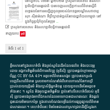
​នៅ​ថ្ងៃ​ទី​០៤​ ខែមីនា​ ឆ្នាំ​២០២៣​ ក្រសួងការបរទេស​ និង​សហ
ប្រតិបត្តិការ​អន្តរជាតិ​ បាន​ចេញ​សេចក្តី​ប្រកាស​ព័ត៌មាន​ស្តី​ពី​
លទ្ធផល​នៃ​ការ​អញ្ជើញ​ចូលរួម​របស់​ឯកឧត្តម​បណ្ឌិត​សភាចា​រ្យ​
សុក​ ស៊ី​ផា​ន់​ណា​ ទីប្រឹក្សា​ជាន់ខ្ពស់​នៃ​រាជរដ្ឋាភិបាល​កម្ពុជា​ នៅ​
ក្នុង​កិច្ចប្រជុំ​កំពូល​នៃ​ក្រុម
...

ក្រសួងការបរទេស​ និង​សហប្រតិបត្តិការ​អន្តរជាតិ
ទាញយក៖
pdf
ទំព័រ 1 of 1
ខ្លឹមសារ​នៅ​ក្នុង​គេហទំព័រ និង​គ្រប់​ស្នា​ដៃ​ដើម​ដែល​ផលិត​ និង​បោះពុម្ព​
ដោយ​ អង្គការ​ទិន្នន័យ​អំពី​ការអភិវឌ្ឍ​​ (អូ​ឌី​ស៊ី)​ ត្រូវ​បាន​ផ្តល់​ក្រោម​អាជ្ញា
ប័ណ្ណ​
CC BY-SA 4.0
។​ អត្ថបទ​ព័ត៌មាន​សង្ខេប​ ត្រូវ​បាន​ដកស្រង់​
ចេញពី​សារព័ត៌មាន ស្របតាមការ​ណែនាំ​អំពី​គោលការណ៍​នៃ​ការ​ប្រើ
ប្រាស់​ដោយ​យុត្តិធម៌​ និង​រក្សាសិទ្ធិអ្នកនិពន្ធ ដោយ​ប្រភពដើម​នៃ​​អត្ថបទ
ទាំង​នោះ​ ។​ ស្នាដៃ​ និង​មូលដ្ឋាន​ទិន្នន័យ ​ភ្ជាប់​នៅ​លើ​គេហទំព័រ​របស់​ អូ​ឌី​
ស៊ី​ ត្រូវ​បាន​ចងក្រង​មក​ពី​ឯកសារ​ដែល​អាច​រក​បានជា​សាធារណៈ​ និង​ផ្តល់​
ជូន​ដោយ​មិន​យក​កម្រៃ​ ក្នុង​គោលបំណង​បម្រើ​ដល់ការ​ផ្សព្វផ្សាយ​ព័ត៌មាន​
ជា​សាធារណៈ​។​ គេហទំព័រ​នេះ​ មិនមែន​ជា​សេវា​ស្រាវជ្រាវ​ដើម្បី​ស្វែងរក