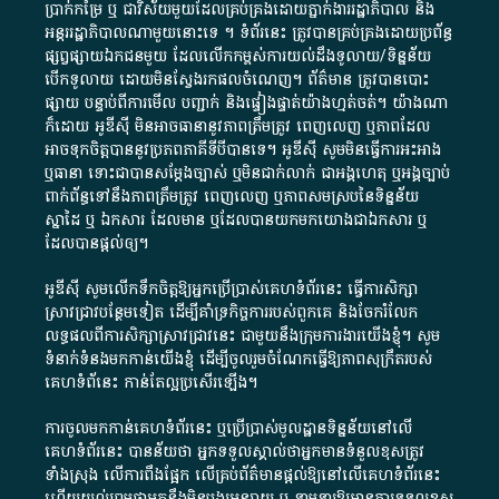
ប្រាក់​កម្រៃ​ ឬ​ ជា​វិស័យ​មួយ​ដែល​គ្រប់គ្រង​ដោយ​ភ្នាក់ងារ​រដ្ឋាភិបាល​ និង ​
អន្តររដ្ឋាភិបាល​ណាមួយ​នោះ​ទេ ​។​ ទំព័រ​នេះ​ ត្រូវ​បាន​គ្រប់គ្រង​ដោយ​ប្រព័ន្ធ​
ផ្សព្វផ្សាយ​ឯកជន​មួយ​ ដែល​លើកកម្ពស់​ការ​យល់​ដឹង​ទូលាយ​/​ទិន្នន័យ​
បើក​ទូលាយ​ ដោយ​មិនស្វែង​រក​ផល​ចំណេញ​។​ ព័ត៌មាន​ ត្រូវ​បាន​បោះ
ផ្សាយ​ បន្ទាប់​ពី​ការ​មើល​ បញ្ជាក់​ និង​ផ្ទៀងផ្ទាត់​យ៉ាង​ហ្មត់ចត់​។​ យ៉ាងណា​
ក៏​ដោយ​ អូ​ឌី​ស៊ី​ មិន​អាច​ធានា​នូវ​ភាព​ត្រឹមត្រូវ​ ពេញលេញ​ ឬ​ភាព​ដែល​
អាច​ទុកចិត្ត​បាននូវ​ប្រភព​ភាគី​ទី​បី​បាន​ទេ​។​ អូ​ឌី​ស៊ី​ សូម​មិន​ធ្វើការ​អះអាង​
ឬ​ធានា​ ទោះជា​បាន​សម្តែង​ច្បាស់​ ឬ​មិន​ជាក់លាក់​ ជា​អង្គហេតុ​ ឬ​អង្គច្បាប់​
ពាក់ព័ន្ធ​ទៅ​នឹង​ភាព​ត្រឹមត្រូវ​ ពេញលេញ​ ឬ​ភាព​សម​ស្រប​នៃ​ទិន្នន័យ​
ស្នាដៃ​ ឬ​ ឯកសារ​ ដែល​មាន​ ឬ​ដែល​បាន​យក​មក​យោង​ជា​ឯកសារ​ ឬ​
ដែល​បាន​ផ្តល់​ឲ្យ​។
អូឌីស៊ី សូមលើកទឹកចិត្តឱ្យអ្នកប្រើប្រាស់គេហទំព័រនេះ ធ្វើការសិក្សា
ស្រាវជ្រាវបន្ថែមទៀត ដើម្បីគាំទ្រកិច្ចការ​របស់ពួកគេ និងចែករំលែក
លទ្ធផលពីការសិក្សាស្រាវជ្រាវនេះ ជាមួយនឹងក្រុមការងារយើងខ្ញុំ។ សូម
ទំនាក់ទំនងមកកាន់យើងខ្ញុំ
ដើម្បីចូលរួមចំណែកធ្វើឱ្យភាពសុក្រឹតរបស់
គេហទំព័នេះ កាន់តែល្អប្រសើរឡើង។
ការចូលមកកាន់គេហទំព័រនេះ ឬប្រើប្រាស់មូលដ្ឋានទិន្នន័យនៅលើ
គេហទំព័រនេះ បានន័យថា អ្នកទទួលស្គាល់ថាអ្នកមានទំនួលខុសត្រូវ
ទាំងស្រុង លើការពឹងផ្អែក លើគ្រប់ព័ត៌មានផ្តល់ឱ្យនៅលើគេហទំព័រនេះ
ហើយយល់ព្រមថាអ្នកនឹងមិនបង្ករអន្តរាយ ឬ ទាមទារ​ឱ្យមានការទទួលខុស​