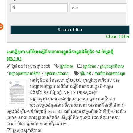
Clear filter
សេចក្តីប្រកាសព័ត៌មានស្តីពីការការពារខ្លួនពីការឆ្លងជំងឺកូវីដ-១៩ បំប្លែងថ្មី
NB.1.8.1
ថ្ងៃទី ២៥ ខែឧសភា ឆ្នាំ២០២៦
រដ្ឋាភិបាល
រដ្ឋាភិបាល
/
ក្រសួងសុខាភិបាល
/
បញ្ហាសុខភាពជាអាទិភាព
/
សុខ​ភាព​សា​ធា​រណៈ
កូ​វី​ដ​-១៩
/
ការ​គាំពារ​សុខភាព​សង្គម
នៅថ្ងៃទី២៤ ខែឧសភា ឆ្នាំ២០២៦ ក្រសួងសុខាភិបាល បាន
ចេញសេចក្តីប្រកាសព័ត៌មានស្តីពីការការពារខ្លួនពីការឆ្លង
ជំងឺកូវីដ-១៩ បំប្លែងថ្មី NB.1.8.1។ក្រសួងសូម
ជម្រាបជូនសាធារណជនឱ្យបានជ្រាបថា ក្នុង ពេលថ្មីៗនេះ
ប្រទេសមួយចំនួននៅលើសកលលោក មានការកើនឡើងនៃការ
ចម្លងជំងឺកូវីដ-១៩ បំប្លែងថ្មី NB.1.8.1 ជាពិសេសនៅក្នុងតំបន់ប៉ាស៊ីហ្វិកខាងលិច
រួមមាន សាធារណរដ្ឋប្រជាមានិតចិន សិង្ហបុរី និងហុងកុង ដែលកំពុងមានការ
ចរាចរ និងការឆ្លងរាលដាលនៃវីរុសនេះ។
...

ក្រសួងសុខាភិបាល