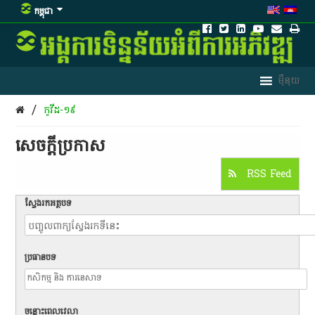
កម្ពុជា
/
កូ​វី​ដ​-១៩
សេចក្តីប្រកាស
RSS Feed
ស្វែងរកអត្ថបទ
ប្រធានបទ
ចន្លោះពេលវេលា