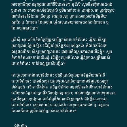
អាច​ទុកចិត្ត​បាននូវ​ប្រភព​ភាគី​ទី​បី​បាន​ទេ​។​ អូ​ឌី​ស៊ី​ សូម​មិន​ធ្វើការ​អះអាង​
ឬ​ធានា​ ទោះជា​បាន​សម្តែង​ច្បាស់​ ឬ​មិន​ជាក់លាក់​ ជា​អង្គហេតុ​ ឬ​អង្គច្បាប់​
ពាក់ព័ន្ធ​ទៅ​នឹង​ភាព​ត្រឹមត្រូវ​ ពេញលេញ​ ឬ​ភាព​សម​ស្រប​នៃ​ទិន្នន័យ​
ស្នាដៃ​ ឬ​ ឯកសារ​ ដែល​មាន​ ឬ​ដែល​បាន​យក​មក​យោង​ជា​ឯកសារ​ ឬ​
ដែល​បាន​ផ្តល់​ឲ្យ​។
អូឌីស៊ី សូមលើកទឹកចិត្តឱ្យអ្នកប្រើប្រាស់គេហទំព័រនេះ ធ្វើការសិក្សា
ស្រាវជ្រាវបន្ថែមទៀត ដើម្បីគាំទ្រកិច្ចការ​របស់ពួកគេ និងចែករំលែក
លទ្ធផលពីការសិក្សាស្រាវជ្រាវនេះ ជាមួយនឹងក្រុមការងារយើងខ្ញុំ។ សូម
ទំនាក់ទំនងមកកាន់យើងខ្ញុំ
ដើម្បីចូលរួមចំណែកធ្វើឱ្យភាពសុក្រឹតរបស់
គេហទំព័នេះ កាន់តែល្អប្រសើរឡើង។
ការចូលមកកាន់គេហទំព័រនេះ ឬប្រើប្រាស់មូលដ្ឋានទិន្នន័យនៅលើ
គេហទំព័រនេះ បានន័យថា អ្នកទទួលស្គាល់ថាអ្នកមានទំនួលខុសត្រូវ
ទាំងស្រុង លើការពឹងផ្អែក លើគ្រប់ព័ត៌មានផ្តល់ឱ្យនៅលើគេហទំព័រនេះ
ហើយយល់ព្រមថាអ្នកនឹងមិនបង្ករអន្តរាយ ឬ ទាមទារ​ឱ្យមានការទទួលខុស​
ត្រូវពីបុគ្គល ឬអង្គភាពពាក់ព័ន្ធនឹងការអភិវឌ្ឍទម្រង់ និងខ្លឹមសាររបស់
គេហទំព័រនេះ សម្រាប់រាល់ការបាត់បង់ ការខូចប្រយោជន៍ ឬ អន្តរាយ
ដែលកើតចេញពីការប្រើប្រាស់គេហទំព័រនេះ។
អំពី​យើង​