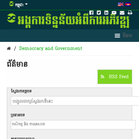
កម្ពុជា
/
Democracy and Government
ព័ត៌មាន​
RSS Feed
ស្វែងរកអត្ថបទ
ប្រធានបទ
ចន្លោះពេលវេលា