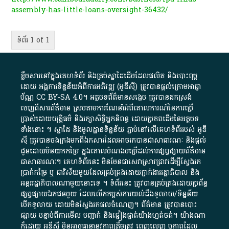
assembly-has-little-loans-oversight-36432/
ទំព័រ 1 of 1
ខ្លឹមសារ​នៅ​ក្នុង​គេហទំព័រ និង​គ្រប់​ស្នា​ដៃ​ដើម​ដែល​ផលិត​ និង​បោះពុម្ព​
ដោយ​ អង្គការ​ទិន្នន័យ​អំពី​ការអភិវឌ្ឍ​​ (អូ​ឌី​ស៊ី)​ ត្រូវ​បាន​ផ្តល់​ក្រោម​អាជ្ញា
ប័ណ្ណ​
CC BY-SA 4.0
។​ អត្ថបទ​ព័ត៌មាន​សង្ខេប​ ត្រូវ​បាន​ដកស្រង់​
ចេញពី​សារព័ត៌មាន ស្របតាមការ​ណែនាំ​អំពី​គោលការណ៍​នៃ​ការ​ប្រើ
ប្រាស់​ដោយ​យុត្តិធម៌​ និង​រក្សាសិទ្ធិអ្នកនិពន្ធ ដោយ​ប្រភពដើម​នៃ​​អត្ថបទ
ទាំង​នោះ​ ។​ ស្នាដៃ​ និង​មូលដ្ឋាន​ទិន្នន័យ ​ភ្ជាប់​នៅ​លើ​គេហទំព័រ​របស់​ អូ​ឌី​
ស៊ី​ ត្រូវ​បាន​ចងក្រង​មក​ពី​ឯកសារ​ដែល​អាច​រក​បានជា​សាធារណៈ​ និង​ផ្តល់​
ជូន​ដោយ​មិន​យក​កម្រៃ​ ក្នុង​គោលបំណង​បម្រើ​ដល់ការ​ផ្សព្វផ្សាយ​ព័ត៌មាន​
ជា​សាធារណៈ​។​ គេហទំព័រ​នេះ​ មិនមែន​ជា​សេវា​ស្រាវជ្រាវ​ដើម្បី​ស្វែងរក
ប្រាក់​កម្រៃ​ ឬ​ ជា​វិស័យ​មួយ​ដែល​គ្រប់គ្រង​ដោយ​ភ្នាក់ងារ​រដ្ឋាភិបាល​ និង ​
អន្តររដ្ឋាភិបាល​ណាមួយ​នោះ​ទេ ​។​ ទំព័រ​នេះ​ ត្រូវ​បាន​គ្រប់គ្រង​ដោយ​ប្រព័ន្ធ​
ផ្សព្វផ្សាយ​ឯកជន​មួយ​ ដែល​លើកកម្ពស់​ការ​យល់​ដឹង​ទូលាយ​/​ទិន្នន័យ​
បើក​ទូលាយ​ ដោយ​មិនស្វែង​រក​ផល​ចំណេញ​។​ ព័ត៌មាន​ ត្រូវ​បាន​បោះ
ផ្សាយ​ បន្ទាប់​ពី​ការ​មើល​ បញ្ជាក់​ និង​ផ្ទៀងផ្ទាត់​យ៉ាង​ហ្មត់ចត់​។​ យ៉ាងណា​
ក៏​ដោយ​ អូ​ឌី​ស៊ី​ មិន​អាច​ធានា​នូវ​ភាព​ត្រឹមត្រូវ​ ពេញលេញ​ ឬ​ភាព​ដែល​