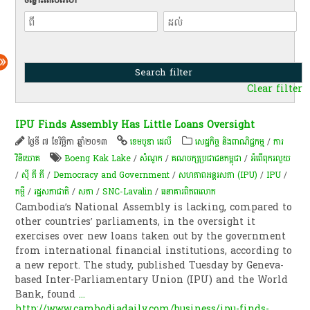
Clear filter
IPU Finds Assembly Has Little Loans Oversight
ថ្ងៃទី ៧ ខែវិច្ឆិកា ឆ្នាំ២០១៣
ខេមបូឌា ដេលី
សេដ្ឋកិច្ច និងពាណិជ្ជកម្ម
/
ការ
វិនិយោគ
Boeng Kak Lake
/
សំណូក​
/
គណបក្សប្រជាជនកម្ពុជា
/
អំពើពុក​រលួយ
/
ស៊ី ភី ភី
/
Democracy and Government
/
សហភាព​អន្តរ​សភា (IPU)
/
IPU
/
កម្ចី​
/
រដ្ឋសភា​ជាតិ
/
សភា
/
SNC-Lavalin
/
ធនាគារពិភពលោក
Cambodia’s National Assembly is lacking, compared to
other countries’ parliaments, in the oversight it
exercises over new loans taken out by the government
from international financial institutions, according to
a new report. The study, published Tuesday by Geneva-
based Inter-Parliamentary Union (IPU) and the World
Bank, found
...
http://www.cambodiadaily.com/business/ipu-finds-