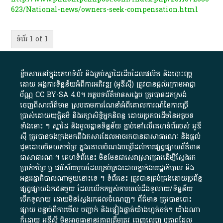
623/National-news/owners-seek-compensation.html
ទំព័រ 1 of 1
ខ្លឹមសារ​នៅ​ក្នុង​គេហទំព័រ និង​គ្រប់​ស្នា​ដៃ​ដើម​ដែល​ផលិត​ និង​បោះពុម្ព​
ដោយ​ អង្គការ​ទិន្នន័យ​អំពី​ការអភិវឌ្ឍ​​ (អូ​ឌី​ស៊ី)​ ត្រូវ​បាន​ផ្តល់​ក្រោម​អាជ្ញា
ប័ណ្ណ​
CC BY-SA 4.0
។​ អត្ថបទ​ព័ត៌មាន​សង្ខេប​ ត្រូវ​បាន​ដកស្រង់​
ចេញពី​សារព័ត៌មាន ស្របតាមការ​ណែនាំ​អំពី​គោលការណ៍​នៃ​ការ​ប្រើ
ប្រាស់​ដោយ​យុត្តិធម៌​ និង​រក្សាសិទ្ធិអ្នកនិពន្ធ ដោយ​ប្រភពដើម​នៃ​​អត្ថបទ
ទាំង​នោះ​ ។​ ស្នាដៃ​ និង​មូលដ្ឋាន​ទិន្នន័យ ​ភ្ជាប់​នៅ​លើ​គេហទំព័រ​របស់​ អូ​ឌី​
ស៊ី​ ត្រូវ​បាន​ចងក្រង​មក​ពី​ឯកសារ​ដែល​អាច​រក​បានជា​សាធារណៈ​ និង​ផ្តល់​
ជូន​ដោយ​មិន​យក​កម្រៃ​ ក្នុង​គោលបំណង​បម្រើ​ដល់ការ​ផ្សព្វផ្សាយ​ព័ត៌មាន​
ជា​សាធារណៈ​។​ គេហទំព័រ​នេះ​ មិនមែន​ជា​សេវា​ស្រាវជ្រាវ​ដើម្បី​ស្វែងរក
ប្រាក់​កម្រៃ​ ឬ​ ជា​វិស័យ​មួយ​ដែល​គ្រប់គ្រង​ដោយ​ភ្នាក់ងារ​រដ្ឋាភិបាល​ និង ​
អន្តររដ្ឋាភិបាល​ណាមួយ​នោះ​ទេ ​។​ ទំព័រ​នេះ​ ត្រូវ​បាន​គ្រប់គ្រង​ដោយ​ប្រព័ន្ធ​
ផ្សព្វផ្សាយ​ឯកជន​មួយ​ ដែល​លើកកម្ពស់​ការ​យល់​ដឹង​ទូលាយ​/​ទិន្នន័យ​
បើក​ទូលាយ​ ដោយ​មិនស្វែង​រក​ផល​ចំណេញ​។​ ព័ត៌មាន​ ត្រូវ​បាន​បោះ
ផ្សាយ​ បន្ទាប់​ពី​ការ​មើល​ បញ្ជាក់​ និង​ផ្ទៀងផ្ទាត់​យ៉ាង​ហ្មត់ចត់​។​ យ៉ាងណា​
ក៏​ដោយ​ អូ​ឌី​ស៊ី​ មិន​អាច​ធានា​នូវ​ភាព​ត្រឹមត្រូវ​ ពេញលេញ​ ឬ​ភាព​ដែល​