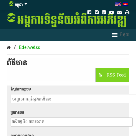
កម្ពុជា
/
Edelweiss
ព័ត៌មាន​
RSS Feed
ស្វែងរកអត្ថបទ
ប្រធានបទ
ចន្លោះពេលវេលា