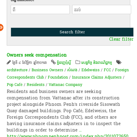
Clear filter
Owners seek compensation
ថ្ងៃទី ៤ ខែវិច្ឆិកា ឆ្នាំ២០១៣
ភ្នំពេញប៉ុស្តិ៍
សេដ្ឋកិច្ច និងពាណិជ្ជកម្ម
architecture
/
Business Owners
/
សំណង
/
Edelweiss
/
FCC
/
Foreign
Correspondents Club
/
Foundation
/
Insurance Claims Adjusters
/
Pop Café
/
Residents
/
Vattanac Company
Residents and business owners are seeking
compensation from Vattanac after its construction
project alongside Phnom Penh’s riverside Sisowath
Quay damaged buildings. Pop Café, Edelweiss, the
Foreign Correspondents Club (FCC), and others are
having insurance claims adjusters in to inspect the
buildings in order to determine
...
http://www.phnompenhpost.com/index.php/2011072650