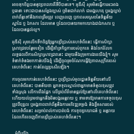
អាច​ទុកចិត្ត​បាននូវ​ប្រភព​ភាគី​ទី​បី​បាន​ទេ​។​ អូ​ឌី​ស៊ី​ សូម​មិន​ធ្វើការ​អះអាង​
ឬ​ធានា​ ទោះជា​បាន​សម្តែង​ច្បាស់​ ឬ​មិន​ជាក់លាក់​ ជា​អង្គហេតុ​ ឬ​អង្គច្បាប់​
ពាក់ព័ន្ធ​ទៅ​នឹង​ភាព​ត្រឹមត្រូវ​ ពេញលេញ​ ឬ​ភាព​សម​ស្រប​នៃ​ទិន្នន័យ​
ស្នាដៃ​ ឬ​ ឯកសារ​ ដែល​មាន​ ឬ​ដែល​បាន​យក​មក​យោង​ជា​ឯកសារ​ ឬ​
ដែល​បាន​ផ្តល់​ឲ្យ​។
អូឌីស៊ី សូមលើកទឹកចិត្តឱ្យអ្នកប្រើប្រាស់គេហទំព័រនេះ ធ្វើការសិក្សា
ស្រាវជ្រាវបន្ថែមទៀត ដើម្បីគាំទ្រកិច្ចការ​របស់ពួកគេ និងចែករំលែក
លទ្ធផលពីការសិក្សាស្រាវជ្រាវនេះ ជាមួយនឹងក្រុមការងារយើងខ្ញុំ។ សូម
ទំនាក់ទំនងមកកាន់យើងខ្ញុំ
ដើម្បីចូលរួមចំណែកធ្វើឱ្យភាពសុក្រឹតរបស់
គេហទំព័នេះ កាន់តែល្អប្រសើរឡើង។
ការចូលមកកាន់គេហទំព័រនេះ ឬប្រើប្រាស់មូលដ្ឋានទិន្នន័យនៅលើ
គេហទំព័រនេះ បានន័យថា អ្នកទទួលស្គាល់ថាអ្នកមានទំនួលខុសត្រូវ
ទាំងស្រុង លើការពឹងផ្អែក លើគ្រប់ព័ត៌មានផ្តល់ឱ្យនៅលើគេហទំព័រនេះ
ហើយយល់ព្រមថាអ្នកនឹងមិនបង្ករអន្តរាយ ឬ ទាមទារ​ឱ្យមានការទទួលខុស​
ត្រូវពីបុគ្គល ឬអង្គភាពពាក់ព័ន្ធនឹងការអភិវឌ្ឍទម្រង់ និងខ្លឹមសាររបស់
គេហទំព័រនេះ សម្រាប់រាល់ការបាត់បង់ ការខូចប្រយោជន៍ ឬ អន្តរាយ
ដែលកើតចេញពីការប្រើប្រាស់គេហទំព័រនេះ។
អំពី​យើង​