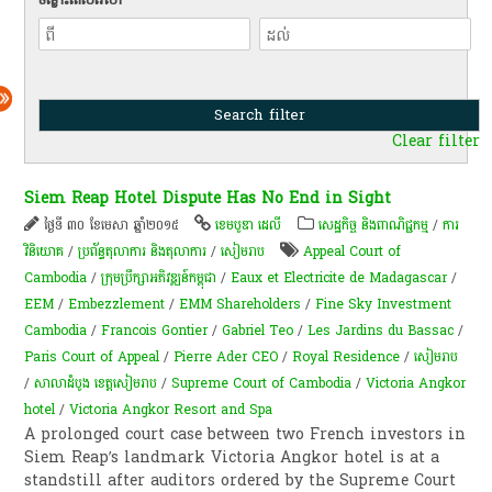
Clear filter
Siem Reap Hotel Dispute Has No End in Sight
ថ្ងៃទី ៣០ ខែមេសា ឆ្នាំ២០១៥
ខេមបូឌា ដេលី
សេដ្ឋកិច្ច និងពាណិជ្ជកម្ម
/
ការ
វិនិយោគ
/
ប្រព័ន្ធតុលាការ និងតុលាការ
/
សៀមរាប
Appeal Court of
Cambodia
/
ក្រុមប្រឹក្សាអភិវឌ្ឍន៍កម្ពុជា
/
Eaux et Electricite de Madagascar
/
EEM
/
Embezzlement
/
EMM Shareholders
/
Fine Sky Investment
Cambodia
/
Francois Gontier
/
Gabriel Teo
/
Les Jardins du Bassac
/
Paris Court of Appeal
/
Pierre Ader CEO
/
Royal Residence
/
សៀមរាប
/
សាលាដំបូង​ ខេត្ត​សៀម​រាប
/
Supreme Court of Cambodia
/
Victoria Angkor
hotel
/
Victoria Angkor Resort and Spa
A prolonged court case between two French investors in
Siem Reap’s landmark Victoria Angkor hotel is at a
standstill after auditors ordered by the Supreme Court