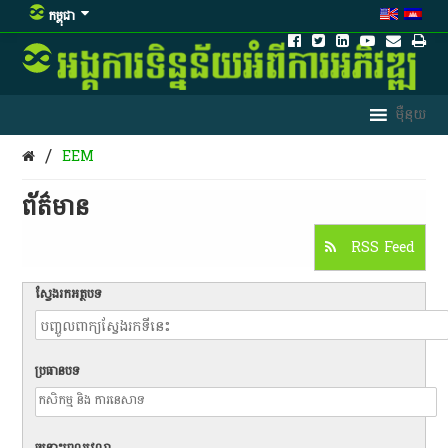
កម្ពុជា
/
EEM
ព័ត៌មាន​
RSS Feed
ស្វែងរកអត្ថបទ
ប្រធានបទ
ចន្លោះពេលវេលា