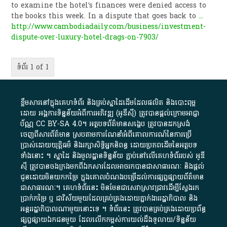
to examine the hotel’s finances were denied access to
the books this week. In a dispute that goes back to
...
http://www.cambodiadaily.com/business/investment-
dispute-over-luxury-hotel-drags-on-7903/
ទំព័រ 1 of 1
ខ្លឹមសារ​នៅ​ក្នុង​គេហទំព័រ និង​គ្រប់​ស្នា​ដៃ​ដើម​ដែល​ផលិត​ និង​បោះពុម្ព​
ដោយ​ អង្គការ​ទិន្នន័យ​អំពី​ការអភិវឌ្ឍ​​ (អូ​ឌី​ស៊ី)​ ត្រូវ​បាន​ផ្តល់​ក្រោម​អាជ្ញា
ប័ណ្ណ​
CC BY-SA 4.0
។​ អត្ថបទ​ព័ត៌មាន​សង្ខេប​ ត្រូវ​បាន​ដកស្រង់​
ចេញពី​សារព័ត៌មាន ស្របតាមការ​ណែនាំ​អំពី​គោលការណ៍​នៃ​ការ​ប្រើ
ប្រាស់​ដោយ​យុត្តិធម៌​ និង​រក្សាសិទ្ធិអ្នកនិពន្ធ ដោយ​ប្រភពដើម​នៃ​​អត្ថបទ
ទាំង​នោះ​ ។​ ស្នាដៃ​ និង​មូលដ្ឋាន​ទិន្នន័យ ​ភ្ជាប់​នៅ​លើ​គេហទំព័រ​របស់​ អូ​ឌី​
ស៊ី​ ត្រូវ​បាន​ចងក្រង​មក​ពី​ឯកសារ​ដែល​អាច​រក​បានជា​សាធារណៈ​ និង​ផ្តល់​
ជូន​ដោយ​មិន​យក​កម្រៃ​ ក្នុង​គោលបំណង​បម្រើ​ដល់ការ​ផ្សព្វផ្សាយ​ព័ត៌មាន​
ជា​សាធារណៈ​។​ គេហទំព័រ​នេះ​ មិនមែន​ជា​សេវា​ស្រាវជ្រាវ​ដើម្បី​ស្វែងរក
ប្រាក់​កម្រៃ​ ឬ​ ជា​វិស័យ​មួយ​ដែល​គ្រប់គ្រង​ដោយ​ភ្នាក់ងារ​រដ្ឋាភិបាល​ និង ​
អន្តររដ្ឋាភិបាល​ណាមួយ​នោះ​ទេ ​។​ ទំព័រ​នេះ​ ត្រូវ​បាន​គ្រប់គ្រង​ដោយ​ប្រព័ន្ធ​
ផ្សព្វផ្សាយ​ឯកជន​មួយ​ ដែល​លើកកម្ពស់​ការ​យល់​ដឹង​ទូលាយ​/​ទិន្នន័យ​