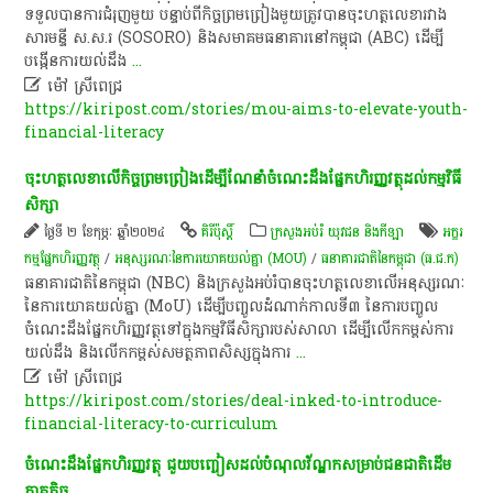
ទទួល​បានការ​ជំរុញ​មួយ​ បន្ទាប់​ពី​កិច្ចព្រមព្រៀង​មួយ​ត្រូវ​បាន​ចុះហត្ថលេខា​រវាង​
សារមន្ទី​ ស​.​ស​.​រ​ (SOSORO)​ និង​សមាគម​ធនាគារ​នៅ​កម្ពុជា​ (ABC)​ ដើម្បី​
បង្កើន​ការ​យល់​ដឹង
...

ម៉ៅ ស្រីពេជ្រ
https://kiripost.com/stories/mou-aims-to-elevate-youth-
financial-literacy
ចុះហត្ថលេខា​លើ​កិច្ចព្រមព្រៀង​ដើម្បី​ណែនាំ​ចំណេះដឹង​ផ្នែក​ហិរញ្ញវត្ថុ​ដល់​កម្មវិធី​
សិក្សា​
ថ្ងៃទី ២ ខែកុម្ភៈ ឆ្នាំ២០២៤
គិរីប៉ុស្តិ៍
ក្រសួងអប់រំ យុវជន និងកីឡា
​អក្ខរ
កម្ម​ផ្នែក​ហិរញ្ញវត្ថុ​
/
អនុស្សរណៈនៃការយោគយល់គ្នា (MOU)
/
ធនាគារ​ជាតិ​នៃ​កម្ពុជា (ធ.ជ.ក)
​ធនាគារជាតិ​នៃ​កម្ពុជា​ (NBC)​ និង​ក្រសួង​អប់រំ​បាន​ចុះហត្ថលេខា​លើ​អនុស្សរណៈ​
នៃ​ការ​យោគយល់​គ្នា​ (MoU)​ ដើម្បី​បញ្ចូល​ដំណាក់កាល​ទី​៣​ នៃ​ការ​បញ្ចូល​
ចំណេះដឹង​ផ្នែក​ហិរញ្ញវត្ថុ​ទៅ​ក្នុង​កម្មវិធី​សិក្សា​របស់​សាលា​ ដើម្បី​លើកកម្ពស់​ការ​
យល់​ដឹង​ និង​លើកកម្ពស់​សមត្ថភាព​សិស្ស​ក្នុង​ការ
...

ម៉ៅ ស្រីពេជ្រ
https://kiripost.com/stories/deal-inked-to-introduce-
financial-literacy-to-curriculum
​ចំណេះដឹង​ផ្នែក​ហិរញ្ញវត្ថុ​ ជួយ​បញ្ចៀស​ដល់​បំណុល​វ័ណ្ឌក​សម្រាប់​ជនជាតិ​ដើម​
ភាគតិច​