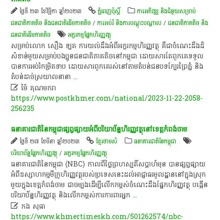
ថ្ងៃទី ២៣ ខែវិច្ឆិកា ឆ្នាំ២០២៣
ភ្នំពេញប៉ុស្តិ៍
ការអភិវឌ្ឍ និងជំនួយសម្រាប់
ជនជាតិភាគតិច និងជនជាតិដើមភាគតិច
/
ការអប់រំ និងការបណ្តុះបណ្តាល
/
ជនជាតិភាគតិច និង
ជនជាតិដើមភាគតិច
​អក្ខរកម្ម​ផ្នែក​ហិរញ្ញវត្ថុ​
​សម្រាប់​លោក​ សឿង​ ឡត​ ការ​យល់​ដឹង​អំពី​អក្ខរកម្ម​ហិរញ្ញវត្ថុ​ គឺជា​ចំណេះដឹង​ដ៏​
សំខាន់​មួយ​សម្រាប់​បងប្អូន​ជនជាតិភាគតិច​នៅ​កម្ពុជា​ ដោយសារ​តែ​ពួក​គេ​ទទួល​
បានការ​អប់រំ​កម្រិត​ទាប​ ដោយសារ​ពួក​គេ​រស់នៅ​តាម​តំបន់​ជនបទ​ក្បែរ​ព្រៃ​ភ្នំ​ និង​
តំបន់​ដាច់​ស្រយាល​នានា
...

ម៉ៃ គុណមករា
https://www.postkhmer.com/national/2023-11-22-2058-
256235
​ធនាគារជាតិ​នៃ​កម្ពុជា​ផ្សព្វផ្សាយ​អំពី​បរិ​យា​ប័ន្ន​ហិរញ្ញវត្ថុ​នៅ​ខេត្តកំពង់ចាម​
ថ្ងៃទី ២៧ ខែមីនា ឆ្នាំ២០២៣
ខ្មែរថាមស៍
ធនាគារជាតិនៃកម្ពុជា
បរិយាប័ន្នផ្នែកហិរញ្ញវត្ថុ
/
​អក្ខរកម្ម​ផ្នែក​ហិរញ្ញវត្ថុ​
​ធនាគារជាតិ​នៃ​កម្ពុជា​ (NBC)​ កាលពី​ថ្ងៃ​ព្រហស្បតិ៍​ស​ប្តា​ហ៍​មុន​ បាន​ផ្សព្វផ្សាយ​
អំពី​ឧស្សាហកម្ម​មីក្រូហិរញ្ញវត្ថុ​របស់​ប្រទេស​នេះ​ដល់​អាជ្ញាធរ​មូលដ្ឋាន​នៅ​ក្នុងស្រុក​
មួយ​ក្នុង​ខេត្តកំពង់ចាម​ ជា​ចម្បង​ដើម្បី​លើកកម្ពស់​ចំណេះដឹង​ផ្នែក​ហិរញ្ញវត្ថុ​ បង្កើន​
បរិ​យា​ប័ន្ន​ហិរញ្ញវត្ថុ​ និង​លើកកម្ពស់​ការ​ការពារ​អ្នក
...

​កង​ ​សុធា​
https://www.khmertimeskh.com/501262574/nbc-