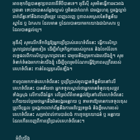
អាច​ទុកចិត្ត​បាននូវ​ប្រភព​ភាគី​ទី​បី​បាន​ទេ​។​ អូ​ឌី​ស៊ី​ សូម​មិន​ធ្វើការ​អះអាង​
ឬ​ធានា​ ទោះជា​បាន​សម្តែង​ច្បាស់​ ឬ​មិន​ជាក់លាក់​ ជា​អង្គហេតុ​ ឬ​អង្គច្បាប់​
ពាក់ព័ន្ធ​ទៅ​នឹង​ភាព​ត្រឹមត្រូវ​ ពេញលេញ​ ឬ​ភាព​សម​ស្រប​នៃ​ទិន្នន័យ​
ស្នាដៃ​ ឬ​ ឯកសារ​ ដែល​មាន​ ឬ​ដែល​បាន​យក​មក​យោង​ជា​ឯកសារ​ ឬ​
ដែល​បាន​ផ្តល់​ឲ្យ​។
អូឌីស៊ី សូមលើកទឹកចិត្តឱ្យអ្នកប្រើប្រាស់គេហទំព័រនេះ ធ្វើការសិក្សា
ស្រាវជ្រាវបន្ថែមទៀត ដើម្បីគាំទ្រកិច្ចការ​របស់ពួកគេ និងចែករំលែក
លទ្ធផលពីការសិក្សាស្រាវជ្រាវនេះ ជាមួយនឹងក្រុមការងារយើងខ្ញុំ។ សូម
ទំនាក់ទំនងមកកាន់យើងខ្ញុំ
ដើម្បីចូលរួមចំណែកធ្វើឱ្យភាពសុក្រឹតរបស់
គេហទំព័នេះ កាន់តែល្អប្រសើរឡើង។
ការចូលមកកាន់គេហទំព័រនេះ ឬប្រើប្រាស់មូលដ្ឋានទិន្នន័យនៅលើ
គេហទំព័រនេះ បានន័យថា អ្នកទទួលស្គាល់ថាអ្នកមានទំនួលខុសត្រូវ
ទាំងស្រុង លើការពឹងផ្អែក លើគ្រប់ព័ត៌មានផ្តល់ឱ្យនៅលើគេហទំព័រនេះ
ហើយយល់ព្រមថាអ្នកនឹងមិនបង្ករអន្តរាយ ឬ ទាមទារ​ឱ្យមានការទទួលខុស​
ត្រូវពីបុគ្គល ឬអង្គភាពពាក់ព័ន្ធនឹងការអភិវឌ្ឍទម្រង់ និងខ្លឹមសាររបស់
គេហទំព័រនេះ សម្រាប់រាល់ការបាត់បង់ ការខូចប្រយោជន៍ ឬ អន្តរាយ
ដែលកើតចេញពីការប្រើប្រាស់គេហទំព័រនេះ។
អំពី​យើង​