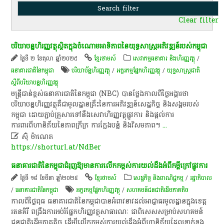
Clear filter
បរិយាបន្នហិរញ្ញវត្ថុស្ថិតក្នុងចំណោមអាទិភាពនៃយុទ្ធសាស្ត្រអភិវឌ្ឍន៍របស់កម្ពុជា
ថ្ងៃទី ២ ខែតុលា ឆ្នាំ២០២៥
ខ្មែរថាមស៍
សេវាកម្មធនាគារ និងហិរញ្ញវត្ថុ
/
ធនាគារជាតិនៃកម្ពុជា
បរិ​យា​ប័ន្ន​ហិរញ្ញវត្ថុ​
/
​អក្ខរកម្ម​ផ្នែក​ហិរញ្ញវត្ថុ​
/
យុទ្ធសាស្ត្រជាតិ
ស្តីពីបរិយាបន្នហិរញ្ញវត្ថុ
មន្ត្រីជាន់ខ្ពស់ធនាគារជាតិនៃកម្ពុជា (NBC) បានថ្លែងកាលពីថ្ងៃអង្គារថា
បរិយាបន្នហិរញ្ញវត្ថុគឺជាមូលដ្ឋានគ្រឹះនៃការអភិវឌ្ឍន៍សេដ្ឋកិច្ច និងសង្គមរបស់
កម្ពុជា ដោយភ្ជាប់គ្រួសារទៅនឹងសេវាហិរញ្ញវត្ថុផ្លូវការ និងផ្តល់ការ
ការពារពីហានិភ័យនៃភាពក្រីក្រ ការក្លែងបន្លំ និងវិសមភាព។
...

ស៊ុំ ម៉ាណេត
https://shorturl.at/NdBer
ធនាគារជាតិ​នៃ​កម្ពុជា​ជំរុញ​ឱ្យ​មានការ​លើកកម្ពស់​ការ​យល់​ដឹង​អំពី​កម្ចី​ក្រៅផ្លូវការ​
ថ្ងៃទី ១៨ ខែមីនា ឆ្នាំ២០២៥
ខ្មែរថាមស៍
សេដ្ឋកិច្ច និងពាណិជ្ជកម្ម
/
រដ្ឋាភិបាល
/
ធនាគារជាតិនៃកម្ពុជា
​អក្ខរកម្ម​ផ្នែក​ហិរញ្ញវត្ថុ​
/
សហគមន៍ជនជាតិដើមភាគតិច
​កាលពី​ថ្ងៃ​ពុធ​ ធនាគារជាតិ​នៃ​កម្ពុជា​បាន​អំពាវនាវ​ដល់​អាជ្ញាធរ​មូលដ្ឋាន​ក្នុង​ខេត្ត
រតនគិរី​ ពង្រឹង​ការ​អប់រំ​ផ្នែក​ហិរញ្ញវត្ថុ​សាធារណៈ​ ជា​ពិសេស​សម្រាប់​សហគមន៍​
ជនជាតិ​ដើម​ភាគតិច​ ដើម្បី​លើកកម្ពស់​ការ​យល់​ដឹង​អំពី​ហានិភ័យ​ដែល​ទាក់ទង​