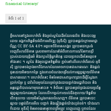
financial-literacy/
ទំព័រ 1 of 1
ខ្លឹមសារ​នៅ​ក្នុង​គេហទំព័រ និង​គ្រប់​ស្នា​ដៃ​ដើម​ដែល​ផលិត​ និង​បោះពុម្ព​
ដោយ​ អង្គការ​ទិន្នន័យ​អំពី​ការអភិវឌ្ឍ​​ (អូ​ឌី​ស៊ី)​ ត្រូវ​បាន​ផ្តល់​ក្រោម​អាជ្ញា
ប័ណ្ណ​
CC BY-SA 4.0
។​ អត្ថបទ​ព័ត៌មាន​សង្ខេប​ ត្រូវ​បាន​ដកស្រង់​
ចេញពី​សារព័ត៌មាន ស្របតាមការ​ណែនាំ​អំពី​គោលការណ៍​នៃ​ការ​ប្រើ
ប្រាស់​ដោយ​យុត្តិធម៌​ និង​រក្សាសិទ្ធិអ្នកនិពន្ធ ដោយ​ប្រភពដើម​នៃ​​អត្ថបទ
ទាំង​នោះ​ ។​ ស្នាដៃ​ និង​មូលដ្ឋាន​ទិន្នន័យ ​ភ្ជាប់​នៅ​លើ​គេហទំព័រ​របស់​ អូ​ឌី​
ស៊ី​ ត្រូវ​បាន​ចងក្រង​មក​ពី​ឯកសារ​ដែល​អាច​រក​បានជា​សាធារណៈ​ និង​ផ្តល់​
ជូន​ដោយ​មិន​យក​កម្រៃ​ ក្នុង​គោលបំណង​បម្រើ​ដល់ការ​ផ្សព្វផ្សាយ​ព័ត៌មាន​
ជា​សាធារណៈ​។​ គេហទំព័រ​នេះ​ មិនមែន​ជា​សេវា​ស្រាវជ្រាវ​ដើម្បី​ស្វែងរក
ប្រាក់​កម្រៃ​ ឬ​ ជា​វិស័យ​មួយ​ដែល​គ្រប់គ្រង​ដោយ​ភ្នាក់ងារ​រដ្ឋាភិបាល​ និង ​
អន្តររដ្ឋាភិបាល​ណាមួយ​នោះ​ទេ ​។​ ទំព័រ​នេះ​ ត្រូវ​បាន​គ្រប់គ្រង​ដោយ​ប្រព័ន្ធ​
ផ្សព្វផ្សាយ​ឯកជន​មួយ​ ដែល​លើកកម្ពស់​ការ​យល់​ដឹង​ទូលាយ​/​ទិន្នន័យ​
បើក​ទូលាយ​ ដោយ​មិនស្វែង​រក​ផល​ចំណេញ​។​ ព័ត៌មាន​ ត្រូវ​បាន​បោះ
ផ្សាយ​ បន្ទាប់​ពី​ការ​មើល​ បញ្ជាក់​ និង​ផ្ទៀងផ្ទាត់​យ៉ាង​ហ្មត់ចត់​។​ យ៉ាងណា​
ក៏​ដោយ​ អូ​ឌី​ស៊ី​ មិន​អាច​ធានា​នូវ​ភាព​ត្រឹមត្រូវ​ ពេញលេញ​ ឬ​ភាព​ដែល​