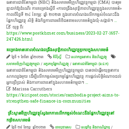
ធនាគារជាតិ​នៃ​កម្ពុជា (NBC) និង​សមាគម​មីក្រូហិរញ្ញវត្ថុ​កម្ពុជា (CMA) បាន​រួម
គ្នា​ដាក់ឱ្យ​ដំណើរ ការ​គម្រោង​ស្តីពី «​ការពង្រឹង​សុវត្ថិភាព​ហិរញ្ញវត្ថុ​ក្នុង​សហគមន៍​»
កាលពី​ថ្ងៃទី​ ២៤ ខែកុម្ភៈ ឆ្នាំ​ ២០២៣ ក្នុង​គោលបំណង​លើកកម្ពស់​ចំណេះដឹង​
ផ្នែក​ហិរញ្ញវត្ថុ សិទ្ធិ និង​កិច្ចការពារ​អតិថិជន​តាម​សហគមន៍​ក្នុង​ឃុំ​-​សង្កាត់​។
...

យុទ្ធ វីរៈ
https://www.postkhmer.com/business/2023-02-27-1657-
247426.html
គម្រោង​មាន​គោលបំណង​ពង្រឹង​សុវត្ថិភាព​ហិរញ្ញវត្ថុ​ប្រកប​ក្នុង​សហគមន៍​
ថ្ងៃទី ១ ខែមីនា ឆ្នាំ២០២៣
គិរីប៉ុស្តិ៍
សេវាកម្មធនាគារ និងហិរញ្ញវត្ថុ
សមាគម​មីក្រូ​ហិរញ្ញវត្ថុ​កម្ពុជា
/
​អក្ខរកម្ម​ផ្នែក​ហិរញ្ញវត្ថុ​
/
ធនាគារ​ជាតិ​នៃ​កម្ពុជា (ធ.ជ.ក)
​ធនាគារជាតិ​នៃ​កម្ពុជា​ និង​សមាគម​មីក្រូហិរញ្ញវត្ថុ​កម្ពុជា​ បាន​ចាប់ផ្តើម​យុទ្ធនាការ​
សាកល្បង​មួយ​ ដើម្បី​លើកកម្ពស់​អក្ខរកម្ម​ផ្នែក​​ហិរញ្ញវត្ថុ​ ការ​ផ្តល់​សិទ្ធិ​អំណាច​ដល់​
អ្នក​ប្រើប្រាស់​ និង​ការ​ការពារ​នៅ​ក្នុង​សហគមន៍​កម្ពុជា​។​
...

Marissa Carruthers
https://kiripost.com/stories/cambodia-project-aims-to-
strengthen-safe-finance-in-communities
គ្រឹះស្ថានមីក្រូហិរញ្ញវត្ថុស្វែងរកការលើកកម្ពស់ចំណេះដឹងផ្នែកហិរញ្ញវត្ថុនៅ
កម្រិតសហគមន៍
ថ្ងៃទី ២៨ ខែកុម្ភៈ ឆ្នាំ២០២៣
ខេមបូឌានេស
សេដ្ឋកិច្ច និងពាណិជ្ជកម្ម
/