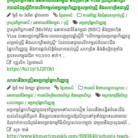
ក្រសួងកិច្ចការនារី ធនាគារជាតិនៃកម្ពុជា និងក្រុមហ៊ុន Visa ប្រារព្ធពិធីបញ្ចប់
ភាពជាដៃគូស្តីពីការលើកកម្ពស់អក្ខរកម្មហិរញ្ញវត្ថុសម្រាប់ស្ត្រី និងសហគ្រិនជាស្ត្រី
ថ្ងៃទី ១០ ខែមីនា ឆ្នាំ២០២២
ខ្មែរថាមស៍
ការអភិវឌ្ឍ និងជំនួយសម្រាប់ស្ត្រី
/
ក្រសួងកិច្ចការនារី
/
ធនាគារជាតិនៃកម្ពុជា
/
ស្ត្រី
​អក្ខរកម្ម​ផ្នែក​ហិរញ្ញវត្ថុ​
ក្រសួងកិច្ចការនារី (MoWA) ធនាគារជាតិនៃកម្ពុជា (NBC) និងក្រុមហ៊ុន
Visa បានបញ្ចប់កម្មវិធីរយៈពេលពេញមួយឆ្នាំស្តីពី “លើកកម្ពស់អក្ខរកម្មហិរញ្ញវត្ថុ
សម្រាប់ស្ត្រី និងសហគ្រិនជាស្ត្រី” ដែលបានជួយលើកកម្ពស់ចំណេះដឹង
ផ្នែកហិរញ្ញវត្ថុ និងការផ្តល់សិទ្ធិអំណាចដល់ស្ត្រី សហគ្រិន និងនិស្សិតទូទាំង
ប្រទេសកម្ពុជាជិត ១០,០០០ នាក់។
...

បុគ្គលិក​ ខ្មែរ​ថា​ម​ស៍​
https://bit.ly/3J2FOb1
សាលា​នឹង​បង្រៀន​អក្ខរកម្ម​ផ្នែក​ហិរញ្ញវត្ថុ​
ថ្ងៃទី ២៨ ខែកញ្ញា ឆ្នាំ២០១៧
ខ្មែរថាមស៍
ការអប់រំ និងការបណ្តុះបណ្តាល
/
ធនាគារជាតិនៃកម្ពុជា
/
ការអប់រំកម្រិតបឋមសិក្សា និងមធ្យមសិក្សា
គម្រោង​កម្មវិធី​សិក្សា​
សាលា​កម្ពុជា​
/
​អក្ខរកម្ម​ផ្នែក​ហិរញ្ញវត្ថុ​
​អក្ខរកម្ម​ផ្នែក​ហិរញ្ញវត្ថុ​ជា​មុខ​វិជ្ជា​មួយ​នៅ​សាលារៀន​ ដែល​នឹង​បង្កើន​ចំនេះដឹង​
របស់​សិស្ស​អំពី​ប្រាក់​ ​នឹង​ត្រូវ​បាន​ដាក់​ប​ញ្ជូ​ល​ឱ្យ​សិក្សា​នៅ​ទូ​ទាំង​ប្រទេស​តាម​រយៈ​
ដំណាក់កាល​ដំបូង​នៃ​គម្រោង​កម្មវិធី​សិក្សា​សាលា​កម្ពុជា​ ជាមួយនឹង​ក្រសួង​អប់រំ
...

សុខ ចាន់
http://www.khmertimeskh.com/5083840/schools-teach-