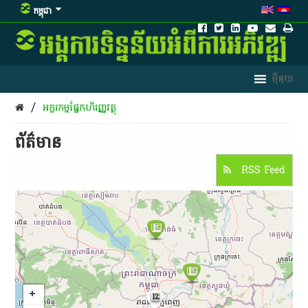
កម្ពុជា
/
​អក្ខរកម្ម​ផ្នែក​ហិរញ្ញវត្ថុ​
ព័ត៌មាន​
RSS Feed
12