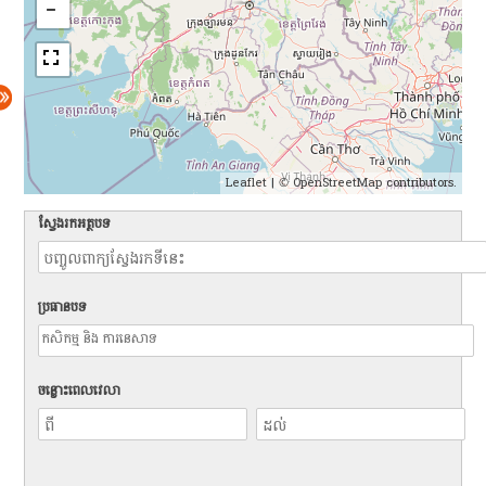
Leaflet
| ©
OpenStreetMap
contributors.
ស្វែងរកអត្ថបទ
ប្រធានបទ
ចន្លោះពេលវេលា