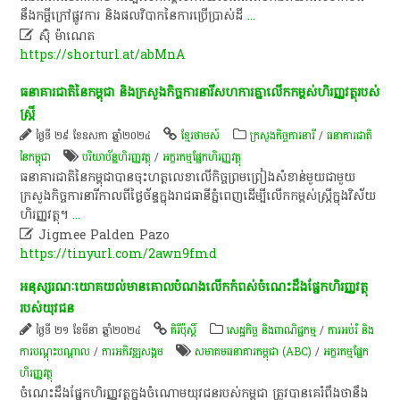
នឹង​កម្ចី​ក្រៅផ្លូវការ​ និង​ផលវិបាក​នៃ​ការ​ប្រើប្រាស់​ដី
...

​ស៊ុំ​ ម៉ា​ណេ​ត​
https://shorturl.at/abMnA
​ធនាគារជាតិ​នៃ​កម្ពុជា​ និង​ក្រសួង​កិច្ចការ​នារី​សហការ​គ្នា​លើកកម្ពស់​ហិរញ្ញវត្ថុ​របស់​
ស្ត្រី​
ថ្ងៃទី ២៩ ខែឧសភា ឆ្នាំ២០២៤
ខ្មែរថាមស៍
ក្រសួងកិច្ចការនារី
/
ធនាគារជាតិ
នៃកម្ពុជា
បរិ​យា​ប័ន្ន​ហិរញ្ញវត្ថុ​
/
​អក្ខរកម្ម​ផ្នែក​ហិរញ្ញវត្ថុ​
​ធនាគារជាតិ​នៃ​កម្ពុជា​បាន​ចុះហត្ថលេខា​លើ​កិច្ចព្រមព្រៀង​សំខាន់​មួយ​ជាមួយ​
ក្រសួង​កិច្ចការ​នារី​កាលពី​ថ្ងៃ​ច័ន្ទ​ក្នុង​រាជធានី​ភ្នំពេញ​ដើម្បី​លើកកម្ពស់​ស្ត្រី​ក្នុង​វិស័យ​
ហិរញ្ញវត្ថុ​។​
...

Jigmee Palden Pazo
https://tinyurl.com/2awn9fmd
អនុស្សរណៈ​យោគយល់​មាន​គោលបំណង​លើកកំពស់​ចំណេះដឹង​ផ្នែក​ហិរញ្ញវត្ថុ​
របស់​យុវជន​
ថ្ងៃទី ២១ ខែមីនា ឆ្នាំ២០២៤
គិរីប៉ុស្តិ៍
សេដ្ឋកិច្ច និងពាណិជ្ជកម្ម
/
ការអប់រំ និង
ការបណ្តុះបណ្តាល
/
ការ​អភិវឌ្ឍ​សង្គម
សមាគម​ធនាគារ​កម្ពុជា (ABC)
/
​អក្ខរកម្ម​ផ្នែក​
ហិរញ្ញវត្ថុ​
​ចំណេះដឹង​ផ្នែក​ហិរញ្ញវត្ថុ​ក្នុង​ចំណោម​យុវជន​របស់​កម្ពុជា​ ត្រូវ​បាន​គេ​រំពឹង​ថា​នឹង​