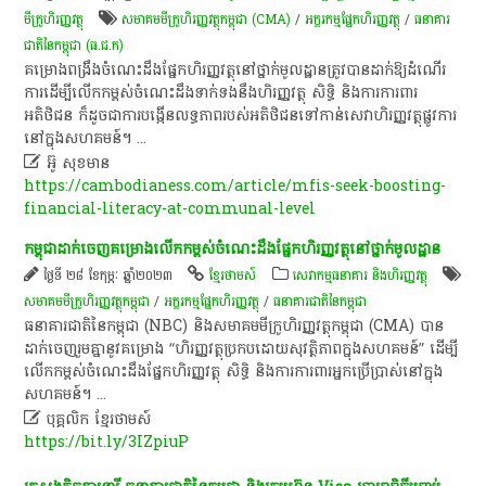
មីក្រូហិរញ្ញវត្ថុ
សមាគមមីក្រូហិរញ្ញវត្ថុកម្ពុជា (CMA)
/
​អក្ខរកម្ម​ផ្នែក​ហិរញ្ញវត្ថុ​
/
ធនាគារ​
ជាតិ​នៃ​កម្ពុជា (ធ.ជ.ក)
គម្រោងពង្រឹងចំណេះដឹងផ្នែកហិរញ្ញវត្ថុនៅថ្នាក់មូលដ្ឋានត្រូវបានដាក់ឱ្យដំណើរ
ការដើម្បីលើកកម្ពស់ចំណេះដឹងទាក់ទងនឹងហិរញ្ញវត្ថុ សិទ្ធិ និងការការពារ
អតិថិជន ក៏ដូចជាការបង្កើនលទ្ធភាពរបស់អតិថិជនទៅកាន់សេវាហិរញ្ញវត្ថុផ្លូវការ
នៅក្នុងសហគមន៍។
...

អ៊ូ សុខមាន
https://cambodianess.com/article/mfis-seek-boosting-
financial-literacy-at-communal-level
កម្ពុជា​ដាក់​ចេញ​គម្រោង​លើកកម្ពស់​ចំណេះដឹង​ផ្នែក​ហិរញ្ញវត្ថុ​នៅ​ថ្នាក់​មូលដ្ឋាន​
ថ្ងៃទី ២៨ ខែកុម្ភៈ ឆ្នាំ២០២៣
ខ្មែរថាមស៍
សេវាកម្មធនាគារ និងហិរញ្ញវត្ថុ
សមាគម​មីក្រូ​ហិរញ្ញវត្ថុ​កម្ពុជា
/
​អក្ខរកម្ម​ផ្នែក​ហិរញ្ញវត្ថុ​
/
ធនាគារជាតិនៃកម្ពុជា
​ធនាគារជាតិ​នៃ​កម្ពុជា​ (NBC)​ និង​សមាគម​មីក្រូហិរញ្ញវត្ថុ​កម្ពុជា​ (CMA)​ បាន​
ដាក់​ចេញ​រួម​គ្នា​នូវ​គម្រោង​ “​ហិរញ្ញវត្ថុ​ប្រកបដោយ​សុវត្ថិភាព​ក្នុង​សហគមន៍​”​ ដើម្បី​
លើកកម្ពស់​ចំណេះដឹង​ផ្នែក​ហិរញ្ញវត្ថុ​ សិទ្ធិ​ និង​ការ​ការពារ​អ្នក​ប្រើប្រាស់​នៅ​ក្នុង​
សហគមន៍​។​
...

បុគ្គលិក​ ខ្មែរ​ថា​ម​ស៍​
https://bit.ly/3IZpiuP