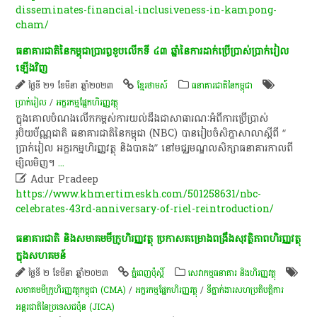
disseminates-financial-inclusiveness-in-kampong-
cham/
​ធនាគារជាតិ​នៃ​កម្ពុជា​ប្រារព្ធ​ខួប​លើក​ទី​ ៤៣​ ឆ្នាំ​នៃ​ការ​ដាក់​ប្រើប្រាស់​ប្រាក់​រៀល​
ឡើង​វិញ​
ថ្ងៃទី ២១ ខែមីនា ឆ្នាំ២០២៣
ខ្មែរថាមស៍
ធនាគារជាតិនៃកម្ពុជា
ប្រាក់រៀល
/
​អក្ខរកម្ម​ផ្នែក​ហិរញ្ញវត្ថុ​
​ក្នុង​គោលបំណង​លើកកម្ពស់​ការ​យល់​ដឹង​ជា​សាធារណៈ​អំពី​ការ​ប្រើប្រាស់​
រូបិយប័ណ្ណ​ជាតិ​ ធនាគារជាតិ​នៃ​កម្ពុជា​ (NBC)​ បាន​រៀបចំ​សិក្ខាសាលា​ស្តី​ពី​ “​
ប្រាក់​រៀល​ អក្ខរកម្ម​ហិរញ្ញវត្ថុ​ និង​បាគង​”​ នៅ​មជ្ឈមណ្ឌល​សិក្សា​ធនាគារ​កាលពី​
ម្សិលមិញ​។​
...

Adur Pradeep
https://www.khmertimeskh.com/501258631/nbc-
celebrates-43rd-anniversary-of-riel-reintroduction/
ធនាគារជាតិ និង​សមាគម​មីក្រូហិរញ្ញវត្ថុ ប្រកាស​គម្រោងពង្រឹង​សុវត្ថិភាព​ហិរញ្ញវត្ថុ​
ក្នុង​សហគមន៍​
ថ្ងៃទី ២ ខែមីនា ឆ្នាំ២០២៣
ភ្នំពេញប៉ុស្តិ៍
សេវាកម្មធនាគារ និងហិរញ្ញវត្ថុ
សមាគមមីក្រូហិរញ្ញវត្ថុកម្ពុជា (CMA)
/
​អក្ខរកម្ម​ផ្នែក​ហិរញ្ញវត្ថុ​
/
ទីភ្នាក់ងារសហប្រតិបត្តិការ
អន្តរជាតិនៃប្រទេសជប៉ុន (JICA)