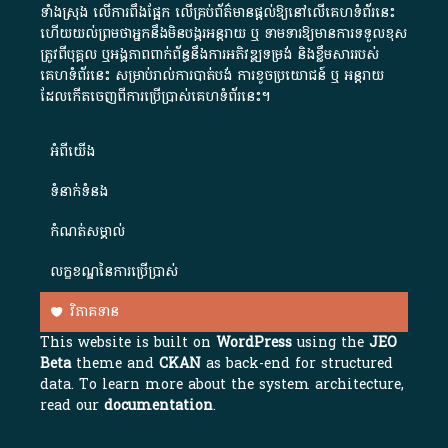
ទាំងស្រុង លើការពឹងផ្អែក លើគ្រប់ព័ត៌មានផ្តល់ឱ្យនៅលើគេហទំព័រនេះ
ហើយយល់ព្រមថាអ្នកនឹងមិនបង្ករអន្តរាយ ឬ ទាមទារ​ឱ្យមានការទទួលខុស​
ត្រូវពីបុគ្គល ឬអង្គភាពពាក់ព័ន្ធនឹងការអភិវឌ្ឍទម្រង់ និងខ្លឹមសាររបស់
គេហទំព័រនេះ សម្រាប់រាល់ការបាត់បង់ ការខូចប្រយោជន៍ ឬ អន្តរាយ
ដែលកើតចេញពីការប្រើប្រាស់គេហទំព័រនេះ។
អំពី​យើង​
ទំនាក់ទំនង
កំណត់សម្គាល់
លក្ខខណ្ឌនៃការប្រើប្រាស់
វិភាគទាន
This website is built on
WordPress
using the
JEO
Beta
theme and
CKAN
as back-end for structured
data. To learn more about the system architecture,
read our
documentation
.