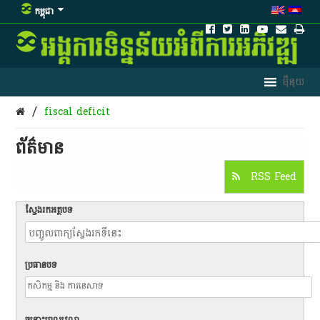
កម្ពុជា
/
fiscal deficit
ព័ត៌មាន​
RSS Feed
ស្វែងរកអត្ថបទ
ប្រធានបទ
ចន្លោះពេលវេលា