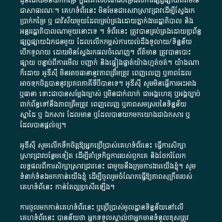
ជូន​ដោយ​មិន​យក​កម្រៃ​ ក្នុង​គោលបំណង​បម្រើ​ដល់ការ​ផ្សព្វផ្សាយ​ព័ត៌មាន​
ជា​សាធារណៈ​។​ គេហទំព័រ​នេះ​ មិនមែន​ជា​សេវា​ស្រាវជ្រាវ​ដើម្បី​ស្វែងរក
ប្រាក់​កម្រៃ​ ឬ​ ជា​វិស័យ​មួយ​ដែល​គ្រប់គ្រង​ដោយ​ភ្នាក់ងារ​រដ្ឋាភិបាល​ និង ​
អន្តររដ្ឋាភិបាល​ណាមួយ​នោះ​ទេ ​។​ ទំព័រ​នេះ​ ត្រូវ​បាន​គ្រប់គ្រង​ដោយ​ប្រព័ន្ធ​
ផ្សព្វផ្សាយ​ឯកជន​មួយ​ ដែល​លើកកម្ពស់​ការ​យល់​ដឹង​ទូលាយ​/​ទិន្នន័យ​
បើក​ទូលាយ​ ដោយ​មិនស្វែង​រក​ផល​ចំណេញ​។​ ព័ត៌មាន​ ត្រូវ​បាន​បោះ
ផ្សាយ​ បន្ទាប់​ពី​ការ​មើល​ បញ្ជាក់​ និង​ផ្ទៀងផ្ទាត់​យ៉ាង​ហ្មត់ចត់​។​ យ៉ាងណា​
ក៏​ដោយ​ អូ​ឌី​ស៊ី​ មិន​អាច​ធានា​នូវ​ភាព​ត្រឹមត្រូវ​ ពេញលេញ​ ឬ​ភាព​ដែល​
អាច​ទុកចិត្ត​បាននូវ​ប្រភព​ភាគី​ទី​បី​បាន​ទេ​។​ អូ​ឌី​ស៊ី​ សូម​មិន​ធ្វើការ​អះអាង​
ឬ​ធានា​ ទោះជា​បាន​សម្តែង​ច្បាស់​ ឬ​មិន​ជាក់លាក់​ ជា​អង្គហេតុ​ ឬ​អង្គច្បាប់​
ពាក់ព័ន្ធ​ទៅ​នឹង​ភាព​ត្រឹមត្រូវ​ ពេញលេញ​ ឬ​ភាព​សម​ស្រប​នៃ​ទិន្នន័យ​
ស្នាដៃ​ ឬ​ ឯកសារ​ ដែល​មាន​ ឬ​ដែល​បាន​យក​មក​យោង​ជា​ឯកសារ​ ឬ​
ដែល​បាន​ផ្តល់​ឲ្យ​។
អូឌីស៊ី សូមលើកទឹកចិត្តឱ្យអ្នកប្រើប្រាស់គេហទំព័រនេះ ធ្វើការសិក្សា
ស្រាវជ្រាវបន្ថែមទៀត ដើម្បីគាំទ្រកិច្ចការ​របស់ពួកគេ និងចែករំលែក
លទ្ធផលពីការសិក្សាស្រាវជ្រាវនេះ ជាមួយនឹងក្រុមការងារយើងខ្ញុំ។ សូម
ទំនាក់ទំនងមកកាន់យើងខ្ញុំ
ដើម្បីចូលរួមចំណែកធ្វើឱ្យភាពសុក្រឹតរបស់
គេហទំព័នេះ កាន់តែល្អប្រសើរឡើង។
ការចូលមកកាន់គេហទំព័រនេះ ឬប្រើប្រាស់មូលដ្ឋានទិន្នន័យនៅលើ
គេហទំព័រនេះ បានន័យថា អ្នកទទួលស្គាល់ថាអ្នកមានទំនួលខុសត្រូវ