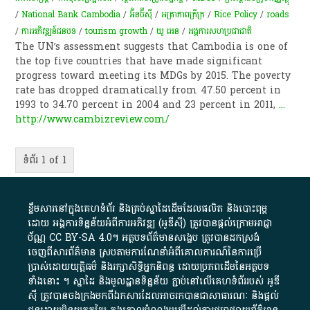
/
National Bank Cambodia
/
អ៊ិនប៊ីស៊ី
/
អត្រាភាពក្រីក្រ
/
Rice Policy
/
roads
/
ការអភិវឌ្ឍន៍ជនបទ
/
tourism growth
/
យូ អេន
/
អង្គការសហប្រជាជាតិ
The UN’s assessment suggests that Cambodia is one of
the top five countries that have made significant
progress toward meeting its MDGs by 2015. The poverty
rate has dropped dramatically from 47.50 percent in
1993 to 34.70 percent in 2004 and 23 percent in 2011,
...
http://www.cambizreview.com/
ទំព័រ 1 of 1
ខ្លឹមសារ​នៅ​ក្នុង​គេហទំព័រ និង​គ្រប់​ស្នា​ដៃ​ដើម​ដែល​ផលិត​ និង​បោះពុម្ព​
ដោយ​ អង្គការ​ទិន្នន័យ​អំពី​ការអភិវឌ្ឍ​​ (អូ​ឌី​ស៊ី)​ ត្រូវ​បាន​ផ្តល់​ក្រោម​អាជ្ញា
ប័ណ្ណ​
CC BY-SA 4.0
។​ អត្ថបទ​ព័ត៌មាន​សង្ខេប​ ត្រូវ​បាន​ដកស្រង់​
ចេញពី​សារព័ត៌មាន ស្របតាមការ​ណែនាំ​អំពី​គោលការណ៍​នៃ​ការ​ប្រើ
ប្រាស់​ដោយ​យុត្តិធម៌​ និង​រក្សាសិទ្ធិអ្នកនិពន្ធ ដោយ​ប្រភពដើម​នៃ​​អត្ថបទ
ទាំង​នោះ​ ។​ ស្នាដៃ​ និង​មូលដ្ឋាន​ទិន្នន័យ ​ភ្ជាប់​នៅ​លើ​គេហទំព័រ​របស់​ អូ​ឌី​
ស៊ី​ ត្រូវ​បាន​ចងក្រង​មក​ពី​ឯកសារ​ដែល​អាច​រក​បានជា​សាធារណៈ​ និង​ផ្តល់​