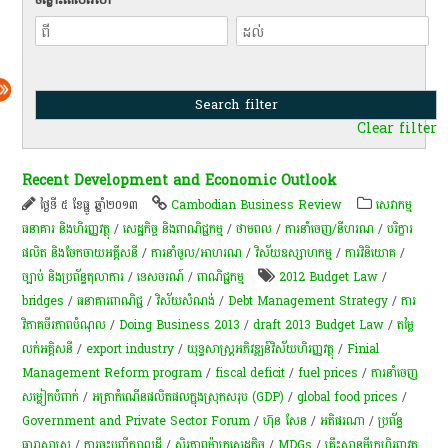
Clear filter
Recent Development and Economic Outlook
ថ្ងៃទី ៥ ខែធ្នូ ឆ្នាំ២០១៣
Cambodian Business Review
សេវាកម្ម
ធនាគារ និងហិរញ្ញវត្ថុ
/
សេដ្ឋកិច្ច និងពាណិជ្ជកម្ម
/
ថាមពល
/
ការនាំចេញ/នីហរណ
/
បរិក្ខារ
ផលិត និងចែកចាយអគ្គីសនី
/
ការនាំចូល/អាហរណ
/
វិស័យឧស្សាហកម្ម
/
ការវិនិយោគ
/
ច្បាប់ និងប្រព័ន្ធតុលាការ
/
ទេសចរណ៍
/
ពាណិជ្ជកម្ម
2012 Budget Law
/
bridges
/
ធនាគារ​ពាណិជ្ជ
/
វិស័យសំណង់
/
Debt Management Strategy
/
ការ
វិភាគចីរភាពបំណុល
/
Doing Business 2013
/
draft 2013 Budget Law
/
តម្លៃ
លក់អគ្គិសនី
/
export industry
/
យុទ្ធសាស្ត្រ​អភិវឌ្ឍន៍​វិស័យ​ហិរញ្ញវត្ថុ​
/
Finial
Management Reform program
/
fiscal deficit
/
fuel prices
/
ការ​នាំ​ចេញ​
សម្លៀក​បំពាក់
/
អត្រា​កំណើន​ផលិតផល​ក្នុង​ស្រុក​សរុប​ (GDP)​
/
global food prices
/
Government and Private Sector Forum
/
ហ៊ុន សែន
/
អតិផរណា​
/
ប្រព័ន្ធ​
ធារាសាស្ត្រ​
/
ការចុះបញ្ជីក្បាលដី
/
ស្ថិរភាពម៉ាក្រូសេដ្ឋកិច្ច
/
MDGs
/
គ្រឹះស្ថានមីក្រូហិរញ្ញវត្ថុ