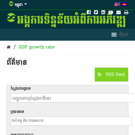
កម្ពុជា
/
GDP growth rate
ព័ត៌មាន​
RSS Feed
ស្វែងរកអត្ថបទ
ប្រធានបទ
ចន្លោះពេលវេលា