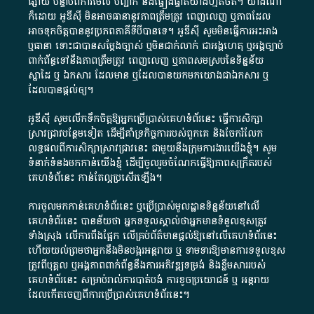
ផ្សាយ​ បន្ទាប់​ពី​ការ​មើល​ បញ្ជាក់​ និង​ផ្ទៀងផ្ទាត់​យ៉ាង​ហ្មត់ចត់​។​ យ៉ាងណា​
ក៏​ដោយ​ អូ​ឌី​ស៊ី​ មិន​អាច​ធានា​នូវ​ភាព​ត្រឹមត្រូវ​ ពេញលេញ​ ឬ​ភាព​ដែល​
អាច​ទុកចិត្ត​បាននូវ​ប្រភព​ភាគី​ទី​បី​បាន​ទេ​។​ អូ​ឌី​ស៊ី​ សូម​មិន​ធ្វើការ​អះអាង​
ឬ​ធានា​ ទោះជា​បាន​សម្តែង​ច្បាស់​ ឬ​មិន​ជាក់លាក់​ ជា​អង្គហេតុ​ ឬ​អង្គច្បាប់​
ពាក់ព័ន្ធ​ទៅ​នឹង​ភាព​ត្រឹមត្រូវ​ ពេញលេញ​ ឬ​ភាព​សម​ស្រប​នៃ​ទិន្នន័យ​
ស្នាដៃ​ ឬ​ ឯកសារ​ ដែល​មាន​ ឬ​ដែល​បាន​យក​មក​យោង​ជា​ឯកសារ​ ឬ​
ដែល​បាន​ផ្តល់​ឲ្យ​។
អូឌីស៊ី សូមលើកទឹកចិត្តឱ្យអ្នកប្រើប្រាស់គេហទំព័រនេះ ធ្វើការសិក្សា
ស្រាវជ្រាវបន្ថែមទៀត ដើម្បីគាំទ្រកិច្ចការ​របស់ពួកគេ និងចែករំលែក
លទ្ធផលពីការសិក្សាស្រាវជ្រាវនេះ ជាមួយនឹងក្រុមការងារយើងខ្ញុំ។ សូម
ទំនាក់ទំនងមកកាន់យើងខ្ញុំ
ដើម្បីចូលរួមចំណែកធ្វើឱ្យភាពសុក្រឹតរបស់
គេហទំព័នេះ កាន់តែល្អប្រសើរឡើង។
ការចូលមកកាន់គេហទំព័រនេះ ឬប្រើប្រាស់មូលដ្ឋានទិន្នន័យនៅលើ
គេហទំព័រនេះ បានន័យថា អ្នកទទួលស្គាល់ថាអ្នកមានទំនួលខុសត្រូវ
ទាំងស្រុង លើការពឹងផ្អែក លើគ្រប់ព័ត៌មានផ្តល់ឱ្យនៅលើគេហទំព័រនេះ
ហើយយល់ព្រមថាអ្នកនឹងមិនបង្ករអន្តរាយ ឬ ទាមទារ​ឱ្យមានការទទួលខុស​
ត្រូវពីបុគ្គល ឬអង្គភាពពាក់ព័ន្ធនឹងការអភិវឌ្ឍទម្រង់ និងខ្លឹមសាររបស់
គេហទំព័រនេះ សម្រាប់រាល់ការបាត់បង់ ការខូចប្រយោជន៍ ឬ អន្តរាយ
ដែលកើតចេញពីការប្រើប្រាស់គេហទំព័រនេះ។