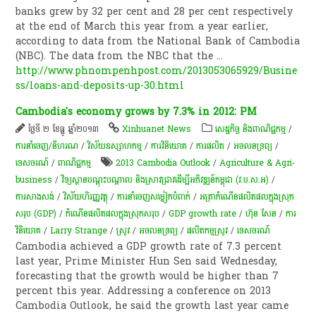
banks grew by 32 per cent and 28 per cent respectively
at the end of March this year from a year earlier,
according to data from the National Bank of Cambodia
(NBC). The data from the NBC that the
...
http://www.phnompenhpost.com/2013053065929/Busine
ss/loans-and-deposits-up-30.html
Cambodia's economy grows by 7.3% in 2012: PM
ថ្ងៃទី ២ ខែធ្នូ ឆ្នាំ២០១៣
Xinhuanet News
សេដ្ឋកិច្ច និងពាណិជ្ជកម្ម
/
ការនាំចេញ/នីហរណ
/
វិស័យឧស្សាហកម្ម
/
ការវិនិយោគ
/
ការផលិត​
/
​អចលនទ្រព្យ​
/
ទេសចរណ៍
/
ពាណិជ្ជកម្ម
2013 Cambodia Outlook
/
Agriculture & Agri-
business
/
វិទ្យស្ថានបណ្តុះបណ្តាល និងស្រាវជ្រាវដើម្បីអភិវឌ្ឍន៍កម្ពុជា (វ.ប.ស.អ)
/
ការសាងសង់
/
វិស័យ​ហិរញ្ញវត្ថុ
/
ការ​នាំ​ចេញ​សម្លៀក​បំពាក់
/
អត្រា​កំណើន​ផលិតផល​ក្នុង​ស្រុក​
សរុប​ (GDP)​
/
កំណើនផលិតផលក្នុងស្រុកសរុប
/
GDP growth rate
/
ហ៊ុន សែន
/
ការ
វិនិយោគ
/
Larry Strange
/
ស្រូវ
/
​អចលនទ្រព្យ​
/
ផលិតកម្មស្រូវ
/
ទេសចរណ៍
Cambodia achieved a GDP growth rate of 7.3 percent
last year, Prime Minister Hun Sen said Wednesday,
forecasting that the growth would be higher than 7
percent this year. Addressing a conference on 2013
Cambodia Outlook, he said the growth last year came