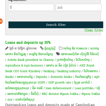
Clear filter
Loans and deposits up 30%
ថ្ងៃទី ៧ ខែវិច្ឆិកា ឆ្នាំ២០១៣
ភ្នំពេញប៉ុស្តិ៍
កសិកម្ម​ និង​ ការ​នេ​សាទ​
/
សេវាកម្ម
ធនាគារ និងហិរញ្ញវត្ថុ
/
សេដ្ឋកិច្ច និងពាណិជ្ជកម្ម
ធនាគារអេស៊ីលីដា ស៊ីឃ្យួរឹធី ភីអិលស៊ី
/
Acleda Bank president In Channy
/
ប្រាក់កម្ចីកសិកម្ម
/
វិស័យកសិកម្ម
/
Agriculture & Agri-business
/
ធនាគារ អេ អ៊ិន ហ្ស៊ិត រ៉ូយ៉ាល់
/
ANZ Royal
Bank CEO Grant Knuckey
/
banking
/
banking industry
/
វិស័យ​ធនាគារ​
/
Banks
/
ធនាគារ​ពាណិជ្ជ
/
Deposits
/
domestic banks
/
កំណើន​សេដ្ឋកិច្ច
/
អត្រា​
កំណើន​ផលិតផល​ក្នុង​ស្រុក​សរុប​ (GDP)​
/
GDP growth rate
/
ហ្គ្រែន ណាក់ឃី
/
ផលិតផលក្នុងស្រុកសរុប
/
អ៊ិន ចាន់នី
/
loan disbursement
/
Loan portfolio
/
កម្ចី​
/
ធនាគារជាតិនៃកម្ពុជា
/
អ៊ិនប៊ីស៊ី
/
NBC director Nguon Sokha
/
Nguon Sokha
/
rice
/
​រោង​ម៉ាស៊ីន​កិនស្រូវ
Outstanding loans and deposits made at Cambodian