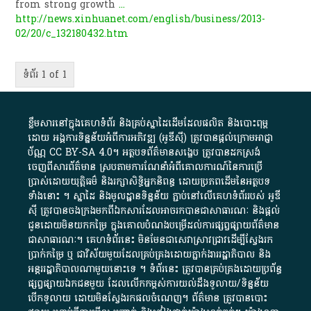
from strong growth
...
http://news.xinhuanet.com/english/business/2013-
02/20/c_132180432.htm
ទំព័រ 1 of 1
ខ្លឹមសារ​នៅ​ក្នុង​គេហទំព័រ និង​គ្រប់​ស្នា​ដៃ​ដើម​ដែល​ផលិត​ និង​បោះពុម្ព​
ដោយ​ អង្គការ​ទិន្នន័យ​អំពី​ការអភិវឌ្ឍ​​ (អូ​ឌី​ស៊ី)​ ត្រូវ​បាន​ផ្តល់​ក្រោម​អាជ្ញា
ប័ណ្ណ​
CC BY-SA 4.0
។​ អត្ថបទ​ព័ត៌មាន​សង្ខេប​ ត្រូវ​បាន​ដកស្រង់​
ចេញពី​សារព័ត៌មាន ស្របតាមការ​ណែនាំ​អំពី​គោលការណ៍​នៃ​ការ​ប្រើ
ប្រាស់​ដោយ​យុត្តិធម៌​ និង​រក្សាសិទ្ធិអ្នកនិពន្ធ ដោយ​ប្រភពដើម​នៃ​​អត្ថបទ
ទាំង​នោះ​ ។​ ស្នាដៃ​ និង​មូលដ្ឋាន​ទិន្នន័យ ​ភ្ជាប់​នៅ​លើ​គេហទំព័រ​របស់​ អូ​ឌី​
ស៊ី​ ត្រូវ​បាន​ចងក្រង​មក​ពី​ឯកសារ​ដែល​អាច​រក​បានជា​សាធារណៈ​ និង​ផ្តល់​
ជូន​ដោយ​មិន​យក​កម្រៃ​ ក្នុង​គោលបំណង​បម្រើ​ដល់ការ​ផ្សព្វផ្សាយ​ព័ត៌មាន​
ជា​សាធារណៈ​។​ គេហទំព័រ​នេះ​ មិនមែន​ជា​សេវា​ស្រាវជ្រាវ​ដើម្បី​ស្វែងរក
ប្រាក់​កម្រៃ​ ឬ​ ជា​វិស័យ​មួយ​ដែល​គ្រប់គ្រង​ដោយ​ភ្នាក់ងារ​រដ្ឋាភិបាល​ និង ​
អន្តររដ្ឋាភិបាល​ណាមួយ​នោះ​ទេ ​។​ ទំព័រ​នេះ​ ត្រូវ​បាន​គ្រប់គ្រង​ដោយ​ប្រព័ន្ធ​
ផ្សព្វផ្សាយ​ឯកជន​មួយ​ ដែល​លើកកម្ពស់​ការ​យល់​ដឹង​ទូលាយ​/​ទិន្នន័យ​
បើក​ទូលាយ​ ដោយ​មិនស្វែង​រក​ផល​ចំណេញ​។​ ព័ត៌មាន​ ត្រូវ​បាន​បោះ