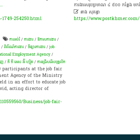
...
ការងារ​សរុប​ប្រមាណ ៤ ៥០០​ កន្លែង មកពី​ក

នាង សុគន្ធា
6-1749-254250.html
https://www.postkhmer.com/n
ការអប់រំ
/
ការងារ
/
​ឱកាស​ការងារ
/
/
ពិព័រណ៍ការងារ
/
ទីផ្សារ​ការងារ
/
job
ational Employment Agency
/
ពេញ
/
ភី ភី អេស អ៊ី ហ្ស៊ិត
/
ការជ្រើសរើសបុគ្គលិក
participants at the job fair
ent Agency of the Ministry
d in an effort to educate job
id, acting director of
0559560/Business/job-fair-