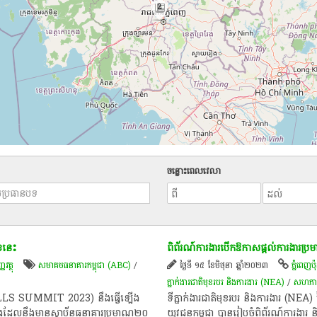
2
ចន្លោះពេលវេលា
​នេះ​
ពិព័រណ៍​ការងារ​បើក​ឱកាស​ផ្ដល់​ការងារ​ប្
វត្ថុ
សមាគម​ធនាគារ​កម្ពុជា (ABC)
/
ថ្ងៃទី ១៥ ខែមិថុនា ឆ្នាំ២០២៣
ភ្នំពេញប៉ុស
ភ្នាក់ងារ​ជាតិ​មុខរបរ​ និង​ការងារ​ (NEA)
/
សហភាព
 SKILLS​ SUMMIT​ 2023)​ នឹង​ធ្វើ​ឡើង​
ទីភ្នាក់ងារ​ជាតិ​មុខ​​របរ និង​ការងារ (NEA) 
ង​ដែល​នឹង​មាន​ស្ថាប័ន​ធនាគារ​ប្រមាណ​២០​
យុវជន​កម្ពុជា បានរៀបចំ​ពិព័រណ៍​ការងារ និ