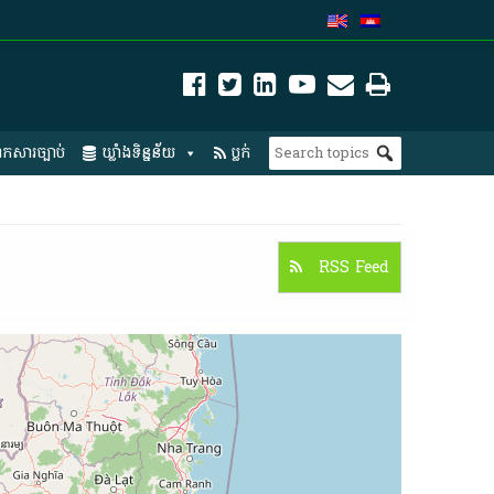
កសារច្បាប់
ឃ្លាំងទិន្នន័យ
ប្លក់
RSS Feed