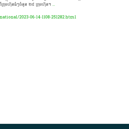
្រុមហ៊ុន​ធំៗ​ចំនួន ២៥​ ក្រុមហ៊ុន​។​
...
ational/2023-06-14-1108-251282.html