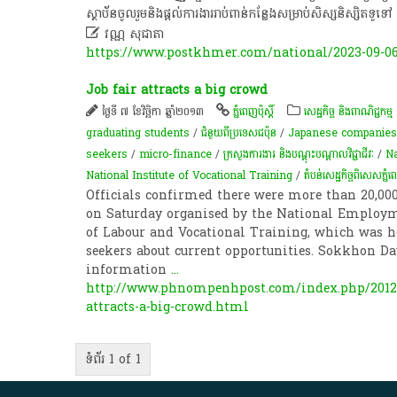
ស្ថាប័ន​ចូលរួម​និង​ផ្តល់​ការងារ​រាប់​ពាន់​កន្លែង​សម្រាប់​សិស្ស​និស្សិត​ទូទៅ

វណ្ណ សុជាតា
https://www.postkhmer.com/national/2023-09-0
Job fair attracts a big crowd
ថ្ងៃទី ៧ ខែវិច្ឆិកា ឆ្នាំ២០១៣
ភ្នំពេញប៉ុស្តិ៍
សេដ្ឋកិច្ច និងពាណិជ្ជកម្ម
graduating students
/
ជំនួយពីប្រទេសជប៉ុន
/
Japanese companies
seekers
/
micro-finance
/
ក្រសួងការងារ និងបណ្តុះបណ្តាលវិជ្ជាជីវៈ
/
N
National Institute of Vocational Training
/
តំបន់​សេដ្ឋកិច្ច​ពិសេសភ្នំ
Officials confirmed there were more than 20,000 
on Saturday organised by the National Employm
of Labour and Vocational Training, which was hel
seekers about current opportunities. Sokkhon Dav
information
...
http://www.phnompenhpost.com/index.php/201211
attracts-a-big-crowd.html
ទំព័រ 1 of 1