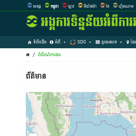
មេគង្គ
កម្ពុជា
ឡាវ
មីយ៉ាន់ម៉ា
ថៃ
វៀតណាម
ទំព័រដើម
អំពី
SDG
ប្រធានបទ
ផែ
/
ពិព័រណ៍ការងារ
ព័ត៌មាន​