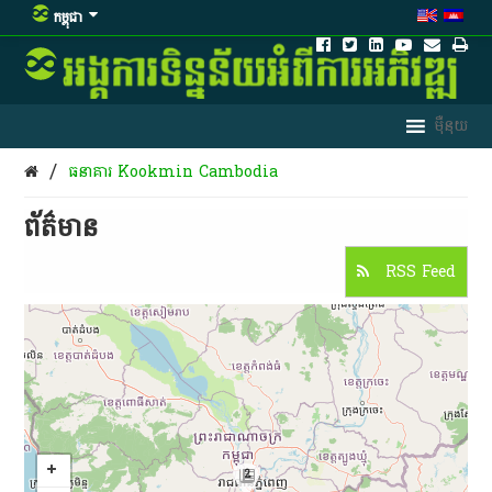
កម្ពុជា
/
​ធនាគារ​ Kookmin​ Cambodia
ព័ត៌មាន​
RSS Feed
2