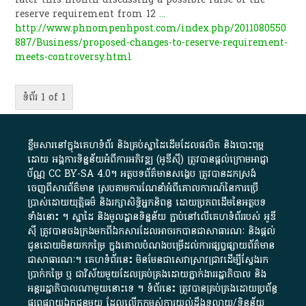
reserve requirement from 12
...
http://www.phnompenhpost.com/index.php/2011080550
887/Business/proposed-changes-to-reserve-requirement-
meets-controversy.html
ទំព័រ 1 of 1
ខ្លឹមសារ​នៅ​ក្នុង​គេហទំព័រ និង​គ្រប់​ស្នា​ដៃ​ដើម​ដែល​ផលិត​ និង​បោះពុម្ព​
ដោយ​ អង្គការ​ទិន្នន័យ​អំពី​ការអភិវឌ្ឍ​​ (អូ​ឌី​ស៊ី)​ ត្រូវ​បាន​ផ្តល់​ក្រោម​អាជ្ញា
ប័ណ្ណ​
CC BY-SA 4.0
។​ អត្ថបទ​ព័ត៌មាន​សង្ខេប​ ត្រូវ​បាន​ដកស្រង់​
ចេញពី​សារព័ត៌មាន ស្របតាមការ​ណែនាំ​អំពី​គោលការណ៍​នៃ​ការ​ប្រើ
ប្រាស់​ដោយ​យុត្តិធម៌​ និង​រក្សាសិទ្ធិអ្នកនិពន្ធ ដោយ​ប្រភពដើម​នៃ​​អត្ថបទ
ទាំង​នោះ​ ។​ ស្នាដៃ​ និង​មូលដ្ឋាន​ទិន្នន័យ ​ភ្ជាប់​នៅ​លើ​គេហទំព័រ​របស់​ អូ​ឌី​
ស៊ី​ ត្រូវ​បាន​ចងក្រង​មក​ពី​ឯកសារ​ដែល​អាច​រក​បានជា​សាធារណៈ​ និង​ផ្តល់​
ជូន​ដោយ​មិន​យក​កម្រៃ​ ក្នុង​គោលបំណង​បម្រើ​ដល់ការ​ផ្សព្វផ្សាយ​ព័ត៌មាន​
ជា​សាធារណៈ​។​ គេហទំព័រ​នេះ​ មិនមែន​ជា​សេវា​ស្រាវជ្រាវ​ដើម្បី​ស្វែងរក
ប្រាក់​កម្រៃ​ ឬ​ ជា​វិស័យ​មួយ​ដែល​គ្រប់គ្រង​ដោយ​ភ្នាក់ងារ​រដ្ឋាភិបាល​ និង ​
អន្តររដ្ឋាភិបាល​ណាមួយ​នោះ​ទេ ​។​ ទំព័រ​នេះ​ ត្រូវ​បាន​គ្រប់គ្រង​ដោយ​ប្រព័ន្ធ​
ផ្សព្វផ្សាយ​ឯកជន​មួយ​ ដែល​លើកកម្ពស់​ការ​យល់​ដឹង​ទូលាយ​/​ទិន្នន័យ​