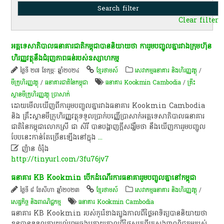
Clear filter
​អគ្គទេសាភិបាល​ធនាគារជាតិ​កម្ពុជា​បាន​និយាយ​ថា​ ការ​រួម​ប​ញ្ជូ​ល​គ្នា​រវាង​ក្រុមហ៊ុន​
ហិរញ្ញវត្ថុ​នឹង​ជំរុញ​ភាព​ធន់​របស់​ឧស្សាហកម្ម​
ថ្ងៃទី ២៧ ខែកុម្ភៈ ឆ្នាំ២០២៤
ខ្មែរថាមស៍
សេវាកម្មធនាគារ និងហិរញ្ញវត្ថុ
/
មីក្រូហិរញ្ញវត្ថុ
/
ធនាគារជាតិនៃកម្ពុជា
​ធនាគារ​ Kookmin​ Cambodia
/
គ្រឹះ
ស្ថានមីក្រូហិរញ្ញវត្ថុ ប្រាសាក់
​ដោយ​មើលឃើញ​ពី​ការ​រួម​បញ្ចូល​គ្នា​រវាង​ធនាគារ​ Kookmin​ Cambodia​
និង​ គ្រឹះស្ថាន​មីក្រូហិរញ្ញវត្ថុ​ទទួល​ប្រាក់​បញ្ញើ​ប្រា​សាក់​អគ្គទេសាភិបាល​ធនាគារ
ជាតិ​នៃ​កម្ពុជា​លោកស្រី​ ជា​ សិរី​ បាន​បង្ហាញ​ក្តី​សង្ឃឹមថា​ នឹង​ឃើញ​ការ​រួម​ប​ញ្ជូ​ល​
បែប​នេះ​កាន់តែ​ច្រើន​ឡើង​នៅ​ក្នុង
...

ញ៉ា​ន​ ​ចំ​រ៉ុ​ង
http://tinyurl.com/3fu76jv7
ធនាគារ​ KB​ Kookmin​ បើក​ដំណើរការ​ធនាគារ​រួម​បញ្ចូល​គ្នា​នៅ​កម្ពុជា​
ថ្ងៃទី ៨ ខែសីហា ឆ្នាំ២០២៣
ខ្មែរថាមស៍
សេវាកម្មធនាគារ និងហិរញ្ញវត្ថុ
/
សេដ្ឋកិច្ច និងពាណិជ្ជកម្ម
​ធនាគារ​ Kookmin​ Cambodia
ធនាគារ​ KB​ Kookmin​ របស់​កូរ៉េ​ខាងត្បូង​កាលពី​ថ្ងៃអាទិត្យ​បាន​និយាយ​ថា​
ខ្លួន​បាន​ទទួល​ការ​យល់ព្រម​ចុង​ក្រោយ​កាលពី​ថ្ងៃ​សុក្រ​ពី​ក្រសួងពាណិជ្ជកម្ម​របស់​