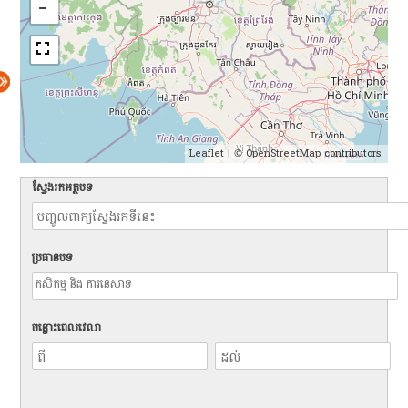
Leaflet
| ©
OpenStreetMap
contributors.
ស្វែងរកអត្ថបទ
ប្រធានបទ
ចន្លោះពេលវេលា