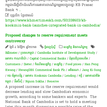
កម្ពុជា​ដើម្បី​បើក​ដំណើរការ​ធនាគារ​ពាណិជ្ជកម្ម​រួម​បញ្ចូល​គ្នា​ KB​ Prasac​
Bank​ ។​
...

បុគ្គលិក​ ខ្មែរ​ថា​ម​ស៍​
https://www.khmertimeskh.com/501338603/kb-
kookmin-bank-launches-integrated-bank-in-cambodia/
Proposed changes to reserve requirement meets
controversy
ថ្ងៃទី ៤ ខែវិច្ឆិកា ឆ្នាំ២០១៣
ភ្នំពេញប៉ុស្តិ៍
សេដ្ឋកិច្ច និងពាណិជ្ជកម្ម
Billmeier
/
ប្រទេសកម្ពុជា
/
Cambodia Institute of Development Study
/
ធនាគារ កាណាឌីយ៉ា
/
Capital Commerical Banks
/
ជំនួយពីប្រទេសចិន
/
Customers
/
Dieter
/
កំណើន​សេដ្ឋកិច្ច
/
សេដ្ឋកិច្ច
/
Food prices
/
Han Peng
Kwang
/
HwangDBS Commerical Bank Plc
/
អតិផរណា​
/
Jang Ki-Sung
/
កង ច័ន្ទតារារ័ត្ន
/
​ធនាគារ​ Kookmin​ Cambodia
/
Lending
/
កម្ចី​
/
ធនាគារជាតិនៃ
កម្ពុជា
/
អ៊ិនប៊ីស៊ី
/
Nguon Sokha
/
Reserve
A proposed increase in the reserve requirement would
decrease lending and slow Cambodia’s economic
growth, according to some bankers and experts. The
National Bank of Cambodia is set to hold a meeting
later this month discussing a possible raise of the