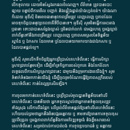
បើក​ទូលាយ​ ដោយ​មិនស្វែង​រក​ផល​ចំណេញ​។​ ព័ត៌មាន​ ត្រូវ​បាន​បោះ
ផ្សាយ​ បន្ទាប់​ពី​ការ​មើល​ បញ្ជាក់​ និង​ផ្ទៀងផ្ទាត់​យ៉ាង​ហ្មត់ចត់​។​ យ៉ាងណា​
ក៏​ដោយ​ អូ​ឌី​ស៊ី​ មិន​អាច​ធានា​នូវ​ភាព​ត្រឹមត្រូវ​ ពេញលេញ​ ឬ​ភាព​ដែល​
អាច​ទុកចិត្ត​បាននូវ​ប្រភព​ភាគី​ទី​បី​បាន​ទេ​។​ អូ​ឌី​ស៊ី​ សូម​មិន​ធ្វើការ​អះអាង​
ឬ​ធានា​ ទោះជា​បាន​សម្តែង​ច្បាស់​ ឬ​មិន​ជាក់លាក់​ ជា​អង្គហេតុ​ ឬ​អង្គច្បាប់​
ពាក់ព័ន្ធ​ទៅ​នឹង​ភាព​ត្រឹមត្រូវ​ ពេញលេញ​ ឬ​ភាព​សម​ស្រប​នៃ​ទិន្នន័យ​
ស្នាដៃ​ ឬ​ ឯកសារ​ ដែល​មាន​ ឬ​ដែល​បាន​យក​មក​យោង​ជា​ឯកសារ​ ឬ​
ដែល​បាន​ផ្តល់​ឲ្យ​។
អូឌីស៊ី សូមលើកទឹកចិត្តឱ្យអ្នកប្រើប្រាស់គេហទំព័រនេះ ធ្វើការសិក្សា
ស្រាវជ្រាវបន្ថែមទៀត ដើម្បីគាំទ្រកិច្ចការ​របស់ពួកគេ និងចែករំលែក
លទ្ធផលពីការសិក្សាស្រាវជ្រាវនេះ ជាមួយនឹងក្រុមការងារយើងខ្ញុំ។ សូម
ទំនាក់ទំនងមកកាន់យើងខ្ញុំ
ដើម្បីចូលរួមចំណែកធ្វើឱ្យភាពសុក្រឹតរបស់
គេហទំព័នេះ កាន់តែល្អប្រសើរឡើង។
ការចូលមកកាន់គេហទំព័រនេះ ឬប្រើប្រាស់មូលដ្ឋានទិន្នន័យនៅលើ
គេហទំព័រនេះ បានន័យថា អ្នកទទួលស្គាល់ថាអ្នកមានទំនួលខុសត្រូវ
ទាំងស្រុង លើការពឹងផ្អែក លើគ្រប់ព័ត៌មានផ្តល់ឱ្យនៅលើគេហទំព័រនេះ
ហើយយល់ព្រមថាអ្នកនឹងមិនបង្ករអន្តរាយ ឬ ទាមទារ​ឱ្យមានការទទួលខុស​
ត្រូវពីបុគ្គល ឬអង្គភាពពាក់ព័ន្ធនឹងការអភិវឌ្ឍទម្រង់ និងខ្លឹមសាររបស់
គេហទំព័រនេះ សម្រាប់រាល់ការបាត់បង់ ការខូចប្រយោជន៍ ឬ អន្តរាយ