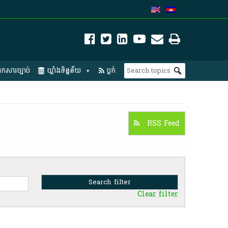
កសារច្បាប់
ឃ្លាំងទិន្នន័យ
ប្លក់
RSS Feed
Clear filter