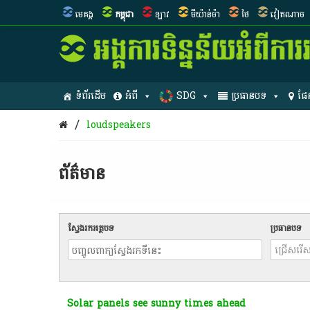
មេគង្គ
កម្ពុជា
ឡាវ
មីយ៉ាន់ម៉ា
ថៃ
វៀតណាម
ទំព័រដើម
អំពី
SDG
ប្រធានបទ
ផែ
/
loudspeakers
ព័ត៌មាន​
ស្វែងរកអត្ថបទ
ប្រធានបទ
Solar panels see sunny times ahead