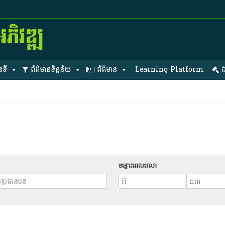
នទី
ព័ត៌មានទិន្នន័យ
ព័ត៌មាន
Learning Platform
ឯ
ចន្លោះពេលវេលា