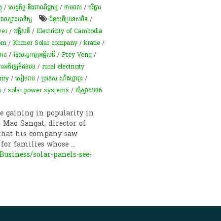
ុ
/
សេដ្ឋកិច្ច និងពាណិជ្ជកម្ម
/
ថាមពល
/
បរិក្ខារ
ពល​ព្រះអាទិត្យ​
ជំនួយពីប្រទេសចិន
/
wer
/
អគ្គិសនី
/
Electricity of Cambodia
om
/
Khmer Solar company
/
kratie
/
មពល
/
ខ្សែបណ្តាញអគ្គីសនី
/
Prey Veng
/
ារអភិវឌ្ឍន៍ជនបទ
/
rural electricity
rity
/
សៀមរាប
/
ប្រទេស សាំងហ្គាពួរ
/
s
/
solar power systems
/
ឃុំស្វាយចេក
re gaining in popularity in
. Mao Sangat, director of
 that his company saw
s for families whose
...
siness/solar-panels-see-