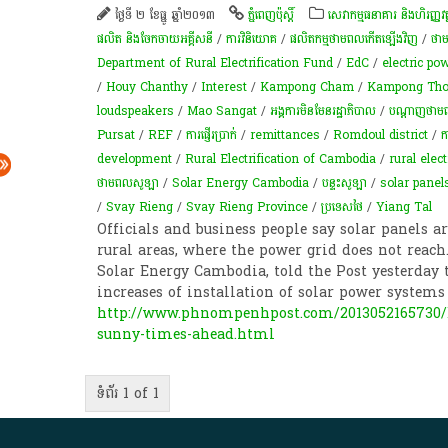
ថ្ងៃទី ២ ខែធ្នូ ឆ្នាំ២០១៣
ភ្នំពេញប៉ុស្តិ៍
សេវាកម្មធនាគារ និងហិរញ្ញវត្ថ
ផលិត និងចែកចាយអគ្គីសនី
/
ការវិនិយោគ
/
ផលិតកម្មថាមពលកើតឡើងវិញ
/
​ថាម
Department of Rural Electrification Fund
/
EdC
/
electric po
/
Houy Chanthy
/
Interest
/
Kampong Cham
/
Kampong Th
loudspeakers
/
Mao Sangat
/
អង្គការមិនមែនរដ្ឋាភិបាល
/
ប​ណ្តា​ញ​ថា
Pursat
/
REF
/
ការផ្ញើរប្រាក់
/
remittances
/
Romdoul district
/
ក
development
/
Rural Electrification of Cambodia
/
rural elect
ថាមពលសូឡា
/
Solar Energy Cambodia
/
បន្ទះ​សូឡា​
/
solar panel
/
Svay Rieng
/
Svay Rieng Province
/
ប្រទេសថៃ
/
Yiang Tal
Officials and business people say solar panels a
rural areas, where the power grid does not reach
Solar Energy Cambodia, told the Post yesterday
increases of installation of solar power system
http://www.phnompenhpost.com/2013052165730/Bu
sunny-times-ahead.html
ទំព័រ 1 of 1