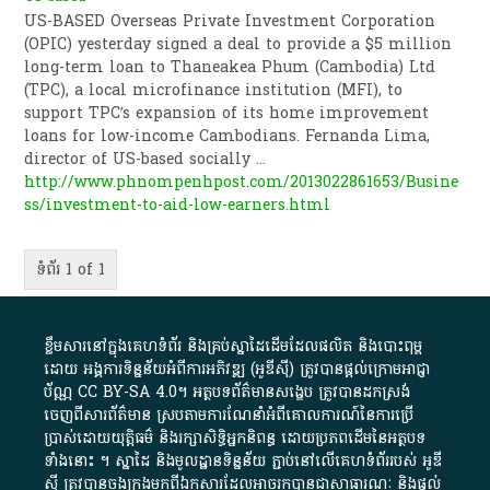
US-BASED Overseas Private Investment Corporation
(OPIC) yesterday signed a deal to provide a $5 million
long-term loan to Thaneakea Phum (Cambodia) Ltd
(TPC), a local microfinance institution (MFI), to
support TPC’s expansion of its home improvement
loans for low-income Cambodians. Fernanda Lima,
director of US-based socially
...
http://www.phnompenhpost.com/2013022861653/Busine
ss/investment-to-aid-low-earners.html
ទំព័រ 1 of 1
ខ្លឹមសារ​នៅ​ក្នុង​គេហទំព័រ និង​គ្រប់​ស្នា​ដៃ​ដើម​ដែល​ផលិត​ និង​បោះពុម្ព​
ដោយ​ អង្គការ​ទិន្នន័យ​អំពី​ការអភិវឌ្ឍ​​ (អូ​ឌី​ស៊ី)​ ត្រូវ​បាន​ផ្តល់​ក្រោម​អាជ្ញា
ប័ណ្ណ​
CC BY-SA 4.0
។​ អត្ថបទ​ព័ត៌មាន​សង្ខេប​ ត្រូវ​បាន​ដកស្រង់​
ចេញពី​សារព័ត៌មាន ស្របតាមការ​ណែនាំ​អំពី​គោលការណ៍​នៃ​ការ​ប្រើ
ប្រាស់​ដោយ​យុត្តិធម៌​ និង​រក្សាសិទ្ធិអ្នកនិពន្ធ ដោយ​ប្រភពដើម​នៃ​​អត្ថបទ
ទាំង​នោះ​ ។​ ស្នាដៃ​ និង​មូលដ្ឋាន​ទិន្នន័យ ​ភ្ជាប់​នៅ​លើ​គេហទំព័រ​របស់​ អូ​ឌី​
ស៊ី​ ត្រូវ​បាន​ចងក្រង​មក​ពី​ឯកសារ​ដែល​អាច​រក​បានជា​សាធារណៈ​ និង​ផ្តល់​