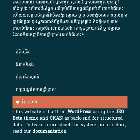
គេហទំព័រនេះ បានន័យថា អ្នកទទួលស្គាល់ថាអ្នកមានទំនួលខុសត្រូវ
ទាំងស្រុង លើការពឹងផ្អែក លើគ្រប់ព័ត៌មានផ្តល់ឱ្យនៅលើគេហទំព័រនេះ
ហើយយល់ព្រមថាអ្នកនឹងមិនបង្ករអន្តរាយ ឬ ទាមទារ​ឱ្យមានការទទួលខុស​
ត្រូវពីបុគ្គល ឬអង្គភាពពាក់ព័ន្ធនឹងការអភិវឌ្ឍទម្រង់ និងខ្លឹមសាររបស់
គេហទំព័រនេះ សម្រាប់រាល់ការបាត់បង់ ការខូចប្រយោជន៍ ឬ អន្តរាយ
ដែលកើតចេញពីការប្រើប្រាស់គេហទំព័រនេះ។
អំពី​យើង​
ទំនាក់ទំនង
កំណត់សម្គាល់
លក្ខខណ្ឌនៃការប្រើប្រាស់
វិភាគទាន
This website is built on
WordPress
using the
JEO
Beta
theme and
CKAN
as back-end for structured
data. To learn more about the system architecture,
read our
documentation
.