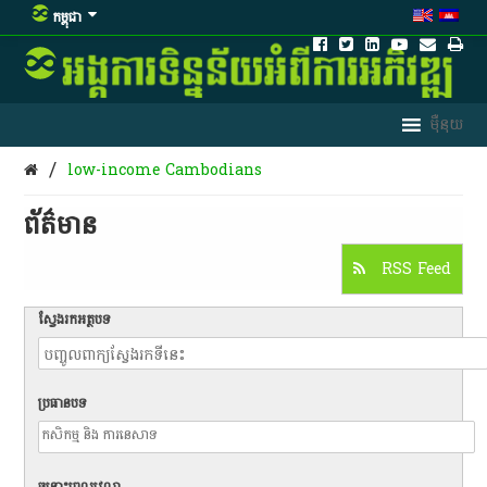
កម្ពុជា
/
low-income Cambodians
ព័ត៌មាន​
RSS Feed
ស្វែងរកអត្ថបទ
ប្រធានបទ
ចន្លោះពេលវេលា