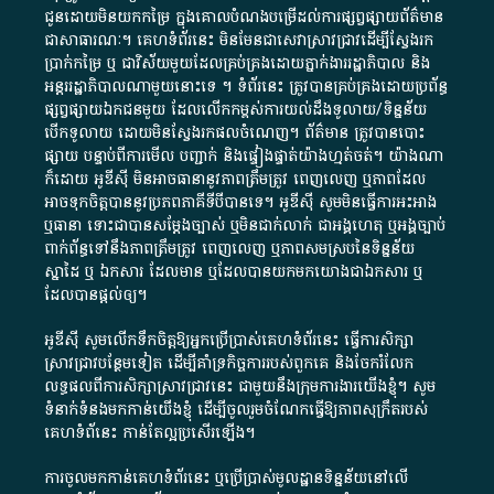
ជូន​ដោយ​មិន​យក​កម្រៃ​ ក្នុង​គោលបំណង​បម្រើ​ដល់ការ​ផ្សព្វផ្សាយ​ព័ត៌មាន​
ជា​សាធារណៈ​។​ គេហទំព័រ​នេះ​ មិនមែន​ជា​សេវា​ស្រាវជ្រាវ​ដើម្បី​ស្វែងរក
ប្រាក់​កម្រៃ​ ឬ​ ជា​វិស័យ​មួយ​ដែល​គ្រប់គ្រង​ដោយ​ភ្នាក់ងារ​រដ្ឋាភិបាល​ និង ​
អន្តររដ្ឋាភិបាល​ណាមួយ​នោះ​ទេ ​។​ ទំព័រ​នេះ​ ត្រូវ​បាន​គ្រប់គ្រង​ដោយ​ប្រព័ន្ធ​
ផ្សព្វផ្សាយ​ឯកជន​មួយ​ ដែល​លើកកម្ពស់​ការ​យល់​ដឹង​ទូលាយ​/​ទិន្នន័យ​
បើក​ទូលាយ​ ដោយ​មិនស្វែង​រក​ផល​ចំណេញ​។​ ព័ត៌មាន​ ត្រូវ​បាន​បោះ
ផ្សាយ​ បន្ទាប់​ពី​ការ​មើល​ បញ្ជាក់​ និង​ផ្ទៀងផ្ទាត់​យ៉ាង​ហ្មត់ចត់​។​ យ៉ាងណា​
ក៏​ដោយ​ អូ​ឌី​ស៊ី​ មិន​អាច​ធានា​នូវ​ភាព​ត្រឹមត្រូវ​ ពេញលេញ​ ឬ​ភាព​ដែល​
អាច​ទុកចិត្ត​បាននូវ​ប្រភព​ភាគី​ទី​បី​បាន​ទេ​។​ អូ​ឌី​ស៊ី​ សូម​មិន​ធ្វើការ​អះអាង​
ឬ​ធានា​ ទោះជា​បាន​សម្តែង​ច្បាស់​ ឬ​មិន​ជាក់លាក់​ ជា​អង្គហេតុ​ ឬ​អង្គច្បាប់​
ពាក់ព័ន្ធ​ទៅ​នឹង​ភាព​ត្រឹមត្រូវ​ ពេញលេញ​ ឬ​ភាព​សម​ស្រប​នៃ​ទិន្នន័យ​
ស្នាដៃ​ ឬ​ ឯកសារ​ ដែល​មាន​ ឬ​ដែល​បាន​យក​មក​យោង​ជា​ឯកសារ​ ឬ​
ដែល​បាន​ផ្តល់​ឲ្យ​។
អូឌីស៊ី សូមលើកទឹកចិត្តឱ្យអ្នកប្រើប្រាស់គេហទំព័រនេះ ធ្វើការសិក្សា
ស្រាវជ្រាវបន្ថែមទៀត ដើម្បីគាំទ្រកិច្ចការ​របស់ពួកគេ និងចែករំលែក
លទ្ធផលពីការសិក្សាស្រាវជ្រាវនេះ ជាមួយនឹងក្រុមការងារយើងខ្ញុំ។ សូម
ទំនាក់ទំនងមកកាន់យើងខ្ញុំ
ដើម្បីចូលរួមចំណែកធ្វើឱ្យភាពសុក្រឹតរបស់
គេហទំព័នេះ កាន់តែល្អប្រសើរឡើង។
ការចូលមកកាន់គេហទំព័រនេះ ឬប្រើប្រាស់មូលដ្ឋានទិន្នន័យនៅលើ