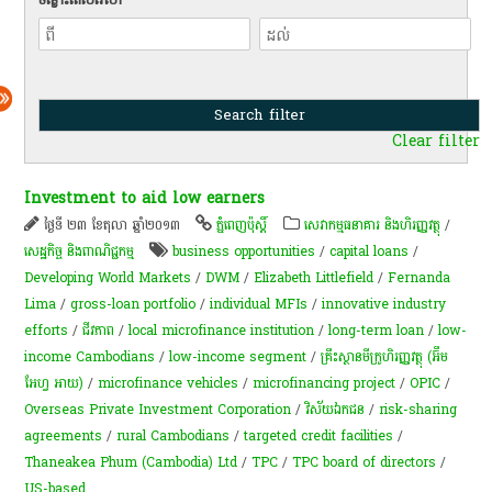
Clear filter
Investment to aid low earners
ថ្ងៃទី ២៣ ខែតុលា ឆ្នាំ២០១៣
ភ្នំពេញប៉ុស្តិ៍
សេវាកម្មធនាគារ និងហិរញ្ញវត្ថុ
/
សេដ្ឋកិច្ច និងពាណិជ្ជកម្ម
business opportunities
/
capital loans
/
Developing World Markets
/
DWM
/
Elizabeth Littlefield
/
Fernanda
Lima
/
gross-loan portfolio
/
individual MFIs
/
innovative industry
efforts
/
ជីវភាព
/
local microfinance institution
/
long-term loan
/
low-
income Cambodians
/
low-income segment
/
គ្រឹះស្ថាន​មីក្រូហិរញ្ញវត្ថុ (អ៊ឹម
អែហ្វ អាយ)
/
microfinance vehicles
/
microfinancing project
/
OPIC
/
Overseas Private Investment Corporation
/
វិស័យ​ឯកជន​
/
risk-sharing
agreements
/
rural Cambodians
/
targeted credit facilities
/
Thaneakea Phum (Cambodia) Ltd
/
TPC
/
TPC board of directors
/
US-based