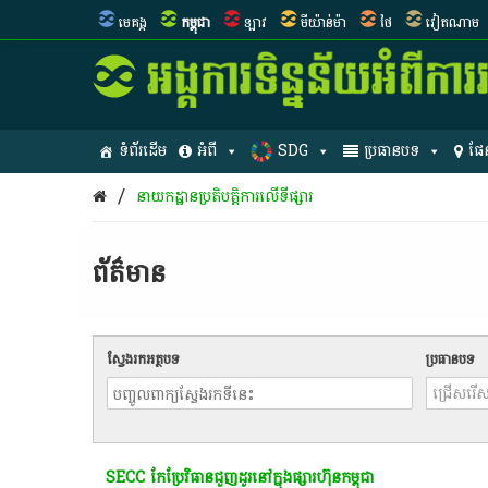
មេគង្គ
កម្ពុជា
ឡាវ
មីយ៉ាន់ម៉ា
ថៃ
វៀតណាម
ទំព័រដើម
អំពី
SDG
ប្រធានបទ
ផែ
/
នាយកដ្ឋានប្រតិបត្ដិការលើទីផ្សារ
ព័ត៌មាន​
ស្វែងរកអត្ថបទ
ប្រធានបទ
SECC កែប្រែ​វិធាន​ជួញ​ដូរ​នៅ​ក្នុង​ផ្សារ​ហ៊ុន​កម្ពុជា