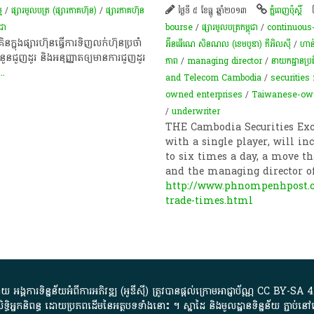
ម
/
ផ្សារមូលបត្រ (ផ្សារភាគហ៊ុន)
/
ផ្សារភាគហ៊ុន
ថ្ងៃទី ៥ ខែធ្នូ ឆ្នាំ២០១៣
ភ្នំពេញប៉ុស្តិ៍
ជា
bourse
/
ផ្សារមូលបត្រកម្ពុជា
/
continuous
ង​ផ្សារ​ហ៊ុន​ធ្វើ​ការ​ទិញ​លក់​ហ៊ុន​ប្រចាំ​
អ៊ីនធើណេ សិនណល (ខេមបូឌា) ភីអិលស៊ី
/
ហាន់
​ជួញ​ដូរ និង​អនុញ្ញាត​ឲ្យ​មាន​ការ​ជួញ​ដូរ​
ភាព​
/
managing director
/
នាយកដ្ឋានប្រតិ
...
and Telecom Cambodia
/
securities
owned enterprises
/
Taiwanese-ow
/
underwriter
THE Cambodia Securities Exch
with a single player, will i
to six times a day, a move th
and the managing director of
http://www.phnompenhpost.co
trade-times.html
្គការ​ទិន្នន័យ​អំពី​ការអភិវឌ្ឍ​​ (អូ​ឌី​ស៊ី)​ ត្រូវ​បាន​ផ្តល់​ក្រោម​អាជ្ញាប័ណ្ណ​
CC BY-SA 4
ធិអ្នកនិពន្ធ ដោយ​ប្រភពដើម​នៃ​​អត្ថបទទាំង​នោះ​ ។​ ស្នាដៃ​ និង​មូលដ្ឋាន​ទិន្នន័យ ​ភ្ជាប់​នៅ​