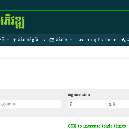
នទី
ព័ត៌មានទិន្នន័យ
ព័ត៌មាន
Learning Platform
ឯ
ចន្លោះពេលវេលា
CSX to increase trade times