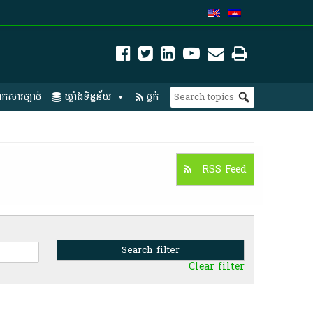
កសារច្បាប់
ឃ្លាំងទិន្នន័យ
ប្លក់
RSS Feed
Clear filter