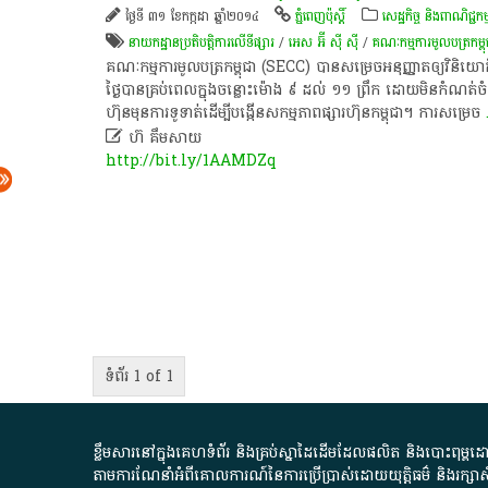
ថ្ងៃទី ៣១ ខែកក្កដា ឆ្នាំ២០១៤
ភ្នំពេញប៉ុស្តិ៍
សេដ្ឋកិច្ច និងពាណិជ្ជកម្
នាយកដ្ឋានប្រតិបត្ដិការលើទីផ្សារ
/
អេស អ៊ី ស៊ី ស៊ី
/
គណៈកម្មការមូលបត្រកម្ពុ
គណៈកម្មការ​មូលបត្រ​កម្ពុជា (SECC) បាន​សម្រេច​អនុញ្ញាត​ឲ្យ​វិនិយោគិន​ក្នុ
ថ្ងៃ​បាន​គ្រប់​ពេល​ក្នុង​ចន្លោះ​ម៉ោង ៩ ដល់ ១១ ព្រឹក ដោយ​មិន​កំណត់​ចំនួន
ហ៊ុន​មុន​ការ​ទូទាត់​ដើម្បី​បង្កើន​សកម្មភាព​ផ្សារ​ហ៊ុន​កម្ពុជា។ ការ​សម្រេច

ហ៊ គឹមសាយ
http://bit.ly/1AAMDZq
ទំព័រ 1 of 1
ខ្លឹមសារ​នៅ​ក្នុង​គេហទំព័រ និង​គ្រប់​ស្នា​ដៃ​ដើម​ដែល​ផលិត​ និង​បោះពុម្ព​ដោយ​ អង
តាមការ​ណែនាំ​អំពី​គោលការណ៍​នៃ​ការ​ប្រើប្រាស់​ដោយ​យុត្តិធម៌​ និង​រក្សាសិទ្