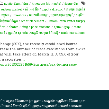
សេដ្ឋកិច្ច និងពាណិជ្ជកម្ម
/
ផ្សារមូលបត្រ (ផ្សារភាគហ៊ុន)
/
ផ្សារភាគហ៊ុន
-auction market
/
ស៊ី អេស​ អ៊ិច
/
deputy director
/
ក្រុមហ៊ុន ហ្រ្គេនធ្វីន
 ឃ្យុងថេ
/
Investors
/
គម្រោង​​វិនិយោគ​​រួម​
/
ក្រុមហ៊ុនមូលបត្រកូរ៉េ
/
សន្ទនីយ
បត្ដិការលើទីផ្សារ
/
order-placement
/
Phnom Penh Water Supply
 firm
/
shares
/
single price auctions
/
​សូលេល​ ឡាមុន​
/
state-
ned
/
ក្រុមហ៊ុន តុង យាំង សេឃ្យូរីធី ខេមបូឌា ភីអិលស៊ី
/
trade executions
ange (CSX), the recently established bourse
ncrease the number of trade executions from twice
at will take effect on March 11. A CSX officer
 a securities
...
m/2013022861659/Business/csx-to-increase-
.0
។​ អត្ថបទ​ព័ត៌មាន​សង្ខេប​ ត្រូវ​បាន​ដកស្រង់​ចេញពី​សារព័ត៌មាន ស្រប
លើ​គេហទំព័រ​របស់​ អូ​ឌី​ស៊ី​ ត្រូវ​បាន​ចងក្រង​មក​ពី​ឯកសារ​ដែល​អាច​រក​