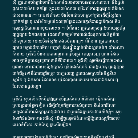
ស៊ី​ ត្រូវ​បាន​ចងក្រង​មក​ពី​ឯកសារ​ដែល​អាច​រក​បានជា​សាធារណៈ​ និង​ផ្តល់​
ជូន​ដោយ​មិន​យក​កម្រៃ​ ក្នុង​គោលបំណង​បម្រើ​ដល់ការ​ផ្សព្វផ្សាយ​ព័ត៌មាន​
ជា​សាធារណៈ​។​ គេហទំព័រ​នេះ​ មិនមែន​ជា​សេវា​ស្រាវជ្រាវ​ដើម្បី​ស្វែងរក
ប្រាក់​កម្រៃ​ ឬ​ ជា​វិស័យ​មួយ​ដែល​គ្រប់គ្រង​ដោយ​ភ្នាក់ងារ​រដ្ឋាភិបាល​ និង ​
អន្តររដ្ឋាភិបាល​ណាមួយ​នោះ​ទេ ​។​ ទំព័រ​នេះ​ ត្រូវ​បាន​គ្រប់គ្រង​ដោយ​ប្រព័ន្ធ​
ផ្សព្វផ្សាយ​ឯកជន​មួយ​ ដែល​លើកកម្ពស់​ការ​យល់​ដឹង​ទូលាយ​/​ទិន្នន័យ​
បើក​ទូលាយ​ ដោយ​មិនស្វែង​រក​ផល​ចំណេញ​។​ ព័ត៌មាន​ ត្រូវ​បាន​បោះ
ផ្សាយ​ បន្ទាប់​ពី​ការ​មើល​ បញ្ជាក់​ និង​ផ្ទៀងផ្ទាត់​យ៉ាង​ហ្មត់ចត់​។​ យ៉ាងណា​
ក៏​ដោយ​ អូ​ឌី​ស៊ី​ មិន​អាច​ធានា​នូវ​ភាព​ត្រឹមត្រូវ​ ពេញលេញ​ ឬ​ភាព​ដែល​
អាច​ទុកចិត្ត​បាននូវ​ប្រភព​ភាគី​ទី​បី​បាន​ទេ​។​ អូ​ឌី​ស៊ី​ សូម​មិន​ធ្វើការ​អះអាង​
ឬ​ធានា​ ទោះជា​បាន​សម្តែង​ច្បាស់​ ឬ​មិន​ជាក់លាក់​ ជា​អង្គហេតុ​ ឬ​អង្គច្បាប់​
ពាក់ព័ន្ធ​ទៅ​នឹង​ភាព​ត្រឹមត្រូវ​ ពេញលេញ​ ឬ​ភាព​សម​ស្រប​នៃ​ទិន្នន័យ​
ស្នាដៃ​ ឬ​ ឯកសារ​ ដែល​មាន​ ឬ​ដែល​បាន​យក​មក​យោង​ជា​ឯកសារ​ ឬ​
ដែល​បាន​ផ្តល់​ឲ្យ​។
អូឌីស៊ី សូមលើកទឹកចិត្តឱ្យអ្នកប្រើប្រាស់គេហទំព័រនេះ ធ្វើការសិក្សា
ស្រាវជ្រាវបន្ថែមទៀត ដើម្បីគាំទ្រកិច្ចការ​របស់ពួកគេ និងចែករំលែក
លទ្ធផលពីការសិក្សាស្រាវជ្រាវនេះ ជាមួយនឹងក្រុមការងារយើងខ្ញុំ។ សូម
ទំនាក់ទំនងមកកាន់យើងខ្ញុំ
ដើម្បីចូលរួមចំណែកធ្វើឱ្យភាពសុក្រឹតរបស់
គេហទំព័នេះ កាន់តែល្អប្រសើរឡើង។
ការចូលមកកាន់គេហទំព័រនេះ ឬប្រើប្រាស់មូលដ្ឋានទិន្នន័យនៅលើ