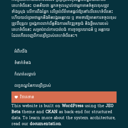
គេហទំព័រនេះ បានន័យថា អ្នកទទួលស្គាល់ថាអ្នកមានទំនួលខុសត្រូវ
ទាំងស្រុង លើការពឹងផ្អែក លើគ្រប់ព័ត៌មានផ្តល់ឱ្យនៅលើគេហទំព័រនេះ
ហើយយល់ព្រមថាអ្នកនឹងមិនបង្ករអន្តរាយ ឬ ទាមទារ​ឱ្យមានការទទួលខុស​
ត្រូវពីបុគ្គល ឬអង្គភាពពាក់ព័ន្ធនឹងការអភិវឌ្ឍទម្រង់ និងខ្លឹមសាររបស់
គេហទំព័រនេះ សម្រាប់រាល់ការបាត់បង់ ការខូចប្រយោជន៍ ឬ អន្តរាយ
ដែលកើតចេញពីការប្រើប្រាស់គេហទំព័រនេះ។
អំពី​យើង​
ទំនាក់ទំនង
កំណត់សម្គាល់
លក្ខខណ្ឌនៃការប្រើប្រាស់
វិភាគទាន
This website is built on
WordPress
using the
JEO
Beta
theme and
CKAN
as back-end for structured
data. To learn more about the system architecture,
read our
documentation
.