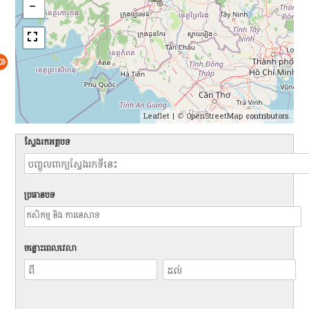
Leaflet
| ©
OpenStreetMap
contributors.
ស្វែងរកអត្ថបទ
ប្រធានបទ
ចន្លោះពេលវេលា