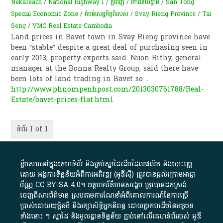
Nekareach
/
National Highway 1
/
ភ្នំពេញ
/
​ភោជនីយដ្ឋាន
/
San Tong
Special Economic Zone
/
​តំបន់​សេដ្ឋកិច្ច​ពិសេស​
/
Svay Rieng Province
/
Tai
Seng
/
VMC Real Estate Cambodia
Land prices in Bavet town in Svay Rieng province have
been “stable” despite a great deal of purchasing seen in
early 2013, property experts said. Nuon Rithy, general
manager at the Bonna Realty Group, said there have
been lots of land trading in Bavet so
...
http://www.phnompenhpost.com/2013030761788/Real-
Estate/bavet-prices-flat.html
ទំព័រ 1 of 1
ខ្លឹមសារ​នៅ​ក្នុង​គេហទំព័រ និង​គ្រប់​ស្នា​ដៃ​ដើម​ដែល​ផលិត​ និង​បោះពុម្ព​
ដោយ​ អង្គការ​ទិន្នន័យ​អំពី​ការអភិវឌ្ឍ​​ (អូ​ឌី​ស៊ី)​ ត្រូវ​បាន​ផ្តល់​ក្រោម​អាជ្ញា
ប័ណ្ណ​
CC BY-SA 4.0
។​ អត្ថបទ​ព័ត៌មាន​សង្ខេប​ ត្រូវ​បាន​ដកស្រង់​
ចេញពី​សារព័ត៌មាន ស្របតាមការ​ណែនាំ​អំពី​គោលការណ៍​នៃ​ការ​ប្រើ
ប្រាស់​ដោយ​យុត្តិធម៌​ និង​រក្សាសិទ្ធិអ្នកនិពន្ធ ដោយ​ប្រភពដើម​នៃ​​អត្ថបទ
ទាំង​នោះ​ ។​ ស្នាដៃ​ និង​មូលដ្ឋាន​ទិន្នន័យ ​ភ្ជាប់​នៅ​លើ​គេហទំព័រ​របស់​ អូ​ឌី​