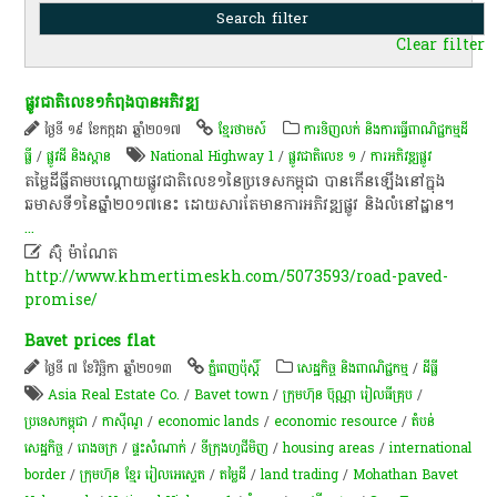
Clear filter
ផ្លូវជាតិលេខ១កំពុងបានអភិវឌ្ឍ
ថ្ងៃទី ១៩ ខែកក្កដា ឆ្នាំ២០១៧
ខ្មែរថាមស៍
ការទិញលក់ និងការធ្វើពាណិជ្ជកម្មដី
ធ្លី
/
ផ្លូវដី និងស្ពាន
National Highway 1
/
ផ្លូវជាតិលេខ ១
/
ការអភិវឌ្ឍផ្លូវ
តម្លៃ​ដីធ្លី​តាម​បណ្តោយ​ផ្លូវ​ជាតិលេខ១​នៃ​ប្រទេស​កម្ពុជា​ បាន​កើនឡើង​នៅ​ក្នុង​
ឆមាស​ទី​១​នៃ​ឆ្នាំ​២០១៧​នេះ​ ដោយសារ​តែ​មានការ​អភិវឌ្ឍ​ផ្លូវ​ និង​លំនៅ​ដ្ឋា​ន​។​ ​
...

ស៊ុំ ម៉ាណែត
http://www.khmertimeskh.com/5073593/road-paved-
promise/
Bavet prices flat
ថ្ងៃទី ៧ ខែវិច្ឆិកា ឆ្នាំ២០១៣
ភ្នំពេញប៉ុស្តិ៍
សេដ្ឋកិច្ច និងពាណិជ្ជកម្ម
/
ដីធ្លី
Asia Real Estate Co.
/
Bavet town
/
ក្រុមហ៊ុន ប៊ុណ្ណា រៀលធីគ្រុប
/
ប្រទេសកម្ពុជា
/
កាស៊ីណូ
/
economic lands
/
economic resource
/
តំបន់
សេដ្ឋកិច្ច
/
រោងចក្រ
/
ផ្ទះសំណាក់
/
ទីក្រុងហូជីមិញ
/
housing areas
/
international
border
/
ក្រុមហ៊ុន ខ្មែរ រៀលអេស្ទេត
/
តម្លៃដី
/
land trading
/
Mohathan Bavet