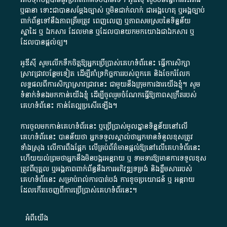
ឬ​ធានា​ ទោះជា​បាន​សម្តែង​ច្បាស់​ ឬ​មិន​ជាក់លាក់​ ជា​អង្គហេតុ​ ឬ​អង្គច្បាប់​
ពាក់ព័ន្ធ​ទៅ​នឹង​ភាព​ត្រឹមត្រូវ​ ពេញលេញ​ ឬ​ភាព​សម​ស្រប​នៃ​ទិន្នន័យ​
ស្នាដៃ​ ឬ​ ឯកសារ​ ដែល​មាន​ ឬ​ដែល​បាន​យក​មក​យោង​ជា​ឯកសារ​ ឬ​
ដែល​បាន​ផ្តល់​ឲ្យ​។
អូឌីស៊ី សូមលើកទឹកចិត្តឱ្យអ្នកប្រើប្រាស់គេហទំព័រនេះ ធ្វើការសិក្សា
ស្រាវជ្រាវបន្ថែមទៀត ដើម្បីគាំទ្រកិច្ចការ​របស់ពួកគេ និងចែករំលែក
លទ្ធផលពីការសិក្សាស្រាវជ្រាវនេះ ជាមួយនឹងក្រុមការងារយើងខ្ញុំ។ សូម
ទំនាក់ទំនងមកកាន់យើងខ្ញុំ
ដើម្បីចូលរួមចំណែកធ្វើឱ្យភាពសុក្រឹតរបស់
គេហទំព័នេះ កាន់តែល្អប្រសើរឡើង។
ការចូលមកកាន់គេហទំព័រនេះ ឬប្រើប្រាស់មូលដ្ឋានទិន្នន័យនៅលើ
គេហទំព័រនេះ បានន័យថា អ្នកទទួលស្គាល់ថាអ្នកមានទំនួលខុសត្រូវ
ទាំងស្រុង លើការពឹងផ្អែក លើគ្រប់ព័ត៌មានផ្តល់ឱ្យនៅលើគេហទំព័រនេះ
ហើយយល់ព្រមថាអ្នកនឹងមិនបង្ករអន្តរាយ ឬ ទាមទារ​ឱ្យមានការទទួលខុស​
ត្រូវពីបុគ្គល ឬអង្គភាពពាក់ព័ន្ធនឹងការអភិវឌ្ឍទម្រង់ និងខ្លឹមសាររបស់
គេហទំព័រនេះ សម្រាប់រាល់ការបាត់បង់ ការខូចប្រយោជន៍ ឬ អន្តរាយ
ដែលកើតចេញពីការប្រើប្រាស់គេហទំព័រនេះ។
អំពី​យើង​