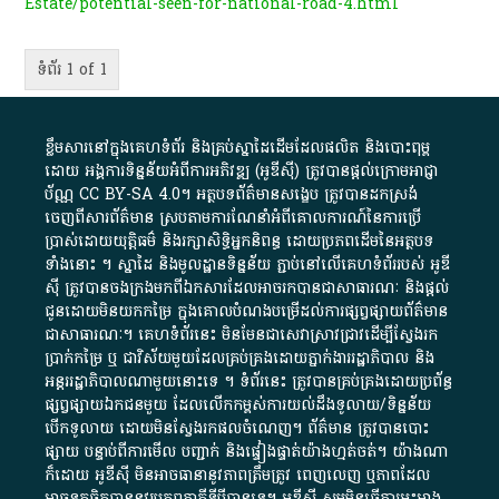
Estate/potential-seen-for-national-road-4.html
ទំព័រ 1 of 1
ខ្លឹមសារ​នៅ​ក្នុង​គេហទំព័រ និង​គ្រប់​ស្នា​ដៃ​ដើម​ដែល​ផលិត​ និង​បោះពុម្ព​
ដោយ​ អង្គការ​ទិន្នន័យ​អំពី​ការអភិវឌ្ឍ​​ (អូ​ឌី​ស៊ី)​ ត្រូវ​បាន​ផ្តល់​ក្រោម​អាជ្ញា
ប័ណ្ណ​
CC BY-SA 4.0
។​ អត្ថបទ​ព័ត៌មាន​សង្ខេប​ ត្រូវ​បាន​ដកស្រង់​
ចេញពី​សារព័ត៌មាន ស្របតាមការ​ណែនាំ​អំពី​គោលការណ៍​នៃ​ការ​ប្រើ
ប្រាស់​ដោយ​យុត្តិធម៌​ និង​រក្សាសិទ្ធិអ្នកនិពន្ធ ដោយ​ប្រភពដើម​នៃ​​អត្ថបទ
ទាំង​នោះ​ ។​ ស្នាដៃ​ និង​មូលដ្ឋាន​ទិន្នន័យ ​ភ្ជាប់​នៅ​លើ​គេហទំព័រ​របស់​ អូ​ឌី​
ស៊ី​ ត្រូវ​បាន​ចងក្រង​មក​ពី​ឯកសារ​ដែល​អាច​រក​បានជា​សាធារណៈ​ និង​ផ្តល់​
ជូន​ដោយ​មិន​យក​កម្រៃ​ ក្នុង​គោលបំណង​បម្រើ​ដល់ការ​ផ្សព្វផ្សាយ​ព័ត៌មាន​
ជា​សាធារណៈ​។​ គេហទំព័រ​នេះ​ មិនមែន​ជា​សេវា​ស្រាវជ្រាវ​ដើម្បី​ស្វែងរក
ប្រាក់​កម្រៃ​ ឬ​ ជា​វិស័យ​មួយ​ដែល​គ្រប់គ្រង​ដោយ​ភ្នាក់ងារ​រដ្ឋាភិបាល​ និង ​
អន្តររដ្ឋាភិបាល​ណាមួយ​នោះ​ទេ ​។​ ទំព័រ​នេះ​ ត្រូវ​បាន​គ្រប់គ្រង​ដោយ​ប្រព័ន្ធ​
ផ្សព្វផ្សាយ​ឯកជន​មួយ​ ដែល​លើកកម្ពស់​ការ​យល់​ដឹង​ទូលាយ​/​ទិន្នន័យ​
បើក​ទូលាយ​ ដោយ​មិនស្វែង​រក​ផល​ចំណេញ​។​ ព័ត៌មាន​ ត្រូវ​បាន​បោះ
ផ្សាយ​ បន្ទាប់​ពី​ការ​មើល​ បញ្ជាក់​ និង​ផ្ទៀងផ្ទាត់​យ៉ាង​ហ្មត់ចត់​។​ យ៉ាងណា​
ក៏​ដោយ​ អូ​ឌី​ស៊ី​ មិន​អាច​ធានា​នូវ​ភាព​ត្រឹមត្រូវ​ ពេញលេញ​ ឬ​ភាព​ដែល​
អាច​ទុកចិត្ត​បាននូវ​ប្រភព​ភាគី​ទី​បី​បាន​ទេ​។​ អូ​ឌី​ស៊ី​ សូម​មិន​ធ្វើការ​អះអាង​