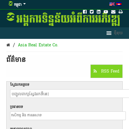
កម្ពុជា
/
Asia Real Estate Co.
ព័ត៌មាន​
RSS Feed
ស្វែងរកអត្ថបទ
ប្រធានបទ
ចន្លោះពេលវេលា