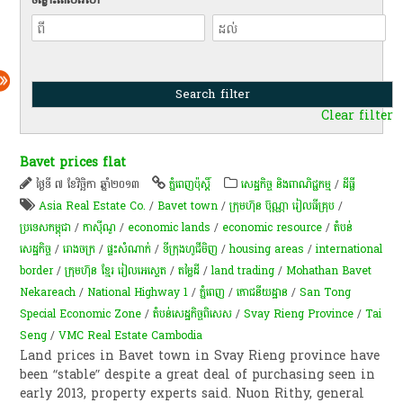
Clear filter
Bavet prices flat
ថ្ងៃទី ៧ ខែវិច្ឆិកា ឆ្នាំ២០១៣
ភ្នំពេញប៉ុស្តិ៍
សេដ្ឋកិច្ច និងពាណិជ្ជកម្ម
/
ដីធ្លី
Asia Real Estate Co.
/
Bavet town
/
ក្រុមហ៊ុន ប៊ុណ្ណា រៀលធីគ្រុប
/
ប្រទេសកម្ពុជា
/
កាស៊ីណូ
/
economic lands
/
economic resource
/
តំបន់
សេដ្ឋកិច្ច
/
រោងចក្រ
/
ផ្ទះសំណាក់
/
ទីក្រុងហូជីមិញ
/
housing areas
/
international
border
/
ក្រុមហ៊ុន ខ្មែរ រៀលអេស្ទេត
/
តម្លៃដី
/
land trading
/
Mohathan Bavet
Nekareach
/
National Highway 1
/
ភ្នំពេញ
/
​ភោជនីយដ្ឋាន
/
San Tong
Special Economic Zone
/
​តំបន់​សេដ្ឋកិច្ច​ពិសេស​
/
Svay Rieng Province
/
Tai
Seng
/
VMC Real Estate Cambodia
Land prices in Bavet town in Svay Rieng province have
been “stable” despite a great deal of purchasing seen in
early 2013, property experts said. Nuon Rithy, general