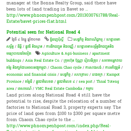
manager at the Bonna Realty Group, said there have
been lots of land trading in Bavet so
...
http://www.phnompenhpost.com/2013030761788/Real-
Estate/bavet-prices-flat.html
Potential seen for National Road 4
ថ្ងៃទី ៤ ខែធ្នូ ឆ្នាំ២០១៣
ភ្នំពេញប៉ុស្តិ៍
សេដ្ឋកិច្ច និងពាណិជ្ជកម្ម
/
ហេដ្ឋារចនា
សម្ព័ន្ធ
/
ដីធ្លី
/
ផ្លូវដី និងស្ពាន
/
ការដឹកជញ្ជូន និងបញ្ញើ
/
ហេដ្ឋារចនាសម្ព័ន្ធដឹកជញ្ជូននិង
មធ្យោបាយដទៃទៀត
Agriculture & Agri-business
/
apartment
buildings
/
Asia Real Estate Co.
/
ក្រុមហ៊ុន ប៊ុណ្ណា រៀលធីគ្រុប
/
សមាគម​អ្នក​វាយ
តម្លៃ និង​ភា្នក់ងារ​អចលន​វត្ថុ​កម្ពុជា
/
Chaom Chao cycle
/
ការសាងសង់
/
ការអភិវឌ្ឍន៍
/
economic and financial crisis
/
សេដ្ឋកិច្ច
/
សហគ្រាស
/
រោងចក្រ
/
Kampot
Province
/
តម្លៃដី
/
ផ្លូវជាតិលេខ៣
/
ផ្លូវជាតិលេខ ៤
/
sea port
/
Thnal Toteng
area
/
ទេសចរណ៍
/
VMC Real Estate Cambodia
/
ក​ម្មករ​
Land prices along National Road 4 still have the
potential to rise, despite the relocation of a number of
factories to National Road 3, property experts say. The
price of land goes from $100 to $300 per square metre
from Chaom Chao cycle to the
...
http://www.phnompenhpost.com/index.php/Real-