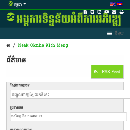
កម្ពុជា
/
Neak Oknha Kith Meng
ព័ត៌មាន​
RSS Feed
ស្វែងរកអត្ថបទ
ប្រធានបទ
ចន្លោះពេលវេលា