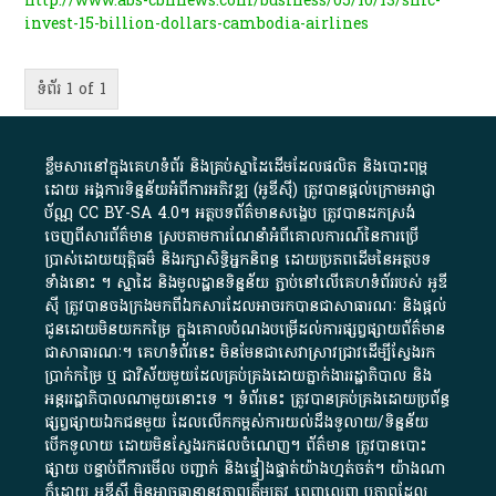
http://www.abs-cbnnews.com/business/05/10/13/smc-
invest-15-billion-dollars-cambodia-airlines
ទំព័រ 1 of 1
ខ្លឹមសារ​នៅ​ក្នុង​គេហទំព័រ និង​គ្រប់​ស្នា​ដៃ​ដើម​ដែល​ផលិត​ និង​បោះពុម្ព​
ដោយ​ អង្គការ​ទិន្នន័យ​អំពី​ការអភិវឌ្ឍ​​ (អូ​ឌី​ស៊ី)​ ត្រូវ​បាន​ផ្តល់​ក្រោម​អាជ្ញា
ប័ណ្ណ​
CC BY-SA 4.0
។​ អត្ថបទ​ព័ត៌មាន​សង្ខេប​ ត្រូវ​បាន​ដកស្រង់​
ចេញពី​សារព័ត៌មាន ស្របតាមការ​ណែនាំ​អំពី​គោលការណ៍​នៃ​ការ​ប្រើ
ប្រាស់​ដោយ​យុត្តិធម៌​ និង​រក្សាសិទ្ធិអ្នកនិពន្ធ ដោយ​ប្រភពដើម​នៃ​​អត្ថបទ
ទាំង​នោះ​ ។​ ស្នាដៃ​ និង​មូលដ្ឋាន​ទិន្នន័យ ​ភ្ជាប់​នៅ​លើ​គេហទំព័រ​របស់​ អូ​ឌី​
ស៊ី​ ត្រូវ​បាន​ចងក្រង​មក​ពី​ឯកសារ​ដែល​អាច​រក​បានជា​សាធារណៈ​ និង​ផ្តល់​
ជូន​ដោយ​មិន​យក​កម្រៃ​ ក្នុង​គោលបំណង​បម្រើ​ដល់ការ​ផ្សព្វផ្សាយ​ព័ត៌មាន​
ជា​សាធារណៈ​។​ គេហទំព័រ​នេះ​ មិនមែន​ជា​សេវា​ស្រាវជ្រាវ​ដើម្បី​ស្វែងរក
ប្រាក់​កម្រៃ​ ឬ​ ជា​វិស័យ​មួយ​ដែល​គ្រប់គ្រង​ដោយ​ភ្នាក់ងារ​រដ្ឋាភិបាល​ និង ​
អន្តររដ្ឋាភិបាល​ណាមួយ​នោះ​ទេ ​។​ ទំព័រ​នេះ​ ត្រូវ​បាន​គ្រប់គ្រង​ដោយ​ប្រព័ន្ធ​
ផ្សព្វផ្សាយ​ឯកជន​មួយ​ ដែល​លើកកម្ពស់​ការ​យល់​ដឹង​ទូលាយ​/​ទិន្នន័យ​
បើក​ទូលាយ​ ដោយ​មិនស្វែង​រក​ផល​ចំណេញ​។​ ព័ត៌មាន​ ត្រូវ​បាន​បោះ
ផ្សាយ​ បន្ទាប់​ពី​ការ​មើល​ បញ្ជាក់​ និង​ផ្ទៀងផ្ទាត់​យ៉ាង​ហ្មត់ចត់​។​ យ៉ាងណា​
ក៏​ដោយ​ អូ​ឌី​ស៊ី​ មិន​អាច​ធានា​នូវ​ភាព​ត្រឹមត្រូវ​ ពេញលេញ​ ឬ​ភាព​ដែល​