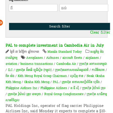
Clear filter
PAL to complete investment in Cambodia Air in July
ថ្ងៃទី ៧ ខែវិច្ឆិកា ឆ្នាំ២០១៣
Manila Standard Today
សេដ្ឋកិច្ច និង
ពាណិជ្ជកម្ម
Aeroplanes
/
Airbuses
/
aircraft fleets
/
airplanes
/
aviation
/
business transactions
/
Cambodia Air
/
ក្រុមហ៊ុន អាកាសចរកម្ពុជា
/
ILC
/
ក្រុមហ៊ុន អ៊ីនធើ ឡូជីស្ទីច (កម្ពុជា)
/
ក្រុមហ៊ុនអាកាសចរណ៍អន្តរជាតិ
/
ការវិនិយោគ
/
គិត ម៉េង
/
Kith Meng Royal Group Chairman
/
លូស៊ីអូ តាន
/
Neak Oknha
Kith Meng
/
Oknha Kith Meng
/
PAL
/
ក្រុមហ៊ុន អាកាសចរហ្វីលីពីន ហូឌីង
/
Philippine Airlines Inc
/
Phillippine Airlines
/
អ ជី ស៊ី
/
ក្រុមហ៊ុន រ៉ូយ៉ាល់ គ្រុប
/
ក្រុមហ៊ុន រ៉ូយ៉ាល់ គ្រុប ខេមបូឌា
/
Royal Group Conglomerate
/
ក្រុមហ៊ុន សាជីវកម្ម
សានមីហ្គែល
PAL Holdings Inc., operator of flag carrier Philippine
Airlines Inc., said Monday it expects to complete a $10-