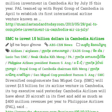
million investment in Cambodia Air by July 15 this
year. PAL teamed up with Royal Group of Cambodia in
April to establish its first international airline
venture known as
...
http://manilastandardtoday.com/2013/05/28/pal-to-
complete-investment-in-cambodia-air-in-july/
SMC to invest 1.5 billion dollars in Cambodia Airlines
ថ្ងៃទី ២៣ ខែតុលា ឆ្នាំ២០១៣
ABS-CBN News
សេដ្ឋកិច្ច និងពាណិជ្ជកម្ម
Airlines
/
airplanes
/
ក្រុមហ៊ុន អាកាសចរកម្ពុជា
/
EADS Group
/
គិត ម៉េង
/
Lucio Tan SMC
/
Neak Oknha Kith Meng
/
PA
/
ក្រុមហ៊ុន អាកាសចរហ្វីលីពីន
/
Philippine Airlines president Ramon S. Ang
/
អ ជី ស៊ី
/
ក្រុមហ៊ុន រ៉ូយ៉ាល់
ក្រុបកម្ពុជា
/
Royal Group of Cambodia chairman Kith Meng
/
ក្រុមហ៊ុន
សាជីវកម្ម សានមីហ្គែល
/
San Miguel Corp president Ramon S. Ang
/
SMC
Diversified conglomerate San Miguel Corp. (SMC) will
invest $1.5 billion for its airline venture in Cambodia,
its top executive said yesterday. Cambodia Airlines will
have about 20 aircraft in its fleet and add as much as
$400 million revenues per year to Philippine Airlines
(PAL), said
...