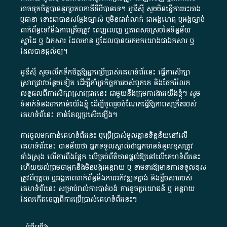
អាច​ទុកចិត្ត​បាននូវ​ប្រភព​ភាគី​ទី​បី​បាន​ទេ​។​ អូ​ឌី​ស៊ី​ សូម​មិន​ធ្វើការ​អះអាង​
ឬ​ធានា​ ទោះជា​បាន​សម្តែង​ច្បាស់​ ឬ​មិន​ជាក់លាក់​ ជា​អង្គហេតុ​ ឬ​អង្គច្បាប់​
ពាក់ព័ន្ធ​ទៅ​នឹង​ភាព​ត្រឹមត្រូវ​ ពេញលេញ​ ឬ​ភាព​សម​ស្រប​នៃ​ទិន្នន័យ​
ស្នាដៃ​ ឬ​ ឯកសារ​ ដែល​មាន​ ឬ​ដែល​បាន​យក​មក​យោង​ជា​ឯកសារ​ ឬ​
ដែល​បាន​ផ្តល់​ឲ្យ​។
អូឌីស៊ី សូមលើកទឹកចិត្តឱ្យអ្នកប្រើប្រាស់គេហទំព័រនេះ ធ្វើការសិក្សា
ស្រាវជ្រាវបន្ថែមទៀត ដើម្បីគាំទ្រកិច្ចការ​របស់ពួកគេ និងចែករំលែក
លទ្ធផលពីការសិក្សាស្រាវជ្រាវនេះ ជាមួយនឹងក្រុមការងារយើងខ្ញុំ។ សូម
ទំនាក់ទំនងមកកាន់យើងខ្ញុំ
ដើម្បីចូលរួមចំណែកធ្វើឱ្យភាពសុក្រឹតរបស់
គេហទំព័នេះ កាន់តែល្អប្រសើរឡើង។
ការចូលមកកាន់គេហទំព័រនេះ ឬប្រើប្រាស់មូលដ្ឋានទិន្នន័យនៅលើ
គេហទំព័រនេះ បានន័យថា អ្នកទទួលស្គាល់ថាអ្នកមានទំនួលខុសត្រូវ
ទាំងស្រុង លើការពឹងផ្អែក លើគ្រប់ព័ត៌មានផ្តល់ឱ្យនៅលើគេហទំព័រនេះ
ហើយយល់ព្រមថាអ្នកនឹងមិនបង្ករអន្តរាយ ឬ ទាមទារ​ឱ្យមានការទទួលខុស​
ត្រូវពីបុគ្គល ឬអង្គភាពពាក់ព័ន្ធនឹងការអភិវឌ្ឍទម្រង់ និងខ្លឹមសាររបស់
គេហទំព័រនេះ សម្រាប់រាល់ការបាត់បង់ ការខូចប្រយោជន៍ ឬ អន្តរាយ
ដែលកើតចេញពីការប្រើប្រាស់គេហទំព័រនេះ។