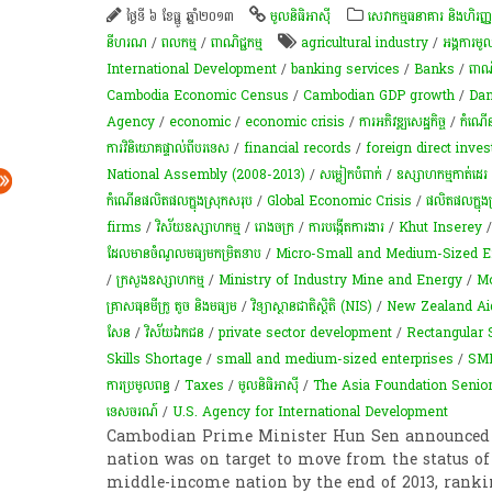
ថ្ងៃទី ៦ ខែធ្នូ ឆ្នាំ២០១៣
មូល​និ​ធិ​អាស៊ី​
សេវាកម្មធនាគារ និងហិរញ្ញវត
នីហរណ
/
ពល​កម្ម
/
ពាណិជ្ជកម្ម
agricultural industry
/
អង្គការ​មូល
International Development
/
banking services
/
Banks
/
ពាណិ
Cambodia Economic Census
/
Cambodian GDP growth
/
Dan
Agency
/
economic
/
economic crisis
/
ការ​អភិវឌ្ឍ​សេដ្ឋកិច្ច
/
កំណើន​
ការវិនិយោគផ្ទាល់ពីបរទេស
/
financial records
/
foreign direct inve
National Assembly (2008-2013)
/
សម្លៀកបំពាក់
/
ឧស្សាហកម្មកាត់ដេរ
កំណើនផលិតផលក្នុងស្រុកសរុប
/
Global Economic Crisis
/
ផលិតផលក្នុង
firms
/
វិស័យឧស្សាហកម្ម
/
​រោងចក្រ
/
ការបង្កើតការងារ
/
Khut Inserey
ដែលមានចំណូលមធ្យមកម្រិតទាប
/
Micro-Small and Medium-Sized E
/
ក្រសួងឧស្សាហកម្ម
/
Ministry of Industry Mine and Energy
/
Mo
គ្រាស​ធុន​មីក្រូ​ តូច​ និង​មធ្យម​
/
វិទ្យាស្ថានជាតិស្ថិតិ (NIS)
/
New Zealand A
សែន
/
វិស័យ​ឯកជន​
/
private sector development
/
Rectangular 
Skills Shortage
/
small and medium-sized enterprises
/
SM
ការប្រមូល​ពន្ធ​
/
Taxes
/
មូល​និ​ធិ​អាស៊ី​
/
The Asia Foundation Senior
ទេសចរណ៍
/
U.S. Agency for International Development
Cambodian Prime Minister Hun Sen announced i
nation was on target to move from the status of
middle-income nation by the end of 2013, rankin