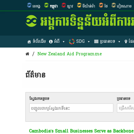
មេគង្គ
កម្ពុជា
ឡាវ
មីយ៉ាន់ម៉ា
ថៃ
វៀតណាម
ទំព័រដើម
អំពី
SDG
ប្រធានបទ
ផែ
/
New Zealand Aid Programme
ព័ត៌មាន​
ស្វែងរកអត្ថបទ
ប្រធានបទ
Cambodia’s Small Businesses Serve as Backbone