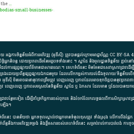
 the
...
mbodias-small-businesses-
្គការ​ទិន្នន័យ​អំពី​ការអភិវឌ្ឍ​​ (អូ​ឌី​ស៊ី)​ ត្រូវ​បាន​ផ្តល់​ក្រោម​អាជ្ញាប័ណ្ណ​
CC BY-SA 4
ធិអ្នកនិពន្ធ ដោយ​ប្រភពដើម​នៃ​​អត្ថបទទាំង​នោះ​ ។​ ស្នាដៃ​ និង​មូលដ្ឋាន​ទិន្នន័យ ​ភ្ជាប់​នៅ​
ការ​ផ្សព្វផ្សាយ​ព័ត៌មាន​ជា​សាធារណៈ​។​ គេហទំព័រ​នេះ​ មិនមែន​ជា​សេវា​ស្រាវជ្រាវ​ដើម្បី​ស្វ
​គ្រប់គ្រង​ដោយ​ប្រព័ន្ធ​ផ្សព្វផ្សាយ​ឯកជន​មួយ​ ដែល​លើកកម្ពស់​ការ​យល់​ដឹង​ទូលាយ​/​ទិន្នន
 អូ​ឌី​ស៊ី​ មិន​អាច​ធានា​នូវ​ភាព​ត្រឹមត្រូវ​ ពេញលេញ​ ឬ​ភាព​ដែល​អាច​ទុកចិត្ត​បាននូវ​ប្រភព​ភាគី​
ព​ត្រឹមត្រូវ​ ពេញលេញ​ ឬ​ភាព​សម​ស្រប​នៃ​ទិន្នន័យ​ ស្នាដៃ​ ឬ​ ឯកសារ​ ដែល​មាន​ ឬ​ដែល​បាន​យ
រាវជ្រាវបន្ថែមទៀត ដើម្បីគាំទ្រកិច្ចការ​របស់ពួកគេ និងចែករំលែកលទ្ធផលពីការសិក្សាស្រាវ
សើរឡើង។
ព័រនេះ បានន័យថា អ្នកទទួលស្គាល់ថាអ្នកមានទំនួលខុសត្រូវ ទាំងស្រុង លើការពឹងផ្អែ
ពពាក់ព័ន្ធនឹងការអភិវឌ្ឍទម្រង់ និងខ្លឹមសាររបស់គេហទំព័រនេះ សម្រាប់រាល់ការបាត់បង់ 