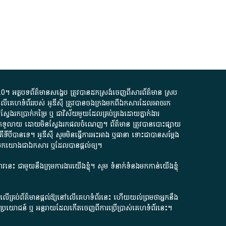
.0
។​ អត្ថបទ​ព័ត៌មាន​សង្ខេប​ ត្រូវ​បាន​ដកស្រង់​ចេញពី​សារព័ត៌មាន ស្រប
លើ​គេហទំព័រ​របស់​ អូ​ឌី​ស៊ី​ ត្រូវ​បាន​ចងក្រង​មក​ពី​ឯកសារ​ដែល​អាច​រក​
ែងរកប្រាក់​កម្រៃ​ ឬ​ ជា​វិស័យ​មួយ​ដែល​គ្រប់គ្រង​ដោយ​ភ្នាក់ងារ​
័យ​បើក​ទូលាយ​ ដោយ​មិនស្វែង​រក​ផល​ចំណេញ​។​ ព័ត៌មាន​ ត្រូវ​បាន​បោះផ្សាយ​
ទី​បី​បាន​ទេ​។​ អូ​ឌី​ស៊ី​ សូម​មិន​ធ្វើការ​អះអាង​ ឬ​ធានា​ ទោះជា​បាន​សម្តែង​
ក​មក​យោង​ជា​ឯកសារ​ ឬ​ដែល​បាន​ផ្តល់​ឲ្យ​។
ជ្រាវនេះ ជាមួយនឹងក្រុមការងារយើងខ្ញុំ។ សូម
ទំនាក់ទំនងមកកាន់យើងខ្ញុំ
ក លើគ្រប់ព័ត៌មានផ្តល់ឱ្យនៅលើគេហទំព័រនេះ ហើយយល់ព្រមថាអ្នកនឹង
ការខូចប្រយោជន៍ ឬ អន្តរាយដែលកើតចេញពីការប្រើប្រាស់គេហទំព័រនេះ។