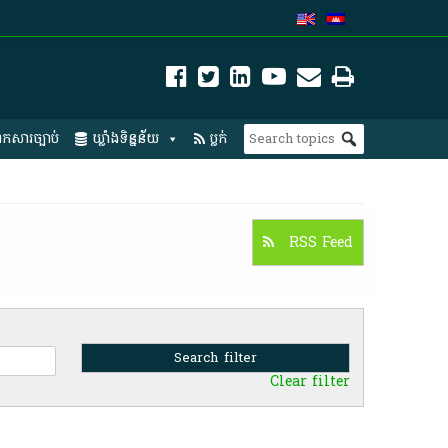
កសារច្បាប់
ឃ្លាំងទិន្នន័យ
ប្លក់
RSS Feed
Clear filter