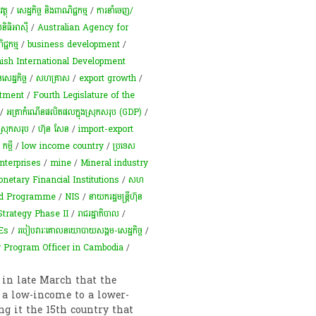
្ថុ
/
សេដ្ឋកិច្ច និងពាណិជ្ជកម្ម
/
ការនាំចេញ/
និធិ​អាស៊ី
/
Australian Agency for
ជ្ជកម្ម
/
business development
/
ish International Development
សេដ្ឋកិច្ច
/
សហគ្រាស
/
export growth
/
stment
/
Fourth Legislature of the
/
អត្រា​កំណើន​ផលិតផល​ក្នុង​ស្រុក​សរុប​ (GDP)​
/
ស្រុកសរុប
/
ហ៊ុន សែន
/
import-export
/
កម្ចី​
/
low income country
/
ប្រទេស
nterprises
/
mine
/
Mineral industry
netary Financial Institutions
/
សហ
id Programme
/
NIS
/
នាយករដ្ឋមន្ត្រីហ៊ុន
Strategy Phase II
/
​រាជរដ្ឋាភិបាល
/
Es
/
របៀប​វារៈ​គោល​នយោបាយ​សង្គម​-​សេដ្ឋកិច្ច
/
 Program Officer in Cambodia
/
n late March that the
 a low-income to a lower-
g it the 15th country that