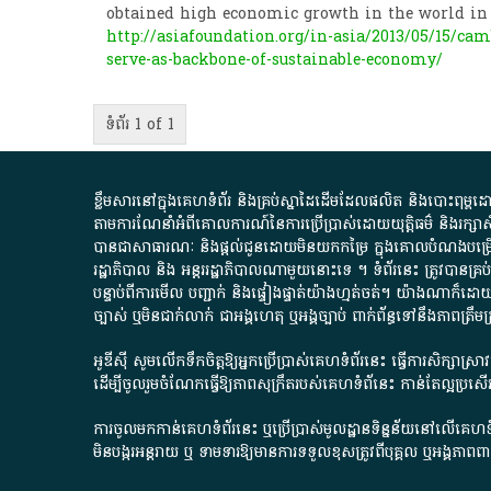
obtained high economic growth in the world in
http://asiafoundation.org/in-asia/2013/05/15/ca
serve-as-backbone-of-sustainable-economy/
ទំព័រ 1 of 1
ខ្លឹមសារ​នៅ​ក្នុង​គេហទំព័រ និង​គ្រប់​ស្នា​ដៃ​ដើម​ដែល​ផលិត​ និង​បោះពុម្ព​ដោយ​ អង
តាមការ​ណែនាំ​អំពី​គោលការណ៍​នៃ​ការ​ប្រើប្រាស់​ដោយ​យុត្តិធម៌​ និង​រក្សាសិទ្
បានជា​សាធារណៈ​ និង​ផ្តល់​ជូន​ដោយ​មិន​យក​កម្រៃ​ ក្នុង​គោលបំណង​បម្រើ​ដល់
រដ្ឋាភិបាល​ និង ​អន្តររដ្ឋាភិបាល​ណាមួយ​នោះ​ទេ ​។​ ទំព័រ​នេះ​ ត្រូវ​បាន
បន្ទាប់​ពី​ការ​មើល​ បញ្ជាក់​ និង​ផ្ទៀងផ្ទាត់​យ៉ាង​ហ្មត់ចត់​។​ យ៉ាងណា​ក៏​ដោយ​
ច្បាស់​ ឬ​មិន​ជាក់លាក់​ ជា​អង្គហេតុ​ ឬ​អង្គច្បាប់​ ពាក់ព័ន្ធ​ទៅ​នឹង​ភា
អូឌីស៊ី សូមលើកទឹកចិត្តឱ្យអ្នកប្រើប្រាស់គេហទំព័រនេះ ធ្វើការសិក្សាស្
ដើម្បីចូលរួមចំណែកធ្វើឱ្យភាពសុក្រឹតរបស់គេហទំព័នេះ កាន់តែល្អប្រ
ការចូលមកកាន់គេហទំព័រនេះ ឬប្រើប្រាស់មូលដ្ឋានទិន្នន័យនៅលើគេហទំ
មិនបង្ករអន្តរាយ ឬ ទាមទារ​ឱ្យមានការទទួលខុស​ត្រូវពីបុគ្គល ឬអង្គភា