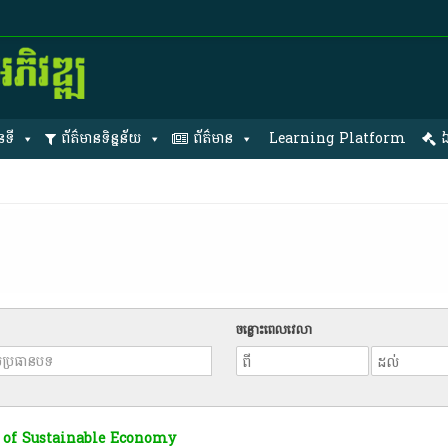
នទី
ព័ត៌មានទិន្នន័យ
ព័ត៌មាន
Learning Platform
ឯ
ចន្លោះពេលវេលា
 of Sustainable Economy