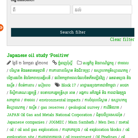
Clear filter
Japanese oil study ‘Positive’
ថ្ងៃទី ២ ខែកក្កដា ឆ្នាំ២០១៥
ភ្នំពេញប៉ុស្តិ៍
សេដ្ឋកិច្ច និងពាណិជ្ជកម្ម
/
ថាមពល
/
បរិស្ថាន និងធនធានធម្មជាតិ
/
ការការពារបរិស្ថាន និងជីវៈចម្រុះ
/
ឧស្សាហកម្មនិស្សារណកម្ម
/
បរិក្ខារផលិត និងចែកចាយអគ្គីសនី
/
ផលិតកម្មថាមពលដែលមិនកើតឡើងវិញ
/
ធនធានប្រេង និង
ឧស្ម័ន
/
តំបន់​ការពារ
/
សៀមរាប
Block 17
/
អាជ្ញាធរប្រេងកាតជាតិកម្ពុជា
/
អបជក
/
ទីស្តីការគណៈរដ្ឋមន្រ្តី
/
​ឧបនាយក​រដ្ឋ​មន្រ្តីសុខ អាន
/
អង្គការ អភិវឌ្ឃន៍ និង ភាពជាដៃគូក្នុង
សកម្មភាព
/
ថាមពល
/
environmental impacts
/
ការ​បំពុលបរិស្ថាន
/
ឧស្សាហកម្ម
និស្សារណកម្ម
/
ឧស្ម័ន
/
gas reserves
/
geological survey
/
ការវិនិយោគ
/
JAPAN Oil Gas and Metals National Corporation
/
ជំនួយពីប្រទេសជប៉ុន
/
Japanese companies
/
JOGMEC
/
Mam Sambath
/
Men Den
/
metal
/
oil
/
oil and gas exploration
/
ការ​រុករក​ប្រេង
/
oil exploration blocks
/
oil
exploration site
/
ការទាញយកប្រេង
/
oil investment
/
Oil Pipelines
/
oil