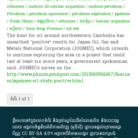
refineries
/
onshore 2D seismic acquisition
/
onshore petroleum
/
Petroleum
/
petroleum agreement
/
petroleum exploration
/
pipelines
/
Preah Vihear
/
ខេត្តព្រះវិហារ
/
refineries
/
វាលស្រែ
/
Seismic acquisition
/
សៀមរាប
/
Siem Reap Province
/
សុខ អាន
The hunt for oil around northwestern Cambodia has
unearthed “positive” results for Japan Oil, Gas and
Metals National Corporation (JOGMEC), which intends
to continue exploring the area in a project that could
last at least six more years, a government spokesman
said. JOGMEC’s survey on the
...
http://www.phnompenhpost.com/2013060566067/Busine
ss/japanese-oil-study-positive.html
ទំព័រ 1 of 1
ខ្លឹមសារ​នៅ​ក្នុង​គេហទំព័រ និង​គ្រប់​ស្នា​ដៃ​ដើម​ដែល​ផលិត​ និង​បោះពុម្ព​
ដោយ​ អង្គការ​ទិន្នន័យ​អំពី​ការអភិវឌ្ឍ​​ (អូ​ឌី​ស៊ី)​ ត្រូវ​បាន​ផ្តល់​ក្រោម​អាជ្ញា
ប័ណ្ណ​
CC BY-SA 4.0
។​ អត្ថបទ​ព័ត៌មាន​សង្ខេប​ ត្រូវ​បាន​ដកស្រង់​