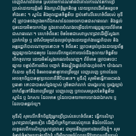
ចេញពី​សារព័ត៌មាន ស្របតាមការ​ណែនាំ​អំពី​គោលការណ៍​នៃ​ការ​ប្រើ
ប្រាស់​ដោយ​យុត្តិធម៌​ និង​រក្សាសិទ្ធិអ្នកនិពន្ធ ដោយ​ប្រភពដើម​នៃ​​អត្ថបទ
ទាំង​នោះ​ ។​ ស្នាដៃ​ និង​មូលដ្ឋាន​ទិន្នន័យ ​ភ្ជាប់​នៅ​លើ​គេហទំព័រ​របស់​ អូ​ឌី​
ស៊ី​ ត្រូវ​បាន​ចងក្រង​មក​ពី​ឯកសារ​ដែល​អាច​រក​បានជា​សាធារណៈ​ និង​ផ្តល់​
ជូន​ដោយ​មិន​យក​កម្រៃ​ ក្នុង​គោលបំណង​បម្រើ​ដល់ការ​ផ្សព្វផ្សាយ​ព័ត៌មាន​
ជា​សាធារណៈ​។​ គេហទំព័រ​នេះ​ មិនមែន​ជា​សេវា​ស្រាវជ្រាវ​ដើម្បី​ស្វែងរក
ប្រាក់​កម្រៃ​ ឬ​ ជា​វិស័យ​មួយ​ដែល​គ្រប់គ្រង​ដោយ​ភ្នាក់ងារ​រដ្ឋាភិបាល​ និង ​
អន្តររដ្ឋាភិបាល​ណាមួយ​នោះ​ទេ ​។​ ទំព័រ​នេះ​ ត្រូវ​បាន​គ្រប់គ្រង​ដោយ​ប្រព័ន្ធ​
ផ្សព្វផ្សាយ​ឯកជន​មួយ​ ដែល​លើកកម្ពស់​ការ​យល់​ដឹង​ទូលាយ​/​ទិន្នន័យ​
បើក​ទូលាយ​ ដោយ​មិនស្វែង​រក​ផល​ចំណេញ​។​ ព័ត៌មាន​ ត្រូវ​បាន​បោះ
ផ្សាយ​ បន្ទាប់​ពី​ការ​មើល​ បញ្ជាក់​ និង​ផ្ទៀងផ្ទាត់​យ៉ាង​ហ្មត់ចត់​។​ យ៉ាងណា​
ក៏​ដោយ​ អូ​ឌី​ស៊ី​ មិន​អាច​ធានា​នូវ​ភាព​ត្រឹមត្រូវ​ ពេញលេញ​ ឬ​ភាព​ដែល​
អាច​ទុកចិត្ត​បាននូវ​ប្រភព​ភាគី​ទី​បី​បាន​ទេ​។​ អូ​ឌី​ស៊ី​ សូម​មិន​ធ្វើការ​អះអាង​
ឬ​ធានា​ ទោះជា​បាន​សម្តែង​ច្បាស់​ ឬ​មិន​ជាក់លាក់​ ជា​អង្គហេតុ​ ឬ​អង្គច្បាប់​
ពាក់ព័ន្ធ​ទៅ​នឹង​ភាព​ត្រឹមត្រូវ​ ពេញលេញ​ ឬ​ភាព​សម​ស្រប​នៃ​ទិន្នន័យ​
ស្នាដៃ​ ឬ​ ឯកសារ​ ដែល​មាន​ ឬ​ដែល​បាន​យក​មក​យោង​ជា​ឯកសារ​ ឬ​
ដែល​បាន​ផ្តល់​ឲ្យ​។
អូឌីស៊ី សូមលើកទឹកចិត្តឱ្យអ្នកប្រើប្រាស់គេហទំព័រនេះ ធ្វើការសិក្សា
ស្រាវជ្រាវបន្ថែមទៀត ដើម្បីគាំទ្រកិច្ចការ​របស់ពួកគេ និងចែករំលែក
លទ្ធផលពីការសិក្សាស្រាវជ្រាវនេះ ជាមួយនឹងក្រុមការងារយើងខ្ញុំ។ សូម
ទំនាក់ទំនងមកកាន់យើងខ្ញុំ
ដើម្បីចូលរួមចំណែកធ្វើឱ្យភាពសុក្រឹតរបស់