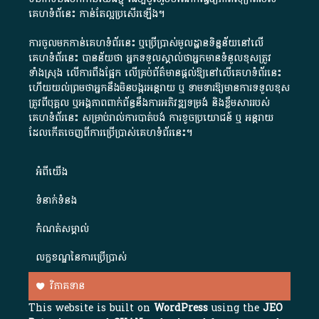
គេហទំព័នេះ កាន់តែល្អប្រសើរឡើង។
ការចូលមកកាន់គេហទំព័រនេះ ឬប្រើប្រាស់មូលដ្ឋានទិន្នន័យនៅលើ
គេហទំព័រនេះ បានន័យថា អ្នកទទួលស្គាល់ថាអ្នកមានទំនួលខុសត្រូវ
ទាំងស្រុង លើការពឹងផ្អែក លើគ្រប់ព័ត៌មានផ្តល់ឱ្យនៅលើគេហទំព័រនេះ
ហើយយល់ព្រមថាអ្នកនឹងមិនបង្ករអន្តរាយ ឬ ទាមទារ​ឱ្យមានការទទួលខុស​
ត្រូវពីបុគ្គល ឬអង្គភាពពាក់ព័ន្ធនឹងការអភិវឌ្ឍទម្រង់ និងខ្លឹមសាររបស់
គេហទំព័រនេះ សម្រាប់រាល់ការបាត់បង់ ការខូចប្រយោជន៍ ឬ អន្តរាយ
ដែលកើតចេញពីការប្រើប្រាស់គេហទំព័រនេះ។
អំពី​យើង​
ទំនាក់ទំនង
កំណត់សម្គាល់
លក្ខខណ្ឌនៃការប្រើប្រាស់
វិភាគទាន
This website is built on
WordPress
using the
JEO