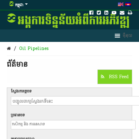
កម្ពុជា
/
Oil Pipelines
ព័ត៌មាន​
RSS Feed
ស្វែងរកអត្ថបទ
ប្រធានបទ
ចន្លោះពេលវេលា