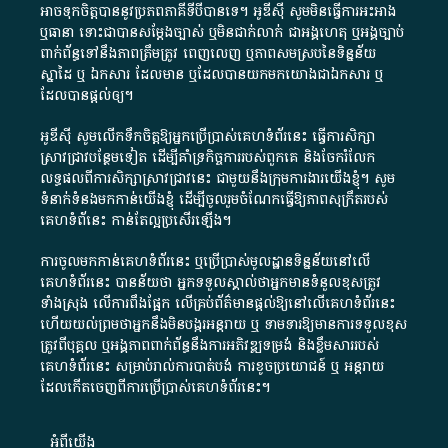
អាច​ទុកចិត្ត​បាននូវ​ប្រភព​ភាគី​ទី​បី​បាន​ទេ​។​ អូ​ឌី​ស៊ី​ សូម​មិន​ធ្វើការ​អះអាង​
ឬ​ធានា​ ទោះជា​បាន​សម្តែង​ច្បាស់​ ឬ​មិន​ជាក់លាក់​ ជា​អង្គហេតុ​ ឬ​អង្គច្បាប់​
ពាក់ព័ន្ធ​ទៅ​នឹង​ភាព​ត្រឹមត្រូវ​ ពេញលេញ​ ឬ​ភាព​សម​ស្រប​នៃ​ទិន្នន័យ​
ស្នាដៃ​ ឬ​ ឯកសារ​ ដែល​មាន​ ឬ​ដែល​បាន​យក​មក​យោង​ជា​ឯកសារ​ ឬ​
ដែល​បាន​ផ្តល់​ឲ្យ​។
អូឌីស៊ី សូមលើកទឹកចិត្តឱ្យអ្នកប្រើប្រាស់គេហទំព័រនេះ ធ្វើការសិក្សា
ស្រាវជ្រាវបន្ថែមទៀត ដើម្បីគាំទ្រកិច្ចការ​របស់ពួកគេ និងចែករំលែក
លទ្ធផលពីការសិក្សាស្រាវជ្រាវនេះ ជាមួយនឹងក្រុមការងារយើងខ្ញុំ។ សូម
ទំនាក់ទំនងមកកាន់យើងខ្ញុំ
ដើម្បីចូលរួមចំណែកធ្វើឱ្យភាពសុក្រឹតរបស់
គេហទំព័នេះ កាន់តែល្អប្រសើរឡើង។
ការចូលមកកាន់គេហទំព័រនេះ ឬប្រើប្រាស់មូលដ្ឋានទិន្នន័យនៅលើ
គេហទំព័រនេះ បានន័យថា អ្នកទទួលស្គាល់ថាអ្នកមានទំនួលខុសត្រូវ
ទាំងស្រុង លើការពឹងផ្អែក លើគ្រប់ព័ត៌មានផ្តល់ឱ្យនៅលើគេហទំព័រនេះ
ហើយយល់ព្រមថាអ្នកនឹងមិនបង្ករអន្តរាយ ឬ ទាមទារ​ឱ្យមានការទទួលខុស​
ត្រូវពីបុគ្គល ឬអង្គភាពពាក់ព័ន្ធនឹងការអភិវឌ្ឍទម្រង់ និងខ្លឹមសាររបស់
គេហទំព័រនេះ សម្រាប់រាល់ការបាត់បង់ ការខូចប្រយោជន៍ ឬ អន្តរាយ
ដែលកើតចេញពីការប្រើប្រាស់គេហទំព័រនេះ។
អំពី​យើង​