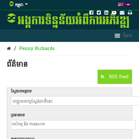
កម្ពុជា
/
Penny Richards
ព័ត៌មាន​
RSS Feed
ស្វែងរកអត្ថបទ
ប្រធានបទ
ចន្លោះពេលវេលា