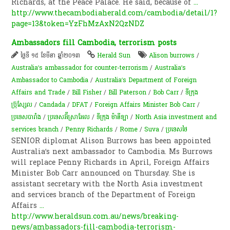
Richards, at the Peace Palace. He said, because of
...
http://www.thecambodiaherald.com/cambodia/detail/1?
page=13&token=YzFhMzAxN2QzNDZ
Ambassadors fill Cambodia, terrorism posts
ថ្ងៃទី ១៥ ខែមីនា ឆ្នាំ២០១៣
Herald Sun
Alison burrows
/
Australia’s ambassador for counter-terrorism
/
Australia’s
Ambassador to Cambodia
/
Australia’s Department of Foreign
Affairs and Trade
/
Bill Fisher
/
Bill Paterson
/
Bob Carr
/
ទីក្រុង​
ប៊្រុស្សែល
/
Candada
/
DFAT
/
Foreign Affairs Minister Bob Carr
/
ប្រទេសបារាំង
/
ប្រ​ទេស​អ៊ីស្រាអែល
/
ទីក្រុង ម៉ានីឡា
/
North Asia investment and
services branch
/
Penny Richards
/
Rome
/
Suva
/
ប្រទេសថៃ
SENIOR diplomat Alison Burrows has been appointed
Australia’s next ambassador to Cambodia. Ms Burrows
will replace Penny Richards in April, Foreign Affairs
Minister Bob Carr announced on Thursday. She is
assistant secretary with the North Asia investment
and services branch of the Department of Foreign
Affairs
...
http://www.heraldsun.com.au/news/breaking-
news/ambassadors-fill-cambodia-terrorism-