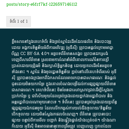
posts/story-e6frf7kf-1226597146112
ទំព័រ 1 of 1
ខ្លឹមសារ​នៅ​ក្នុង​គេហទំព័រ និង​គ្រប់​ស្នា​ដៃ​ដើម​ដែល​ផលិត​ និង​បោះពុម្ព​
ដោយ​ អង្គការ​ទិន្នន័យ​អំពី​ការអភិវឌ្ឍ​​ (អូ​ឌី​ស៊ី)​ ត្រូវ​បាន​ផ្តល់​ក្រោម​អាជ្ញា
ប័ណ្ណ​
CC BY-SA 4.0
។​ អត្ថបទ​ព័ត៌មាន​សង្ខេប​ ត្រូវ​បាន​ដកស្រង់​
ចេញពី​សារព័ត៌មាន ស្របតាមការ​ណែនាំ​អំពី​គោលការណ៍​នៃ​ការ​ប្រើ
ប្រាស់​ដោយ​យុត្តិធម៌​ និង​រក្សាសិទ្ធិអ្នកនិពន្ធ ដោយ​ប្រភពដើម​នៃ​​អត្ថបទ
ទាំង​នោះ​ ។​ ស្នាដៃ​ និង​មូលដ្ឋាន​ទិន្នន័យ ​ភ្ជាប់​នៅ​លើ​គេហទំព័រ​របស់​ អូ​ឌី​
ស៊ី​ ត្រូវ​បាន​ចងក្រង​មក​ពី​ឯកសារ​ដែល​អាច​រក​បានជា​សាធារណៈ​ និង​ផ្តល់​
ជូន​ដោយ​មិន​យក​កម្រៃ​ ក្នុង​គោលបំណង​បម្រើ​ដល់ការ​ផ្សព្វផ្សាយ​ព័ត៌មាន​
ជា​សាធារណៈ​។​ គេហទំព័រ​នេះ​ មិនមែន​ជា​សេវា​ស្រាវជ្រាវ​ដើម្បី​ស្វែងរក
ប្រាក់​កម្រៃ​ ឬ​ ជា​វិស័យ​មួយ​ដែល​គ្រប់គ្រង​ដោយ​ភ្នាក់ងារ​រដ្ឋាភិបាល​ និង ​
អន្តររដ្ឋាភិបាល​ណាមួយ​នោះ​ទេ ​។​ ទំព័រ​នេះ​ ត្រូវ​បាន​គ្រប់គ្រង​ដោយ​ប្រព័ន្ធ​
ផ្សព្វផ្សាយ​ឯកជន​មួយ​ ដែល​លើកកម្ពស់​ការ​យល់​ដឹង​ទូលាយ​/​ទិន្នន័យ​
បើក​ទូលាយ​ ដោយ​មិនស្វែង​រក​ផល​ចំណេញ​។​ ព័ត៌មាន​ ត្រូវ​បាន​បោះ
ផ្សាយ​ បន្ទាប់​ពី​ការ​មើល​ បញ្ជាក់​ និង​ផ្ទៀងផ្ទាត់​យ៉ាង​ហ្មត់ចត់​។​ យ៉ាងណា​
ក៏​ដោយ​ អូ​ឌី​ស៊ី​ មិន​អាច​ធានា​នូវ​ភាព​ត្រឹមត្រូវ​ ពេញលេញ​ ឬ​ភាព​ដែល​