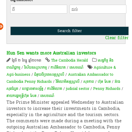
Clear filter
Hun Sen wants more Australian investors
ថ្ងៃទី ២ ខែធ្នូ ឆ្នាំ២០១៣
The Cambodia Herald
សេដ្ឋកិច្ច និង
ពាណិជ្ជកម្ម
/
វិស័យឧស្សាហកម្ម
/
ការវិនិយោគ
/
ទេសចរណ៍
Agriculture &
Agri-business
/
ជំនួយពីប្រទេសអូស្ត្រាលី
/
Australian Ambassador to
Cambodia Penny Richards
/
វិនិយោគិនអូស្ត្រាលី
/
សុខភាព
/
ហ៊ុន សែន
/
អ៊ាង
សុផល្លែត
/
ហេដ្ឋារចនាសម្ព័ន្ធ
/
ការវិនិយោគ
/
judicial sector
/
Penny Richards
/
នាយករដ្ឋមន្ត្រីហ៊ុន សែន
/
ទេសចរណ៍
The Prime Minister appealed Wednesday to Australian
investors to increase their investments in Cambodia,
especially in the agriculture and the tourism sectors.
The comments were made during a meeting with the
outgoing Australian Ambassador to Cambodia, Penny