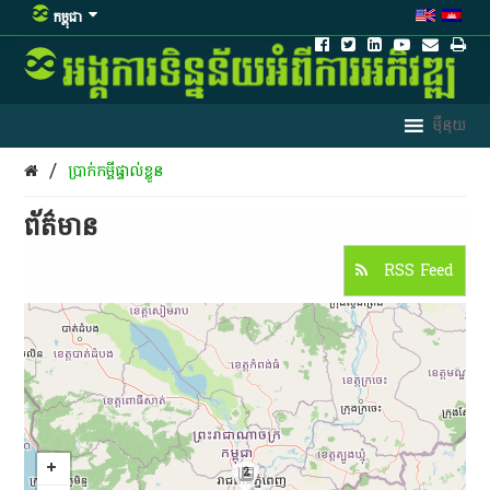
កម្ពុជា
/
ប្រាក់កម្ចីផ្ទាល់ខ្លួន
ព័ត៌មាន​
RSS Feed
2