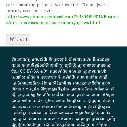
corresponding period a year earlier. “Loans [were]
mainly used for service
...
http://www.phnompenhpost.com/2013041965111/Busines
s/mfi-increases-loans-as-economy-grows.html
ទំព័រ 1 of 1
ខ្លឹមសារ​នៅ​ក្នុង​គេហទំព័រ និង​គ្រប់​ស្នា​ដៃ​ដើម​ដែល​ផលិត​ និង​បោះពុម្ព​
ដោយ​ អង្គការ​ទិន្នន័យ​អំពី​ការអភិវឌ្ឍ​​ (អូ​ឌី​ស៊ី)​ ត្រូវ​បាន​ផ្តល់​ក្រោម​អាជ្ញា
ប័ណ្ណ​
CC BY-SA 4.0
។​ អត្ថបទ​ព័ត៌មាន​សង្ខេប​ ត្រូវ​បាន​ដកស្រង់​
ចេញពី​សារព័ត៌មាន ស្របតាមការ​ណែនាំ​អំពី​គោលការណ៍​នៃ​ការ​ប្រើ
ប្រាស់​ដោយ​យុត្តិធម៌​ និង​រក្សាសិទ្ធិអ្នកនិពន្ធ ដោយ​ប្រភពដើម​នៃ​​អត្ថបទ
ទាំង​នោះ​ ។​ ស្នាដៃ​ និង​មូលដ្ឋាន​ទិន្នន័យ ​ភ្ជាប់​នៅ​លើ​គេហទំព័រ​របស់​ អូ​ឌី​
ស៊ី​ ត្រូវ​បាន​ចងក្រង​មក​ពី​ឯកសារ​ដែល​អាច​រក​បានជា​សាធារណៈ​ និង​ផ្តល់​
ជូន​ដោយ​មិន​យក​កម្រៃ​ ក្នុង​គោលបំណង​បម្រើ​ដល់ការ​ផ្សព្វផ្សាយ​ព័ត៌មាន​
ជា​សាធារណៈ​។​ គេហទំព័រ​នេះ​ មិនមែន​ជា​សេវា​ស្រាវជ្រាវ​ដើម្បី​ស្វែងរក
ប្រាក់​កម្រៃ​ ឬ​ ជា​វិស័យ​មួយ​ដែល​គ្រប់គ្រង​ដោយ​ភ្នាក់ងារ​រដ្ឋាភិបាល​ និង ​
អន្តររដ្ឋាភិបាល​ណាមួយ​នោះ​ទេ ​។​ ទំព័រ​នេះ​ ត្រូវ​បាន​គ្រប់គ្រង​ដោយ​ប្រព័ន្ធ​
ផ្សព្វផ្សាយ​ឯកជន​មួយ​ ដែល​លើកកម្ពស់​ការ​យល់​ដឹង​ទូលាយ​/​ទិន្នន័យ​