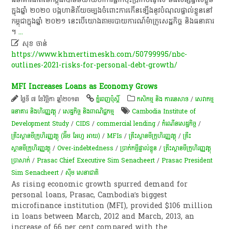
ក្នុង​ឆ្នាំ​ ២០២០​ បង្ក​ហានិភ័យ​ចម្បង​ចំពោះ​ការ​កើនឡើង​នូវ​បំណុល​ផ្ទាល់ខ្លួន​នៅ​
កម្ពុជា​ក្នុង​ឆ្នាំ​ ២០២១​ នេះ​បើ​យោង​តាម​របាយការណ៍​ម៉ាក្រូសេដ្ឋកិច្ច​ និង​ធនាគារ​
។​
...

សុខ ចាន់
https://www.khmertimeskh.com/50799995/nbc-
outlines-2021-risks-for-personal-debt-growth/
MFI Increases Loans as Economy Grows
ថ្ងៃទី ៧ ខែវិច្ឆិកា ឆ្នាំ២០១៣
ភ្នំពេញប៉ុស្តិ៍
កសិកម្ម​ និង​ ការ​នេ​សាទ​
/
សេវាកម្ម
ធនាគារ និងហិរញ្ញវត្ថុ
/
សេដ្ឋកិច្ច និងពាណិជ្ជកម្ម
Cambodia Institute of
Development Study
/
CIDS
/
commercial lending
/
កំណើន​សេដ្ឋកិច្ច
/
គ្រឹះស្ថាន​មីក្រូហិរញ្ញវត្ថុ (អ៊ឹម អែហ្វ អាយ)
/
MFIs
/
គ្រឹះស្ថាន​មីក្រូ​ហិរញ្ញវត្ថុ​
/
គ្រឹះ
ស្ថានមីក្រូហិរញ្ញវត្ថុ
/
Over-indebtedness
/
ប្រាក់កម្ចីផ្ទាល់ខ្លួន
/
គ្រឹះស្ថាន​មីក្រូហិរញ្ញវត្ថុ​
ប្រាសាក់​
/
Prasac Chief Executive Sim Senacheert
/
Prasac President
Sim Senacheert
/
ស៊ីម សេនាជាតិ
As rising economic growth spurred demand for
personal loans, Prasac, Cambodia’s biggest
microfinance institution (MFI), provided $106 million
in loans between March, 2012 and March, 2013, an
increase of 66 per cent compared with the