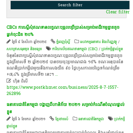
Clear filter
CBC៖​ ការ​ស្នើ​សុំឥណទាន​លក្ខណៈ​បុគ្គល​ប្រើ​ប្រាស់​សម្រាប់​អាជីវកម្ម​ខ្នាត​តូច
ធ្លាក់​ចុះ​ជិត ២០%
ថ្ងៃទី ៨ ខែសីហា ឆ្នាំ២០២៥
ភ្នំពេញប៉ុស្តិ៍
សេវាកម្មធនាគារ និងហិរញ្ញវត្ថុ
/
សហគ្រាសធុនតូច និងមធ្យម
ការិយាល័យ​ឥណទាន​កម្ពុជា (CBC)
/
ប្រាក់កម្ចីផ្ទាល់ខ្លួន
ចំនួននៃ​ពាក្យ​​ស្នើសុំឥណទាន​លក្ខណៈ​បុគ្គល​ប្រើ​ប្រាស់​សម្រាប់​អាជីវកម្ម​ខ្នាត​តូច ​
ក្នុង​ត្រីមាសទី ២ ឆ្នាំ​២០២៥ បានថយ​ចុះ​ប្រមាណ​ជាង ១៥​%​ ខណៈ​អនុបាតនៃ
គណនីប្រាក់កម្ចីជាមួយនឹងការសងយឺត ៩០ ថ្ងៃហួសកាលបរិច្ឆេទកំណត់ត្រឹម
+៧,៤% ក្នុងត្រីមាសទី​២ នេះ​​។
...

ហ៊ិន ពិសី
https://www.postkhmer.com/business/2025-8-7-1557-
262896
ធនាគារជាតិ​នៃ​កម្ពុជា​ បង្ហាញ​ពី​ហានិភ័យ​ ២០២១​ សម្រាប់​កំណើន​បំណុល​ផ្ទាល់
ខ្លួន​
ថ្ងៃទី ៦ ខែមករា ឆ្នាំ២០២១
ខ្មែរថាមស៍
ធនាគារជាតិនៃកម្ពុជា
ប្រាក់កម្ចី
ផ្ទាល់ខ្លួន
​ធនាគារជាតិ​នៃ​កម្ពុជា​បាន​និយាយ​ថា​ការ​ធ្លាក់​ចុះ​ប្រាក់​ចំណូល​ និង​សន្សំ​ផ្ទាល់ខ្លួន​