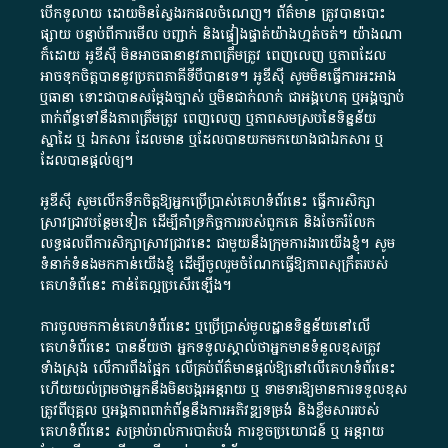
បើក​ទូលាយ​ ដោយ​មិនស្វែង​រក​ផល​ចំណេញ​។​ ព័ត៌មាន​ ត្រូវ​បាន​បោះ
ផ្សាយ​ បន្ទាប់​ពី​ការ​មើល​ បញ្ជាក់​ និង​ផ្ទៀងផ្ទាត់​យ៉ាង​ហ្មត់ចត់​។​ យ៉ាងណា​
ក៏​ដោយ​ អូ​ឌី​ស៊ី​ មិន​អាច​ធានា​នូវ​ភាព​ត្រឹមត្រូវ​ ពេញលេញ​ ឬ​ភាព​ដែល​
អាច​ទុកចិត្ត​បាននូវ​ប្រភព​ភាគី​ទី​បី​បាន​ទេ​។​ អូ​ឌី​ស៊ី​ សូម​មិន​ធ្វើការ​អះអាង​
ឬ​ធានា​ ទោះជា​បាន​សម្តែង​ច្បាស់​ ឬ​មិន​ជាក់លាក់​ ជា​អង្គហេតុ​ ឬ​អង្គច្បាប់​
ពាក់ព័ន្ធ​ទៅ​នឹង​ភាព​ត្រឹមត្រូវ​ ពេញលេញ​ ឬ​ភាព​សម​ស្រប​នៃ​ទិន្នន័យ​
ស្នាដៃ​ ឬ​ ឯកសារ​ ដែល​មាន​ ឬ​ដែល​បាន​យក​មក​យោង​ជា​ឯកសារ​ ឬ​
ដែល​បាន​ផ្តល់​ឲ្យ​។
អូឌីស៊ី សូមលើកទឹកចិត្តឱ្យអ្នកប្រើប្រាស់គេហទំព័រនេះ ធ្វើការសិក្សា
ស្រាវជ្រាវបន្ថែមទៀត ដើម្បីគាំទ្រកិច្ចការ​របស់ពួកគេ និងចែករំលែក
លទ្ធផលពីការសិក្សាស្រាវជ្រាវនេះ ជាមួយនឹងក្រុមការងារយើងខ្ញុំ។ សូម
ទំនាក់ទំនងមកកាន់យើងខ្ញុំ
ដើម្បីចូលរួមចំណែកធ្វើឱ្យភាពសុក្រឹតរបស់
គេហទំព័នេះ កាន់តែល្អប្រសើរឡើង។
ការចូលមកកាន់គេហទំព័រនេះ ឬប្រើប្រាស់មូលដ្ឋានទិន្នន័យនៅលើ
គេហទំព័រនេះ បានន័យថា អ្នកទទួលស្គាល់ថាអ្នកមានទំនួលខុសត្រូវ
ទាំងស្រុង លើការពឹងផ្អែក លើគ្រប់ព័ត៌មានផ្តល់ឱ្យនៅលើគេហទំព័រនេះ
ហើយយល់ព្រមថាអ្នកនឹងមិនបង្ករអន្តរាយ ឬ ទាមទារ​ឱ្យមានការទទួលខុស​
ត្រូវពីបុគ្គល ឬអង្គភាពពាក់ព័ន្ធនឹងការអភិវឌ្ឍទម្រង់ និងខ្លឹមសាររបស់
គេហទំព័រនេះ សម្រាប់រាល់ការបាត់បង់ ការខូចប្រយោជន៍ ឬ អន្តរាយ