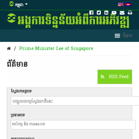
កម្ពុជា
/
Prime Minister Lee of Singapore
ព័ត៌មាន​
RSS Feed
ស្វែងរកអត្ថបទ
ប្រធានបទ
ចន្លោះពេលវេលា