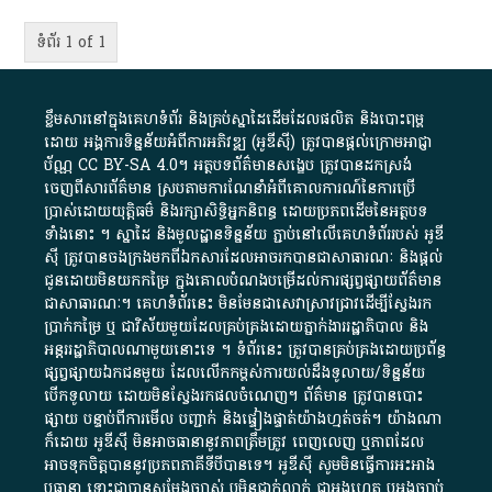
ទំព័រ 1 of 1
ខ្លឹមសារ​នៅ​ក្នុង​គេហទំព័រ និង​គ្រប់​ស្នា​ដៃ​ដើម​ដែល​ផលិត​ និង​បោះពុម្ព​
ដោយ​ អង្គការ​ទិន្នន័យ​អំពី​ការអភិវឌ្ឍ​​ (អូ​ឌី​ស៊ី)​ ត្រូវ​បាន​ផ្តល់​ក្រោម​អាជ្ញា
ប័ណ្ណ​
CC BY-SA 4.0
។​ អត្ថបទ​ព័ត៌មាន​សង្ខេប​ ត្រូវ​បាន​ដកស្រង់​
ចេញពី​សារព័ត៌មាន ស្របតាមការ​ណែនាំ​អំពី​គោលការណ៍​នៃ​ការ​ប្រើ
ប្រាស់​ដោយ​យុត្តិធម៌​ និង​រក្សាសិទ្ធិអ្នកនិពន្ធ ដោយ​ប្រភពដើម​នៃ​​អត្ថបទ
ទាំង​នោះ​ ។​ ស្នាដៃ​ និង​មូលដ្ឋាន​ទិន្នន័យ ​ភ្ជាប់​នៅ​លើ​គេហទំព័រ​របស់​ អូ​ឌី​
ស៊ី​ ត្រូវ​បាន​ចងក្រង​មក​ពី​ឯកសារ​ដែល​អាច​រក​បានជា​សាធារណៈ​ និង​ផ្តល់​
ជូន​ដោយ​មិន​យក​កម្រៃ​ ក្នុង​គោលបំណង​បម្រើ​ដល់ការ​ផ្សព្វផ្សាយ​ព័ត៌មាន​
ជា​សាធារណៈ​។​ គេហទំព័រ​នេះ​ មិនមែន​ជា​សេវា​ស្រាវជ្រាវ​ដើម្បី​ស្វែងរក
ប្រាក់​កម្រៃ​ ឬ​ ជា​វិស័យ​មួយ​ដែល​គ្រប់គ្រង​ដោយ​ភ្នាក់ងារ​រដ្ឋាភិបាល​ និង ​
អន្តររដ្ឋាភិបាល​ណាមួយ​នោះ​ទេ ​។​ ទំព័រ​នេះ​ ត្រូវ​បាន​គ្រប់គ្រង​ដោយ​ប្រព័ន្ធ​
ផ្សព្វផ្សាយ​ឯកជន​មួយ​ ដែល​លើកកម្ពស់​ការ​យល់​ដឹង​ទូលាយ​/​ទិន្នន័យ​
បើក​ទូលាយ​ ដោយ​មិនស្វែង​រក​ផល​ចំណេញ​។​ ព័ត៌មាន​ ត្រូវ​បាន​បោះ
ផ្សាយ​ បន្ទាប់​ពី​ការ​មើល​ បញ្ជាក់​ និង​ផ្ទៀងផ្ទាត់​យ៉ាង​ហ្មត់ចត់​។​ យ៉ាងណា​
ក៏​ដោយ​ អូ​ឌី​ស៊ី​ មិន​អាច​ធានា​នូវ​ភាព​ត្រឹមត្រូវ​ ពេញលេញ​ ឬ​ភាព​ដែល​
អាច​ទុកចិត្ត​បាននូវ​ប្រភព​ភាគី​ទី​បី​បាន​ទេ​។​ អូ​ឌី​ស៊ី​ សូម​មិន​ធ្វើការ​អះអាង​
ឬ​ធានា​ ទោះជា​បាន​សម្តែង​ច្បាស់​ ឬ​មិន​ជាក់លាក់​ ជា​អង្គហេតុ​ ឬ​អង្គច្បាប់​