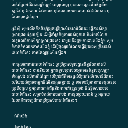
ពាក់ព័ន្ធ​ទៅ​នឹង​ភាព​ត្រឹមត្រូវ​ ពេញលេញ​ ឬ​ភាព​សម​ស្រប​នៃ​ទិន្នន័យ​
ស្នាដៃ​ ឬ​ ឯកសារ​ ដែល​មាន​ ឬ​ដែល​បាន​យក​មក​យោង​ជា​ឯកសារ​ ឬ​
ដែល​បាន​ផ្តល់​ឲ្យ​។
អូឌីស៊ី សូមលើកទឹកចិត្តឱ្យអ្នកប្រើប្រាស់គេហទំព័រនេះ ធ្វើការសិក្សា
ស្រាវជ្រាវបន្ថែមទៀត ដើម្បីគាំទ្រកិច្ចការ​របស់ពួកគេ និងចែករំលែក
លទ្ធផលពីការសិក្សាស្រាវជ្រាវនេះ ជាមួយនឹងក្រុមការងារយើងខ្ញុំ។ សូម
ទំនាក់ទំនងមកកាន់យើងខ្ញុំ
ដើម្បីចូលរួមចំណែកធ្វើឱ្យភាពសុក្រឹតរបស់
គេហទំព័នេះ កាន់តែល្អប្រសើរឡើង។
ការចូលមកកាន់គេហទំព័រនេះ ឬប្រើប្រាស់មូលដ្ឋានទិន្នន័យនៅលើ
គេហទំព័រនេះ បានន័យថា អ្នកទទួលស្គាល់ថាអ្នកមានទំនួលខុសត្រូវ
ទាំងស្រុង លើការពឹងផ្អែក លើគ្រប់ព័ត៌មានផ្តល់ឱ្យនៅលើគេហទំព័រនេះ
ហើយយល់ព្រមថាអ្នកនឹងមិនបង្ករអន្តរាយ ឬ ទាមទារ​ឱ្យមានការទទួលខុស​
ត្រូវពីបុគ្គល ឬអង្គភាពពាក់ព័ន្ធនឹងការអភិវឌ្ឍទម្រង់ និងខ្លឹមសាររបស់
គេហទំព័រនេះ សម្រាប់រាល់ការបាត់បង់ ការខូចប្រយោជន៍ ឬ អន្តរាយ
ដែលកើតចេញពីការប្រើប្រាស់គេហទំព័រនេះ។
អំពី​យើង​
ទំនាក់ទំនង