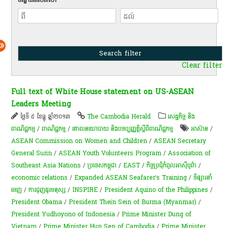
Clear filter
Full text of White House statement on US-ASEAN
Leaders Meeting
ថ្ងៃទី ៥ ខែធ្នូ ឆ្នាំ២០១៣
The Cambodia Herald
សេដ្ឋកិច្ច និង
ពាណិជ្ជកម្ម
/
ពាណិជ្ជកម្ម
/
គោលនយោបាយ និងបទប្បញ្ញត្តិស្តីពីពាណិជ្ជកម្ម
អាស៊ាន
/
ASEAN Commission on Women and Children
/
ASEAN Secretary
General Surin
/
ASEAN Youth Volunteers Program
/
Association of
Southeast Asia Nations
/
ប្រទេសកម្ពុជា
/
EAST
/
​កិច្ច​ប្រជុំ​កំពូល​អាស៊ីបូព៌ា
/
economic relations
/
Expanded ASEAN Seafarer’s Training
/
ទីផ្សារ​នាំ​
ចេញ
/
ការជួញដូរមនុស្ស
/
INSPIRE
/
President Aquino of the Philippines
/
President Obama
/
President Thein Sein of Burma (Myanmar)
/
President Yudhoyono of Indonesia
/
Prime Minister Dung of
Vietnam
/
Prime Minister Hun Sen of Cambodia
/
Prime Minister