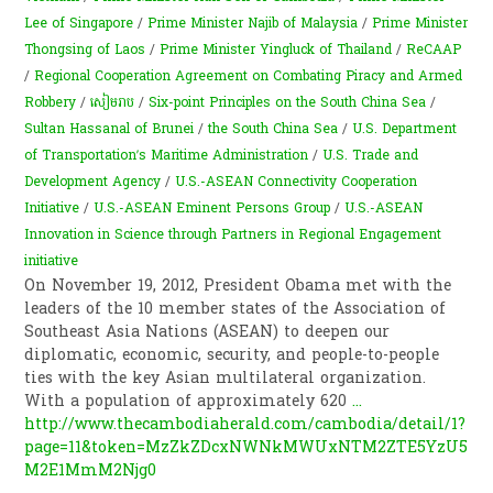
Lee of Singapore
/
Prime Minister Najib of Malaysia
/
Prime Minister
Thongsing of Laos
/
Prime Minister Yingluck of Thailand
/
ReCAAP
/
Regional Cooperation Agreement on Combating Piracy and Armed
Robbery
/
សៀមរាប
/
Six-point Principles on the South China Sea
/
Sultan Hassanal of Brunei
/
the South China Sea
/
U.S. Department
of Transportation’s Maritime Administration
/
U.S. Trade and
Development Agency
/
U.S.-ASEAN Connectivity Cooperation
Initiative
/
U.S.-ASEAN Eminent Persons Group
/
U.S.-ASEAN
Innovation in Science through Partners in Regional Engagement
initiative
On November 19, 2012, President Obama met with the
leaders of the 10 member states of the Association of
Southeast Asia Nations (ASEAN) to deepen our
diplomatic, economic, security, and people-to-people
ties with the key Asian multilateral organization.
With a population of approximately 620
...
http://www.thecambodiaherald.com/cambodia/detail/1?
page=11&token=MzZkZDcxNWNkMWUxNTM2ZTE5YzU5
M2E1MmM2Njg0