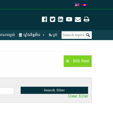
កសារច្បាប់
ឃ្លាំងទិន្នន័យ
ប្លក់
RSS Feed
Clear filter