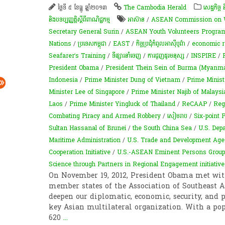
ថ្ងៃទី ៥ ខែធ្នូ ឆ្នាំ២០១៣
The Cambodia Herald
សេដ្ឋកិច្ច
និងបទប្បញ្ញត្តិស្តីពីពាណិជ្ជកម្ម
អាស៊ាន
/
ASEAN Commission on 
Secretary General Surin
/
ASEAN Youth Volunteers Progra
Nations
/
ប្រទេសកម្ពុជា
/
EAST
/
​កិច្ច​ប្រជុំ​កំពូល​អាស៊ីបូព៌ា
/
economic r
Seafarer’s Training
/
ទីផ្សារ​នាំ​ចេញ
/
ការជួញដូរមនុស្ស
/
INSPIRE
/
President Obama
/
President Thein Sein of Burma (Myanma
Indonesia
/
Prime Minister Dung of Vietnam
/
Prime Minis
Minister Lee of Singapore
/
Prime Minister Najib of Malaysi
Laos
/
Prime Minister Yingluck of Thailand
/
ReCAAP
/
Reg
Combating Piracy and Armed Robbery
/
សៀមរាប
/
Six-point 
Sultan Hassanal of Brunei
/
the South China Sea
/
U.S. Dep
Maritime Administration
/
U.S. Trade and Development Ag
Cooperation Initiative
/
U.S.-ASEAN Eminent Persons Group
Science through Partners in Regional Engagement initiative
On November 19, 2012, President Obama met with
member states of the Association of Southeast 
deepen our diplomatic, economic, security, and p
key Asian multilateral organization. With a po
620
...