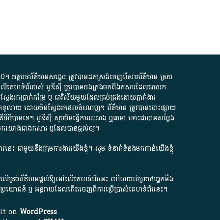
.0
។​ អត្ថបទ​ព័ត៌មាន​សង្ខេប​ ត្រូវ​បាន​ដកស្រង់​ចេញពី​សារព័ត៌មាន ស្រប
លើ​គេហទំព័រ​របស់​ អូ​ឌី​ស៊ី​ ត្រូវ​បាន​ចងក្រង​មក​ពី​ឯកសារ​ដែល​អាច​រក​
ែងរកប្រាក់​កម្រៃ​ ឬ​ ជា​វិស័យ​មួយ​ដែល​គ្រប់គ្រង​ដោយ​ភ្នាក់ងារ​
័យ​បើក​ទូលាយ​ ដោយ​មិនស្វែង​រក​ផល​ចំណេញ​។​ ព័ត៌មាន​ ត្រូវ​បាន​បោះផ្សាយ​
ទី​បី​បាន​ទេ​។​ អូ​ឌី​ស៊ី​ សូម​មិន​ធ្វើការ​អះអាង​ ឬ​ធានា​ ទោះជា​បាន​សម្តែង​
ក​មក​យោង​ជា​ឯកសារ​ ឬ​ដែល​បាន​ផ្តល់​ឲ្យ​។
ជ្រាវនេះ ជាមួយនឹងក្រុមការងារយើងខ្ញុំ។ សូម
ទំនាក់ទំនងមកកាន់យើងខ្ញុំ
ក លើគ្រប់ព័ត៌មានផ្តល់ឱ្យនៅលើគេហទំព័រនេះ ហើយយល់ព្រមថាអ្នកនឹង
ការខូចប្រយោជន៍ ឬ អន្តរាយដែលកើតចេញពីការប្រើប្រាស់គេហទំព័រនេះ។
ilt on
WordPress