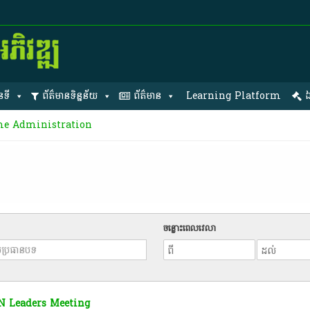
នទី
ព័ត៌មានទិន្នន័យ
ព័ត៌មាន
Learning Platform
ឯ
ime Administration
ចន្លោះពេលវេលា
N Leaders Meeting