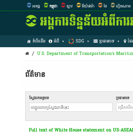
មេគង្គ
កម្ពុជា
ឡាវ
មីយ៉ាន់ម៉ា
ថៃ
វៀតណាម
ទំព័រដើម
អំពី
SDG
ប្រធានបទ
ផែ
/
U.S. Department of Transportation’s Marit
ព័ត៌មាន​
ស្វែងរកអត្ថបទ
ប្រធានបទ
Full text of White House statement on US-ASEA