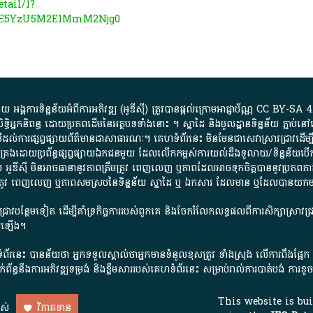
tail/1?
E5YzU5M2E1MmM2Njg0
្គការ​ទិន្នន័យ​អំពី​ការអភិវឌ្ឍ​​ (អូ​ឌី​ស៊ី)​ ត្រូវ​បាន​ផ្តល់​ក្រោម​អាជ្ញាប័ណ្ណ​
CC BY-SA 4
ធិអ្នកនិពន្ធ ដោយ​ប្រភពដើម​នៃ​​អត្ថបទទាំង​នោះ​ ។​ ស្នាដៃ​ និង​មូលដ្ឋាន​ទិន្នន័យ ​ភ្ជាប់​នៅ​
ការ​ផ្សព្វផ្សាយ​ព័ត៌មាន​ជា​សាធារណៈ​។​ គេហទំព័រ​នេះ​ មិនមែន​ជា​សេវា​ស្រាវជ្រាវ​ដើម្បី​ស្វ
​គ្រប់គ្រង​ដោយ​ប្រព័ន្ធ​ផ្សព្វផ្សាយ​ឯកជន​មួយ​ ដែល​លើកកម្ពស់​ការ​យល់​ដឹង​ទូលាយ​/​ទិន្នន
 អូ​ឌី​ស៊ី​ មិន​អាច​ធានា​នូវ​ភាព​ត្រឹមត្រូវ​ ពេញលេញ​ ឬ​ភាព​ដែល​អាច​ទុកចិត្ត​បាននូវ​ប្រភព​ភាគី​
ព​ត្រឹមត្រូវ​ ពេញលេញ​ ឬ​ភាព​សម​ស្រប​នៃ​ទិន្នន័យ​ ស្នាដៃ​ ឬ​ ឯកសារ​ ដែល​មាន​ ឬ​ដែល​បាន​យ
រាវជ្រាវបន្ថែមទៀត ដើម្បីគាំទ្រកិច្ចការ​របស់ពួកគេ និងចែករំលែកលទ្ធផលពីការសិក្សាស្រាវ
សើរឡើង។
ព័រនេះ បានន័យថា អ្នកទទួលស្គាល់ថាអ្នកមានទំនួលខុសត្រូវ ទាំងស្រុង លើការពឹងផ្អែ
ពពាក់ព័ន្ធនឹងការអភិវឌ្ឍទម្រង់ និងខ្លឹមសាររបស់គេហទំព័រនេះ សម្រាប់រាល់ការបាត់បង់ 
This website is bu
ាស់
វិភាគទាន