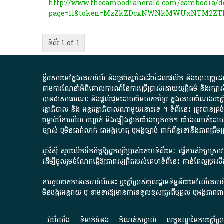
http://www.thecambodiaherald.com/cambodia/de
page=11&token=MzZkZDcxNWNkMWUxNTM2ZT
ទំព័រ 1 of 1
ខ្លឹមសារ​នៅ​ក្នុង​គេហទំព័រ និង​គ្រប់​ស្នា​ដៃ​ដើម​ដែល​ផលិត​ និង​បោះពុម្ព​ដោយ​ អង
តាមការ​ណែនាំ​អំពី​គោលការណ៍​នៃ​ការ​ប្រើប្រាស់​ដោយ​យុត្តិធម៌​ និង​រក្សាសិទ្
បានជា​សាធារណៈ​ និង​ផ្តល់​ជូន​ដោយ​មិន​យក​កម្រៃ​ ក្នុង​គោលបំណង​បម្រើ​ដល់
រដ្ឋាភិបាល​ និង ​អន្តររដ្ឋាភិបាល​ណាមួយ​នោះ​ទេ ​។​ ទំព័រ​នេះ​ ត្រូវ​បាន
បន្ទាប់​ពី​ការ​មើល​ បញ្ជាក់​ និង​ផ្ទៀងផ្ទាត់​យ៉ាង​ហ្មត់ចត់​។​ យ៉ាងណា​ក៏​ដោយ​
ច្បាស់​ ឬ​មិន​ជាក់លាក់​ ជា​អង្គហេតុ​ ឬ​អង្គច្បាប់​ ពាក់ព័ន្ធ​ទៅ​នឹង​ភា
អូឌីស៊ី សូមលើកទឹកចិត្តឱ្យអ្នកប្រើប្រាស់គេហទំព័រនេះ ធ្វើការសិក្សាស្
ដើម្បីចូលរួមចំណែកធ្វើឱ្យភាពសុក្រឹតរបស់គេហទំព័នេះ កាន់តែល្អប្រ
ការចូលមកកាន់គេហទំព័រនេះ ឬប្រើប្រាស់មូលដ្ឋានទិន្នន័យនៅលើគេហទំ
មិនបង្ករអន្តរាយ ឬ ទាមទារ​ឱ្យមានការទទួលខុស​ត្រូវពីបុគ្គល ឬអង្គភា
អំពី​យើង​
ទំនាក់ទំនង
កំណត់សម្គាល់
លក្ខខណ្ឌនៃការប្រើប្រ