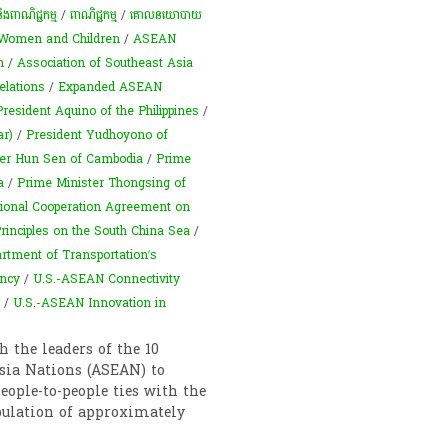
 និងពាណិជ្ជកម្ម
/
ពាណិជ្ជកម្ម
/
គោលនយោបាយ
Women and Children
/
ASEAN
m
/
Association of Southeast Asia
elations
/
Expanded ASEAN
President Aquino of the Philippines
/
r)
/
President Yudhoyono of
ter Hun Sen of Cambodia
/
Prime
a
/
Prime Minister Thongsing of
ional Cooperation Agreement on
Principles on the South China Sea
/
artment of Transportation’s
ency
/
U.S.-ASEAN Connectivity
/
U.S.-ASEAN Innovation in
 the leaders of the 10
Asia Nations (ASEAN) to
eople-to-people ties with the
pulation of approximately