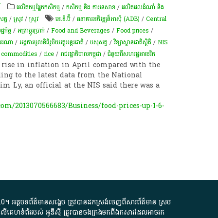
៍
​ផលិតកម្ម​ផ្នែក​កសិកម្ម​
/
កសិកម្ម​ និង​ ការ​នេ​សាទ​
/
ផលិតផលដំណាំ និង
សត្វ​
/
​ស្រូវ​
/
​ស្រូវ​
អេ.ឌី.ប៊ី
/
ធនាគារអភិវឌ្ឍន៏អាស៊ី (ADB)
/
Central
្ឋកិច្ច
/
អត្រា​ប្តូ​រ​ប្រាក់
/
Food and Beverages
/
Food prices
/
ផរណា​
/
អង្គការមូលនិធិរូបិយវត្ថុអន្តរជាតិ
/
បសុសត្វ
/
វិទ្យាស្ថានជាតិស្ថិតិ
/
NIS
 commodities
/
rice
/
រាជរដ្ឋាភិបាលកម្ពុជា
/
ជំនួយពីសហរដ្ឋអាមេរិក
rise in inflation in April compared with the
ing to the latest data from the National
 Sim Ly, an official at the NIS said there was a
m/2013070566683/Business/food-prices-up-1-6-
.0
។​ អត្ថបទ​ព័ត៌មាន​សង្ខេប​ ត្រូវ​បាន​ដកស្រង់​ចេញពី​សារព័ត៌មាន ស្រប
លើ​គេហទំព័រ​របស់​ អូ​ឌី​ស៊ី​ ត្រូវ​បាន​ចងក្រង​មក​ពី​ឯកសារ​ដែល​អាច​រក​