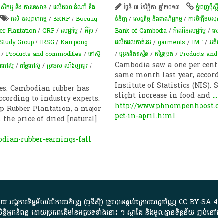
សិកម្ម​ និង​ ការ​នេ​សាទ​
/
ផលិតផលដំណាំ និង
ថ្ងៃទី ៧ ខែវិច្ឆិកា ឆ្នាំ២០១៣
ភ្នំពេញប៉ុស្តិ
ក​សិ​-​ឧស្សាហកម្ម
/
BKRP
/
Boeung
ទំនិញ
/
សេដ្ឋកិច្ច និងពាណិជ្ជកម្ម
/
​ការចិញ្ចឹម​បសុ
er Plantation
/
CRP
/
សេដ្ឋកិច្ច
/
អឺរ៉ុប
/
Bank of Cambodia
/
កំណើន​សេដ្ឋកិច្ច
/
សេដ
 Study Group
/
IRSG
/
Kampong
ផលិតផលកាត់ដេរ​
/
garments
/
IMF
/
អតិ
/
Products and commodities
/
កៅស៊ូ
/
ប្រេងនិងឧស្ម័ន
/
តម្លៃ​ប្រេង​
/
Products and
Cambodia saw a one per cent 
​​កៅស៊ូ​
/
តម្លៃ​កៅស៊ូ​
/
ប្រទេស សាំងហ្គាពួរ
/
same month last year, accord
Institute of Statistics (NIS).
ces, Cambodian rubber has
slight increase in food and
...
ccording to industry experts.
http://www.phnompenhpost.co
p Rubber Plantation, a major
pct-in-april.html
the price of dried [natural]
ian-rubber-earnings-fall
្គការ​ទិន្នន័យ​អំពី​ការអភិវឌ្ឍ​​ (អូ​ឌី​ស៊ី)​ ត្រូវ​បាន​ផ្តល់​ក្រោម​អាជ្ញាប័ណ្ណ​
CC BY-SA 4
ធិអ្នកនិពន្ធ ដោយ​ប្រភពដើម​នៃ​​អត្ថបទទាំង​នោះ​ ។​ ស្នាដៃ​ និង​មូលដ្ឋាន​ទិន្នន័យ ​ភ្ជាប់​នៅ​