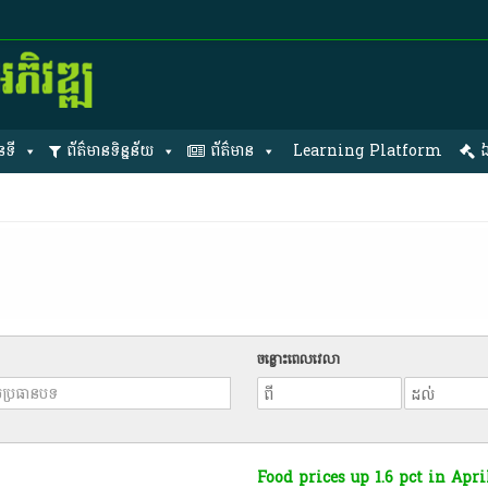
នទី
ព័ត៌មានទិន្នន័យ
ព័ត៌មាន
Learning Platform
ឯ
ចន្លោះពេលវេលា
Food prices up 1.6 pct in Apri