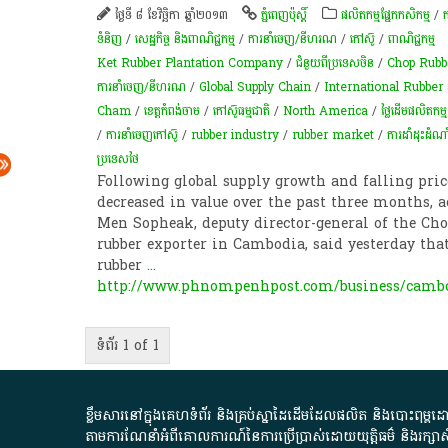
ថ្ងៃទី ៨ ខែវិច្ឆិកា ឆ្នាំ២០១៣
ភ្នំពេញប៉ុស្តិ៍
​ផលិតកម្ម​ផ្នែក​កសិកម្ម​
/
ក
ទំនិញ
/
សេដ្ឋកិច្ច និងពាណិជ្ជកម្ម
/
ការនាំចេញ/នីហរណ
/
​កៅស៊ូ​
/
ពាណិជ្ជកម្ម
Ket Rubber Plantation Company
/
ជំនួយពីប្រទេសចិន
/
Chop Rubb
ការនាំចេញ/នីហរណ
/
Global Supply Chain
/
International Rubber
Cham
/
ខេត្តកំពង់ចាម
/
កៅស៊ូ​ធម្មជាតិ​
/
North America
/
​ថ្លៃដើម​ផលិតកម្ម​
/
ការ​នាំ​ចេញ​កៅស៊ូ​
/
rubber industry
/
rubber market
/
ការ​ដាំដុះ​ដំណាំ
ប្រទេសថៃ
Following global supply growth and falling pri
decreased in value over the past three months, a
Men Sopheak, deputy director-general of the Cho
rubber exporter in Cambodia, said yesterday that 
rubber
...
http://www.phnompenhpost.com/business/cambod
ទំព័រ 1 of 1
ខ្លឹមសារ​នៅ​ក្នុង​គេហទំព័រ និង​គ្រប់​ស្នា​ដៃ​ដើម​ដែល​ផលិត​ និង​បោះពុម្ព​ដោយ​ អង
តាមការ​ណែនាំ​អំពី​គោលការណ៍​នៃ​ការ​ប្រើប្រាស់​ដោយ​យុត្តិធម៌​ និង​រក្សាសិទ្