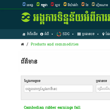
មេគង្គ
កម្ពុជា
ឡាវ
មីយ៉ាន់ម៉ា
ថៃ
វៀតណាម
ទំព័រដើម
អំពី
SDG
ប្រធានបទ
ផែ
/
Products and commodities
ព័ត៌មាន​
ស្វែងរកអត្ថបទ
ប្រធានបទ
Cambodian rubber earnings fall