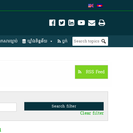
កសារច្បាប់
ឃ្លាំងទិន្នន័យ
ប្លក់
RSS Feed
Clear filter
l