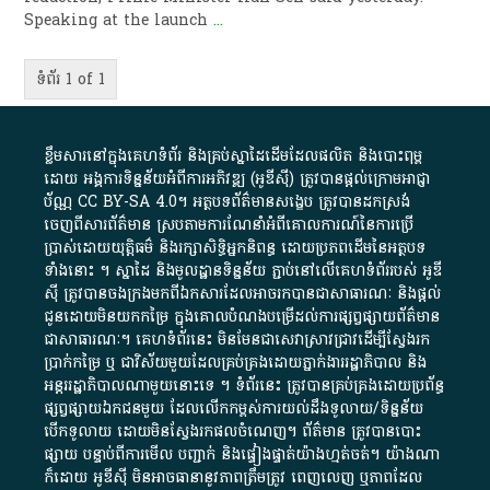
Speaking at the launch
...
ទំព័រ 1 of 1
ខ្លឹមសារ​នៅ​ក្នុង​គេហទំព័រ និង​គ្រប់​ស្នា​ដៃ​ដើម​ដែល​ផលិត​ និង​បោះពុម្ព​
ដោយ​ អង្គការ​ទិន្នន័យ​អំពី​ការអភិវឌ្ឍ​​ (អូ​ឌី​ស៊ី)​ ត្រូវ​បាន​ផ្តល់​ក្រោម​អាជ្ញា
ប័ណ្ណ​
CC BY-SA 4.0
។​ អត្ថបទ​ព័ត៌មាន​សង្ខេប​ ត្រូវ​បាន​ដកស្រង់​
ចេញពី​សារព័ត៌មាន ស្របតាមការ​ណែនាំ​អំពី​គោលការណ៍​នៃ​ការ​ប្រើ
ប្រាស់​ដោយ​យុត្តិធម៌​ និង​រក្សាសិទ្ធិអ្នកនិពន្ធ ដោយ​ប្រភពដើម​នៃ​​អត្ថបទ
ទាំង​នោះ​ ។​ ស្នាដៃ​ និង​មូលដ្ឋាន​ទិន្នន័យ ​ភ្ជាប់​នៅ​លើ​គេហទំព័រ​របស់​ អូ​ឌី​
ស៊ី​ ត្រូវ​បាន​ចងក្រង​មក​ពី​ឯកសារ​ដែល​អាច​រក​បានជា​សាធារណៈ​ និង​ផ្តល់​
ជូន​ដោយ​មិន​យក​កម្រៃ​ ក្នុង​គោលបំណង​បម្រើ​ដល់ការ​ផ្សព្វផ្សាយ​ព័ត៌មាន​
ជា​សាធារណៈ​។​ គេហទំព័រ​នេះ​ មិនមែន​ជា​សេវា​ស្រាវជ្រាវ​ដើម្បី​ស្វែងរក
ប្រាក់​កម្រៃ​ ឬ​ ជា​វិស័យ​មួយ​ដែល​គ្រប់គ្រង​ដោយ​ភ្នាក់ងារ​រដ្ឋាភិបាល​ និង ​
អន្តររដ្ឋាភិបាល​ណាមួយ​នោះ​ទេ ​។​ ទំព័រ​នេះ​ ត្រូវ​បាន​គ្រប់គ្រង​ដោយ​ប្រព័ន្ធ​
ផ្សព្វផ្សាយ​ឯកជន​មួយ​ ដែល​លើកកម្ពស់​ការ​យល់​ដឹង​ទូលាយ​/​ទិន្នន័យ​
បើក​ទូលាយ​ ដោយ​មិនស្វែង​រក​ផល​ចំណេញ​។​ ព័ត៌មាន​ ត្រូវ​បាន​បោះ
ផ្សាយ​ បន្ទាប់​ពី​ការ​មើល​ បញ្ជាក់​ និង​ផ្ទៀងផ្ទាត់​យ៉ាង​ហ្មត់ចត់​។​ យ៉ាងណា​
ក៏​ដោយ​ អូ​ឌី​ស៊ី​ មិន​អាច​ធានា​នូវ​ភាព​ត្រឹមត្រូវ​ ពេញលេញ​ ឬ​ភាព​ដែល​