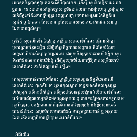
អាច​ទុកចិត្ត​បាននូវ​ប្រភព​ភាគី​ទី​បី​បាន​ទេ​។​ អូ​ឌី​ស៊ី​ សូម​មិន​ធ្វើការ​អះអាង​
ឬ​ធានា​ ទោះជា​បាន​សម្តែង​ច្បាស់​ ឬ​មិន​ជាក់លាក់​ ជា​អង្គហេតុ​ ឬ​អង្គច្បាប់​
ពាក់ព័ន្ធ​ទៅ​នឹង​ភាព​ត្រឹមត្រូវ​ ពេញលេញ​ ឬ​ភាព​សម​ស្រប​នៃ​ទិន្នន័យ​
ស្នាដៃ​ ឬ​ ឯកសារ​ ដែល​មាន​ ឬ​ដែល​បាន​យក​មក​យោង​ជា​ឯកសារ​ ឬ​
ដែល​បាន​ផ្តល់​ឲ្យ​។
អូឌីស៊ី សូមលើកទឹកចិត្តឱ្យអ្នកប្រើប្រាស់គេហទំព័រនេះ ធ្វើការសិក្សា
ស្រាវជ្រាវបន្ថែមទៀត ដើម្បីគាំទ្រកិច្ចការ​របស់ពួកគេ និងចែករំលែក
លទ្ធផលពីការសិក្សាស្រាវជ្រាវនេះ ជាមួយនឹងក្រុមការងារយើងខ្ញុំ។ សូម
ទំនាក់ទំនងមកកាន់យើងខ្ញុំ
ដើម្បីចូលរួមចំណែកធ្វើឱ្យភាពសុក្រឹតរបស់
គេហទំព័នេះ កាន់តែល្អប្រសើរឡើង។
ការចូលមកកាន់គេហទំព័រនេះ ឬប្រើប្រាស់មូលដ្ឋានទិន្នន័យនៅលើ
គេហទំព័រនេះ បានន័យថា អ្នកទទួលស្គាល់ថាអ្នកមានទំនួលខុសត្រូវ
ទាំងស្រុង លើការពឹងផ្អែក លើគ្រប់ព័ត៌មានផ្តល់ឱ្យនៅលើគេហទំព័រនេះ
ហើយយល់ព្រមថាអ្នកនឹងមិនបង្ករអន្តរាយ ឬ ទាមទារ​ឱ្យមានការទទួលខុស​
ត្រូវពីបុគ្គល ឬអង្គភាពពាក់ព័ន្ធនឹងការអភិវឌ្ឍទម្រង់ និងខ្លឹមសាររបស់
គេហទំព័រនេះ សម្រាប់រាល់ការបាត់បង់ ការខូចប្រយោជន៍ ឬ អន្តរាយ
ដែលកើតចេញពីការប្រើប្រាស់គេហទំព័រនេះ។
អំពី​យើង​