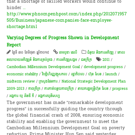
that a shortage of skilled workers would continue to
hinder
...
http://www.phnompenhpost.com/index.php/2012071957
505/Business/japanese-companies-face-employee-
shortage.html
Varying Degrees of Progress Shown in Development
Report
ថ្ងៃទី ៣០ ខែមិថុនា ឆ្នាំ២០១៥
ខេមបូឌា ដេលី
ជំនួយ និងការអភិវឌ្ឍ
/
គោល
នយោបាយ​អភិវឌ្ឍន៍​ និង​ការ​គ្រប់គ្រង​
/
ការ​អភិវឌ្ឍ​សង្គម
/
ជនក្រីក្រ
2011
/
Cambodian Millennium Development Goal
/
development progress
/
economic stability
/
វិបត្តិហិរញ្ញវត្ថុសកល
/
រដ្ឋាភិបាល
/
ហ៊ុន សែន
/
launch
/
midterm review
/
ក្រសួងផែនការ
/
National Strategic Development Plan
2009-2013
/
ភាពក្រីក្រ
/
ការកាត់បន្ថយភាពក្រីក្រ
/
នាយករដ្ឋមន្ត្រីហ៊ុន សែន
/
progress
/
អង្គការ យូ អិនឌី ភី
/
អង្គការ​យូនីសេហ្វ
The government has made “remarkable development
progress” in successfully guiding the country through
the global financial crash of 2008, ensuring economic
stability and enabling the government to meet the
Cambodian Millennium Development Goal on poverty
reduction, Prime Minister Hun Sen said yesterday.