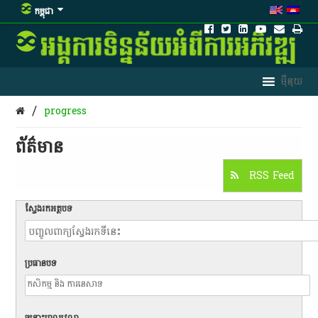
កម្ពុជា
/
progress
ព័ត៌មាន​
RSS Feed
ស្វែងរកអត្ថបទ
ប្រធានបទ
ចន្លោះពេលវេលា