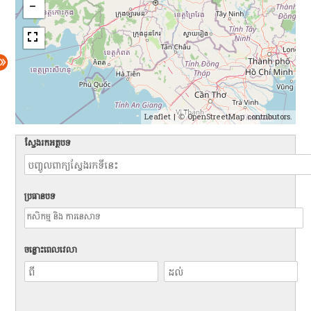
Leaflet
| ©
OpenStreetMap
contributors.
ស្វែងរកអត្ថបទ
ប្រធានបទ
ចន្លោះពេលវេលា