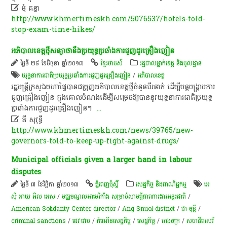

មុំ គន្ធា
http://www.khmertimeskh.com/5076537/hotels-told-
stop-exam-time-hikes/
អភិបាលខេត្ត​ថ្មី​សន្យា​ថា​នឹង​ប្រយុទ្ធ​ប្រឆាំង​ការ​ជួញដូរ​គ្រឿងញៀន​
ថ្ងៃទី ២៨ ខែមិថុនា ឆ្នាំ២០១៧
ខ្មែរថាមស៍
រដ្ឋបាលថ្នាក់ខេត្ត និងមូលដ្ឋាន
យុទ្ធនាការ​ជាតិ​ប្រយុទ្ធ​ប្រឆាំង​ការ​ជួញដូរ​គ្រឿងញៀន​
/
អភិបាលខេត្ត​
​រដ្ឋមន្ត្រី​ក្រសួងមហាផ្ទៃ​បាន​ជម្រុញ​អភិបាលខេត្ត​ថ្មី​ចំនួន​ពីរ​នាក់​ ដើម្បី​បន្ត​បង្ក្រាប​ការ​
ជួញ​គ្រឿងញៀន​ ក្នុង​គោលបំណង​ដើម្បី​សម្រេច​ឱ្យ​បាន​នូវ​យុទ្ធនាការ​ជាតិ​ប្រយុទ្ធ​
ប្រឆាំង​ការ​ជួញដូរ​គ្រឿងញៀន​។​ ​
...

គី សុវុទ្ធី
http://www.khmertimeskh.com/news/39765/new-
governors-told-to-keep-up-fight-against-drugs/
Municipal officials given a larger hand in labour
disputes
ថ្ងៃទី ៧ ខែវិច្ឆិកា ឆ្នាំ២០១៣
ភ្នំពេញប៉ុស្តិ៍
សេដ្ឋកិច្ច និងពាណិជ្ជកម្ម
អេ
ស៊ី អាយ អិល អេស
/
មជ្ឈមណ្ឌល​អាមេរិកាំង សម្រាប់​សាមគ្គីភាព​ការងារ​អន្តរជាតិ
/
American Solidarity Center director
/
Ang Snuol district
/
ជា​ មុន្នី
/
criminal sanctions
/
ដេវ វេល
/
កំណើន​សេដ្ឋកិច្ច
/
សេដ្ឋកិច្ច
/
រោងចក្រ
/
សហជីពសេរី