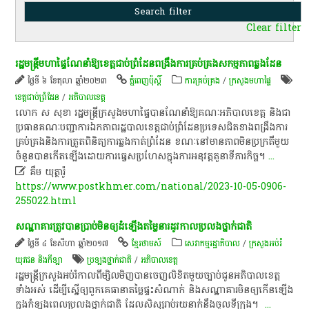
Clear filter
រដ្ឋមន្ត្រី​មហាផ្ទៃ​ណែនាំ​ឱ្យ​ខេត្ដ​ជាប់​ព្រំដែន​ពង្រឹង​ការគ្រប់គ្រង​សកម្មភាព​ឆ្លងដែន
ថ្ងៃទី ៦ ខែតុលា ឆ្នាំ២០២៣
ភ្នំពេញប៉ុស្តិ៍
ការគ្រប់គ្រង
/
ក្រសួងមហាផ្ទៃ
ខេត្ត​ជាប់​ព្រំដែន
/
អភិបាលខេត្ត​
លោ​ក ស សុខា រដ្ឋមន្ត្រី​ក្រសួងមហាផ្ទៃ​បាន​ណែនាំ​ឱ្យ​គណៈ​​អភិបាលខេត្ត និង​ជា​
ប្រធាន​គណៈ​បញ្ជា​ការឯកភាព​រដ្ឋបាល​ខេត្ត​ជាប់​ព្រំដែន​ប្រទេសជិតខាង​ពង្រឹង​ការ
គ្រប់គ្រង​និង​ការត្រួតពិនិត្យ​ការឆ្លងកាត់​ព្រំដែន ខណៈ​នៅមាន​ភាពមិនប្រក្រតី​មួយ
ចំនួន​បានកើត​ឡើង​ដោយ​ការធ្វេសប្រហែស​ក្នុងការ​អនុវត្ត​តួនាទី​ភារកិច្ច​។
...

គឹម យុត្ថារ៉ូ
https://www.postkhmer.com/national/2023-10-05-0906-
255022.html
សណ្ឋាគារត្រូវបានប្រាប់មិនឲ្យដំឡើងតម្លៃនារដូវកាលប្រលងថ្នាក់ជាតិ
ថ្ងៃទី ៤ ខែសីហា ឆ្នាំ២០១៧
ខ្មែរថាមស៍
សេវាកម្មរដ្ឋាភិបាល
/
ក្រសួងអប់រំ
យុវជន និងកីឡា
ប្រឡង​ថ្នាក់​ជាតិ​
/
អភិបាលខេត្ត​
រដ្ឋមន្ត្រីក្រសួង​អប់រំ​កាលពី​ម្សិលមិញ​បាន​ចេញ​លិខិត​មួយ​ច្បាប់​ជូន​អភិបាលខេត្ត​
ទាំងអស់​ ដើម្បី​ស្នើ​ឲ្យ​ពួក​គេ​ធានា​តម្លៃ​ផ្ទះសំណាក់​ និង​សណ្ឋាគារ​មិនឲ្យកើនឡើង​
ក្នុង​កំឡុង​ពេល​ប្រលង​ថ្នាក់​ជាតិ​ ​ដែល​សិស្ស​រាប់រយ​នាក់នឹងចូល​ទីក្រុង​​។​ ​
...