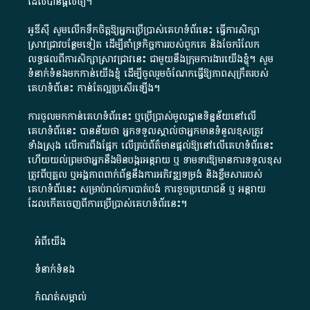
ដែល​បាន​ផ្តល់​ឲ្យ​។
អូឌីស៊ី សូមលើកទឹកចិត្តឱ្យអ្នកប្រើប្រាស់គេហទំព័រនេះ ធ្វើការសិក្សា
ស្រាវជ្រាវបន្ថែមទៀត ដើម្បីគាំទ្រកិច្ចការ​របស់ពួកគេ និងចែករំលែក
លទ្ធផលពីការសិក្សាស្រាវជ្រាវនេះ ជាមួយនឹងក្រុមការងារយើងខ្ញុំ។ សូម
ទំនាក់ទំនងមកកាន់យើងខ្ញុំ
ដើម្បីចូលរួមចំណែកធ្វើឱ្យភាពសុក្រឹតរបស់
គេហទំព័នេះ កាន់តែល្អប្រសើរឡើង។
ការចូលមកកាន់គេហទំព័រនេះ ឬប្រើប្រាស់មូលដ្ឋានទិន្នន័យនៅលើ
គេហទំព័រនេះ បានន័យថា អ្នកទទួលស្គាល់ថាអ្នកមានទំនួលខុសត្រូវ
ទាំងស្រុង លើការពឹងផ្អែក លើគ្រប់ព័ត៌មានផ្តល់ឱ្យនៅលើគេហទំព័រនេះ
ហើយយល់ព្រមថាអ្នកនឹងមិនបង្ករអន្តរាយ ឬ ទាមទារ​ឱ្យមានការទទួលខុស​
ត្រូវពីបុគ្គល ឬអង្គភាពពាក់ព័ន្ធនឹងការអភិវឌ្ឍទម្រង់ និងខ្លឹមសាររបស់
គេហទំព័រនេះ សម្រាប់រាល់ការបាត់បង់ ការខូចប្រយោជន៍ ឬ អន្តរាយ
ដែលកើតចេញពីការប្រើប្រាស់គេហទំព័រនេះ។
អំពី​យើង​
ទំនាក់ទំនង
កំណត់សម្គាល់