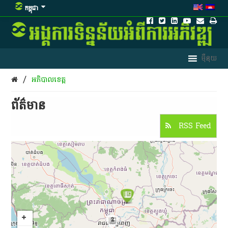
កម្ពុជា
/
អភិបាលខេត្ត​
ព័ត៌មាន​
RSS Feed
2