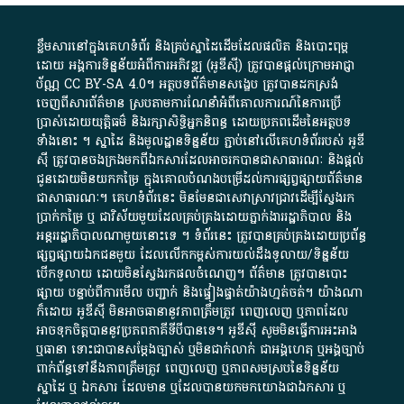
ខ្លឹមសារ​នៅ​ក្នុង​គេហទំព័រ និង​គ្រប់​ស្នា​ដៃ​ដើម​ដែល​ផលិត​ និង​បោះពុម្ព​
ដោយ​ អង្គការ​ទិន្នន័យ​អំពី​ការអភិវឌ្ឍ​​ (អូ​ឌី​ស៊ី)​ ត្រូវ​បាន​ផ្តល់​ក្រោម​អាជ្ញា
ប័ណ្ណ​
CC BY-SA 4.0
។​ អត្ថបទ​ព័ត៌មាន​សង្ខេប​ ត្រូវ​បាន​ដកស្រង់​
ចេញពី​សារព័ត៌មាន ស្របតាមការ​ណែនាំ​អំពី​គោលការណ៍​នៃ​ការ​ប្រើ
ប្រាស់​ដោយ​យុត្តិធម៌​ និង​រក្សាសិទ្ធិអ្នកនិពន្ធ ដោយ​ប្រភពដើម​នៃ​​អត្ថបទ
ទាំង​នោះ​ ។​ ស្នាដៃ​ និង​មូលដ្ឋាន​ទិន្នន័យ ​ភ្ជាប់​នៅ​លើ​គេហទំព័រ​របស់​ អូ​ឌី​
ស៊ី​ ត្រូវ​បាន​ចងក្រង​មក​ពី​ឯកសារ​ដែល​អាច​រក​បានជា​សាធារណៈ​ និង​ផ្តល់​
ជូន​ដោយ​មិន​យក​កម្រៃ​ ក្នុង​គោលបំណង​បម្រើ​ដល់ការ​ផ្សព្វផ្សាយ​ព័ត៌មាន​
ជា​សាធារណៈ​។​ គេហទំព័រ​នេះ​ មិនមែន​ជា​សេវា​ស្រាវជ្រាវ​ដើម្បី​ស្វែងរក
ប្រាក់​កម្រៃ​ ឬ​ ជា​វិស័យ​មួយ​ដែល​គ្រប់គ្រង​ដោយ​ភ្នាក់ងារ​រដ្ឋាភិបាល​ និង ​
អន្តររដ្ឋាភិបាល​ណាមួយ​នោះ​ទេ ​។​ ទំព័រ​នេះ​ ត្រូវ​បាន​គ្រប់គ្រង​ដោយ​ប្រព័ន្ធ​
ផ្សព្វផ្សាយ​ឯកជន​មួយ​ ដែល​លើកកម្ពស់​ការ​យល់​ដឹង​ទូលាយ​/​ទិន្នន័យ​
បើក​ទូលាយ​ ដោយ​មិនស្វែង​រក​ផល​ចំណេញ​។​ ព័ត៌មាន​ ត្រូវ​បាន​បោះ
ផ្សាយ​ បន្ទាប់​ពី​ការ​មើល​ បញ្ជាក់​ និង​ផ្ទៀងផ្ទាត់​យ៉ាង​ហ្មត់ចត់​។​ យ៉ាងណា​
ក៏​ដោយ​ អូ​ឌី​ស៊ី​ មិន​អាច​ធានា​នូវ​ភាព​ត្រឹមត្រូវ​ ពេញលេញ​ ឬ​ភាព​ដែល​
អាច​ទុកចិត្ត​បាននូវ​ប្រភព​ភាគី​ទី​បី​បាន​ទេ​។​ អូ​ឌី​ស៊ី​ សូម​មិន​ធ្វើការ​អះអាង​
ឬ​ធានា​ ទោះជា​បាន​សម្តែង​ច្បាស់​ ឬ​មិន​ជាក់លាក់​ ជា​អង្គហេតុ​ ឬ​អង្គច្បាប់​
ពាក់ព័ន្ធ​ទៅ​នឹង​ភាព​ត្រឹមត្រូវ​ ពេញលេញ​ ឬ​ភាព​សម​ស្រប​នៃ​ទិន្នន័យ​
ស្នាដៃ​ ឬ​ ឯកសារ​ ដែល​មាន​ ឬ​ដែល​បាន​យក​មក​យោង​ជា​ឯកសារ​ ឬ​