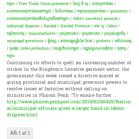
កម្មករ
/
Free Trade Union president
/
អែហ្វ ធី យូ
/
រោងចក្រកាត់ដេរ
/
សមាគមរោងចក្រកាត់ដេរនៅកម្ពុជា
/
វិស័យ​កាត់ដេរ​
/
កម្មករ​រោងចក្រ​កាត់ដេរ​
/
garments
/
សមាគមរោងចក្រកាត់ដេរនិងស្បែកជើងនៅកម្ពុជា
/
GMAC secretary-general
/
industrial disputes
/
Kandal
/
Kandal Province
/
កេន លូ
/
labor
/
កម្លាំងពលកម្ម
/
manufacturers
/
ក្រសួងការងារ
/
ក្រសួងការងារ
/
ក្រសួងសង្កមកិច្ច
/
municipal governors
/
ភ្នំពេញ
/
នាយករដ្ឋមន្ត្រីហ៊ុន សែន
/
protests
/
អភិបាលខេត្ត​
/
public order protection
/
រាជរដ្ឋាភិបាលកម្ពុជា
/
មជ្ឈ​មណ្ឌល​​សាម​​គ្គីភា​ព
/
កូដកម្ម
/
ក​ម្មករ​
Continuing its efforts to quell an increasing number of
strikes in the Kingdom’s lucrative garment sector, the
government this week issued a directive aimed at
giving provincial and municipal governors powers to
resolve issues at factories without calling on
ministries in Phnom Penh. “To ensure further
...
http://www.phnompenhpost.com/2013062166420/Nation
al/municipal-officials-given-a-larger-hand-in-labour-
disputes.html
ទំព័រ 1 of 1