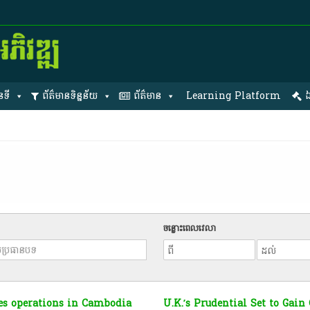
នទី
ព័ត៌មានទិន្នន័យ
ព័ត៌មាន
Learning Platform
ឯ
ចន្លោះពេលវេលា
hes operations in Cambodia
U.K.’s Prudential Set to Gain