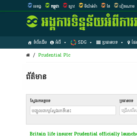
មេគង្គ
កម្ពុជា
ឡាវ
មីយ៉ាន់ម៉ា
ថៃ
វៀតណាម
ទំព័រដើម
អំពី
SDG
ប្រធានបទ
ផែ
/
Prudential Plc
ព័ត៌មាន​
ស្វែងរកអត្ថបទ
ប្រធានបទ
Britain life insurer Prudential officially launc