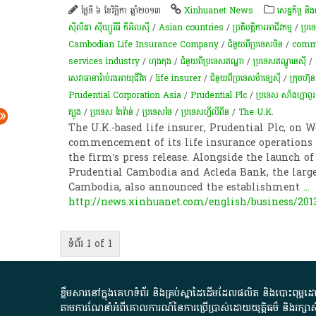
ថ្ងៃទី ៦ ខែវិច្ឆិកា ឆ្នាំ២០១៣
Xinhuanet News
សេដ្ឋកិច្ច និ
ស៊ីលីដា ស៊ីឃ្យួរឹធី ភីអិលស៊ី
/
Asian countries
/
ប្រតិបត្តិការ​អាជីវកម្ម​
/
ប្រទ
Cambodian Life Insurance Company
/
ជំនួយពីប្រទេសចិន
/
comme
services industry
/
ហុងកុង
/
ជំនួយពីប្រទេសឥណ្ឌា
/
ប្រទេសឥណ្ឌូនេស៊ី
/
សេវា​ធានា​រ៉ាប់រង​​អាយុ​ជីវិត​
/
life insurer
/
ជំនួយពីប្រទេសម៉ាឡេស៊ី​​
/
ក្រុមហ៊ុ
Prudential Corporation Asia
/
Prudential Plc
/
ប្រទេស សាំងហ្គាពួរ
ត្បូង
/
ប្រទេស តៃវ៉ាន់
/
ប្រទេសថៃ
/
ប្រទេសហ្វីលីពីន
/
The U.K.
The U.K.-based life insurer, Prudential Plc, on
commencement of its life insurance operations 
the firm’s press release. Alongside the launch of
Prudential Cambodia and Acleda Bank, the larg
Cambodia, also announced the establishment
...
http://news.xinhuanet.com/english/business/201
ទំព័រ 1 of 1
ខ្លឹមសារ​នៅ​ក្នុង​គេហទំព័រ និង​គ្រប់​ស្នា​ដៃ​ដើម​ដែល​ផលិត​ និង​បោះពុម្ព​ដោយ​ អង
តាមការ​ណែនាំ​អំពី​គោលការណ៍​នៃ​ការ​ប្រើប្រាស់​ដោយ​យុត្តិធម៌​ និង​រក្សាសិទ្