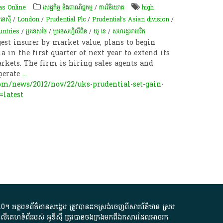
s Online
សេដ្ឋកិច្ច និងពាណិជ្ជកម្ម
/
ការវិនិយោគ
high
នេស៊ី
/
London
/
Prudential Plc
/
Prudential’s Asian division
/
untries
/
ប្រទេសថៃ
/
ប្រទេសហ្វីលីពីន
/
យូ​ ខេ
/
សហរដ្ឋអាមេរិក
ggest insurer by market value, plans to begin
 in the first quarter of next year to extend its
arkets. The firm is hiring sales agents and
operate
...
om/news/2012/nov/22/uks-prudential-set-gain-
=latest
.0
។​ អត្ថបទ​ព័ត៌មាន​សង្ខេប​ ត្រូវ​បាន​ដកស្រង់​ចេញពី​សារព័ត៌មាន ស្រប
លើ​គេហទំព័រ​របស់​ អូ​ឌី​ស៊ី​ ត្រូវ​បាន​ចងក្រង​មក​ពី​ឯកសារ​ដែល​អាច​រក​