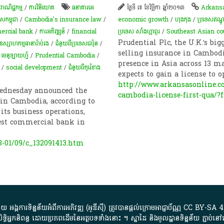
ងពាណិជ្ជកម្ម
/
ការវិនិយោគ
ធនាគារអេ
ថ្ងៃទី ៧ ខែវិច្ឆិកា ឆ្នាំ២០១៣
Arkansa
េសកម្ពុជា
/
Cambodia's insurance law
/
economic growth
/
ហុងកុង
/
ប្រទេសឥណ្ឌូ
rcial bank
/
ការអភិវឌ្ឍន៍
/
financial
ប្រទេស សាំងហ្គាពួរ
/
Southeast Asian co
Prudential Plc, the U.K.’s bi
ឧស្សាហកម្ម​ធានារ៉ាប់រង
/
ជំនួយពីប្រទេសជប៉ុន
/
selling insurance in Cambodia
ន មេនូឡាយហ្វ៍
/
Prudential Cambodia
/
presence in Asia across 13 m
/
social development
/
ជំនួយពីកូរ៉េខាង
expects to gain a license to 
http://www.arkansasonline.c
 Wednesday announced the
cambodia-license-first-qua/?f
in Cambodia, according to
 its business operations,
est commercial bank in
3-01/09/c_132091413.htm
្គការ​ទិន្នន័យ​អំពី​ការអភិវឌ្ឍ​​ (អូ​ឌី​ស៊ី)​ ត្រូវ​បាន​ផ្តល់​ក្រោម​អាជ្ញាប័ណ្ណ​
CC BY-SA 4
ធិអ្នកនិពន្ធ ដោយ​ប្រភពដើម​នៃ​​អត្ថបទទាំង​នោះ​ ។​ ស្នាដៃ​ និង​មូលដ្ឋាន​ទិន្នន័យ ​ភ្ជាប់​នៅ​