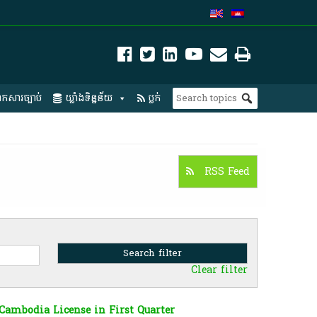
កសារច្បាប់
ឃ្លាំងទិន្នន័យ
ប្លក់
RSS Feed
Clear filter
 Cambodia License in First Quarter