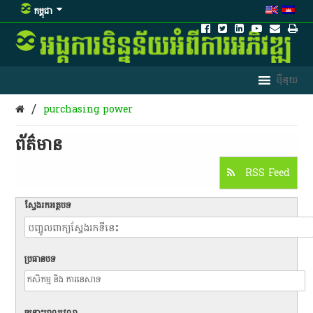
កម្ពុជា
/
purchasing power
ព័ត៌មាន​
RSS Feed
ស្វែងរកអត្ថបទ
ប្រធានបទ
ចន្លោះពេលវេលា