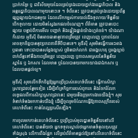
ប្រាក់​កម្រៃ​ ឬ​ ជា​វិស័យ​មួយ​ដែល​គ្រប់គ្រង​ដោយ​ភ្នាក់ងារ​រដ្ឋាភិបាល​ និង ​
អន្តររដ្ឋាភិបាល​ណាមួយ​នោះ​ទេ ​។​ ទំព័រ​នេះ​ ត្រូវ​បាន​គ្រប់គ្រង​ដោយ​ប្រព័ន្ធ​
ផ្សព្វផ្សាយ​ឯកជន​មួយ​ ដែល​លើកកម្ពស់​ការ​យល់​ដឹង​ទូលាយ​/​ទិន្នន័យ​
បើក​ទូលាយ​ ដោយ​មិនស្វែង​រក​ផល​ចំណេញ​។​ ព័ត៌មាន​ ត្រូវ​បាន​បោះ
ផ្សាយ​ បន្ទាប់​ពី​ការ​មើល​ បញ្ជាក់​ និង​ផ្ទៀងផ្ទាត់​យ៉ាង​ហ្មត់ចត់​។​ យ៉ាងណា​
ក៏​ដោយ​ អូ​ឌី​ស៊ី​ មិន​អាច​ធានា​នូវ​ភាព​ត្រឹមត្រូវ​ ពេញលេញ​ ឬ​ភាព​ដែល​
អាច​ទុកចិត្ត​បាននូវ​ប្រភព​ភាគី​ទី​បី​បាន​ទេ​។​ អូ​ឌី​ស៊ី​ សូម​មិន​ធ្វើការ​អះអាង​
ឬ​ធានា​ ទោះជា​បាន​សម្តែង​ច្បាស់​ ឬ​មិន​ជាក់លាក់​ ជា​អង្គហេតុ​ ឬ​អង្គច្បាប់​
ពាក់ព័ន្ធ​ទៅ​នឹង​ភាព​ត្រឹមត្រូវ​ ពេញលេញ​ ឬ​ភាព​សម​ស្រប​នៃ​ទិន្នន័យ​
ស្នាដៃ​ ឬ​ ឯកសារ​ ដែល​មាន​ ឬ​ដែល​បាន​យក​មក​យោង​ជា​ឯកសារ​ ឬ​
ដែល​បាន​ផ្តល់​ឲ្យ​។
អូឌីស៊ី សូមលើកទឹកចិត្តឱ្យអ្នកប្រើប្រាស់គេហទំព័រនេះ ធ្វើការសិក្សា
ស្រាវជ្រាវបន្ថែមទៀត ដើម្បីគាំទ្រកិច្ចការ​របស់ពួកគេ និងចែករំលែក
លទ្ធផលពីការសិក្សាស្រាវជ្រាវនេះ ជាមួយនឹងក្រុមការងារយើងខ្ញុំ។ សូម
ទំនាក់ទំនងមកកាន់យើងខ្ញុំ
ដើម្បីចូលរួមចំណែកធ្វើឱ្យភាពសុក្រឹតរបស់
គេហទំព័នេះ កាន់តែល្អប្រសើរឡើង។
ការចូលមកកាន់គេហទំព័រនេះ ឬប្រើប្រាស់មូលដ្ឋានទិន្នន័យនៅលើ
គេហទំព័រនេះ បានន័យថា អ្នកទទួលស្គាល់ថាអ្នកមានទំនួលខុសត្រូវ
ទាំងស្រុង លើការពឹងផ្អែក លើគ្រប់ព័ត៌មានផ្តល់ឱ្យនៅលើគេហទំព័រនេះ