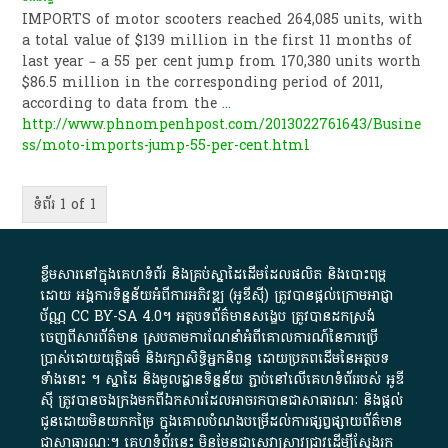
IMPORTS of motor scooters reached 264,085 units, with
a total value of $139 million in the first 11 months of
last year – a 55 per cent jump from 170,380 units worth
$86.5 million in the corresponding period of 2011,
according to data from the
...
http://www.phnompenhpost.com/2013022761643/Busine
ss/moto-imports-jump-55-per-cent.html
ទំព័រ 1 of 1
ខ្លឹមសារ​នៅ​ក្នុង​គេហទំព័រ និង​គ្រប់​ស្នា​ដៃ​ដើម​ដែល​ផលិត​ និង​បោះពុម្ព​
ដោយ​ អង្គការ​ទិន្នន័យ​អំពី​ការអភិវឌ្ឍ​​ (អូ​ឌី​ស៊ី)​ ត្រូវ​បាន​ផ្តល់​ក្រោម​អាជ្ញា
ប័ណ្ណ​
CC BY-SA 4.0
។​ អត្ថបទ​ព័ត៌មាន​សង្ខេប​ ត្រូវ​បាន​ដកស្រង់​
ចេញពី​សារព័ត៌មាន ស្របតាមការ​ណែនាំ​អំពី​គោលការណ៍​នៃ​ការ​ប្រើ
ប្រាស់​ដោយ​យុត្តិធម៌​ និង​រក្សាសិទ្ធិអ្នកនិពន្ធ ដោយ​ប្រភពដើម​នៃ​​អត្ថបទ
ទាំង​នោះ​ ។​ ស្នាដៃ​ និង​មូលដ្ឋាន​ទិន្នន័យ ​ភ្ជាប់​នៅ​លើ​គេហទំព័រ​របស់​ អូ​ឌី​
ស៊ី​ ត្រូវ​បាន​ចងក្រង​មក​ពី​ឯកសារ​ដែល​អាច​រក​បានជា​សាធារណៈ​ និង​ផ្តល់​
ជូន​ដោយ​មិន​យក​កម្រៃ​ ក្នុង​គោលបំណង​បម្រើ​ដល់ការ​ផ្សព្វផ្សាយ​ព័ត៌មាន​
ជា​សាធារណៈ​។​ គេហទំព័រ​នេះ​ មិនមែន​ជា​សេវា​ស្រាវជ្រាវ​ដើម្បី​ស្វែងរក