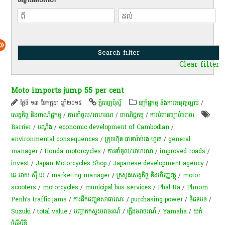
Clear filter
Moto imports jump 55 per cent
ថ្ងៃទី ១៣ ខែកក្កដា ឆ្នាំ២០១៥
ភ្នំពេញប៉ុស្តិ៍
ឧក្រិដ្ឋកម្ម និងការអនុវត្តច្បាប់
/
សេដ្ឋកិច្ច និងពាណិជ្ជកម្ម
/
ការនាំចូល/អាហរណ
/
ពាណិជ្ជកម្ម
/
ការបំពានច្បាប់ចរាចរ
Barrier
/
បណ្តឹង
/
economic development of Cambodian
/
environmental consequences
/
ក្រុមហ៊ុន ធានារ៉ាប់រង ហ្វតេ
/
general
manager
/
Honda motorcycles
/
ការនាំចូល/អាហរណ
/
improved roads
/
invest
/
Japan Motorcycles Shop
/
Japanese development agency
/
ជេ អាយ ស៊ី អេ
/
marketing manager
/
ក្រសួងសេដ្ឋកិច្ច និងហិរញ្ញវត្ថុ
/
motor
scooters
/
motorcycles
/
municipal bus services
/
Phal Ra
/
Phnom
Penh’s traffic jams
/
ការ​ដឹកជញ្ជូន​សាធារណៈ
/
purchasing power
/
ទីជន​​​បទ
/
Suzuki
/
total value
/
បញ្ហា​កកស្ទះ​ចរាចរណ៍
/
​ភ្លើង​ចរាចរណ៍
/
Yamaha
/
យក់
ចំរើនរិទ្ធិ