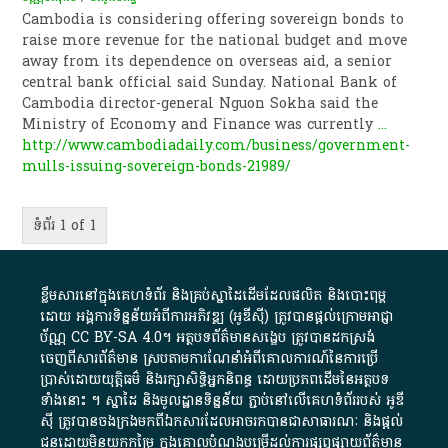
Cambodia is considering offering sovereign bonds to
raise more revenue for the national budget and move
away from its dependence on overseas aid, a senior
central bank official said Sunday. National Bank of
Cambodia director-general Nguon Sokha said the
Ministry of Economy and Finance was currently
...
http://www.cambodiadaily.com/business/government-
mulls-issuing-sovereign-bonds-21989/
ទំព័រ 1 of 1
ខ្លឹមសារ​នៅ​ក្នុង​គេហទំព័រ និង​គ្រប់​ស្នា​ដៃ​ដើម​ដែល​ផលិត​ និង​បោះពុម្ព​
ដោយ​ អង្គការ​ទិន្នន័យ​អំពី​ការអភិវឌ្ឍ​​ (អូ​ឌី​ស៊ី)​ ត្រូវ​បាន​ផ្តល់​ក្រោម​អាជ្ញា
ប័ណ្ណ​
CC BY-SA 4.0
។​ អត្ថបទ​ព័ត៌មាន​សង្ខេប​ ត្រូវ​បាន​ដកស្រង់​
ចេញពី​សារព័ត៌មាន ស្របតាមការ​ណែនាំ​អំពី​គោលការណ៍​នៃ​ការ​ប្រើ
ប្រាស់​ដោយ​យុត្តិធម៌​ និង​រក្សាសិទ្ធិអ្នកនិពន្ធ ដោយ​ប្រភពដើម​នៃ​​អត្ថបទ
ទាំង​នោះ​ ។​ ស្នាដៃ​ និង​មូលដ្ឋាន​ទិន្នន័យ ​ភ្ជាប់​នៅ​លើ​គេហទំព័រ​របស់​ អូ​ឌី​
ស៊ី​ ត្រូវ​បាន​ចងក្រង​មក​ពី​ឯកសារ​ដែល​អាច​រក​បានជា​សាធារណៈ​ និង​ផ្តល់​
ជូន​ដោយ​មិន​យក​កម្រៃ​ ក្នុង​គោលបំណង​បម្រើ​ដល់ការ​ផ្សព្វផ្សាយ​ព័ត៌មាន​