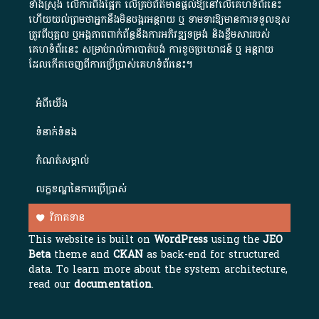
ទាំងស្រុង លើការពឹងផ្អែក លើគ្រប់ព័ត៌មានផ្តល់ឱ្យនៅលើគេហទំព័រនេះ
ហើយយល់ព្រមថាអ្នកនឹងមិនបង្ករអន្តរាយ ឬ ទាមទារ​ឱ្យមានការទទួលខុស​
ត្រូវពីបុគ្គល ឬអង្គភាពពាក់ព័ន្ធនឹងការអភិវឌ្ឍទម្រង់ និងខ្លឹមសាររបស់
គេហទំព័រនេះ សម្រាប់រាល់ការបាត់បង់ ការខូចប្រយោជន៍ ឬ អន្តរាយ
ដែលកើតចេញពីការប្រើប្រាស់គេហទំព័រនេះ។
អំពី​យើង​
ទំនាក់ទំនង
កំណត់សម្គាល់
លក្ខខណ្ឌនៃការប្រើប្រាស់
វិភាគទាន
This website is built on
WordPress
using the
JEO
Beta
theme and
CKAN
as back-end for structured
data. To learn more about the system architecture,
read our
documentation
.