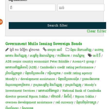
Clear filter
Government Mulls Issuing Sovereign Bonds
ថ្ងៃទី ២០ ខែវិច្ឆិកា ឆ្នាំ២០១៣
ខេមបូឌា ដេលី
ជំនួយ និងការអភិវឌ្ឍ
/
សេវាកម្ម
ធនាគារ និងហិរញ្ញវត្ថុ
/
សេដ្ឋកិច្ច និងពាណិជ្ជកម្ម
/
ការវិនិយោគ
/
ពាណិជ្ជកម្ម
អេ.ឌី.ប៊ី
/
ADB senior country economist Peter Brimble
/
Asean+3 group
/
ធនាគារអភិវឌ្ឍន៏អាស៊ី (ADB)
/
Cambodia's credit rating performance
/
រូបិយប័ណ្ណកម្ពុជា
/
ជំនួយពីប្រទេសចិន
/
កម្ចី​សម្បទាន​
/
credit rating agency
Moody's
/
development assistance
/
ជំនួយពីប្រទេសជប៉ុន
/
ប្រទេសដែលមាន
ចំណូលមធ្យមកម្រិតទាប
/
ក្រសួងសេដ្ឋកិច្ច និងហិរញ្ញវត្ថុ
/
ក្រសួងហិរញ្ញវត្ថុ
/
Moody's
Investment Services
/
ធនាគារជាតិនៃកម្ពុជា
/
National Bank of Cambodia
director general Nguon Sokha
/
​ថវិកា​ជាតិ​
/
អ៊ិនប៊ីស៊ី
/
Nguon Sokha
/
oversea development assistance
/
reil currency
/
ជំនួយពីកូរ៉េខាងត្បូង
/
ប័ណ្ណបំណុល​
/
​ចំណូល​​ពន្ធ