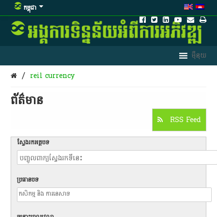
កម្ពុជា
/
reil currency
ព័ត៌មាន​
RSS Feed
ស្វែងរកអត្ថបទ
ប្រធានបទ
ចន្លោះពេលវេលា