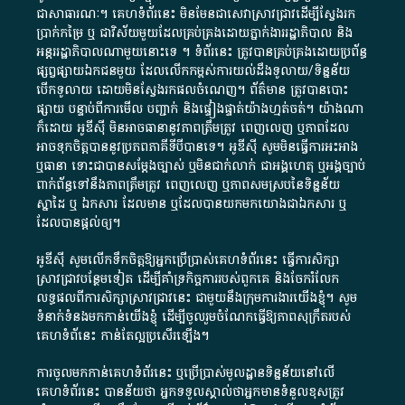
ជា​សាធារណៈ​។​ គេហទំព័រ​នេះ​ មិនមែន​ជា​សេវា​ស្រាវជ្រាវ​ដើម្បី​ស្វែងរក
ប្រាក់​កម្រៃ​ ឬ​ ជា​វិស័យ​មួយ​ដែល​គ្រប់គ្រង​ដោយ​ភ្នាក់ងារ​រដ្ឋាភិបាល​ និង ​
អន្តររដ្ឋាភិបាល​ណាមួយ​នោះ​ទេ ​។​ ទំព័រ​នេះ​ ត្រូវ​បាន​គ្រប់គ្រង​ដោយ​ប្រព័ន្ធ​
ផ្សព្វផ្សាយ​ឯកជន​មួយ​ ដែល​លើកកម្ពស់​ការ​យល់​ដឹង​ទូលាយ​/​ទិន្នន័យ​
បើក​ទូលាយ​ ដោយ​មិនស្វែង​រក​ផល​ចំណេញ​។​ ព័ត៌មាន​ ត្រូវ​បាន​បោះ
ផ្សាយ​ បន្ទាប់​ពី​ការ​មើល​ បញ្ជាក់​ និង​ផ្ទៀងផ្ទាត់​យ៉ាង​ហ្មត់ចត់​។​ យ៉ាងណា​
ក៏​ដោយ​ អូ​ឌី​ស៊ី​ មិន​អាច​ធានា​នូវ​ភាព​ត្រឹមត្រូវ​ ពេញលេញ​ ឬ​ភាព​ដែល​
អាច​ទុកចិត្ត​បាននូវ​ប្រភព​ភាគី​ទី​បី​បាន​ទេ​។​ អូ​ឌី​ស៊ី​ សូម​មិន​ធ្វើការ​អះអាង​
ឬ​ធានា​ ទោះជា​បាន​សម្តែង​ច្បាស់​ ឬ​មិន​ជាក់លាក់​ ជា​អង្គហេតុ​ ឬ​អង្គច្បាប់​
ពាក់ព័ន្ធ​ទៅ​នឹង​ភាព​ត្រឹមត្រូវ​ ពេញលេញ​ ឬ​ភាព​សម​ស្រប​នៃ​ទិន្នន័យ​
ស្នាដៃ​ ឬ​ ឯកសារ​ ដែល​មាន​ ឬ​ដែល​បាន​យក​មក​យោង​ជា​ឯកសារ​ ឬ​
ដែល​បាន​ផ្តល់​ឲ្យ​។
អូឌីស៊ី សូមលើកទឹកចិត្តឱ្យអ្នកប្រើប្រាស់គេហទំព័រនេះ ធ្វើការសិក្សា
ស្រាវជ្រាវបន្ថែមទៀត ដើម្បីគាំទ្រកិច្ចការ​របស់ពួកគេ និងចែករំលែក
លទ្ធផលពីការសិក្សាស្រាវជ្រាវនេះ ជាមួយនឹងក្រុមការងារយើងខ្ញុំ។ សូម
ទំនាក់ទំនងមកកាន់យើងខ្ញុំ
ដើម្បីចូលរួមចំណែកធ្វើឱ្យភាពសុក្រឹតរបស់
គេហទំព័នេះ កាន់តែល្អប្រសើរឡើង។
ការចូលមកកាន់គេហទំព័រនេះ ឬប្រើប្រាស់មូលដ្ឋានទិន្នន័យនៅលើ
គេហទំព័រនេះ បានន័យថា អ្នកទទួលស្គាល់ថាអ្នកមានទំនួលខុសត្រូវ