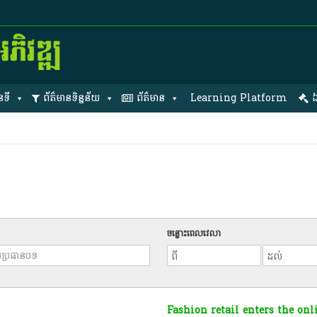
នទី
ព័ត៌មានទិន្នន័យ
ព័ត៌មាន
Learning Platform
ឯ
ចន្លោះពេលវេលា
Fashion retail enters the onl