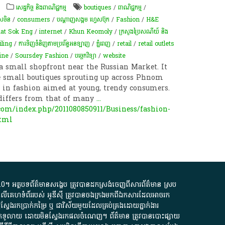
សេដ្ឋកិច្ច និងពាណិជ្ជកម្ម
boutiques
/
ពាណិជ្ជកម្ម
/
េសចិន
/
consumers
/
បណ្តាញសង្គម ហ្វេសប៊ុក
/
Fashion
/
H&E
at Sok Eng
/
internet
/
Khun Keomoly
/
ក្រសួងប្រៃសណីយ៍ និង
iling
/
ការទិញទំនិញតាមប្រព័ន្ធអនឡាញ
/
ភ្នំពេញ
/
retail
/
retail outlets
ine
/
Soursdey Fashion
/
បច្ចេកវិទ្យា
/
website
 small shopfront near the Russian Market. It
e small boutiques sprouting up across Phnom
 in fashion aimed at young, trendy consumers.
 differs from that of many
...
om/index.php/2011080850911/Business/fashion-
html
.0
។​ អត្ថបទ​ព័ត៌មាន​សង្ខេប​ ត្រូវ​បាន​ដកស្រង់​ចេញពី​សារព័ត៌មាន ស្រប
លើ​គេហទំព័រ​របស់​ អូ​ឌី​ស៊ី​ ត្រូវ​បាន​ចងក្រង​មក​ពី​ឯកសារ​ដែល​អាច​រក​
ែងរកប្រាក់​កម្រៃ​ ឬ​ ជា​វិស័យ​មួយ​ដែល​គ្រប់គ្រង​ដោយ​ភ្នាក់ងារ​
័យ​បើក​ទូលាយ​ ដោយ​មិនស្វែង​រក​ផល​ចំណេញ​។​ ព័ត៌មាន​ ត្រូវ​បាន​បោះផ្សាយ​