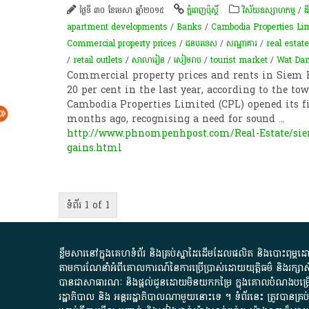
ថ្ងៃទី ៣០ ខែមេសា ឆ្នាំ២០១៥
ភ្នំពេញប៉ុស្តិ៍
វិស័យឧស្សាហកម្ម
/
ដីធ
apartment developments
/
Banks
/
Cambodia Properties Lim
Commercial property prices
/
ជនបរទេស
/
សណ្ឋាគារ
/
real estat
/
retail outlets
/
សាលារៀន
/
សៀមរាប
/
tourist market
/
Wat Da
Commercial property prices and rents in Siem R
20 per cent in the last year, according to the tow
Cambodia Properties Limited (CPL) opened its f
months ago, recognising a need for sound
...
http://www.phnompenhpost.com/Real-Estate/siem
gains.html
ទំព័រ 1 of 1
ខ្លឹមសារ​នៅ​ក្នុង​គេហទំព័រ និង​គ្រប់​ស្នា​ដៃ​ដើម​ដែល​ផលិត​ និង​បោះពុម្ព​ដោយ​ អង
តាមការ​ណែនាំ​អំពី​គោលការណ៍​នៃ​ការ​ប្រើប្រាស់​ដោយ​យុត្តិធម៌​ និង​រក្សាសិទ្
បានជា​សាធារណៈ​ និង​ផ្តល់​ជូន​ដោយ​មិន​យក​កម្រៃ​ ក្នុង​គោលបំណង​បម្រើ​ដល់
រដ្ឋាភិបាល​ និង ​អន្តររដ្ឋាភិបាល​ណាមួយ​នោះ​ទេ ​។​ ទំព័រ​នេះ​ ត្រូវ​បាន