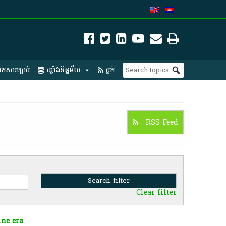
កសារច្បាប់
ឃ្លាំងទិន្នន័យ
ប្លក់
RSS Feed
Clear filter
ine era