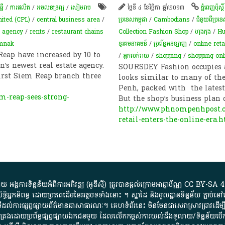
្លី
/
ការផលិត​
/
​អចលនទ្រព្យ​
/
សៀមរាប
ថ្ងៃទី ៤ ខែវិច្ឆិកា ឆ្នាំ២០១៣
ភ្នំពេញប៉ុស្តិ៍
ited (CPL)
/
central business area
/
ប្រទេសកម្ពុជា
/
Cambodians
/
ជំនួយពីប្រទ
e agency
/
rents
/
restaurant chains
Collection Fashion Shop
/
ហុងកុង
/
Hu
mnak
ទូរគមនាគមន៍
/
ប្រព័ន្ធអនឡាញ
/
online reta
eap have increased by 10 to
/
អ្នកលក់រាយ
/
shopping
/
shopping onl
n’s newest real estate agency.
SOURSDEY Fashion occupies a
irst Siem Reap branch three
looks similar to many of th
Penh, packed with the latest
-reap-sees-strong-
But the shop’s business plan
http://www.phnompenhpost.c
retail-enters-the-online-era.
្គការ​ទិន្នន័យ​អំពី​ការអភិវឌ្ឍ​​ (អូ​ឌី​ស៊ី)​ ត្រូវ​បាន​ផ្តល់​ក្រោម​អាជ្ញាប័ណ្ណ​
CC BY-SA 4
ធិអ្នកនិពន្ធ ដោយ​ប្រភពដើម​នៃ​​អត្ថបទទាំង​នោះ​ ។​ ស្នាដៃ​ និង​មូលដ្ឋាន​ទិន្នន័យ ​ភ្ជាប់​នៅ​
ការ​ផ្សព្វផ្សាយ​ព័ត៌មាន​ជា​សាធារណៈ​។​ គេហទំព័រ​នេះ​ មិនមែន​ជា​សេវា​ស្រាវជ្រាវ​ដើម្បី​ស្វ
​គ្រប់គ្រង​ដោយ​ប្រព័ន្ធ​ផ្សព្វផ្សាយ​ឯកជន​មួយ​ ដែល​លើកកម្ពស់​ការ​យល់​ដឹង​ទូលាយ​/​ទិន្នន