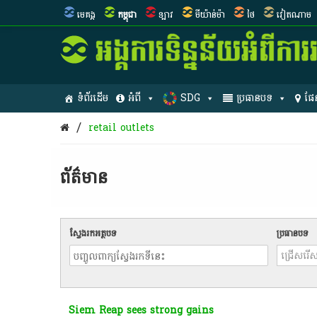
មេគង្គ
កម្ពុជា
ឡាវ
មីយ៉ាន់ម៉ា
ថៃ
វៀតណាម
ទំព័រដើម
អំពី
SDG
ប្រធានបទ
ផែ
/
retail outlets
ព័ត៌មាន​
ស្វែងរកអត្ថបទ
ប្រធានបទ
Siem Reap sees strong gains