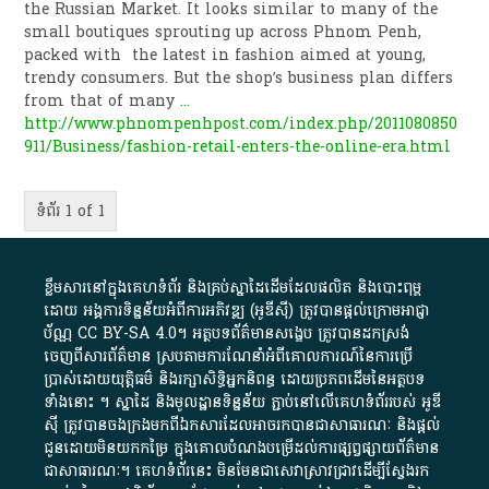
the Russian Market. It looks similar to many of the
small boutiques sprouting up across Phnom Penh,
packed with the latest in fashion aimed at young,
trendy consumers. But the shop’s business plan differs
from that of many
...
http://www.phnompenhpost.com/index.php/2011080850
911/Business/fashion-retail-enters-the-online-era.html
ទំព័រ 1 of 1
ខ្លឹមសារ​នៅ​ក្នុង​គេហទំព័រ និង​គ្រប់​ស្នា​ដៃ​ដើម​ដែល​ផលិត​ និង​បោះពុម្ព​
ដោយ​ អង្គការ​ទិន្នន័យ​អំពី​ការអភិវឌ្ឍ​​ (អូ​ឌី​ស៊ី)​ ត្រូវ​បាន​ផ្តល់​ក្រោម​អាជ្ញា
ប័ណ្ណ​
CC BY-SA 4.0
។​ អត្ថបទ​ព័ត៌មាន​សង្ខេប​ ត្រូវ​បាន​ដកស្រង់​
ចេញពី​សារព័ត៌មាន ស្របតាមការ​ណែនាំ​អំពី​គោលការណ៍​នៃ​ការ​ប្រើ
ប្រាស់​ដោយ​យុត្តិធម៌​ និង​រក្សាសិទ្ធិអ្នកនិពន្ធ ដោយ​ប្រភពដើម​នៃ​​អត្ថបទ
ទាំង​នោះ​ ។​ ស្នាដៃ​ និង​មូលដ្ឋាន​ទិន្នន័យ ​ភ្ជាប់​នៅ​លើ​គេហទំព័រ​របស់​ អូ​ឌី​
ស៊ី​ ត្រូវ​បាន​ចងក្រង​មក​ពី​ឯកសារ​ដែល​អាច​រក​បានជា​សាធារណៈ​ និង​ផ្តល់​
ជូន​ដោយ​មិន​យក​កម្រៃ​ ក្នុង​គោលបំណង​បម្រើ​ដល់ការ​ផ្សព្វផ្សាយ​ព័ត៌មាន​
ជា​សាធារណៈ​។​ គេហទំព័រ​នេះ​ មិនមែន​ជា​សេវា​ស្រាវជ្រាវ​ដើម្បី​ស្វែងរក