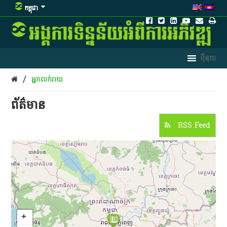
កម្ពុជា
/
អ្នកលក់រាយ
ព័ត៌មាន​
RSS Feed