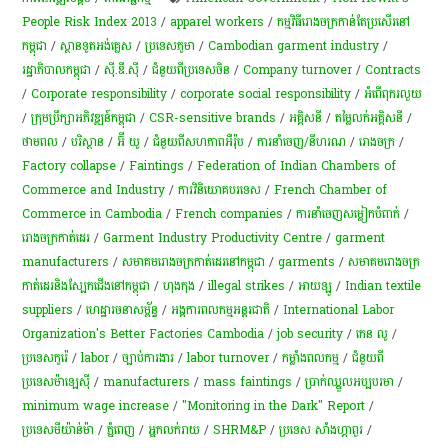
People Risk Index 2013
/
apparel workers
/
កម្មវិធី​រោង​ចក្រ​កាន់​តែ​ប្រសើរ​នៅ​
កម្ពុជា
/
ស្ថានទូតអង់គ្លេស
/
ប្រទេសភូមា
/
Cambodian garment industry
/
រដ្ឋាភិបាលកម្ពុជា
/
ស៊ី.ឌី.ស៊ី
/
ជំនួយពីប្រទេសចិន
/
Company turnover
/
Contracts
/
Corporate responsibility
/
corporate social responsibility
/
អំពើពុក​រលួយ
/
ក្រុមប្រឹក្សាអភិវឌ្ឍន៍កម្ពុជា
/
CSR-sensitive brands
/
អគ្គិសនី
/
តម្លៃលក់អគ្គិសនី
/
ថាមពល
/
​បរិស្ថាន
/
អ៊ី យូ
/
ជំនួយពីសហភាពអឺរ៉ុប
/
ការនាំចេញ/នីហរណ
/
រោងចក្រ
/
Factory collapse
/
Faintings
/
Federation of Indian Chambers of
Commerce and Industry
/
ការវិនិយោគបរទេស
/
French Chamber of
Commerce in Cambodia
/
French companies
/
ការ​នាំ​ចេញ​សម្លៀក​បំពាក់
/
រោងចក្រកាត់ដេរ
/
Garment Industry Productivity Centre
/
garment
manufacturers
/
សមាគម​រោងចក្រ​កាត់​ដេរ​នៅ​កម្ពុជា
/
garments
/
សមាគមរោងចក្រ
កាត់ដេរនិងស្បែកជើងនៅកម្ពុជា
/
ហុងកុង
/
illegal strikes
/
អាយឡូ
/
Indian textile
suppliers
/
ហេដ្ឋារចនាសម្ព័ន្ធ
/
អង្គការពលកម្មអន្តរជាតិ
/
International Labor
Organization's Better Factories Cambodia
/
job security
/
កេន លូ
/
ប្រទេសកូរ៉េ
/
labor
/
ច្បាប់ការងារ
/
labor turnover
/
កម្លាំងពលកម្ម
/
ជំនួយពី
ប្រទេសម៉ាឡេស៊ី​​
/
manufacturers
/
mass faintings
/
ប្រាក់​ឈ្នួល​អប្បបរមា
/
minimum wage increase
/
"Monitoring in the Dark" Report
/
ប្រទេសមីយ៉ាន់ម៉ា
/
ភ្នំពេញ
/
អ្នកលក់រាយ
/
SHRM&P
/
ប្រទេស សាំងហ្គាពួរ
/