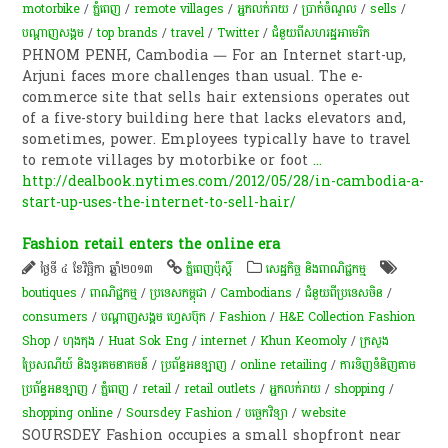
motorbike
/
ភ្នំពេញ
/
remote villages
/
អ្នកលក់រាយ
/
ប្រាក់​ចំណូល​
/
sells
/
បណ្តាញ​សង្គម
/
top brands
/
travel
/
Twitter
/
ជំនួយពីសហរដ្ឋអាមេរិក
PHNOM PENH, Cambodia — For an Internet start-up,
Arjuni faces more challenges than usual. The e-
commerce site that sells hair extensions operates out
of a five-story building here that lacks elevators and,
sometimes, power. Employees typically have to travel
to remote villages by motorbike or foot
...
http://dealbook.nytimes.com/2012/05/28/in-cambodia-a-
start-up-uses-the-internet-to-sell-hair/
Fashion retail enters the online era
ថ្ងៃទី ៤ ខែវិច្ឆិកា ឆ្នាំ២០១៣
ភ្នំពេញប៉ុស្តិ៍
សេដ្ឋកិច្ច និងពាណិជ្ជកម្ម
boutiques
/
ពាណិជ្ជកម្ម
/
ប្រទេសកម្ពុជា
/
Cambodians
/
ជំនួយពីប្រទេសចិន
/
consumers
/
បណ្តាញសង្គម ហ្វេសប៊ុក
/
Fashion
/
H&E Collection Fashion
Shop
/
ហុងកុង
/
Huat Sok Eng
/
internet
/
Khun Keomoly
/
ក្រសួង
ប្រៃសណីយ៍ និងទូរគមនាគមន៍
/
ប្រព័ន្ធអនឡាញ
/
online retailing
/
ការទិញទំនិញតាម
ប្រព័ន្ធអនឡាញ
/
ភ្នំពេញ
/
retail
/
retail outlets
/
អ្នកលក់រាយ
/
shopping
/
shopping online
/
Soursdey Fashion
/
បច្ចេកវិទ្យា
/
website
SOURSDEY Fashion occupies a small shopfront near