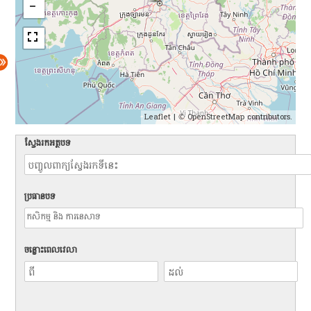
Leaflet
| ©
OpenStreetMap
contributors.
ស្វែងរកអត្ថបទ
ប្រធានបទ
ចន្លោះពេលវេលា