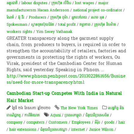
អន្តរជាតិ
/
labour disputes
/
ក្រុមហ៊ុន លីវីស
/
lost wages
/
major
manufacturersm Hacan Andersson
/
national project co-ordinator
/
ណៃគ៍
/
អ៊ូ វីរៈ
/
Producers
/
ក្រុមហ៊ុន ពូម៉ា
/
អ្នកលក់រាយ
/
សោម អូន
/
Spokesman
/
ស្ថានទូតស៊ុយអ៊ែត
/
total profit
/
តម្លាភាព
/
ក្រុមហ៊ុន វ៉លម៉ាត
/
workers rights
/
Yim Serey Vathanak
GREATER transparency along the garment supply
chain, from producers to buyers, is required in order to
strengthen the accountability of retailers, factories and
governments in protecting the rights of workers, Ou
Virak, president of the Cambodian Center for Human
Rights, said yesterday. Speaking in Phnom
...
http://www.phnompenhpost.com/2013022861656/Busine
ss/need-for-more-transparency.html
Cambodian Start-up Competes With India in Natural
Hair Market
ថ្ងៃទី ២៦ ខែឧសភា ឆ្នាំ២០២០
The New York Times
សេដ្ឋកិច្ច និង
ពាណិជ្ជកម្ម
/
ការវិនិយោគ
Arjuni
/
ប្រទេសកម្ពុជា
/
ជំនួយពីប្រទេសចិន
/
company
/
computers
/
Customers
/
Employees
/
អឺរ៉ុប
/
goods
/
hair
/
hair extensions
/
ជំនួយពីប្រទេសឥណ្ឌា
/
internet
/
Janice Wilson
/