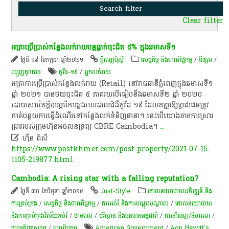
Clear filter
អត្រា​ប្រើប្រាស់​កន្លែង​លក់រាយ​បន្ត​ធ្លាក់ចុះ​ជិត ៥% ​ក្នុង​ឆមាស​ទី​១
ថ្ងៃទី ១៩ ខែកក្កដា ឆ្នាំ២០២១
ភ្នំពេញប៉ុស្តិ៍
សេដ្ឋកិច្ច និងពាណិជ្ជកម្ម
/
ទីផ្សារ
/
ឈ្មួញតូចតាច
កូ​វី​ដ​-១៩
/
អ្នកលក់រាយ
អត្រា​ការប្រើប្រាស់​កន្លែង​លក់រាយ​ (Retail) នៅ​រាជធានី​ភ្នំពេញ​ក្នុង​ឆមាស​ទី​១
ឆ្នាំ​ ២០២១ បាន​ថយចុះ​ជិត ៥ ​ភាគរយ​បើ​ធៀប​នឹង​ឆមាស​ទី​២ ឆ្នាំ​ ២០២០
ដោយសារតែ​ក្តីបារម្ភ​ពី​ការឆ្លង​រាលដាល​ជំងឺ​កូវីដ​ ១៩ ដែល​តម្រូវឱ្យ​ប្រជាជន​ត្រូវ​
កាត់បន្ថយ​ការធ្វើដំណើរ​ទៅ​កន្លែង​លក់ទំនិញ​នានា​។ នេះ​បើ​យោងតាម​ការស្រាវ
ជ្រាវរ​បស់​ក្រុមហ៊ុន​អចលនទ្រព្យ CBRE Cambodia។
...

ហ៊ឹន ពិសី
https://www.postkhmer.com/post-property/2021-07-15-
1105-219877.html
Cambodia: A rising star with a falling reputation?
ថ្ងៃទី ៣០ ខែមិថុនា ឆ្នាំ២០១៥
Just-Style
គោលនយោបាយ​អភិវឌ្ឍន៍​ និង​
ការ​គ្រប់គ្រង​
/
សេដ្ឋកិច្ច និងពាណិជ្ជកម្ម
/
ការអប់រំ និងការបណ្តុះបណ្តាល
/
គោលនយោបាយ
និងការគ្រប់គ្រងវិស័យអប់រំ
/
ថាមពល
/
បរិស្ថាន និងធនធានធម្មជាតិ
/
ការនាំចេញ/នីហរណ
/
ការ​អភិវឌ្ឍ​សង្គម
/
ពាណិជ្ជកម្ម
American Government
/
Aon Hewitt's