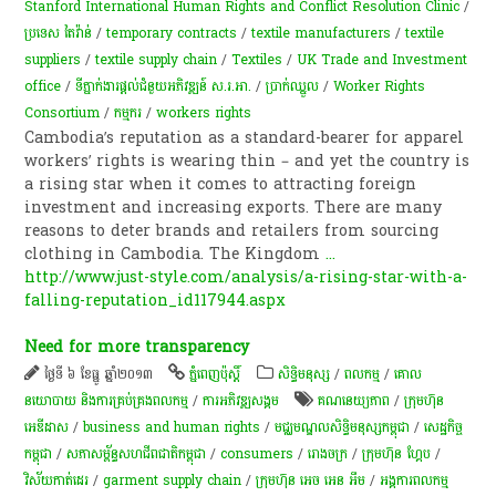
Stanford International Human Rights and Conflict Resolution Clinic
/
ប្រទេស តៃវ៉ាន់
/
temporary contracts
/
textile manufacturers
/
textile
suppliers
/
textile supply chain
/
Textiles
/
UK Trade and Investment
office
/
ទីភ្នាក់ងារ​ផ្តល់​ជំនួយ​អភិវឌ្ឍន៍​ ស.រ.អា.
/
ប្រាក់​ឈ្នួល
/
Worker Rights
Consortium
/
ក​ម្មករ​
/
workers rights
Cambodia’s reputation as a standard-bearer for apparel
workers’ rights is wearing thin – and yet the country is
a rising star when it comes to attracting foreign
investment and increasing exports. There are many
reasons to deter brands and retailers from sourcing
clothing in Cambodia. The Kingdom
...
http://www.just-style.com/analysis/a-rising-star-with-a-
falling-reputation_id117944.aspx
Need for more transparency
ថ្ងៃទី ៦ ខែធ្នូ ឆ្នាំ២០១៣
ភ្នំពេញប៉ុស្តិ៍
សិទ្ធិមនុស្ស
/
ពល​កម្ម
/
គោល
នយោបាយ និងការគ្រប់គ្រងពលកម្ម
/
ការ​អភិវឌ្ឍ​សង្គម
គណនេយ្យភាព
/
ក្រុមហ៊ុន
អេឌីដាស
/
business and human rights
/
មជ្ឈមណ្ឌលសិទ្ធិមនុស្សកម្ពុជា
/
សេដ្ឋកិច្ច
កម្ពុជា
/
សភាសម្ព័ន្ធសហជីពជាតិកម្ពុជា
/
consumers
/
រោងចក្រ
/
ក្រុមហ៊ុន ហ្គែប
/
វិស័យ​កាត់ដេរ​
/
garment supply chain
/
ក្រុមហ៊ុន អេច អេន អឹម
/
អង្គការពលកម្ម