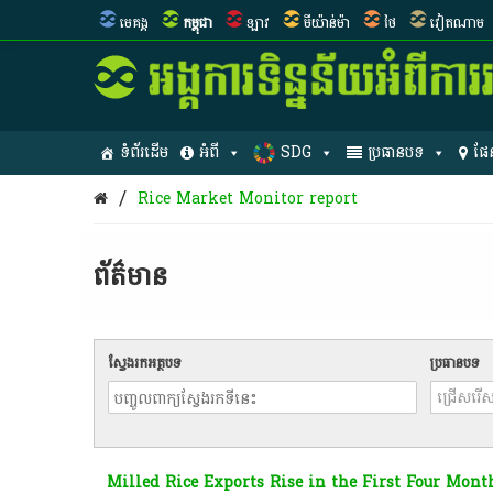
មេគង្គ
កម្ពុជា
ឡាវ
មីយ៉ាន់ម៉ា
ថៃ
វៀតណាម
ទំព័រដើម
អំពី
SDG
ប្រធានបទ
ផែ
/
Rice Market Monitor report
ព័ត៌មាន​
ស្វែងរកអត្ថបទ
ប្រធានបទ
Milled Rice Exports Rise in the First Four Mont