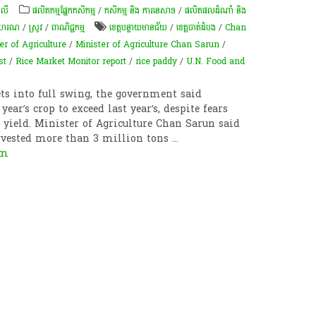
េលី
​ផលិតកម្ម​ផ្នែក​កសិកម្ម​
/
កសិកម្ម​ និង​ ការ​នេ​សាទ​
/
ផលិតផលដំណាំ និង
នីហរណ
/
​ស្រូវ​
/
ពាណិជ្ជកម្ម
​ខេត្តបន្ទាយមានជ័យ​
/
ខេត្តបាត់ដំបង
/
Chan
er of Agriculture
/
Minister of Agriculture Chan Sarun
/
st
/
Rice Market Monitor report
/
rice paddy
/
U.N. Food and
ets into full swing, the government said
year’s crop to exceed last year’s, despite fears
 yield. Minister of Agriculture Chan Sarun said
rvested more than 3 million tons
...
om