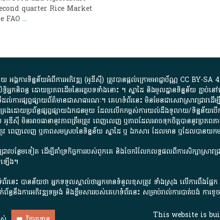
second quarter Rice Market
he FAO
...
្គការ​ទិន្នន័យ​អំពី​ការអភិវឌ្ឍ​​ (អូ​ឌី​ស៊ី)​ ត្រូវ​បាន​ផ្តល់​ក្រោម​អាជ្ញាប័ណ្ណ​
CC BY-SA 4
ធិអ្នកនិពន្ធ ដោយ​ប្រភពដើម​នៃ​​អត្ថបទទាំង​នោះ​ ។​ ស្នាដៃ​ និង​មូលដ្ឋាន​ទិន្នន័យ ​ភ្ជាប់​នៅ​
ការ​ផ្សព្វផ្សាយ​ព័ត៌មាន​ជា​សាធារណៈ​។​ គេហទំព័រ​នេះ​ មិនមែន​ជា​សេវា​ស្រាវជ្រាវ​ដើម្បី​ស្វ
​គ្រប់គ្រង​ដោយ​ប្រព័ន្ធ​ផ្សព្វផ្សាយ​ឯកជន​មួយ​ ដែល​លើកកម្ពស់​ការ​យល់​ដឹង​ទូលាយ​/​ទិន្នន
 អូ​ឌី​ស៊ី​ មិន​អាច​ធានា​នូវ​ភាព​ត្រឹមត្រូវ​ ពេញលេញ​ ឬ​ភាព​ដែល​អាច​ទុកចិត្ត​បាននូវ​ប្រភព​ភាគី​
ព​ត្រឹមត្រូវ​ ពេញលេញ​ ឬ​ភាព​សម​ស្រប​នៃ​ទិន្នន័យ​ ស្នាដៃ​ ឬ​ ឯកសារ​ ដែល​មាន​ ឬ​ដែល​បាន​យ
រាវជ្រាវបន្ថែមទៀត ដើម្បីគាំទ្រកិច្ចការ​របស់ពួកគេ និងចែករំលែកលទ្ធផលពីការសិក្សាស្រាវ
សើរឡើង។
ព័រនេះ បានន័យថា អ្នកទទួលស្គាល់ថាអ្នកមានទំនួលខុសត្រូវ ទាំងស្រុង លើការពឹងផ្អែ
ពពាក់ព័ន្ធនឹងការអភិវឌ្ឍទម្រង់ និងខ្លឹមសាររបស់គេហទំព័រនេះ សម្រាប់រាល់ការបាត់បង់ 
This website is bu
ាស់
វិភាគទាន