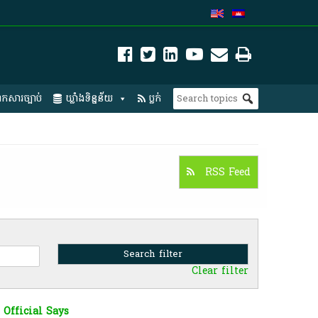
កសារច្បាប់
ឃ្លាំងទិន្នន័យ
ប្លក់
RSS Feed
Clear filter
 Official Says