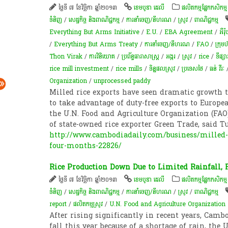
ថ្ងៃទី ៧ ខែវិច្ឆិកា ឆ្នាំ២០១៣
ខេមបូឌា ដេលី
​ផលិតកម្ម​ផ្នែក​កសិកម្ម​
ទំនិញ
/
សេដ្ឋកិច្ច និងពាណិជ្ជកម្ម
/
ការនាំចេញ/នីហរណ
/
​ស្រូវ​
/
ពាណិជ្ជកម្ម
Everything But Arms Initiative
/
E.U.
/
EBA Agreement
/
អឺរ៉ុ
/
Everything But Arms Treaty
/
ការនាំចេញ/នីហរណ
/
FAO
/
ក្រុមហ៊
Thon Virak
/
ការវិនិយោគ
/
ប្រព័ន្ធ​ធារាសាស្ត្រ​
/
​អង្ករ
/
ស្រូវ
/
rice
/
ទីផ្សា
rice mill investment
/
rice mills
/
ទិន្នផលស្រូវ
/
ប្រទេសថៃ
/
ធន់ វីរៈ
Organization
/
unprocessed paddy
Milled rice exports have seen dramatic growth th
to take advantage of duty-free exports to Europea
the U.N. Food and Agriculture Organization (FAO)
of state-owned rice exporter Green Trade, said T
http://www.cambodiadaily.com/business/milled-ri
four-months-22826/
Rice Production Down Due to Limited Rainfall, 
ថ្ងៃទី ៧ ខែវិច្ឆិកា ឆ្នាំ២០១៣
ខេមបូឌា ដេលី
​ផលិតកម្ម​ផ្នែក​កសិកម្ម​
ទំនិញ
/
សេដ្ឋកិច្ច និងពាណិជ្ជកម្ម
/
ការនាំចេញ/នីហរណ
/
​ស្រូវ​
/
ពាណិជ្ជកម្ម
report
/
ផលិតកម្មស្រូវ
/
U.N. Food and Agriculture Organization
After rising significantly in recent years, Cambo
fall this year because of a shortage of rain, the 