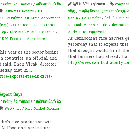
/
កសិកម្ម​ និង​ ការ​នេ​សាទ​
/
ផលិតផលដំណាំ និង
ថ្ងៃទី ៦ ខែវិច្ឆិកា ឆ្នាំ២០១៣
ខេមបូឌា ដ
Duty-free exports
/
E.U
ទំនិញ
/
សេដ្ឋកិច្ច និងពាណិជ្ជកម្ម
/
ការនាំចេញ/
ប
/
Everything But Arms Agreement
Sarun
/
FAO
/
កសិករ
/
ទឹកជំនន់
/
Minist
ុន​ ហ្គ្រីនត្រេត
/
Green Trade Director
Ratanak Mondol district
/
rice harve
រអង្ករ
/
Rice Market Monitor report
/
Agriculture Organization
As Cambodia’s rice harvest g
/
U.N. Food and Agriculture
yesterday that it expects this 
that drought would limit the
is year as the sector begins
that farmers had already ha
n countries, an official and
http://www.cambodiadaily.c
 said. Thon Virak, director
uesday that in
...
ce-exports-rise-in-first-
Report Says
/
កសិកម្ម​ និង​ ការ​នេ​សាទ​
/
ផលិតផលដំណាំ និង
FAO
/
rice
/
Rice Market Monitor
dia’s rice production will
U.N. Food and Agriculture