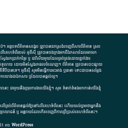
.0
។​ អត្ថបទ​ព័ត៌មាន​សង្ខេប​ ត្រូវ​បាន​ដកស្រង់​ចេញពី​សារព័ត៌មាន ស្រប
លើ​គេហទំព័រ​របស់​ អូ​ឌី​ស៊ី​ ត្រូវ​បាន​ចងក្រង​មក​ពី​ឯកសារ​ដែល​អាច​រក​
ែងរកប្រាក់​កម្រៃ​ ឬ​ ជា​វិស័យ​មួយ​ដែល​គ្រប់គ្រង​ដោយ​ភ្នាក់ងារ​
័យ​បើក​ទូលាយ​ ដោយ​មិនស្វែង​រក​ផល​ចំណេញ​។​ ព័ត៌មាន​ ត្រូវ​បាន​បោះផ្សាយ​
ទី​បី​បាន​ទេ​។​ អូ​ឌី​ស៊ី​ សូម​មិន​ធ្វើការ​អះអាង​ ឬ​ធានា​ ទោះជា​បាន​សម្តែង​
ក​មក​យោង​ជា​ឯកសារ​ ឬ​ដែល​បាន​ផ្តល់​ឲ្យ​។
ជ្រាវនេះ ជាមួយនឹងក្រុមការងារយើងខ្ញុំ។ សូម
ទំនាក់ទំនងមកកាន់យើងខ្ញុំ
ក លើគ្រប់ព័ត៌មានផ្តល់ឱ្យនៅលើគេហទំព័រនេះ ហើយយល់ព្រមថាអ្នកនឹង
ការខូចប្រយោជន៍ ឬ អន្តរាយដែលកើតចេញពីការប្រើប្រាស់គេហទំព័រនេះ។
ilt on
WordPress