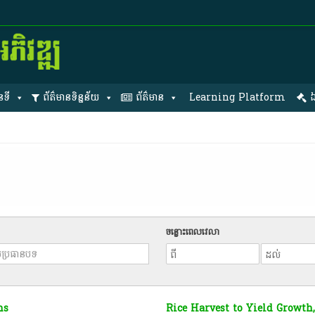
នទី
ព័ត៌មានទិន្នន័យ
ព័ត៌មាន
Learning Platform
ឯ
ចន្លោះពេលវេលា
hs
Rice Harvest to Yield Growth,