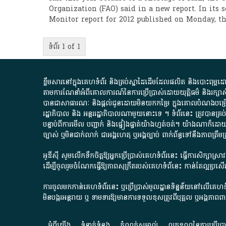
Organization (FAO) said in a new report. In its 
Monitor report for 2012 published on Monday, t
ទំព័រ 1 of 1
ខ្លឹមសារ​នៅ​ក្នុង​គេហទំព័រ និង​គ្រប់​ស្នា​ដៃ​ដើម​ដែល​ផលិត​ និង​បោះពុម្ព​ដោយ​ អង
តាមការ​ណែនាំ​អំពី​គោលការណ៍​នៃ​ការ​ប្រើប្រាស់​ដោយ​យុត្តិធម៌​ និង​រក្សាសិទ្
បានជា​សាធារណៈ​ និង​ផ្តល់​ជូន​ដោយ​មិន​យក​កម្រៃ​ ក្នុង​គោលបំណង​បម្រើ​ដល់
រដ្ឋាភិបាល​ និង ​អន្តររដ្ឋាភិបាល​ណាមួយ​នោះ​ទេ ​។​ ទំព័រ​នេះ​ ត្រូវ​បាន
បន្ទាប់​ពី​ការ​មើល​ បញ្ជាក់​ និង​ផ្ទៀងផ្ទាត់​យ៉ាង​ហ្មត់ចត់​។​ យ៉ាងណា​ក៏​ដោយ​
ច្បាស់​ ឬ​មិន​ជាក់លាក់​ ជា​អង្គហេតុ​ ឬ​អង្គច្បាប់​ ពាក់ព័ន្ធ​ទៅ​នឹង​ភា
អូឌីស៊ី សូមលើកទឹកចិត្តឱ្យអ្នកប្រើប្រាស់គេហទំព័រនេះ ធ្វើការសិក្សាស្
ដើម្បីចូលរួមចំណែកធ្វើឱ្យភាពសុក្រឹតរបស់គេហទំព័នេះ កាន់តែល្អប្រ
ការចូលមកកាន់គេហទំព័រនេះ ឬប្រើប្រាស់មូលដ្ឋានទិន្នន័យនៅលើគេហទំ
មិនបង្ករអន្តរាយ ឬ ទាមទារ​ឱ្យមានការទទួលខុស​ត្រូវពីបុគ្គល ឬអង្គភា
អំពី​យើង​
ទំនាក់ទំនង
កំណត់សម្គាល់
លក្ខខណ្ឌនៃការប្រើប្រ