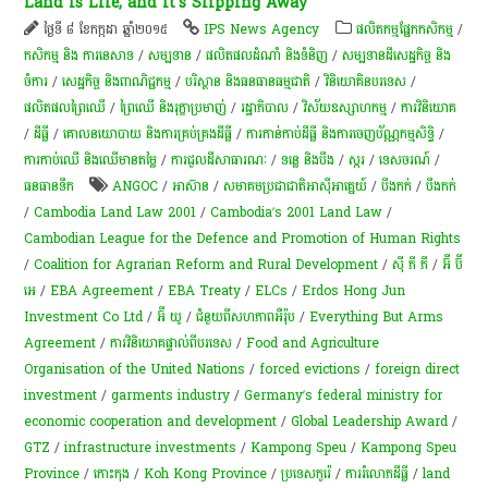
Land Is Life, and It’s Slipping Away
ថ្ងៃទី ៨ ខែកក្កដា ឆ្នាំ២០១៥
IPS News Agency
​ផលិតកម្ម​ផ្នែក​កសិកម្ម​
/
កសិកម្ម​ និង​ ការ​នេ​សាទ​
/
សម្បទាន
/
ផលិតផលដំណាំ និងទំនិញ
/
សម្បទានដីសេដ្ឋកិច្ច និង
ចំការ
/
សេដ្ឋកិច្ច និងពាណិជ្ជកម្ម
/
បរិស្ថាន និងធនធានធម្មជាតិ
/
វិនិយោគិនបរទេស
/
ផលិតផល​ព្រៃឈើ​
/
ព្រៃឈើ និងរុក្ខាប្រមាញ់
/
រដ្ឋាភិបាល
/
វិស័យឧស្សាហកម្ម
/
ការវិនិយោគ
/
ដីធ្លី
/
គោលនយោបាយ និង​ការគ្រប់គ្រង​ដីធ្លី
/
ការកាន់កាប់​ដីធ្លី និង​ការចេញ​ប័ណ្ណកម្មសិទ្ធិ​
/
ការកាប់​ឈើ និង​ឈើ​មានតម្លៃ​
/
ការជួលដីសាធារណៈ
/
ទន្លេ និងបឹង
/
​ស្ករ
/
ទេសចរណ៍
/
ធនធាន​ទឹក​
ANGOC
/
អាស៊ាន
/
សមាគមប្រជាជាតិអាស៊ីអាគ្នេយ៍
/
បឹងកក់
/
បឹងកក់
/
Cambodia Land Law 2001
/
Cambodia’s 2001 Land Law
/
Cambodian League for the Defence and Promotion of Human Rights
/
Coalition for Agrarian Reform and Rural Development
/
ស៊ី ភី ភី
/
អ៊ី ប៊ី
អេ
/
EBA Agreement
/
EBA Treaty
/
ELCs
/
Erdos Hong Jun
Investment Co Ltd
/
អ៊ី យូ
/
ជំនួយពីសហភាពអឺរ៉ុប
/
Everything But Arms
Agreement
/
ការវិនិយោគផ្ទាល់ពីបរទេស
/
Food and Agriculture
Organisation of the United Nations
/
forced evictions
/
foreign direct
investment
/
garments industry
/
Germany’s federal ministry for
economic cooperation and development
/
Global Leadership Award
/
GTZ
/
infrastructure investments
/
Kampong Speu
/
Kampong Speu
Province
/
កោះកុង
/
Koh Kong Province
/
ប្រទេសកូរ៉េ
/
ការ​រំលោភ​ដីធ្លី​
/
land