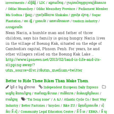
investments
/
សិទ្ធិ​ដីធ្លី
/
LDC
/
អង្គការលីកាដូ
/
ក្រសួងកសិកម្មរុក្ខាប្រមាញ់និងនេសាទ
/
Oddar Meanchey
/
Oddar Meanchey Province
/
Parliament Member
Mu Sochua
/
ភ្នំពេញ
/
ក្រុមហ៊ុន​វិនិយោគ Shukaku
/
ក្រុមហ៊ុន ស៊ូកាគូ
/
Sugar
Plantation
/
ទេព វន្នី
/
ប្រទេសថៃ
/
ធនាគារពិភពលោក
/
tourism industry
/
សហរដ្ឋអាមេរិក
Nean Narin, a humble man and father of three
children, says his family is going hungry. Narin lives
in the village of Boeung Kak, situated on the edge of
Cambodia’s capital, Phnom Penh. For years, he and
other villagers relied on the Boeung Kak Lake
...
http://www.ipsnews.net/2013/02/land-is-life-and-its-
slipping-away/?
utm_source=dlvr.it&utm_medium=twitter
Better to Ride These Bikes Than Make Them
ថ្ងៃទី ៥ ខែធ្នូ ឆ្នាំ២០១៣
Independent European Daily Express
សេដ្ឋកិច្ច និងពាណិជ្ជកម្ម
/
ការនាំចេញ/នីហរណ
/
ការវិនិយោគ
/
តំបន់សេដ្ឋកិច្ចពិសេស
/
ពាណិជ្ជកម្ម
“Tai Seng zone”
/
A &J
/
Atlantic Cycle Co
/
Best Way
Industry
/
Better Factories
/
bicycles
/
Bike EU
/
ជំនួយពីប្រទេសចិន
/
ស៊ី
អិល អ៊ី ស៊ី
/
Community Legal Education Centre
/
អ៊ី ប៊ី អេ
/
EBMA
/
អ៊ី យូ