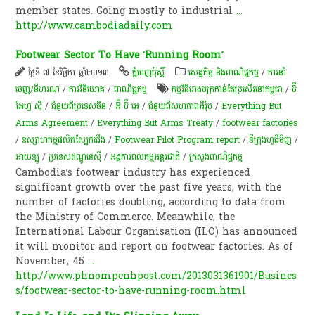
member states. Going mostly to industrial
...
http://www.cambodiadaily.com
Footwear Sector To Have ‘Running Room’
ថ្ងៃទី ៧ ខែវិច្ឆិកា ឆ្នាំ២០១៣
ភ្នំពេញប៉ុស្តិ៍
សេដ្ឋកិច្ច និងពាណិជ្ជកម្ម
/
ការនាំ
ចេញ/នីហរណ
/
ការវិនិយោគ
/
ពាណិជ្ជកម្ម
កម្មវិធី​រោង​ចក្រ​កាន់​តែ​ប្រសើរ​នៅ​កម្ពុជា
/
ប៊ី
អែហ្វ ស៊ី
/
ជំនួយពីប្រទេសចិន
/
អ៊ី ប៊ី អេ
/
ជំនួយពីសហភាពអឺរ៉ុប
/
Everything But
Arms Agreement
/
Everything But Arms Treaty
/
footwear factories
/
ឧស្សាហកម្ម​ផលិត​ស្បែកជើង
/
Footwear Pilot Program report
/
ទីក្រុងហូជីមិញ
/
អាយឡូ
/
ប្រទេសឥណ្ឌូនេស៊ី
/
​អង្គការ​ពលកម្ម​អន្តរជាតិ
/
ក្រសួងពាណិជ្ជកម្ម
Cambodia’s footwear industry has experienced
significant growth over the past five years, with the
number of factories doubling, according to data from
the Ministry of Commerce. Meanwhile, the
International Labour Organisation (ILO) has announced
it will monitor and report on footwear factories. As of
November, 45
...
http://www.phnompenhpost.com/2013031361901/Busines
s/footwear-sector-to-have-running-room.html