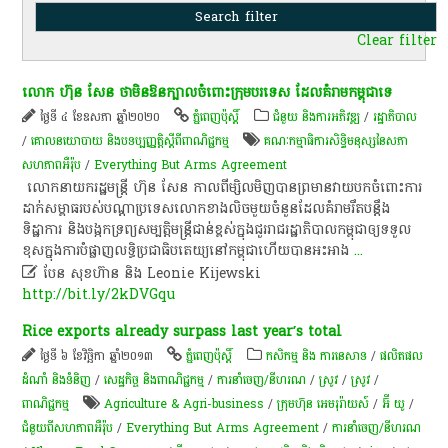
Clear filter
លោក​ ហ៊ុន សែន ​ថា​មិន​ឱន​ក្បាល​ចំពោះ​ក្រុម​បរទេស ​​ដែល​គំរាម​កម្ពុជា​ទេ
ថ្ងៃទី ៤ ខែឧសភា ឆ្នាំ២០២០
ភ្នំពេញប៉ុស្តិ៍
ជំនួយ និងការអភិវឌ្ឍ
/
រដ្ឋាភិបាល
/
គោលនយោបាយ និងបទប្បញ្ញត្តិស្តីពីពាណិជ្ជកម្ម
គណៈកម្មាធិការ​សិទ្ធិ​មនុស្ស​នៃ​សភា​
សហភាព​អឺរ៉ុប​
/
Everything But Arms Agreement
លោក​នាយក​រដ្ឋមន្ត្រី​ ហ៊ុន សែន កាលពី​ម្សិលមិញ​បាន​ព្រមាន​វាយបក​ចំពោះ​ការ​
ដាក់​សម្ពាធ​របស់​បណ្ដា​ប្រទេស​លោក​ខាង​លិច​មួយ​ចំនួន​ដែល​គំរាម​រឹតបន្តឹង​
ទិដ្ឋាការ និង​បង្កក​ទ្រព្យសម្បត្តិ​មន្ត្រី​ជាន់​ខ្ពស់​ក្នុង​ជួរ​រាជរដ្ឋាភិបាល​កម្ពុជា​ឲ្យ​ទទួល​
ខុស​ក្នុង​ការ​បំផ្លាញ​លទ្ធិប្រជាធិបតេយ្យ​នៅ​កម្ពុជា​ហើយ​បាន​អះអាង
...

បែន សុខហ៊ាន និង Leonie Kijewski
http://bit.ly/2kDVGqu
Rice exports already surpass last year’s total
ថ្ងៃទី ៦ ខែវិច្ឆិកា ឆ្នាំ២០១៣
ភ្នំពេញប៉ុស្តិ៍
កសិកម្ម​ និង​ ការ​នេ​សាទ​
/
ផលិតផល
ដំណាំ និងទំនិញ
/
សេដ្ឋកិច្ច និងពាណិជ្ជកម្ម
/
ការនាំចេញ/នីហរណ
/
​ស្រូវ​
/
​ស្រូវ​
/
ពាណិជ្ជកម្ម
Agriculture & Agri-business
/
ក្រុមហ៊ុន អេមរុរ៉ាយស៍
/
អ៊ី យូ
/
ជំនួយពីសហភាពអឺរ៉ុប
/
Everything But Arms Agreement
/
ការនាំចេញ/នីហរណ