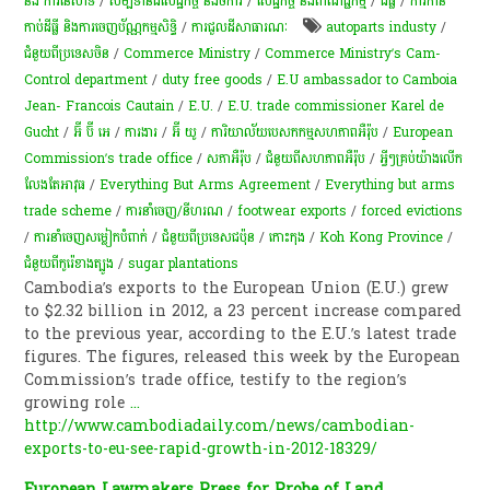
និង​ ការ​នេ​សាទ​
/
សម្បទានដីសេដ្ឋកិច្ច និងចំការ
/
សេដ្ឋកិច្ច និងពាណិជ្ជកម្ម
/
ដីធ្លី
/
ការកាន់
កាប់​ដីធ្លី និង​ការចេញ​ប័ណ្ណកម្មសិទ្ធិ​
/
ការជួលដីសាធារណៈ
autoparts industy
/
ជំនួយពីប្រទេសចិន
/
Commerce Ministry
/
Commerce Ministry’s Cam-
Control department
/
duty free goods
/
E.U ambassador to Camboia
Jean- Francois Cautain
/
E.U.
/
E.U. trade commissioner Karel de
Gucht
/
អ៊ី ប៊ី អេ
/
ការងារ
/
អ៊ី យូ
/
ការិយាល័យបេសកកម្មសហភាពអឺរ៉ុប
/
European
Commission’s trade office
/
សភាអឺរ៉ុប
/
ជំនួយពីសហភាពអឺរ៉ុប
/
អ្វីៗ​គ្រប់​យ៉ាង​លើក​
លែង​តែ​អាវុធ
/
Everything But Arms Agreement
/
Everything but arms
trade scheme
/
ការនាំចេញ/នីហរណ
/
footwear exports
/
forced evictions
/
ការ​នាំ​ចេញ​សម្លៀក​បំពាក់
/
ជំនួយពីប្រទេសជប៉ុន
/
កោះកុង
/
Koh Kong Province
/
ជំនួយពីកូរ៉េខាងត្បូង
/
sugar plantations
Cambodia’s exports to the European Union (E.U.) grew
to $2.32 billion in 2012, a 23 percent increase compared
to the previous year, according to the E.U.’s latest trade
figures. The figures, released this week by the European
Commission’s trade office, testify to the region’s
growing role
...
http://www.cambodiadaily.com/news/cambodian-
exports-to-eu-see-rapid-growth-in-2012-18329/
European Lawmakers Press for Probe of Land