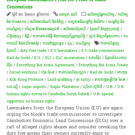
Concessions
ថ្ងៃទី ៣០ ខែមេសា ឆ្នាំ២០១៥
ខេមបូឌា ដេលី
​ផលិតកម្ម​ផ្នែក​កសិកម្ម​
/
កសិកម្ម​
និង​ ការ​នេ​សាទ​
/
ផលិតផលដំណាំ និងទំនិញ
/
សម្បទានដីសេដ្ឋកិច្ច និងចំការ
/
សេដ្ឋកិច្ច និង
ពាណិជ្ជកម្ម
/
បរិស្ថាន និងធនធានធម្មជាតិ
/
​ផលិតផល​ព្រៃឈើ​
/
ព្រៃឈើ និងរុក្ខាប្រមាញ់
/
សិទ្ធិមនុស្ស
/
ដីធ្លី
/
ការកាន់កាប់​ដីធ្លី និង​ការចេញ​ប័ណ្ណកម្មសិទ្ធិ​
/
ច្បាប់ និងប្រព័ន្ធតុលាការ
/
ការ
កាប់​ឈើ និង​ឈើ​មានតម្លៃ​
/
ការ​អភិវឌ្ឍ​សង្គម
/
​ស្ករ
/
ពាណិជ្ជកម្ម
ការ​កាប់​បំផ្លាញ
ព្រៃឈើ
/
duty free trade
/
E.U lawmakers
/
E.U trade commissioner
Karl de Gucht
/
E.U.
/
ELC
/
ELC moratorium
/
សភាអឺរ៉ុប
/
ជំនួយពីសហភាព
អឺរ៉ុប
/
Everything But Arms Agreement
/
Everything But Arms Treaty
/
forced evictions
/
ហ៊ុន សែន
/
ការកាប់ឈើខុសច្បាប់
/
Karl de Gucht
/
កោះកុង
/
Koh Kong Province
/
Land-grabbing
/
មួរ សុខហួរ
/
នាយករដ្ឋមន្ត្រីហ៊ុន សែន
/
សម រង្ស៊ី
/
sugar imports
/
Sugar Plantation
/
សូរិយា ស៊ូប៊ែឌី​
/
U.N.
/
U.N.
human rights envoy to Cambodia Surya Subedi
/
U.N. special
rapporteur on human rights
Lawmakers from the European Union (E.U) are again
urging the block’s trade commissioner to investigate
Cambodia’s Economic Land Concessions (ELCs) over a
raft of alleged rights abuses and consider revoking the
duty free access their owners currently enjoy to