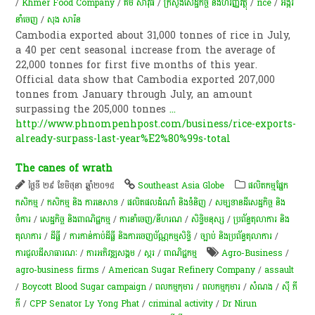
/
Khmer Food Company
/
គីម សាវុធ
/
ក្រសួងសេដ្ឋកិច្ច និងហិរញ្ញវត្ថុ
/
rice
/
​អង្ករ​
នាំចេញ​​
/
សុង សារ៉ន
Cambodia exported about 31,000 tonnes of rice in July,
a 40 per cent seasonal increase from the average of
22,000 tonnes for first five months of this year.
Official data show that Cambodia exported 207,000
tonnes from January through July, an amount
surpassing the 205,000 tonnes
...
http://www.phnompenhpost.com/business/rice-exports-
already-surpass-last-year%E2%80%99s-total
The canes of wrath
ថ្ងៃទី ២៩ ខែមិថុនា ឆ្នាំ២០១៥
Southeast Asia Globe
​ផលិតកម្ម​ផ្នែក​
កសិកម្ម​
/
កសិកម្ម​ និង​ ការ​នេ​សាទ​
/
ផលិតផលដំណាំ និងទំនិញ
/
សម្បទានដីសេដ្ឋកិច្ច និង
ចំការ
/
សេដ្ឋកិច្ច និងពាណិជ្ជកម្ម
/
ការនាំចេញ/នីហរណ
/
សិទ្ធិមនុស្ស
/
ប្រព័ន្ធតុលាការ និង
តុលាការ
/
ដីធ្លី
/
ការកាន់កាប់​ដីធ្លី និង​ការចេញ​ប័ណ្ណកម្មសិទ្ធិ​
/
ច្បាប់ និងប្រព័ន្ធតុលាការ
/
ការជួលដីសាធារណៈ
/
ការ​អភិវឌ្ឍ​សង្គម
/
​ស្ករ
/
ពាណិជ្ជកម្ម
Agro-Business
/
agro-business firms
/
American Sugar Refinery Company
/
assault
/
Boycott Blood Sugar campaign
/
ពលកម្ម​កុមារ
/
ពលកម្ម​កុមារ​
/
សំណង
/
ស៊ី ភី
ភី
/
CPP Senator Ly Yong Phat
/
criminal activity
/
Dr Nirun