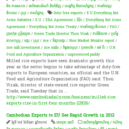
និង​ ការ​នេ​សាទ​
/
ផលិតផលដំណាំ និងទំនិញ
/
សេដ្ឋកិច្ច និងពាណិជ្ជកម្ម
/
ការនាំចេញ/
នីហរណ
/
​ស្រូវ​
/
ពាណិជ្ជកម្ម
Duty-free exports
/
E.U Everything But
Arms Initiative
/
E.U.
/
EBA Agreement
/
អឺរ៉ុប
/
Everything But Arms
Agreement
/
Everything But Arms Treaty
/
ការនាំចេញ/នីហរណ
/
FAO
/
ក្រុមហ៊ុន​ ហ្គ្រីនត្រេត
/
Green Trade Director Thon Virak
/
ការវិនិយោគ
/
ប្រព័ន្ធ​
ធារាសាស្ត្រ​
/
​អង្ករ
/
ស្រូវ
/
rice
/
ទីផ្សារអង្ករ
/
Rice Market Monitor report
/
rice mill investment
/
rice mills
/
ទិន្នផលស្រូវ
/
ប្រទេសថៃ
/
ធន់ វីរៈ
/
U.N.
Food and Agriculture Organization
/
unprocessed paddy
Milled rice exports have seen dramatic growth this
year as the sector begins to take advantage of duty-free
exports to European countries, an official and the U.N.
Food and Agriculture Organization (FAO) said. Thon
Virak, director of state-owned rice exporter Green
Trade, said Tuesday that in
...
http://www.cambodiadaily.com/business/milled-rice-
exports-rise-in-first-four-months-22826/
Cambodian Exports to EU See Rapid Growth in 2012
ថ្ងៃទី ២៩ ខែមិថុនា ឆ្នាំ២០១៥
ខេមបូឌា ដេលី
​ផលិតកម្ម​ផ្នែក​កសិកម្ម​
/
កសិកម្ម​