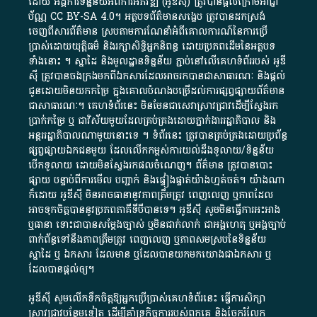
ដោយ​ អង្គការ​ទិន្នន័យ​អំពី​ការអភិវឌ្ឍ​​ (អូ​ឌី​ស៊ី)​ ត្រូវ​បាន​ផ្តល់​ក្រោម​អាជ្ញា
ប័ណ្ណ​
CC BY-SA 4.0
។​ អត្ថបទ​ព័ត៌មាន​សង្ខេប​ ត្រូវ​បាន​ដកស្រង់​
ចេញពី​សារព័ត៌មាន ស្របតាមការ​ណែនាំ​អំពី​គោលការណ៍​នៃ​ការ​ប្រើ
ប្រាស់​ដោយ​យុត្តិធម៌​ និង​រក្សាសិទ្ធិអ្នកនិពន្ធ ដោយ​ប្រភពដើម​នៃ​​អត្ថបទ
ទាំង​នោះ​ ។​ ស្នាដៃ​ និង​មូលដ្ឋាន​ទិន្នន័យ ​ភ្ជាប់​នៅ​លើ​គេហទំព័រ​របស់​ អូ​ឌី​
ស៊ី​ ត្រូវ​បាន​ចងក្រង​មក​ពី​ឯកសារ​ដែល​អាច​រក​បានជា​សាធារណៈ​ និង​ផ្តល់​
ជូន​ដោយ​មិន​យក​កម្រៃ​ ក្នុង​គោលបំណង​បម្រើ​ដល់ការ​ផ្សព្វផ្សាយ​ព័ត៌មាន​
ជា​សាធារណៈ​។​ គេហទំព័រ​នេះ​ មិនមែន​ជា​សេវា​ស្រាវជ្រាវ​ដើម្បី​ស្វែងរក
ប្រាក់​កម្រៃ​ ឬ​ ជា​វិស័យ​មួយ​ដែល​គ្រប់គ្រង​ដោយ​ភ្នាក់ងារ​រដ្ឋាភិបាល​ និង ​
អន្តររដ្ឋាភិបាល​ណាមួយ​នោះ​ទេ ​។​ ទំព័រ​នេះ​ ត្រូវ​បាន​គ្រប់គ្រង​ដោយ​ប្រព័ន្ធ​
ផ្សព្វផ្សាយ​ឯកជន​មួយ​ ដែល​លើកកម្ពស់​ការ​យល់​ដឹង​ទូលាយ​/​ទិន្នន័យ​
បើក​ទូលាយ​ ដោយ​មិនស្វែង​រក​ផល​ចំណេញ​។​ ព័ត៌មាន​ ត្រូវ​បាន​បោះ
ផ្សាយ​ បន្ទាប់​ពី​ការ​មើល​ បញ្ជាក់​ និង​ផ្ទៀងផ្ទាត់​យ៉ាង​ហ្មត់ចត់​។​ យ៉ាងណា​
ក៏​ដោយ​ អូ​ឌី​ស៊ី​ មិន​អាច​ធានា​នូវ​ភាព​ត្រឹមត្រូវ​ ពេញលេញ​ ឬ​ភាព​ដែល​
អាច​ទុកចិត្ត​បាននូវ​ប្រភព​ភាគី​ទី​បី​បាន​ទេ​។​ អូ​ឌី​ស៊ី​ សូម​មិន​ធ្វើការ​អះអាង​
ឬ​ធានា​ ទោះជា​បាន​សម្តែង​ច្បាស់​ ឬ​មិន​ជាក់លាក់​ ជា​អង្គហេតុ​ ឬ​អង្គច្បាប់​
ពាក់ព័ន្ធ​ទៅ​នឹង​ភាព​ត្រឹមត្រូវ​ ពេញលេញ​ ឬ​ភាព​សម​ស្រប​នៃ​ទិន្នន័យ​
ស្នាដៃ​ ឬ​ ឯកសារ​ ដែល​មាន​ ឬ​ដែល​បាន​យក​មក​យោង​ជា​ឯកសារ​ ឬ​
ដែល​បាន​ផ្តល់​ឲ្យ​។
អូឌីស៊ី សូមលើកទឹកចិត្តឱ្យអ្នកប្រើប្រាស់គេហទំព័រនេះ ធ្វើការសិក្សា
ស្រាវជ្រាវបន្ថែមទៀត ដើម្បីគាំទ្រកិច្ចការ​របស់ពួកគេ និងចែករំលែក