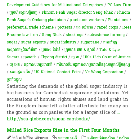
Development Guidelines for Multinational Enterprises
/
PC Law Firm
/
ក្រុម​ហ៊ុន​ស្ករសភ្នំពេញ
/
Phnom Penh Sugar director Seng Nhak
/
Phnom
Penh Sugar’s Omlaing plantation
/
plantation workers
/
Plantations
/
preferential trade scheme
/
protests
/
ពុង ឈីវ​​​កេក
/
razed crops
/
Rees
Broome law firm
/
Seng Nhak
/
shootings
/
subsistence farming
/
sugar
/
sugar exports
/
sugar industry
/
sugarcane
/
ការ​អភិវឌ្ឍ​
ឧស្សាហកម្ម​ដំណាំ​អំពៅ
/
ប្រទេស តៃវ៉ាន់
/
ក្រុមហ៊ុន ថេត & ឡាល៍
/
Tate & Lyle
Sugars
/
ប្រទេសថៃ
/
Thpong district
/
យូ​ ខេ
/
UK’s High Court of Justice
/
យូ អេន
/
អង្គការសហប្រជាជាតិ
/
ការិយាល័យ​អង្គការសហប្រជាជាតិ​ទទួល​បន្ទុក​សិទ្ធិ​មនុស្ស​
/
សហរដ្ឋអាមេរិក
/
US National Contact Point
/
Ve Wong Corporation
/
ប្រាក់​ឈ្នួល
Satiating the demands of the global sugar industry is
big business for Cambodia’s sugarcane plantations. Yet
accusations of human rights abuses and land grabs in
the Kingdom have left a bitter aftertaste for many on
the ground as companies vie for a larger slice of
...
http://sea-globe.com/sugar-cambodia/
Milled Rice Exports Rise in the First Four Months
ថ្ងៃទី ៧ ខែវិច្ឆិកា ឆ្នាំ២០១៣
ខេមបូឌា ដេលី
​ផលិតកម្ម​ផ្នែក​កសិកម្ម​
/
កសិកម្ម​