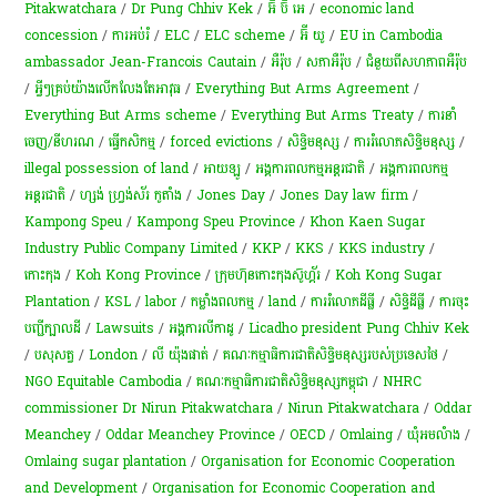
Pitakwatchara
/
Dr Pung Chhiv Kek
/
អ៊ី ប៊ី អេ
/
economic land
concession
/
ការអប់រំ
/
ELC
/
ELC scheme
/
អ៊ី យូ
/
EU in Cambodia
ambassador Jean-Francois Cautain
/
អឺរ៉ុប
/
សភាអឺរ៉ុប
/
ជំនួយពីសហភាពអឺរ៉ុប
/
អ្វីៗ​គ្រប់​យ៉ាង​លើក​លែង​តែ​អាវុធ
/
Everything But Arms Agreement
/
Everything But Arms scheme
/
Everything But Arms Treaty
/
ការនាំ
ចេញ/នីហរណ
/
ធ្វើកសិកម្ម
/
forced evictions
/
សិទ្ធិមនុស្ស
/
ការរំលោភសិទ្ធិមនុស្ស​
/
illegal possession of land
/
អាយឡូ
/
អង្គការពលកម្មអន្តរជាតិ
/
​អង្គការ​ពលកម្ម​
អន្តរជាតិ
/
ហ្សង់ ហ្វ្រង់ស័រ កូតាំង
/
Jones Day
/
Jones Day law firm
/
Kampong Speu
/
Kampong Speu Province
/
Khon Kaen Sugar
Industry Public Company Limited
/
KKP
/
KKS
/
KKS industry
/
កោះកុង
/
Koh Kong Province
/
ក្រុមហ៊ុន​កោះកុង​ស៊ូហ្គ័រ
/
Koh Kong Sugar
Plantation
/
KSL
/
labor
/
កម្លាំងពលកម្ម
/
land
/
ការ​រំលោភ​ដីធ្លី​
/
សិទ្ធិ​ដីធ្លី
/
ការចុះ
បញ្ជីក្បាលដី
/
Lawsuits
/
អង្គការលីកាដូ
/
Licadho president Pung Chhiv Kek
/
បសុសត្វ
/
London
/
លី យ៉ុងផាត់
/
គណៈកម្មាធិការ​ជាតិ​សិទ្ធិ​មនុស្សរបស់​ប្រទេសថៃ
/
NGO Equitable Cambodia
/
គណៈកម្មាធិការជាតិសិទ្ធិមនុស្សកម្ពុជា
/
NHRC
commissioner Dr Nirun Pitakwatchara
/
Nirun Pitakwatchara
/
Oddar
Meanchey
/
Oddar Meanchey Province
/
OECD
/
Omlaing
/
ឃុំ​អម​លំាង
/
Omlaing sugar plantation
/
Organisation for Economic Cooperation
and Development
/
Organisation for Economic Cooperation and