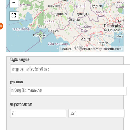
Leaflet
| ©
OpenStreetMap
contributors.
ស្វែងរកអត្ថបទ
ប្រធានបទ
ចន្លោះពេលវេលា