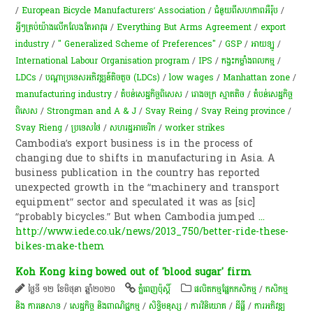
/
European Bicycle Manufacturers’ Association
/
ជំនួយពីសហភាពអឺរ៉ុប
/
អ្វីៗ​គ្រប់​យ៉ាង​លើក​លែង​តែ​អាវុធ
/
Everything But Arms Agreement
/
export
industry
/
" Generalized Scheme of Preferences"
/
GSP
/
អាយឡូ
/
International Labour Organisation program
/
IPS
/
កង្វះ​កម្លាំង​ពលកម្ម
/
LDCs
/
បណ្តា​ប្រទេស​អភិវឌ្ឍន៍​តិច​តួច (LDCs)
/
low wages
/
Manhattan zone
/
manufacturing industry
/
តំបន់សេដ្ឋកិច្ចពិសេស
/
រោងចក្រ​ ស្មាត​តិច​
/
តំបន់សេដ្ឋកិច្ច
ពិសេស
/
Strongman and A & J
/
Svay Reing
/
Svay Reing province
/
Svay Rieng
/
ប្រទេសថៃ
/
សហរដ្ឋអាមេរិក
/
worker strikes
Cambodia’s export business is in the process of
changing due to shifts in manufacturing in Asia. A
business publication in the country has reported
unexpected growth in the “machinery and transport
equipment” sector and speculated it was as [sic]
“probably bicycles.” But when Cambodia jumped
...
http://www.iede.co.uk/news/2013_750/better-ride-these-
bikes-make-them
Koh Kong king bowed out of 'blood sugar' firm
ថ្ងៃទី ១២ ខែមិថុនា ឆ្នាំ២០២០
ភ្នំពេញប៉ុស្តិ៍
​ផលិតកម្ម​ផ្នែក​កសិកម្ម​
/
កសិកម្ម​
និង​ ការ​នេ​សាទ​
/
សេដ្ឋកិច្ច និងពាណិជ្ជកម្ម
/
សិទ្ធិមនុស្ស
/
ការវិនិយោគ
/
ដីធ្លី
/
ការ​អភិវឌ្ឍ​