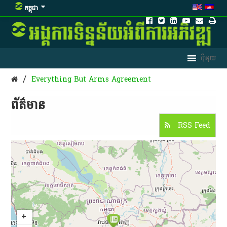
កម្ពុជា
/
Everything But Arms Agreement
ព័ត៌មាន​
RSS Feed