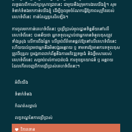
លទ្ធផលពីការសិក្សាស្រាវជ្រាវនេះ ជាមួយនឹងក្រុមការងារយើងខ្ញុំ។ សូម
ទំនាក់ទំនងមកកាន់យើងខ្ញុំ
ដើម្បីចូលរួមចំណែកធ្វើឱ្យភាពសុក្រឹតរបស់
គេហទំព័នេះ កាន់តែល្អប្រសើរឡើង។
ការចូលមកកាន់គេហទំព័រនេះ ឬប្រើប្រាស់មូលដ្ឋានទិន្នន័យនៅលើ
គេហទំព័រនេះ បានន័យថា អ្នកទទួលស្គាល់ថាអ្នកមានទំនួលខុសត្រូវ
ទាំងស្រុង លើការពឹងផ្អែក លើគ្រប់ព័ត៌មានផ្តល់ឱ្យនៅលើគេហទំព័រនេះ
ហើយយល់ព្រមថាអ្នកនឹងមិនបង្ករអន្តរាយ ឬ ទាមទារ​ឱ្យមានការទទួលខុស​
ត្រូវពីបុគ្គល ឬអង្គភាពពាក់ព័ន្ធនឹងការអភិវឌ្ឍទម្រង់ និងខ្លឹមសាររបស់
គេហទំព័រនេះ សម្រាប់រាល់ការបាត់បង់ ការខូចប្រយោជន៍ ឬ អន្តរាយ
ដែលកើតចេញពីការប្រើប្រាស់គេហទំព័រនេះ។
អំពី​យើង​
ទំនាក់ទំនង
កំណត់សម្គាល់
លក្ខខណ្ឌនៃការប្រើប្រាស់
វិភាគទាន