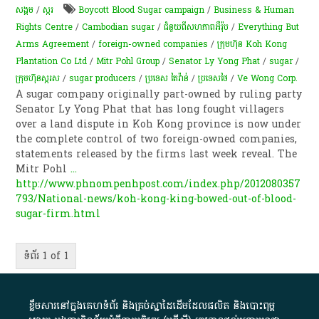
សង្គម
/
​ស្ករ
Boycott Blood Sugar campaign
/
Business & Human
Rights Centre
/
Cambodian sugar
/
ជំនួយពីសហភាពអឺរ៉ុប
/
Everything But
Arms Agreement
/
foreign-owned companies
/
​ក្រុមហ៊ុន Koh Kong
Plantation Co Ltd
/
Mitr Pohl Group
/
Senator Ly Yong Phat
/
sugar
/
ក្រុម​ហ៊ុន​ស្ករស
/
sugar producers
/
ប្រទេស តៃវ៉ាន់
/
ប្រទេសថៃ
/
Ve Wong Corp.
A sugar company originally part-owned by ruling party
Senator Ly Yong Phat that has long fought villagers
over a land dispute in Koh Kong province is now under
the complete control of two foreign-owned companies,
statements released by the firms last week reveal. The
Mitr Pohl
...
http://www.phnompenhpost.com/index.php/2012080357
793/National-news/koh-kong-king-bowed-out-of-blood-
sugar-firm.html
ទំព័រ 1 of 1
ខ្លឹមសារ​នៅ​ក្នុង​គេហទំព័រ និង​គ្រប់​ស្នា​ដៃ​ដើម​ដែល​ផលិត​ និង​បោះពុម្ព​