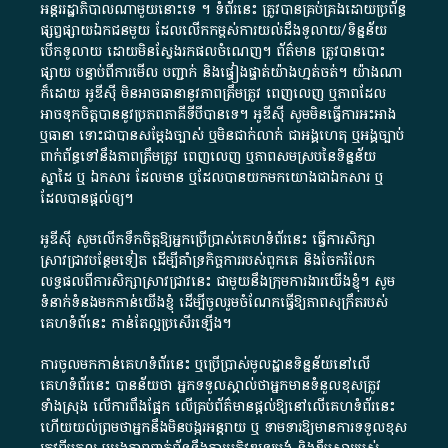
អន្តររដ្ឋាភិបាល​ណាមួយ​នោះ​ទេ ​។​ ទំព័រ​នេះ​ ត្រូវ​បាន​គ្រប់គ្រង​ដោយ​ប្រព័ន្ធ​
ផ្សព្វផ្សាយ​ឯកជន​មួយ​ ដែល​លើកកម្ពស់​ការ​យល់​ដឹង​ទូលាយ​/​ទិន្នន័យ​
បើក​ទូលាយ​ ដោយ​មិនស្វែង​រក​ផល​ចំណេញ​។​ ព័ត៌មាន​ ត្រូវ​បាន​បោះ
ផ្សាយ​ បន្ទាប់​ពី​ការ​មើល​ បញ្ជាក់​ និង​ផ្ទៀងផ្ទាត់​យ៉ាង​ហ្មត់ចត់​។​ យ៉ាងណា​
ក៏​ដោយ​ អូ​ឌី​ស៊ី​ មិន​អាច​ធានា​នូវ​ភាព​ត្រឹមត្រូវ​ ពេញលេញ​ ឬ​ភាព​ដែល​
អាច​ទុកចិត្ត​បាននូវ​ប្រភព​ភាគី​ទី​បី​បាន​ទេ​។​ អូ​ឌី​ស៊ី​ សូម​មិន​ធ្វើការ​អះអាង​
ឬ​ធានា​ ទោះជា​បាន​សម្តែង​ច្បាស់​ ឬ​មិន​ជាក់លាក់​ ជា​អង្គហេតុ​ ឬ​អង្គច្បាប់​
ពាក់ព័ន្ធ​ទៅ​នឹង​ភាព​ត្រឹមត្រូវ​ ពេញលេញ​ ឬ​ភាព​សម​ស្រប​នៃ​ទិន្នន័យ​
ស្នាដៃ​ ឬ​ ឯកសារ​ ដែល​មាន​ ឬ​ដែល​បាន​យក​មក​យោង​ជា​ឯកសារ​ ឬ​
ដែល​បាន​ផ្តល់​ឲ្យ​។
អូឌីស៊ី សូមលើកទឹកចិត្តឱ្យអ្នកប្រើប្រាស់គេហទំព័រនេះ ធ្វើការសិក្សា
ស្រាវជ្រាវបន្ថែមទៀត ដើម្បីគាំទ្រកិច្ចការ​របស់ពួកគេ និងចែករំលែក
លទ្ធផលពីការសិក្សាស្រាវជ្រាវនេះ ជាមួយនឹងក្រុមការងារយើងខ្ញុំ។ សូម
ទំនាក់ទំនងមកកាន់យើងខ្ញុំ
ដើម្បីចូលរួមចំណែកធ្វើឱ្យភាពសុក្រឹតរបស់
គេហទំព័នេះ កាន់តែល្អប្រសើរឡើង។
ការចូលមកកាន់គេហទំព័រនេះ ឬប្រើប្រាស់មូលដ្ឋានទិន្នន័យនៅលើ
គេហទំព័រនេះ បានន័យថា អ្នកទទួលស្គាល់ថាអ្នកមានទំនួលខុសត្រូវ
ទាំងស្រុង លើការពឹងផ្អែក លើគ្រប់ព័ត៌មានផ្តល់ឱ្យនៅលើគេហទំព័រនេះ
ហើយយល់ព្រមថាអ្នកនឹងមិនបង្ករអន្តរាយ ឬ ទាមទារ​ឱ្យមានការទទួលខុស​