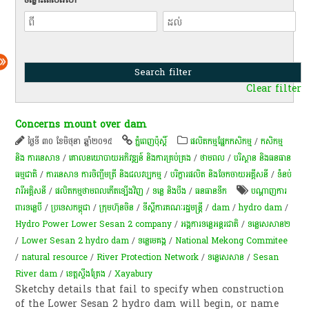
Clear filter
Concerns mount over dam
ថ្ងៃទី ៣០ ខែមិថុនា ឆ្នាំ២០១៥
ភ្នំពេញប៉ុស្តិ៍
​ផលិតកម្ម​ផ្នែក​កសិកម្ម​
/
កសិកម្ម​
និង​ ការ​នេ​សាទ​
/
គោលនយោបាយ​អភិវឌ្ឍន៍​ និង​ការ​គ្រប់គ្រង​
/
ថាមពល
/
បរិស្ថាន និងធនធាន
ធម្មជាតិ
/
ការនេសាទ ការចិញ្ចឹមត្រី និងជលវប្បកម្ម
/
បរិក្ខារផលិត និងចែកចាយអគ្គីសនី
/
ទំនប់​
វា​រី​អគ្គិសនី​
/
ផលិតកម្មថាមពលកើតឡើងវិញ
/
ទន្លេ និងបឹង
/
​ធនធាន​ទឹក​
បណ្តាញ​ការ​
ពារ​ទន្លេ​បី
/
ប្រទេសកម្ពុជា
/
ក្រុមហ៊ុនចិន
/
ទីស្តីការគណៈរដ្ឋមន្រ្តី
/
dam
/
hydro dam
/
Hydro Power Lower Sesan 2 company
/
​​អង្គការទន្លេ​អន្តរជាតិ​
/
ទន្លេសេសាន​២
/
Lower Sesan 2 hydro dam
/
ទន្លេមេគង្គ
/
National Mekong Commitee
/
natural resource
/
River Protection Network
/
ទន្លេ​សេសាន
/
Sesan
River dam
/
ខេត្តស្ទឹងត្រែង
/
Xayabury
Sketchy details that fail to specify when construction
of the Lower Sesan 2 hydro dam will begin, or name