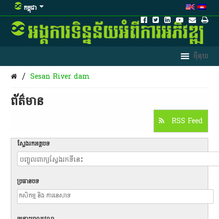
កម្ពុជា
/
Sesan River dam
ព័ត៌មាន​
RSS Feed
ស្វែងរកអត្ថបទ
ប្រធានបទ
ចន្លោះពេលវេលា