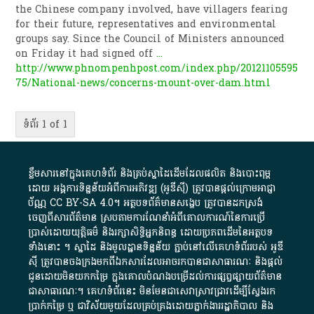
the Chinese company involved, have villagers fearing
for their future, representatives and environmental
groups say. Since the Council of Ministers announced
on Friday it had signed off
...
http://www.phnompenhpost.com/index.php/20121105595
75/National-news/concerns-mount-over-dam.html
ទំព័រ 1 of 1
ខ្លឹមសារ​នៅ​ក្នុង​គេហទំព័រ និង​គ្រប់​ស្នា​ដៃ​ដើម​ដែល​ផលិត​ និង​បោះពុម្ព​
ដោយ​ អង្គការ​ទិន្នន័យ​អំពី​ការអភិវឌ្ឍ​​ (អូ​ឌី​ស៊ី)​ ត្រូវ​បាន​ផ្តល់​ក្រោម​អាជ្ញា
ប័ណ្ណ​
CC BY-SA 4.0
។​ អត្ថបទ​ព័ត៌មាន​សង្ខេប​ ត្រូវ​បាន​ដកស្រង់​
ចេញពី​សារព័ត៌មាន ស្របតាមការ​ណែនាំ​អំពី​គោលការណ៍​នៃ​ការ​ប្រើ
ប្រាស់​ដោយ​យុត្តិធម៌​ និង​រក្សាសិទ្ធិអ្នកនិពន្ធ ដោយ​ប្រភពដើម​នៃ​​អត្ថបទ
ទាំង​នោះ​ ។​ ស្នាដៃ​ និង​មូលដ្ឋាន​ទិន្នន័យ ​ភ្ជាប់​នៅ​លើ​គេហទំព័រ​របស់​ អូ​ឌី​
ស៊ី​ ត្រូវ​បាន​ចងក្រង​មក​ពី​ឯកសារ​ដែល​អាច​រក​បានជា​សាធារណៈ​ និង​ផ្តល់​
ជូន​ដោយ​មិន​យក​កម្រៃ​ ក្នុង​គោលបំណង​បម្រើ​ដល់ការ​ផ្សព្វផ្សាយ​ព័ត៌មាន​
ជា​សាធារណៈ​។​ គេហទំព័រ​នេះ​ មិនមែន​ជា​សេវា​ស្រាវជ្រាវ​ដើម្បី​ស្វែងរក
ប្រាក់​កម្រៃ​ ឬ​ ជា​វិស័យ​មួយ​ដែល​គ្រប់គ្រង​ដោយ​ភ្នាក់ងារ​រដ្ឋាភិបាល​ និង ​