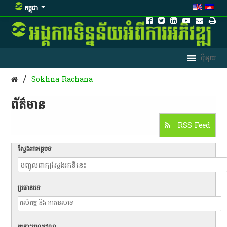
កម្ពុជា
/
Sokhna Rachana
ព័ត៌មាន​
RSS Feed
ស្វែងរកអត្ថបទ
ប្រធានបទ
ចន្លោះពេលវេលា