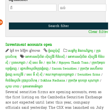
Clear filter
Investment accounts open
ថ្ងៃទី ២១ ខែវិច្ឆិកា ឆ្នាំ២០១៣
ភ្នំពេញប៉ុស្តិ៍
សេដ្ឋកិច្ច និងពាណិជ្ជកម្ម
/
ក្រុង
ព្រះសីហនុ
ធនាគារអេស៊ីលីដា ស៊ីឃ្យួរឹធី ភីអិលស៊ី
/
ធនាគារអេស៊ីលីដា ស៊ីឃ្យួរឹធី ភីអិល
ស៊ី
/
ប្រទេសកម្ពុជា
/
ស៊ី អេស​ អ៊ិច
/
គុយ វ៉ាត
/
Nguyen Thanh Toan
/
ក្រុម​ហ៊ុន​មូល​
បត្រ​ភ្នំ​ពេញ​
/
រដ្ឋា​ករទឹកស្វយ័តក្រុងភ្នំពេញ
/
Sacom Securities
/
ក្រុម​ហ៊ុន​ អេសប៊ីអាយ
ភ្នំពេញ សេឃ្យូរីធី
/
អេស អ៊ី ស៊ី ស៊ី
/
គណៈកម្មការ​មូលបត្រ​កម្ពុជា
/
Securities firms
/
កំពង់ផែស្វយ័ត ក្រុងព្រះសីហនុ
/
Sokhna Rachana
/
ក្រុមហ៊ុន មូលបត្រ សូណាត្រា
/
ស្វាយ ហាយ
/
​ទូរគមនាគមន៍​កម្ពុជា​
Several securities firms are opening accounts, even as
the first listing on the Cambodia Securities Exchange
are not expected until later this year, company
officials said yesterday. The CSX was launched on July