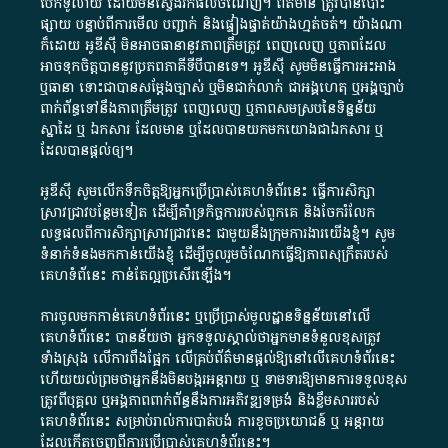
បើក​ទូលាយ​ ដោយ​មិនស្វែង​រក​ផល​ចំណេញ​។​ ព័ត៌មាន​ ត្រូវ​បាន​បោះ
ផ្សាយ​ បន្ទាប់​ពី​ការ​មើល​ បញ្ជាក់​ និង​ផ្ទៀងផ្ទាត់​យ៉ាង​ហ្មត់ចត់​។​ យ៉ាងណា​
ក៏​ដោយ​ អូ​ឌី​ស៊ី​ មិន​អាច​ធានា​នូវ​ភាព​ត្រឹមត្រូវ​ ពេញលេញ​ ឬ​ភាព​ដែល​
អាច​ទុកចិត្ត​បាននូវ​ប្រភព​ភាគី​ទី​បី​បាន​ទេ​។​ អូ​ឌី​ស៊ី​ សូម​មិន​ធ្វើការ​អះអាង​
ឬ​ធានា​ ទោះជា​បាន​សម្តែង​ច្បាស់​ ឬ​មិន​ជាក់លាក់​ ជា​អង្គហេតុ​ ឬ​អង្គច្បាប់​
ពាក់ព័ន្ធ​ទៅ​នឹង​ភាព​ត្រឹមត្រូវ​ ពេញលេញ​ ឬ​ភាព​សម​ស្រប​នៃ​ទិន្នន័យ​
ស្នាដៃ​ ឬ​ ឯកសារ​ ដែល​មាន​ ឬ​ដែល​បាន​យក​មក​យោង​ជា​ឯកសារ​ ឬ​
ដែល​បាន​ផ្តល់​ឲ្យ​។
អូឌីស៊ី សូមលើកទឹកចិត្តឱ្យអ្នកប្រើប្រាស់គេហទំព័រនេះ ធ្វើការសិក្សា
ស្រាវជ្រាវបន្ថែមទៀត ដើម្បីគាំទ្រកិច្ចការ​របស់ពួកគេ និងចែករំលែក
លទ្ធផលពីការសិក្សាស្រាវជ្រាវនេះ ជាមួយនឹងក្រុមការងារយើងខ្ញុំ។ សូម
ទំនាក់ទំនងមកកាន់យើងខ្ញុំ
ដើម្បីចូលរួមចំណែកធ្វើឱ្យភាពសុក្រឹតរបស់
គេហទំព័នេះ កាន់តែល្អប្រសើរឡើង។
ការចូលមកកាន់គេហទំព័រនេះ ឬប្រើប្រាស់មូលដ្ឋានទិន្នន័យនៅលើ
គេហទំព័រនេះ បានន័យថា អ្នកទទួលស្គាល់ថាអ្នកមានទំនួលខុសត្រូវ
ទាំងស្រុង លើការពឹងផ្អែក លើគ្រប់ព័ត៌មានផ្តល់ឱ្យនៅលើគេហទំព័រនេះ
ហើយយល់ព្រមថាអ្នកនឹងមិនបង្ករអន្តរាយ ឬ ទាមទារ​ឱ្យមានការទទួលខុស​
ត្រូវពីបុគ្គល ឬអង្គភាពពាក់ព័ន្ធនឹងការអភិវឌ្ឍទម្រង់ និងខ្លឹមសាររបស់
គេហទំព័រនេះ សម្រាប់រាល់ការបាត់បង់ ការខូចប្រយោជន៍ ឬ អន្តរាយ
ដែលកើតចេញពីការប្រើប្រាស់គេហទំព័រនេះ។