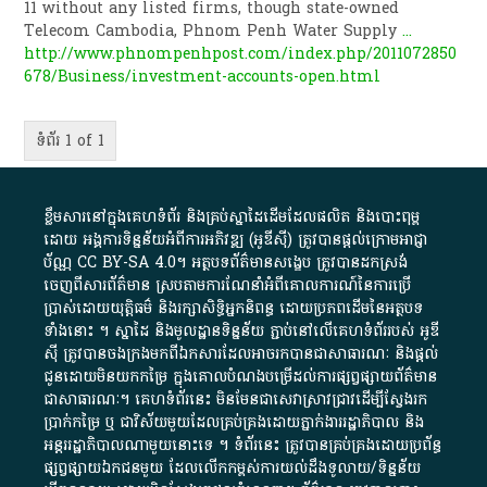
11 without any listed firms, though state-owned
Telecom Cambodia, Phnom Penh Water Supply
...
http://www.phnompenhpost.com/index.php/2011072850
678/Business/investment-accounts-open.html
ទំព័រ 1 of 1
ខ្លឹមសារ​នៅ​ក្នុង​គេហទំព័រ និង​គ្រប់​ស្នា​ដៃ​ដើម​ដែល​ផលិត​ និង​បោះពុម្ព​
ដោយ​ អង្គការ​ទិន្នន័យ​អំពី​ការអភិវឌ្ឍ​​ (អូ​ឌី​ស៊ី)​ ត្រូវ​បាន​ផ្តល់​ក្រោម​អាជ្ញា
ប័ណ្ណ​
CC BY-SA 4.0
។​ អត្ថបទ​ព័ត៌មាន​សង្ខេប​ ត្រូវ​បាន​ដកស្រង់​
ចេញពី​សារព័ត៌មាន ស្របតាមការ​ណែនាំ​អំពី​គោលការណ៍​នៃ​ការ​ប្រើ
ប្រាស់​ដោយ​យុត្តិធម៌​ និង​រក្សាសិទ្ធិអ្នកនិពន្ធ ដោយ​ប្រភពដើម​នៃ​​អត្ថបទ
ទាំង​នោះ​ ។​ ស្នាដៃ​ និង​មូលដ្ឋាន​ទិន្នន័យ ​ភ្ជាប់​នៅ​លើ​គេហទំព័រ​របស់​ អូ​ឌី​
ស៊ី​ ត្រូវ​បាន​ចងក្រង​មក​ពី​ឯកសារ​ដែល​អាច​រក​បានជា​សាធារណៈ​ និង​ផ្តល់​
ជូន​ដោយ​មិន​យក​កម្រៃ​ ក្នុង​គោលបំណង​បម្រើ​ដល់ការ​ផ្សព្វផ្សាយ​ព័ត៌មាន​
ជា​សាធារណៈ​។​ គេហទំព័រ​នេះ​ មិនមែន​ជា​សេវា​ស្រាវជ្រាវ​ដើម្បី​ស្វែងរក
ប្រាក់​កម្រៃ​ ឬ​ ជា​វិស័យ​មួយ​ដែល​គ្រប់គ្រង​ដោយ​ភ្នាក់ងារ​រដ្ឋាភិបាល​ និង ​
អន្តររដ្ឋាភិបាល​ណាមួយ​នោះ​ទេ ​។​ ទំព័រ​នេះ​ ត្រូវ​បាន​គ្រប់គ្រង​ដោយ​ប្រព័ន្ធ​
ផ្សព្វផ្សាយ​ឯកជន​មួយ​ ដែល​លើកកម្ពស់​ការ​យល់​ដឹង​ទូលាយ​/​ទិន្នន័យ​