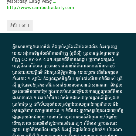
yesterday. Eang Veng
...
http://www.cambodiadaily.com
ទំព័រ 1 of 1
ខ្លឹមសារ​នៅ​ក្នុង​គេហទំព័រ និង​គ្រប់​ស្នា​ដៃ​ដើម​ដែល​ផលិត​ និង​បោះពុម្ព​
ដោយ​ អង្គការ​ទិន្នន័យ​អំពី​ការអភិវឌ្ឍ​​ (អូ​ឌី​ស៊ី)​ ត្រូវ​បាន​ផ្តល់​ក្រោម​អាជ្ញា
ប័ណ្ណ​
CC BY-SA 4.0
។​ អត្ថបទ​ព័ត៌មាន​សង្ខេប​ ត្រូវ​បាន​ដកស្រង់​
ចេញពី​សារព័ត៌មាន ស្របតាមការ​ណែនាំ​អំពី​គោលការណ៍​នៃ​ការ​ប្រើ
ប្រាស់​ដោយ​យុត្តិធម៌​ និង​រក្សាសិទ្ធិអ្នកនិពន្ធ ដោយ​ប្រភពដើម​នៃ​​អត្ថបទ
ទាំង​នោះ​ ។​ ស្នាដៃ​ និង​មូលដ្ឋាន​ទិន្នន័យ ​ភ្ជាប់​នៅ​លើ​គេហទំព័រ​របស់​ អូ​ឌី​
ស៊ី​ ត្រូវ​បាន​ចងក្រង​មក​ពី​ឯកសារ​ដែល​អាច​រក​បានជា​សាធារណៈ​ និង​ផ្តល់​
ជូន​ដោយ​មិន​យក​កម្រៃ​ ក្នុង​គោលបំណង​បម្រើ​ដល់ការ​ផ្សព្វផ្សាយ​ព័ត៌មាន​
ជា​សាធារណៈ​។​ គេហទំព័រ​នេះ​ មិនមែន​ជា​សេវា​ស្រាវជ្រាវ​ដើម្បី​ស្វែងរក
ប្រាក់​កម្រៃ​ ឬ​ ជា​វិស័យ​មួយ​ដែល​គ្រប់គ្រង​ដោយ​ភ្នាក់ងារ​រដ្ឋាភិបាល​ និង ​
អន្តររដ្ឋាភិបាល​ណាមួយ​នោះ​ទេ ​។​ ទំព័រ​នេះ​ ត្រូវ​បាន​គ្រប់គ្រង​ដោយ​ប្រព័ន្ធ​
ផ្សព្វផ្សាយ​ឯកជន​មួយ​ ដែល​លើកកម្ពស់​ការ​យល់​ដឹង​ទូលាយ​/​ទិន្នន័យ​
បើក​ទូលាយ​ ដោយ​មិនស្វែង​រក​ផល​ចំណេញ​។​ ព័ត៌មាន​ ត្រូវ​បាន​បោះ
ផ្សាយ​ បន្ទាប់​ពី​ការ​មើល​ បញ្ជាក់​ និង​ផ្ទៀងផ្ទាត់​យ៉ាង​ហ្មត់ចត់​។​ យ៉ាងណា​