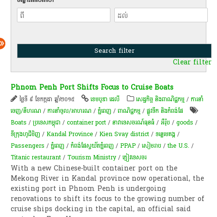
Clear filter
Phnom Penh Port Shifts Focus to Cruise Boats
ថ្ងៃទី ៩ ខែកក្កដា ឆ្នាំ២០១៥
ខេមបូឌា ដេលី
សេដ្ឋកិច្ច និងពាណិជ្ជកម្ម
/
ការនាំ
ចេញ/នីហរណ
/
ការនាំចូល/អាហរណ
/
ភ្នំពេញ
/
ពាណិជ្ជកម្ម
/
ផ្លូវទឹក និងកំពង់ផែ
Boats
/
ប្រទេសកម្ពុជា
/
container port
/
នាវា​ទេសចរណ៍​ធុន​ធំ​
/
អឺរ៉ុប
/
goods
/
ទីក្រុងហូជីមិញ
/
Kandal Province
/
Kien Svay district
/
ទន្លេមេគង្គ
/
Passengers
/
ភ្នំពេញ
/
កំពង់ផែស្វយ័តភ្នំពេញ
/
PPAP
/
សៀមរាប
/
the U.S.
/
Titanic restaurant
/
Tourism Ministry
/
ភ្ញៀវ​ទេសចរ
With a new Chinese-built container port on the
Mekong River in Kandal province now operational, the
existing port in Phnom Penh is undergoing
renovations to shift its focus to the growing number of
cruise ships docking in the capital, an official said