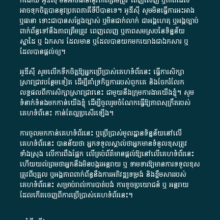
ក៏​ដោយ​ អូ​ឌី​ស៊ី​ មិន​អាច​ធានា​នូវ​ភាព​ត្រឹមត្រូវ​ ពេញលេញ​ ឬ​ភាព​ដែល​
អាច​ទុកចិត្ត​បាននូវ​ប្រភព​ភាគី​ទី​បី​បាន​ទេ​។​ អូ​ឌី​ស៊ី​ សូម​មិន​ធ្វើការ​អះអាង​
ឬ​ធានា​ ទោះជា​បាន​សម្តែង​ច្បាស់​ ឬ​មិន​ជាក់លាក់​ ជា​អង្គហេតុ​ ឬ​អង្គច្បាប់​
ពាក់ព័ន្ធ​ទៅ​នឹង​ភាព​ត្រឹមត្រូវ​ ពេញលេញ​ ឬ​ភាព​សម​ស្រប​នៃ​ទិន្នន័យ​
ស្នាដៃ​ ឬ​ ឯកសារ​ ដែល​មាន​ ឬ​ដែល​បាន​យក​មក​យោង​ជា​ឯកសារ​ ឬ​
ដែល​បាន​ផ្តល់​ឲ្យ​។
អូឌីស៊ី សូមលើកទឹកចិត្តឱ្យអ្នកប្រើប្រាស់គេហទំព័រនេះ ធ្វើការសិក្សា
ស្រាវជ្រាវបន្ថែមទៀត ដើម្បីគាំទ្រកិច្ចការ​របស់ពួកគេ និងចែករំលែក
លទ្ធផលពីការសិក្សាស្រាវជ្រាវនេះ ជាមួយនឹងក្រុមការងារយើងខ្ញុំ។ សូម
ទំនាក់ទំនងមកកាន់យើងខ្ញុំ
ដើម្បីចូលរួមចំណែកធ្វើឱ្យភាពសុក្រឹតរបស់
គេហទំព័នេះ កាន់តែល្អប្រសើរឡើង។
ការចូលមកកាន់គេហទំព័រនេះ ឬប្រើប្រាស់មូលដ្ឋានទិន្នន័យនៅលើ
គេហទំព័រនេះ បានន័យថា អ្នកទទួលស្គាល់ថាអ្នកមានទំនួលខុសត្រូវ
ទាំងស្រុង លើការពឹងផ្អែក លើគ្រប់ព័ត៌មានផ្តល់ឱ្យនៅលើគេហទំព័រនេះ
ហើយយល់ព្រមថាអ្នកនឹងមិនបង្ករអន្តរាយ ឬ ទាមទារ​ឱ្យមានការទទួលខុស​
ត្រូវពីបុគ្គល ឬអង្គភាពពាក់ព័ន្ធនឹងការអភិវឌ្ឍទម្រង់ និងខ្លឹមសាររបស់
គេហទំព័រនេះ សម្រាប់រាល់ការបាត់បង់ ការខូចប្រយោជន៍ ឬ អន្តរាយ
ដែលកើតចេញពីការប្រើប្រាស់គេហទំព័រនេះ។