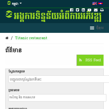
កម្ពុជា
/
Titanic restaurant
ព័ត៌មាន​
RSS Feed
ស្វែងរកអត្ថបទ
ប្រធានបទ
ចន្លោះពេលវេលា