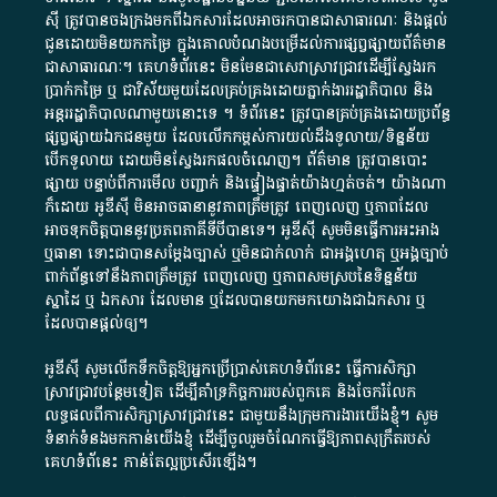
ស៊ី​ ត្រូវ​បាន​ចងក្រង​មក​ពី​ឯកសារ​ដែល​អាច​រក​បានជា​សាធារណៈ​ និង​ផ្តល់​
ជូន​ដោយ​មិន​យក​កម្រៃ​ ក្នុង​គោលបំណង​បម្រើ​ដល់ការ​ផ្សព្វផ្សាយ​ព័ត៌មាន​
ជា​សាធារណៈ​។​ គេហទំព័រ​នេះ​ មិនមែន​ជា​សេវា​ស្រាវជ្រាវ​ដើម្បី​ស្វែងរក
ប្រាក់​កម្រៃ​ ឬ​ ជា​វិស័យ​មួយ​ដែល​គ្រប់គ្រង​ដោយ​ភ្នាក់ងារ​រដ្ឋាភិបាល​ និង ​
អន្តររដ្ឋាភិបាល​ណាមួយ​នោះ​ទេ ​។​ ទំព័រ​នេះ​ ត្រូវ​បាន​គ្រប់គ្រង​ដោយ​ប្រព័ន្ធ​
ផ្សព្វផ្សាយ​ឯកជន​មួយ​ ដែល​លើកកម្ពស់​ការ​យល់​ដឹង​ទូលាយ​/​ទិន្នន័យ​
បើក​ទូលាយ​ ដោយ​មិនស្វែង​រក​ផល​ចំណេញ​។​ ព័ត៌មាន​ ត្រូវ​បាន​បោះ
ផ្សាយ​ បន្ទាប់​ពី​ការ​មើល​ បញ្ជាក់​ និង​ផ្ទៀងផ្ទាត់​យ៉ាង​ហ្មត់ចត់​។​ យ៉ាងណា​
ក៏​ដោយ​ អូ​ឌី​ស៊ី​ មិន​អាច​ធានា​នូវ​ភាព​ត្រឹមត្រូវ​ ពេញលេញ​ ឬ​ភាព​ដែល​
អាច​ទុកចិត្ត​បាននូវ​ប្រភព​ភាគី​ទី​បី​បាន​ទេ​។​ អូ​ឌី​ស៊ី​ សូម​មិន​ធ្វើការ​អះអាង​
ឬ​ធានា​ ទោះជា​បាន​សម្តែង​ច្បាស់​ ឬ​មិន​ជាក់លាក់​ ជា​អង្គហេតុ​ ឬ​អង្គច្បាប់​
ពាក់ព័ន្ធ​ទៅ​នឹង​ភាព​ត្រឹមត្រូវ​ ពេញលេញ​ ឬ​ភាព​សម​ស្រប​នៃ​ទិន្នន័យ​
ស្នាដៃ​ ឬ​ ឯកសារ​ ដែល​មាន​ ឬ​ដែល​បាន​យក​មក​យោង​ជា​ឯកសារ​ ឬ​
ដែល​បាន​ផ្តល់​ឲ្យ​។
អូឌីស៊ី សូមលើកទឹកចិត្តឱ្យអ្នកប្រើប្រាស់គេហទំព័រនេះ ធ្វើការសិក្សា
ស្រាវជ្រាវបន្ថែមទៀត ដើម្បីគាំទ្រកិច្ចការ​របស់ពួកគេ និងចែករំលែក
លទ្ធផលពីការសិក្សាស្រាវជ្រាវនេះ ជាមួយនឹងក្រុមការងារយើងខ្ញុំ។ សូម
ទំនាក់ទំនងមកកាន់យើងខ្ញុំ
ដើម្បីចូលរួមចំណែកធ្វើឱ្យភាពសុក្រឹតរបស់
គេហទំព័នេះ កាន់តែល្អប្រសើរឡើង។