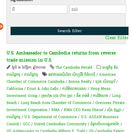
Clear filter
U.S. Ambassador to Cambodia returns from reverse
trade mission in U.S.
ថ្ងៃទី ៧ ខែវិច្ឆិកា ឆ្នាំ២០១៣
The Cambodia Herald
សេដ្ឋកិច្ច និង
ពាណិជ្ជកម្ម
/
ពាណិជ្ជកម្ម
ធនាគារអេស៊ីលីដា ស៊ីឃ្យួរឹធី ភីអិលស៊ី
/
American
Chamber of Commerce Cambodia
/
Bonna Realty
/
ប្រេត ស៊ីអាណូរី
/
California
/
Ernst & Julio Gallo
/
ការវិនិយោគបរទេស
/
Heng Mean
Investment Group
/
ក្រុមហ៊ុន ហុង ហ៊ាប គ្រុប
/
អ៊ិន ចាន់នី
/
ការវិនិយោគ
/
Long
Beach
/
Long Beach Area Chamber of Commerce
/
Overseas Private
Investment Corporation
/
RMA
/
RMA CEO Rami Sharaf
/
ស៊ឹង ប៊ុណ្ណា
/
ពាណិជ្ជកម្ម
/
U.S. Department of Commerce
/
U.S.-ASEAN Business
Council
/
UCC
/
United Cambodian Community
/
ជំនួយពីសហរដ្ឋអាមេរិក
/
US Ambassador to Cambodia William E. Todd
/
US-Cambodia Export