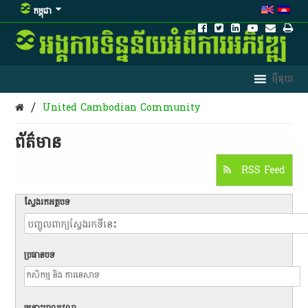
កម្ពុជា
/
United Cambodian Community
ព័ត៌មាន​
RSS Feed
ស្វែងរកអត្ថបទ
ប្រធានបទ
ចន្លោះពេលវេលា