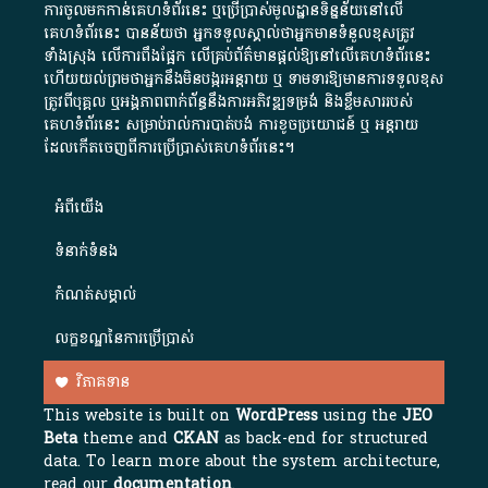
ការចូលមកកាន់គេហទំព័រនេះ ឬប្រើប្រាស់មូលដ្ឋានទិន្នន័យនៅលើ
គេហទំព័រនេះ បានន័យថា អ្នកទទួលស្គាល់ថាអ្នកមានទំនួលខុសត្រូវ
ទាំងស្រុង លើការពឹងផ្អែក លើគ្រប់ព័ត៌មានផ្តល់ឱ្យនៅលើគេហទំព័រនេះ
ហើយយល់ព្រមថាអ្នកនឹងមិនបង្ករអន្តរាយ ឬ ទាមទារ​ឱ្យមានការទទួលខុស​
ត្រូវពីបុគ្គល ឬអង្គភាពពាក់ព័ន្ធនឹងការអភិវឌ្ឍទម្រង់ និងខ្លឹមសាររបស់
គេហទំព័រនេះ សម្រាប់រាល់ការបាត់បង់ ការខូចប្រយោជន៍ ឬ អន្តរាយ
ដែលកើតចេញពីការប្រើប្រាស់គេហទំព័រនេះ។
អំពី​យើង​
ទំនាក់ទំនង
កំណត់សម្គាល់
លក្ខខណ្ឌនៃការប្រើប្រាស់
វិភាគទាន
This website is built on
WordPress
using the
JEO
Beta
theme and
CKAN
as back-end for structured
data. To learn more about the system architecture,
read our
documentation
.