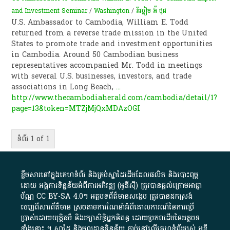
and Investment Seminar
/
Washington
/
វីល្លៀម អ៊ី ថូដ
U.S. Ambassador to Cambodia, William E. Todd
returned from a reverse trade mission in the United
States to promote trade and investment opportunities
in Cambodia. Around 50 Cambodian business
representatives accompanied Mr. Todd in meetings
with several U.S. businesses, investors, and trade
associations in Long Beach,
...
http://www.thecambodiaherald.com/cambodia/detail/1?
page=13&token=MTZjMjQxMDAzOGI
ទំព័រ 1 of 1
ខ្លឹមសារ​នៅ​ក្នុង​គេហទំព័រ និង​គ្រប់​ស្នា​ដៃ​ដើម​ដែល​ផលិត​ និង​បោះពុម្ព​
ដោយ​ អង្គការ​ទិន្នន័យ​អំពី​ការអភិវឌ្ឍ​​ (អូ​ឌី​ស៊ី)​ ត្រូវ​បាន​ផ្តល់​ក្រោម​អាជ្ញា
ប័ណ្ណ​
CC BY-SA 4.0
។​ អត្ថបទ​ព័ត៌មាន​សង្ខេប​ ត្រូវ​បាន​ដកស្រង់​
ចេញពី​សារព័ត៌មាន ស្របតាមការ​ណែនាំ​អំពី​គោលការណ៍​នៃ​ការ​ប្រើ
ប្រាស់​ដោយ​យុត្តិធម៌​ និង​រក្សាសិទ្ធិអ្នកនិពន្ធ ដោយ​ប្រភពដើម​នៃ​​អត្ថបទ
ទាំង​នោះ​ ។​ ស្នាដៃ​ និង​មូលដ្ឋាន​ទិន្នន័យ ​ភ្ជាប់​នៅ​លើ​គេហទំព័រ​របស់​ អូ​ឌី​