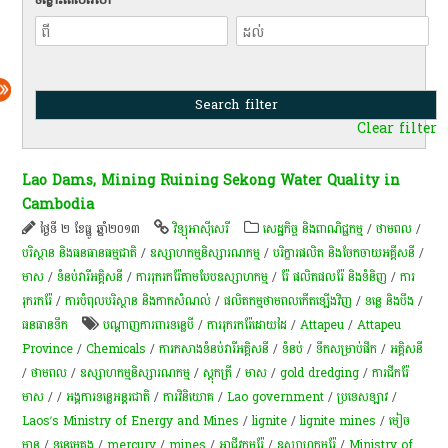
Clear filter
Lao Dams, Mining Ruining Sekong Water Quality in
Cambodia
ថ្ងៃទី ២ ខែធ្នូ ឆ្នាំ២០១៣
វិទ្យុអាស៊ីសេរី
សេដ្ឋកិច្ច និងពាណិជ្ជកម្ម
/
ថាមពល
/
បរិស្ថាន និងធនធានធម្មជាតិ
/
ឧស្សាហកម្មនិស្សារណកម្ម
/
បរិក្ខារផលិត និងចែកចាយអគ្គីសនី
/
មាស
/
ទំនប់​វា​រី​អគ្គិសនី​
/
ការរុករករ៉ែតាមបែបឧស្សាហកម្ម
/
រ៉ែ ផលិតផលរ៉ែ និងទំនិញ
/
ការ
រុករករ៉ែ
/
ការបំពុលបរិស្ថាន និងកាកសំណល់
/
ផលិតកម្មថាមពលកើតឡើងវិញ
/
ទន្លេ និងបឹង
/
​ធនធាន​ទឹក​
បណ្តាញ​ការ​ពារ​ទន្លេ​បី
/
ការរុករករ៉ែដោយដៃ
/
Attapeu
/
Attapeu
Province
/
Chemicals
/
ការ​កសាង​ទំនប់​វារីអគ្គិសនី​
/
ទំនប់
/
ទឹកសម្រាប់ផឹក
/
អគ្គិសនី
/
ថាមពល
/
ឧស្សាហកម្មនិស្សារណកម្ម
/
ស្តុក​ត្រី
/
មាស
/
gold dredging
/
ការជីករ៉ែ
មាស
/
/
​​អង្គការទន្លេ​អន្តរជាតិ​
/
ការវិនិយោគ
/
Lao government
/
ប្រទេសឡាវ
/
Laos’s Ministry of Energy and Mines
/
lignite
/
lignite mines
/
មៀច
មាន
/
ទន្លេមេគង្គ
/
mercury
/
mines
/
អាជីវកម្ម​រ៉ែ​
/
​ឧស្សាហកម្ម​រ៉ែ​
/
Ministry of