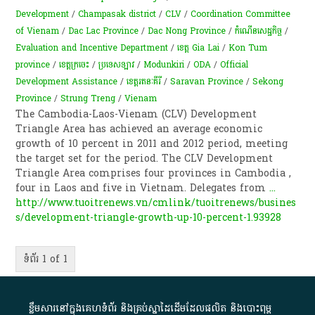
Development
/
Champasak district
/
CLV
/
Coordination Committee
of Vienam
/
Dac Lac Province
/
Dac Nong Province
/
កំណើន​សេដ្ឋកិច្ច
/
Evaluation and Incentive Department
/
ខេត្ត Gia Lai
/
Kon Tum
province
/
ខេត្តក្រចេះ
/
ប្រទេសឡាវ
/
Modunkiri
/
ODA
/
Official
Development Assistance
/
​ខេត្ត​រតនៈគីរី​
/
Saravan Province
/
Sekong
Province
/
Strung Treng
/
Vienam
The Cambodia-Laos-Vienam (CLV) Development
Triangle Area has achieved an average economic
growth of 10 percent in 2011 and 2012 period, meeting
the target set for the period. The CLV Development
Triangle Area comprises four provinces in Cambodia ,
four in Laos and five in Vietnam. Delegates from
...
http://www.tuoitrenews.vn/cmlink/tuoitrenews/busines
s/development-triangle-growth-up-10-percent-1.93928
ទំព័រ 1 of 1
ខ្លឹមសារ​នៅ​ក្នុង​គេហទំព័រ និង​គ្រប់​ស្នា​ដៃ​ដើម​ដែល​ផលិត​ និង​បោះពុម្ព​