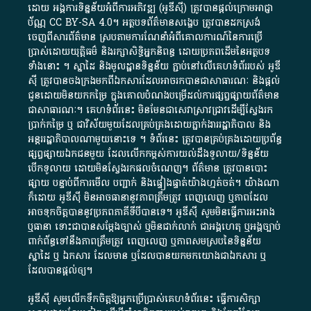
ដោយ​ អង្គការ​ទិន្នន័យ​អំពី​ការអភិវឌ្ឍ​​ (អូ​ឌី​ស៊ី)​ ត្រូវ​បាន​ផ្តល់​ក្រោម​អាជ្ញា
ប័ណ្ណ​
CC BY-SA 4.0
។​ អត្ថបទ​ព័ត៌មាន​សង្ខេប​ ត្រូវ​បាន​ដកស្រង់​
ចេញពី​សារព័ត៌មាន ស្របតាមការ​ណែនាំ​អំពី​គោលការណ៍​នៃ​ការ​ប្រើ
ប្រាស់​ដោយ​យុត្តិធម៌​ និង​រក្សាសិទ្ធិអ្នកនិពន្ធ ដោយ​ប្រភពដើម​នៃ​​អត្ថបទ
ទាំង​នោះ​ ។​ ស្នាដៃ​ និង​មូលដ្ឋាន​ទិន្នន័យ ​ភ្ជាប់​នៅ​លើ​គេហទំព័រ​របស់​ អូ​ឌី​
ស៊ី​ ត្រូវ​បាន​ចងក្រង​មក​ពី​ឯកសារ​ដែល​អាច​រក​បានជា​សាធារណៈ​ និង​ផ្តល់​
ជូន​ដោយ​មិន​យក​កម្រៃ​ ក្នុង​គោលបំណង​បម្រើ​ដល់ការ​ផ្សព្វផ្សាយ​ព័ត៌មាន​
ជា​សាធារណៈ​។​ គេហទំព័រ​នេះ​ មិនមែន​ជា​សេវា​ស្រាវជ្រាវ​ដើម្បី​ស្វែងរក
ប្រាក់​កម្រៃ​ ឬ​ ជា​វិស័យ​មួយ​ដែល​គ្រប់គ្រង​ដោយ​ភ្នាក់ងារ​រដ្ឋាភិបាល​ និង ​
អន្តររដ្ឋាភិបាល​ណាមួយ​នោះ​ទេ ​។​ ទំព័រ​នេះ​ ត្រូវ​បាន​គ្រប់គ្រង​ដោយ​ប្រព័ន្ធ​
ផ្សព្វផ្សាយ​ឯកជន​មួយ​ ដែល​លើកកម្ពស់​ការ​យល់​ដឹង​ទូលាយ​/​ទិន្នន័យ​
បើក​ទូលាយ​ ដោយ​មិនស្វែង​រក​ផល​ចំណេញ​។​ ព័ត៌មាន​ ត្រូវ​បាន​បោះ
ផ្សាយ​ បន្ទាប់​ពី​ការ​មើល​ បញ្ជាក់​ និង​ផ្ទៀងផ្ទាត់​យ៉ាង​ហ្មត់ចត់​។​ យ៉ាងណា​
ក៏​ដោយ​ អូ​ឌី​ស៊ី​ មិន​អាច​ធានា​នូវ​ភាព​ត្រឹមត្រូវ​ ពេញលេញ​ ឬ​ភាព​ដែល​
អាច​ទុកចិត្ត​បាននូវ​ប្រភព​ភាគី​ទី​បី​បាន​ទេ​។​ អូ​ឌី​ស៊ី​ សូម​មិន​ធ្វើការ​អះអាង​
ឬ​ធានា​ ទោះជា​បាន​សម្តែង​ច្បាស់​ ឬ​មិន​ជាក់លាក់​ ជា​អង្គហេតុ​ ឬ​អង្គច្បាប់​
ពាក់ព័ន្ធ​ទៅ​នឹង​ភាព​ត្រឹមត្រូវ​ ពេញលេញ​ ឬ​ភាព​សម​ស្រប​នៃ​ទិន្នន័យ​
ស្នាដៃ​ ឬ​ ឯកសារ​ ដែល​មាន​ ឬ​ដែល​បាន​យក​មក​យោង​ជា​ឯកសារ​ ឬ​
ដែល​បាន​ផ្តល់​ឲ្យ​។
អូឌីស៊ី សូមលើកទឹកចិត្តឱ្យអ្នកប្រើប្រាស់គេហទំព័រនេះ ធ្វើការសិក្សា