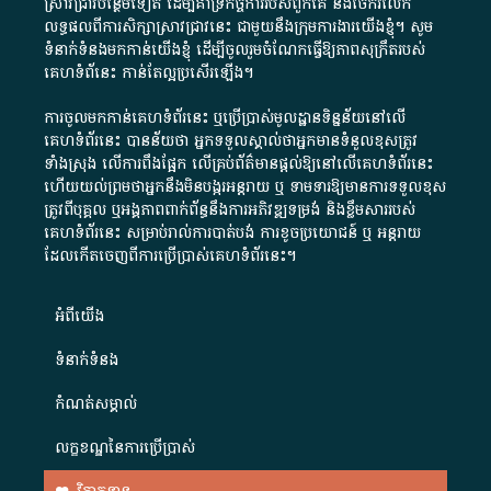
ស្រាវជ្រាវបន្ថែមទៀត ដើម្បីគាំទ្រកិច្ចការ​របស់ពួកគេ និងចែករំលែក
លទ្ធផលពីការសិក្សាស្រាវជ្រាវនេះ ជាមួយនឹងក្រុមការងារយើងខ្ញុំ។ សូម
ទំនាក់ទំនងមកកាន់យើងខ្ញុំ
ដើម្បីចូលរួមចំណែកធ្វើឱ្យភាពសុក្រឹតរបស់
គេហទំព័នេះ កាន់តែល្អប្រសើរឡើង។
ការចូលមកកាន់គេហទំព័រនេះ ឬប្រើប្រាស់មូលដ្ឋានទិន្នន័យនៅលើ
គេហទំព័រនេះ បានន័យថា អ្នកទទួលស្គាល់ថាអ្នកមានទំនួលខុសត្រូវ
ទាំងស្រុង លើការពឹងផ្អែក លើគ្រប់ព័ត៌មានផ្តល់ឱ្យនៅលើគេហទំព័រនេះ
ហើយយល់ព្រមថាអ្នកនឹងមិនបង្ករអន្តរាយ ឬ ទាមទារ​ឱ្យមានការទទួលខុស​
ត្រូវពីបុគ្គល ឬអង្គភាពពាក់ព័ន្ធនឹងការអភិវឌ្ឍទម្រង់ និងខ្លឹមសាររបស់
គេហទំព័រនេះ សម្រាប់រាល់ការបាត់បង់ ការខូចប្រយោជន៍ ឬ អន្តរាយ
ដែលកើតចេញពីការប្រើប្រាស់គេហទំព័រនេះ។
អំពី​យើង​
ទំនាក់ទំនង
កំណត់សម្គាល់
លក្ខខណ្ឌនៃការប្រើប្រាស់