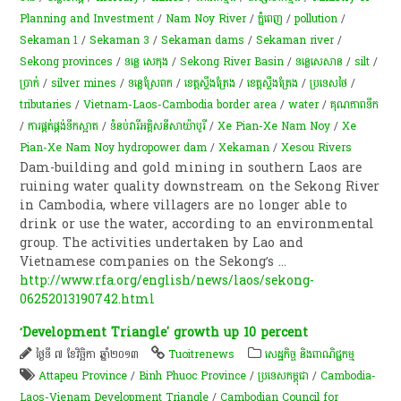
Planning and Investment
/
Nam Noy River
/
ភ្នំពេញ
/
pollution
/
Sekaman 1
/
Sekaman 3
/
Sekaman dams
/
Sekaman river
/
Sekong provinces
/
ទន្លេ សេកុង
/
Sekong River Basin
/
ទន្លេ​សេសាន
/
silt
/
ប្រាក់
/
silver mines
/
ទន្លេស្រែពក
/
ខេត្តស្ទឹងត្រែង
/
ខេត្តស្ទឹងត្រែង
/
ប្រទេសថៃ
/
tributaries
/
Vietnam-Laos-Cambodia border area
/
water
/
គុណភាពទឹក
/
ការផ្គត់ផ្គង់ទឹកស្អាត
/
ទំនប់​វារីអគ្គិសនី​សាយ៉ាបូរី
/
Xe Pian-Xe Nam Noy
/
Xe
Pian-Xe Nam Noy hydropower dam
/
Xekaman
/
Xesou Rivers
Dam-building and gold mining in southern Laos are
ruining water quality downstream on the Sekong River
in Cambodia, where villagers are no longer able to
drink or use the water, according to an environmental
group. The activities undertaken by Lao and
Vietnamese companies on the Sekong’s
...
http://www.rfa.org/english/news/laos/sekong-
06252013190742.html
‘Development Triangle' growth up 10 percent
ថ្ងៃទី ៧ ខែវិច្ឆិកា ឆ្នាំ២០១៣
Tuoitrenews
សេដ្ឋកិច្ច និងពាណិជ្ជកម្ម
Attapeu Province
/
Binh Phuoc Province
/
ប្រទេសកម្ពុជា
/
Cambodia-
Laos-Vienam Development Triangle
/
Cambodian Council for