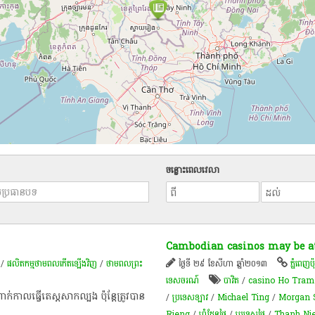
ចន្លោះពេលវេលា
Cambodian casinos may be at
/
ផលិតកម្មថាមពលកើតឡើងវិញ
/
​ថាមពល​ព្រះ
ថ្ងៃទី ២៩ ខែសីហា ឆ្នាំ២០១៣
ភ្នំពេញប៉ុស
ទេសចរណ៍
បាវិត
/
casino Ho Tram
ណាក់កាលធ្វើតេស្តសាកល្បង ប៉ុន្តែត្រូវបាន
/
ប្រទេសឡាវ
/
Michael Ting
/
Morgan 
Rieng
/
ព្រំដែនថៃ
/
ប្រទេសថៃ
/
Thanh Ni