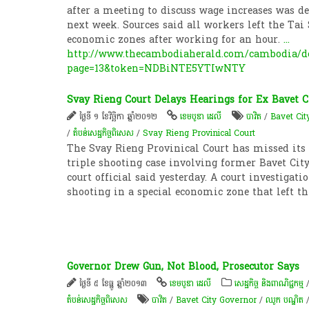
after a meeting to discuss wage increases was de
next week. Sources said all workers left the Ta
economic zones after working for an hour.
...
http://www.thecambodiaherald.com/cambodia/de
page=13&token=NDBiNTE5YTIwNTY
Svay Rieng Court Delays Hearings for Ex Bavet C
ថ្ងៃទី ១ ខែវិច្ឆិកា ឆ្នាំ២០១២
ខេមបូឌា ដេលី
បាវិត
/
Bavet Cit
/
តំបន់សេដ្ឋកិច្ចពិសេស
/
Svay Rieng Provinical Court
The Svay Rieng Provinical Court has missed its 
triple shooting case involving former Bavet Cit
court official said yesterday. A court investigati
shooting in a special economic zone that left 
Governor Drew Gun, Not Blood, Prosecutor Says
ថ្ងៃទី ៥ ខែធ្នូ ឆ្នាំ២០១៣
ខេមបូឌា ដេលី
សេដ្ឋកិច្ច និងពាណិជ្ជកម្ម
តំបន់សេដ្ឋកិច្ចពិសេស
បាវិត
/
Bavet City Governor
/
ឈូក បណ្ឌិត