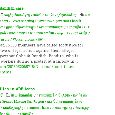
 Bandith case
សេដ្ឋកិច្ច និងពាណិជ្ជកម្ម
/
យ៉េនឌ័រ
/
សហជីព
/
ស្ត្រីក្នុងការអភិវឌ្ឍ
អាត់
cident
/
Bavet shooting
/
Bavet town governor Chhouk
ct
/
ក្រុម​សហព័ន្ធ​សហជីព​កម្ពុជា​
/
សហភាពការងារកម្ពុជា
/
ឈូក បណ្ឌិត
/
CLC
្ធរណ៏
/
រោងចក្រកាត់ដេរ
/
កម្មករ​រោងចក្រ​កាត់ដេរ​
/
impunity
/
សុខ សំអឿន
/
 injury
/
Worker unions
/
ក​ម្មករ​
n 15,000 members have called for justice for
wo of legal action against their alleged
 governor Chhouk Bandith. Bandith, who is
 workers during a protest at a factory in
...
om/2013052065718/National/court-takes-
e.html
llion in ADB loans
្តិ៍
ជំនួយ និងការអភិវឌ្ឍ
/
ធនាគារអភិវឌ្ឍន៏អាស៊ី (ADB)
/
សេដ្ឋកិច្ច និង
h Greater Mekong Sub Region
/
អេ.ឌី.ប៊ី
/
ធនាគារអភិវឌ្ឍន៏អាស៊ី
/
ការ​អភិវឌ្ឍ​សេដ្ឋកិច្ច
/
economic hubs
/
អនុតំបន់ទន្លេមេគង្គ
/
ចំណាកស្រុក
le
/
ភ្នំពេញ
/
ក្រុង ប៉ោយប៉ែត