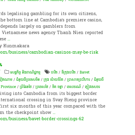
ds legalising gambling for its own citizens,
 the bottom line at Cambodia’s premiere casino,
 depends largely on gamblers from
al Vietnamese news agency Thanh Nien reported
mese
...
ay Kunmakara
om/business/cambodian-casinos-may-be-risk
%
៍
សេដ្ឋកិច្ច និងពាណិជ្ជកម្ម
បាវិត
/
ទីក្រុងបាវិត
/
Bavet
ុជា​វៀតណាម
/
ជំនួយពីប្រទេសចិន
/
ក្រុង ប៉ោយប៉ែត
/
ប្រាសាទព្រះវិហារ
/
ជំនួយពី
 Province
/
ព្រំដែនថៃ
/
ប្រទេសថៃ
/
ទិត ចន្ថា
/
ទេសចរណ៍
/
ភ្ញៀវ​ទេសចរ
iving into Cambodia from its biggest border
ternational crossing in Svay Rieng province
 first six months of this year compared with the
rom the checkpoint show
...
m/business/bavet-border-crossings-62