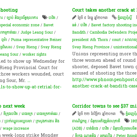
Shooting
Court takes another crack at
ារ
/
ច្បាប់ និងប្រព័ន្ធតុលាការ
បាវិត
/
ថ្ងៃទី ៥ ខែធ្នូ ឆ្នាំ២០១៣
ភ្នំពេញប៉ុស្តិ៍
 special economic zone
/
Bavet
ធន់
/
បាវិត
/
Bavet factory shooting in
ហកម្មកាត់ដេរ
/
Judge Leang Sour
/
Bandith
/
Cambodia Defenders Proje
 ពូម៉ា
/
Puma representative Reiner
president Ath Thorn
/
court
/
សាលាឧទ
កិច្ចពិសេស
/
Svay Rieng
/
Svay Rieng
Svay Rieng Province
/
unintentional
Unions representing more tha
Leang Sour
/
worker rights
three women ahead of round t
led to show up Wednesday for
shooter, deposed Bavet town
 Rieng Provincial Court for
accused of shooting the three
 three workers wounded, court
http://www.phnompenhpost.c
ang Sour, Mr.
...
another-crack-at-bandith-cas
-to-show-up-at-retrial-for-
o next week
Corridor towns to see $37 mi
/
ទីក្រុងបាវិត
/
រោងចក្រ
/
រោងចក្រកាត់ដេរ
/
ថ្ងៃទី ២២ ខែវិច្ឆិកា ឆ្នាំ២០១៣
ភ្នំពេញប៉ុស
់
/
ប្រាក់​ឈ្នួល​អប្បបរមា
/
ក្រសួងការងារ និង
ពាណិជ្ជកម្ម
/
ជំនួយអភិវឌ្ឍន៍ពហុភាគី
18t
/
wage increase
(ADB)
/
បាត់ដំបង
/
បាវិត
/
ជំនួយពីប្រទេសចិន
a week-long strike Monday
/
ទីក្រុង ​ណា​ន​នី​ង
/
អ្នកលឿង
/
Peter Brimb