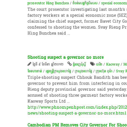
prosecutor Hing Bunchea
/
តំបន់សេដ្ឋកិច្ចពិសេស
/
special econom
The court prosecutor investigating last month’s
factory workers at a special economic zone (SEZ
claiming the chief suspect, former Bavet City 
confessed to shooting the women. Svay Rieng Pr
Hing Bunchea said
...
Shooting suspect a governor no more
ថ្ងៃទី ៩ ខែមីនា ឆ្នាំ២០១២
ភ្នំពេញប៉ុស្តិ៍
បាវិត
/
Kaoway
/
M
មែនហាតាន់
/
រដ្អមន្រ្តី​ក្រសួងមហាផ្ទៃ
/
ក្រសួងមហាផ្ទៃ
/
ក្រុមហ៊ុន ពូម៉ា
/
Svay 
Triple-shooting suspect Chhouk Bandith has bee
governor to prevent him from interfering in cou
Rieng deputy provincial governor said yesterday.
accused of shooting three garment factory worker
Kaoway Sports Ltd
...
http://www.phnompenhpost.com/index.php/2012
news/shooting-suspect-a-governor-no-more.html
Cambodian PM Removes City Governor For Shoot