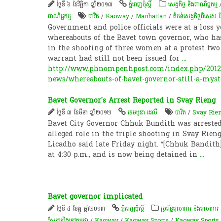
ថ្ងៃទី ៦ ខែវិច្ឆិកា ឆ្នាំ២០១៣
ភ្នំពេញប៉ុស្តិ៍
សេដ្ឋកិច្ច និងពាណិជ្ជកម្ម
ពាណិជ្ជកម្ម
បាវិត
/
Kaoway
/
Manhattan
/
តំបន់​សេដ្ឋកិច្ច​ពិសេ
Government and police officials were at a loss y
whereabouts of the Bavet town governor, who has
in the shooting of three women at a protest two
warrant had still not been issued for
...
http://www.phnompenhpost.com/index.php/2012
news/whereabouts-of-bavet-governor-still-a-mys
Bavet Governor's Arrest Reported in Svay Rieng
ថ្ងៃទី ៣ ខែមីនា ឆ្នាំ២០១២
ខេមបូឌា ដេលី
បាវិត
/
Svay Rie
Bavet City Governor Chhuk Bundith was arrested
alleged role in the triple shooting in Svay Rieng
Licadho said late Friday night. “[Chhuk Bandith]
at 4:30 p.m., and is now being detained in
...
Bavet governor implicated
ថ្ងៃទី ៤ ខែធ្នូ ឆ្នាំ២០១៣
ភ្នំពេញប៉ុស្តិ៍
ប្រព័ន្ធតុលាការ និងតុលាការ
ស្បែកជើងនៅកម្ពុជា
/
Kaoway
/
Kaoway Sports
/
Kaoway Sports 