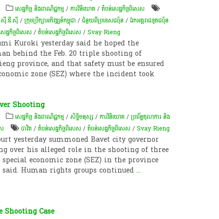
សេដ្ឋកិច្ច និងពាណិជ្ជកម្ម
/
ការវិនិយោគ
/
តំបន់សេដ្ឋកិច្ចពិសេស
/
ស៊ី.ឌី.ស៊ី
/
ក្រុមប្រឹក្សាអភិវឌ្ឍន៍កម្ពុជា
/
ជំនួយពីប្រទេសជប៉ុន
/
ឯកអគ្គរាជទូត​ជប៉ុន​
សេដ្ឋកិច្ចពិសេស
/
តំបន់សេដ្ឋកិច្ចពិសេស
/
Svay Rieng
mi Kuroki yesterday said he hoped the
n behind the Feb. 20 triple shooting of
ieng province, and that safety must be ensured
 economic zone (SEZ) where the incident took
ver Shooting
សេដ្ឋកិច្ច និងពាណិជ្ជកម្ម
/
សិទ្ធិមនុស្ស
/
ការវិនិយោគ
/
ប្រព័ន្ធតុលាការ និង
េស
បាវិត
/
តំបន់សេដ្ឋកិច្ចពិសេស
/
តំបន់សេដ្ឋកិច្ចពិសេស
/
Svay Rieng
ourt yesterday summoned Bavet city governor
g over his alleged role in the shooting of three
special economic zone (SEZ) in the province
ls said. Human rights groups continued
...
e Shooting Case