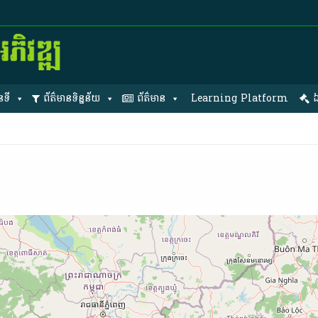
នទី
ព័ត៌មានទិន្នន័យ
ព័ត៌មាន
Learning Platform
ឯ