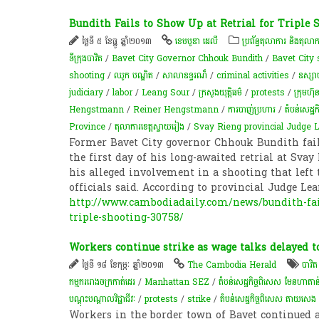
Bundith Fails to Show Up at Retrial for Triple 
ថ្ងៃទី ៥ ខែធ្នូ ឆ្នាំ២០១៣
ខេមបូឌា ដេលី
ប្រព័ន្ធតុលាការ និងតុលាក
ទីក្រុងបាវិត
/
Bavet City Governor Chhouk Bundith
/
Bavet City
shooting
/
ឈូក បណ្ឌិត
/
សាលាឧទ្ធរណ៏
/
criminal activities
/
ឧស្សា
judiciary
/
labor
/
Leang Sour
/
ក្រសួងយុត្តិធម៌
/
protests
/
ក្រុមហ៊ុន
Hengstmann
/
Reiner Hengstmann
/
ការបាញ់ប្រហារ
/
តំបន់សេដ្ឋ
Province
/
តុលាការខេត្តស្វាយរៀង
/
Svay Rieng provincial Judge 
Former Bavet City governor Chhouk Bundith fai
the first day of his long-awaited retrial at Svay
his alleged involvement in a shooting that left
officials said. According to provincial Judge Le
http://www.cambodiadaily.com/news/bundith-fails
triple-shooting-30758/
Workers continue strike as wage talks delayed t
ថ្ងៃទី ១៨ ខែកុម្ភៈ ឆ្នាំ២០១៣
The Cambodia Herald
បាវិត
កម្មករ​រោងចក្រ​កាត់ដេរ​
/
Manhattan SEZ
/
តំបន់​សេដ្ឋកិច្ច​ពិសេស មែនហាតាន
បណ្តុះបណ្តាលវិជ្ជាជីវៈ
/
protests
/
strike
/
តំបន់​សេដ្ឋកិច្ច​ពិសេស តាយសេង
Workers in the border town of Bavet continued 