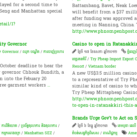
layed for a second time to
Battambang, Bavet, Neak Loe
i Seng and Manhattan special
will benefit from a $37 milli
after funding was approved a
tail/1?
meeting in Nanning, China.
http://www.phnompenhpost.
ity Governor
Casino to open in Ratanakkir
y Governor
/
ឈូក បណ្ឌិត
/
ការបាញ់ប្រហារ
ថ្ងៃទី ១៧ ខែឧសភា ឆ្នាំ២០១២
ភ្នំពេញប៉ុ
ខេត្តរតនគិរី
/
Try Pheap Import Export
October deadline to hear the
Resort
/
Vietnam border
y governor Chhouk Bundith, a
A new US$3.5 million casino
on into the Febuary 20
to a representative of Try P
three garment workers
...
similar kind of casino to wh
Try Pheap Mittapheap Casino
http://www.phnompenhpost.c
to-open-in-ratanakkiri-this-
Brands Urge Gov't to Act on 
/
ការវិនិយោគ
/
ប្រព័ន្ធតុលាការ និងតុលាការ
/
ថ្ងៃទី ៦ ខែធ្នូ ឆ្នាំ២០១៣
ខេមបូឌា ដេលី
/
កម្មកររោងចក្រ
/
Manhattan SEZ
/
តំបន់សេដ្ឋកិច្ចពិសេស
/
ពាណិជ្ជកម្ម
Amer