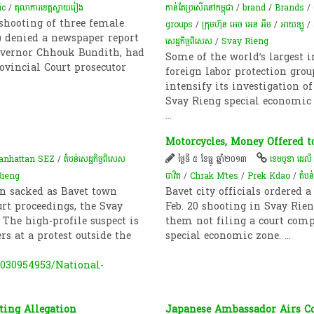
ic
/
តុលាការខេត្តស្វាយរៀង
កាន់​តែ​ប្រសើរ​នៅ​កម្ពុជា
/
brand
/
Brands
/
 shooting of three female
groups
/
ក្រុមហ៊ុន អេច អេន អឹម
/
អាយឡូ
/
) denied a newspaper report
សេដ្ឋកិច្ចពិសេស
/
Svay Rieng
Governor Chhouk Bundith, had
Some of the world’s largest 
ovincial Court prosecutor
foreign labor protection gro
intensify its investigation of
Svay Rieng special economic 
...
Motorcycles, Money Offered 
anhattan SEZ
/
តំបន់​សេដ្ឋកិច្ច​ពិសេស
ថ្ងៃទី ៥ ខែធ្នូ ឆ្នាំ២០១៣
ខេមបូឌា ដេលី
Rieng
បាវិត
/
Chrak M’tes
/
Prek Kdao
/
តំបន
n sacked as Bavet town
Bavet city officials ordered a
rt proceedings, the Svay
Feb. 20 shooting in Svay Rien
 The high-profile suspect is
them not filing a court com
s at a protest outside the
special economic zone.
...
030954953/National-
ing Allegation
Japanese Ambassador Airs C