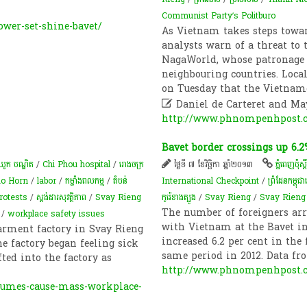
Communist Party’s Politburo
wer-set-shine-bavet/
As Vietnam takes steps towar
analysts warn of a threat to
NagaWorld, whose patronage
neighbouring countries. Loc
on Tuesday that the Vietna

Daniel de Carteret and M
http://www.phnompenhpost.c
Bavet border crossings up 6.2
ូក បណ្ឌិត
/
Chi Phou hospital
/
រោងចក្រ
ថ្ងៃទី ៧ ខែវិច្ឆិកា ឆ្នាំ២០១៣
ភ្នំពេញប៉ុស្តិ
o Horn
/
labor
/
កម្លាំងពលកម្ម
/
តំបន់​
International Checkpoint
/
ព្រំដែន​កម្ព
rotests
/
ស្ដង់ដារ​សុវត្ថិភាព​
/
Svay Rieng
កូរ៉េខាងត្បូង
/
Svay Rieng
/
Svay Rieng
The number of foreigners arr
/
workplace safety issues
with Vietnam at the Bavet in
arment factory in Svay Rieng
increased 6.2 per cent in the
he factory began feeling sick
same period in 2012. Data f
ted into the factory as
http://www.phnompenhpost.co
umes-cause-mass-workplace-