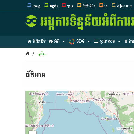
មេគង្គ
កម្ពុជា
ឡាវ
មីយ៉ាន់ម៉ា
ថៃ
វៀតណាម
ទំព័រដើម
អំពី
SDG
ប្រធានបទ
ផែ
/
បាវិត
ព័ត៌មាន​