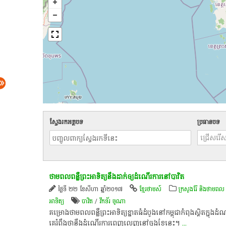
ស្វែងរកអត្ថបទ
ប្រធានបទ
ថាមពលពន្លឺព្រះអាទិត្យនឹងដាក់ឲ្យដំណើរការនៅបាវិត
ថ្ងៃទី ២២ ខែសីហា ឆ្នាំ២០១៧
ខ្មែរថាមស៍
ក្រសួងរ៉ែ និងថាមពល
អាទិត្យ​
បាវិត
/
វីកទ័រ ចូណា
គម្រោងថាមពលពន្លឺព្រះអាទិត្យខ្នាតធំដំបូងនៅកម្ពុជាកំពុងស្ថិតក្នុងដំ
គេរំពឹងថានឹងដំណើរការពេញលេញនៅចុងខែនេះ។
...