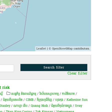
Leaflet
| ©
OpenStreetMap
contributors.
Clear filter
 risk
្តិ៍
សេដ្ឋកិច្ច និងពាណិជ្ជកម្ម
/
វិស័យឧស្សាហកម្ម
/
ការវិនិយោគ
/
/
ជំនួយពីប្រទេសចិន
/
CIMB
/
ទីក្រុងហូជីមិញ
/
ហុងកុង
/
Katherine Sun
Stanley
/
ណាហ្គា វើល
/
Quang Ninh
/
ជំនួយពីកូរ៉េខាងត្បូង
/
Svay
en
/
Titan King Casino
/
Tok Kimsay
/
Vietnamese