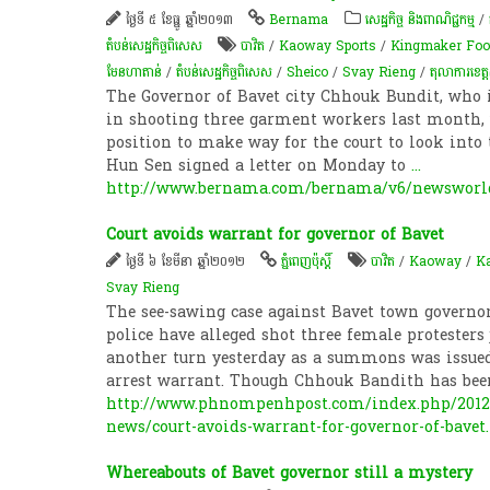
ថ្ងៃទី ៥ ខែធ្នូ ឆ្នាំ២០១៣
Bernama
សេដ្ឋកិច្ច និងពាណិជ្ជកម្ម
/
តំបន់សេដ្ឋកិច្ចពិសេស
បាវិត
/
Kaoway Sports
/
Kingmaker Foo
មែនហាតាន់
/
តំបន់សេដ្ឋកិច្ចពិសេស
/
Sheico
/
Svay Rieng
/
តុលាការខេត្
The Governor of Bavet city Chhouk Bundit, who i
in shooting three garment workers last month,
position to make way for the court to look into 
Hun Sen signed a letter on Monday to
...
http://www.bernama.com/bernama/v6/newsworl
Court avoids warrant for governor of Bavet
ថ្ងៃទី ៦ ខែមីនា ឆ្នាំ២០១២
ភ្នំពេញប៉ុស្តិ៍
បាវិត
/
Kaoway
/
Ka
Svay Rieng
The see-sawing case against Bavet town govern
police have alleged shot three female protesters 
another turn yesterday as a summons was issue
arrest warrant. Though Chhouk Bandith has been
http://www.phnompenhpost.com/index.php/2012
news/court-avoids-warrant-for-governor-of-bavet
Whereabouts of Bavet governor still a mystery