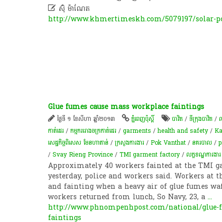

ស៊ុំ ម៉ាណែត
http://www.khmertimeskh.com/5079197/solar-po
Glue fumes cause mass workplace faintings
ថ្ងៃទី ១ ខែសីហា ឆ្នាំ២០១៣
ភ្នំពេញប៉ុស្តិ៍
បាវិត
/
ទីក្រុងបាវិត
/
ឈ
កាត់ដេរ
/
កម្មករ​រោងចក្រ​កាត់ដេរ​
/
garments
/
health and safety
/
Ka
សេដ្ឋកិច្ច​ពិសេស មែនហាតាន់
/
ក្រសួងការងារ
/
Pok Vanthat
/
នគរបាល
/
p
/
Svay Rieng Province
/
TMI garment factory
/
លក្ខខណ្ឌ​ការងារ​
Approximately 40 workers fainted at the TMI g
yesterday, police and workers said. Workers at t
and fainting when a heavy air of glue fumes waf
workers returned from lunch, So Navy, 23, a
...
http://www.phnompenhpost.com/national/glue-f
faintings