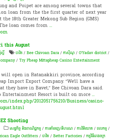
ung and Poipet are among several towns that
on loan from the the first quarter of next year
t the 18th Greater Mekong Sub Region (GMS)
 The loan comes from
...
com
i this August
ស្តិ៍
បាវិត
/
Bee Chivoan Dara
/
កាស៊ីណូ
/
O’Yadav district
/
 Company
/
Try Pheap Mittapheap Casino Entertainment
 will open in Ratanakkiri province, according
heap Import Export Company. “We’ll have a
at they have in Bavet,” Bee Chivoan Dara said.
 Entertainment Resort is built on more
...
om/index.php/2012051756210/Business/casino-
august.html
SEZ Shooting
សេដ្ឋកិច្ច និងពាណិជ្ជកម្ម
/
ការនាំចេញ/នីហរណ
/
ការវិនិយោគ
/
ពល​កម្ម
/
ican Eagle Outfitters
/
បាវិត
/
Better Factories
/
កម្មវិធី​រោង​ចក្រ​