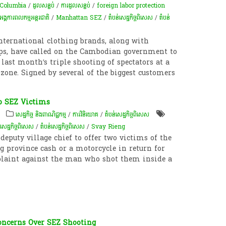
Columbia
/
ដួល​សន្លប់​
/
ការ​ដួល​សន្លប់
/
foreign labor protection
អង្គការពលកម្មអន្តរជាតិ
/
Manhattan SEZ
/
តំបន់សេដ្ឋកិច្ចពិសេស
/
តំបន់
international clothing brands, along with
ups, have called on the Cambodian government to
 last month’s triple shooting of spectators at a
zone. Signed by several of the biggest customers
to SEZ Victims
សេដ្ឋកិច្ច និងពាណិជ្ជកម្ម
/
ការវិនិយោគ
/
តំបន់សេដ្ឋកិច្ចពិសេស
់សេដ្ឋកិច្ចពិសេស
/
តំបន់សេដ្ឋកិច្ចពិសេស
/
Svay Rieng
 deputy village chief to offer two victims of the
g province cash or a motorcycle in return for
plaint against the man who shot them inside a
oncerns Over SEZ Shooting