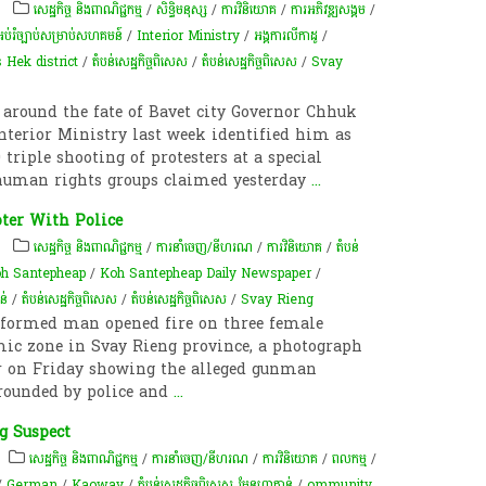
សេដ្ឋកិច្ច និងពាណិជ្ជកម្ម
/
សិទ្ធិមនុស្ស
/
ការវិនិយោគ
/
ការ​អភិវឌ្ឍ​សង្គម
/
់រំ​ច្បាប់​សម្រាប់​សហគមន៍​
/
Interior Ministry
/
អង្គការលីកាដូ
/
Hek district
/
តំបន់សេដ្ឋកិច្ចពិសេស
/
តំបន់សេដ្ឋកិច្ចពិសេស
/
Svay
 around the fate of Bavet city Governor Chhuk
Interior Ministry last week identified him as
0 triple shooting of protesters at a special
human rights groups claimed yesterday
...
ter With Police
សេដ្ឋកិច្ច និងពាណិជ្ជកម្ម
/
ការនាំចេញ/នីហរណ
/
ការវិនិយោគ
/
តំបន់
h Santepheap
/
Koh Santepheap Daily Newspaper
/
ន់
/
តំបន់សេដ្ឋកិច្ចពិសេស
/
តំបន់សេដ្ឋកិច្ចពិសេស
/
Svay Rieng
niformed man opened fire on three female
omic zone in Svay Rieng province, a photograph
er on Friday showing the alleged gunman
rrounded by police and
...
g Suspect
សេដ្ឋកិច្ច និងពាណិជ្ជកម្ម
/
ការនាំចេញ/នីហរណ
/
ការវិនិយោគ
/
ពល​កម្ម
/
/
German
/
Kaoway
/
តំបន់​សេដ្ឋកិច្ច​ពិសេស មែនហាតាន់
/
ommunity