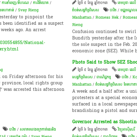
/
ការនាំចេញ/នីហរណ
/
ការវិនិយោគ
/
ថ្ងៃទី ៥ ខែធ្នូ ឆ្នាំ២០១៣
ខេមបូឌា ដេលី
ស មែនហាតាន់
/
Svay Rieng
តំបន់សេដ្ឋកិច្ចពិសេស
បាវិត
/
មជ្ឈមណ្ឌល​អប
esterday to pinpoint the
Manhattan
/
Romeas Hek
/
Romeas 
 been identified as a suspect
Rieng
 weeks ago. An arrest
Confusion continued to swirl
Bundith yesterday after the 
030554855/National-
the sole suspect in the Feb. 2
tery.html
economic zone (SEZ). While 
Photo Said to Show SEZ Shoo
ng
ថ្ងៃទី ៥ ខែធ្នូ ឆ្នាំ២០១៣
ខេមបូឌា ដេលី
 on Friday afternoon for his
សេដ្ឋកិច្ចពិសេស
/
ពាណិជ្ជកម្ម
បាវិត
/
Ko
 province, local rights group
Manhattan
/
តំបន់​សេដ្ឋកិច្ច​ពិសេស មែនហាតា
” was arrested this afternoon
A week and a half after a u
protesters at a special econ
surfaced in a local newspap
brandishing a pistol and su
Governor Arrested as Shootin
បាវិត
/
សមាគមរោងចក្រកាត់ដេរនិង
ថ្ងៃទី ៦ ខែធ្នូ ឆ្នាំ២០១៣
វិទ្យុអាស៊ីសេរី
Ltd
/
ក្រុមហ៊ុន ពូម៉ា
/
Svay Rieng
តំបន់សេដ្ឋកិច្ចពិសេស
/
ពាណិជ្ជកម្ម
បាវិត