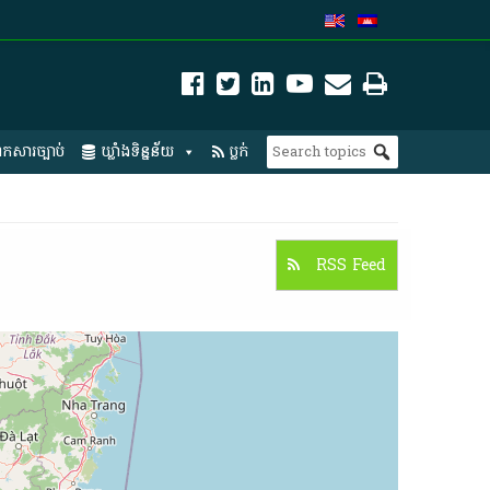
កសារច្បាប់
ឃ្លាំងទិន្នន័យ
ប្លក់
RSS Feed