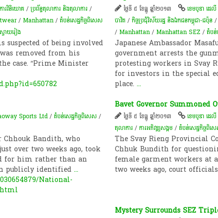
ការវិនិយោគ
/
ប្រព័ន្ធតុលាការ និងតុលាការ
/
ថ្ងៃទី ៥ ខែធ្នូ ឆ្នាំ២០១៣
ខេមបូឌា ដេលី
twear
/
Manhattan
/
តំបន់​សេដ្ឋកិច្ច​ពិសេស
បាវិត
/
កិច្ចប្រជុំ​វិស័យ​រដ្ឋ និងឯកជន​កម្ពុជា​-​ជប៉ុន​
តស្វាយរៀង
/
Manhattan
/
Manhattan SEZ
/
តំបន់
s suspected of being involved
Japanese Ambassador Masafu
 was removed from his
government arrests the gunma
the case. “Prime Minister
protesting workers in Svay R
for investors in the special
d.php?id=650782
place.
...
Bavet Governor Summoned O
oway Sports Ltd
/
តំបន់សេដ្ឋកិច្ចពិសេស
/
ថ្ងៃទី ៥ ខែធ្នូ ឆ្នាំ២០១៣
ខេមបូឌា ដេលី
តុលាការ
/
ការ​អភិវឌ្ឍ​សង្គម
/
តំបន់សេដ្ឋកិច្ចពិស
or Chhouk Bandith, who
The Svay Rieng Provincial C
just over two weeks ago, took
Chhuk Bundith for questionin
d for him rather than an
female garment workers at a 
 publicly identified
...
two weeks ago, court officia
030654879/National-
.html
Mystery Surrounds SEZ Tripl