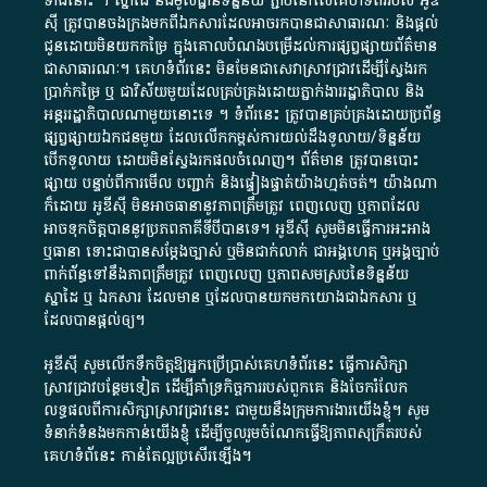
ទាំង​នោះ​ ។​ ស្នាដៃ​ និង​មូលដ្ឋាន​ទិន្នន័យ ​ភ្ជាប់​នៅ​លើ​គេហទំព័រ​របស់​ អូ​ឌី​
ស៊ី​ ត្រូវ​បាន​ចងក្រង​មក​ពី​ឯកសារ​ដែល​អាច​រក​បានជា​សាធារណៈ​ និង​ផ្តល់​
ជូន​ដោយ​មិន​យក​កម្រៃ​ ក្នុង​គោលបំណង​បម្រើ​ដល់ការ​ផ្សព្វផ្សាយ​ព័ត៌មាន​
ជា​សាធារណៈ​។​ គេហទំព័រ​នេះ​ មិនមែន​ជា​សេវា​ស្រាវជ្រាវ​ដើម្បី​ស្វែងរក
ប្រាក់​កម្រៃ​ ឬ​ ជា​វិស័យ​មួយ​ដែល​គ្រប់គ្រង​ដោយ​ភ្នាក់ងារ​រដ្ឋាភិបាល​ និង ​
អន្តររដ្ឋាភិបាល​ណាមួយ​នោះ​ទេ ​។​ ទំព័រ​នេះ​ ត្រូវ​បាន​គ្រប់គ្រង​ដោយ​ប្រព័ន្ធ​
ផ្សព្វផ្សាយ​ឯកជន​មួយ​ ដែល​លើកកម្ពស់​ការ​យល់​ដឹង​ទូលាយ​/​ទិន្នន័យ​
បើក​ទូលាយ​ ដោយ​មិនស្វែង​រក​ផល​ចំណេញ​។​ ព័ត៌មាន​ ត្រូវ​បាន​បោះ
ផ្សាយ​ បន្ទាប់​ពី​ការ​មើល​ បញ្ជាក់​ និង​ផ្ទៀងផ្ទាត់​យ៉ាង​ហ្មត់ចត់​។​ យ៉ាងណា​
ក៏​ដោយ​ អូ​ឌី​ស៊ី​ មិន​អាច​ធានា​នូវ​ភាព​ត្រឹមត្រូវ​ ពេញលេញ​ ឬ​ភាព​ដែល​
អាច​ទុកចិត្ត​បាននូវ​ប្រភព​ភាគី​ទី​បី​បាន​ទេ​។​ អូ​ឌី​ស៊ី​ សូម​មិន​ធ្វើការ​អះអាង​
ឬ​ធានា​ ទោះជា​បាន​សម្តែង​ច្បាស់​ ឬ​មិន​ជាក់លាក់​ ជា​អង្គហេតុ​ ឬ​អង្គច្បាប់​
ពាក់ព័ន្ធ​ទៅ​នឹង​ភាព​ត្រឹមត្រូវ​ ពេញលេញ​ ឬ​ភាព​សម​ស្រប​នៃ​ទិន្នន័យ​
ស្នាដៃ​ ឬ​ ឯកសារ​ ដែល​មាន​ ឬ​ដែល​បាន​យក​មក​យោង​ជា​ឯកសារ​ ឬ​
ដែល​បាន​ផ្តល់​ឲ្យ​។
អូឌីស៊ី សូមលើកទឹកចិត្តឱ្យអ្នកប្រើប្រាស់គេហទំព័រនេះ ធ្វើការសិក្សា
ស្រាវជ្រាវបន្ថែមទៀត ដើម្បីគាំទ្រកិច្ចការ​របស់ពួកគេ និងចែករំលែក
លទ្ធផលពីការសិក្សាស្រាវជ្រាវនេះ ជាមួយនឹងក្រុមការងារយើងខ្ញុំ។ សូម
ទំនាក់ទំនងមកកាន់យើងខ្ញុំ
ដើម្បីចូលរួមចំណែកធ្វើឱ្យភាពសុក្រឹតរបស់
គេហទំព័នេះ កាន់តែល្អប្រសើរឡើង។