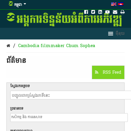
កម្ពុជា
/
Cambodia filmmaker Chum Sophea
ព័ត៌មាន​
RSS Feed
ស្វែងរកអត្ថបទ
ប្រធានបទ
ចន្លោះពេលវេលា