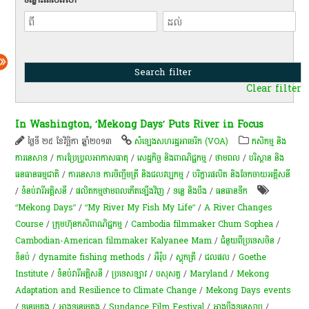
Clear filter
In Washington, ‘Mekong Days’ Puts River in Focus
ថ្ងៃទី ២៥ ខែវិច្ឆិកា ឆ្នាំ២០១៣
សំឡេង​សហរដ្ឋ​អាមេរិក (VOA)
កសិកម្ម​ និង​
ការ​នេ​សាទ​
/
ការប្រែប្រួលអាកាសធាតុ
/
សេដ្ឋកិច្ច និងពាណិជ្ជកម្ម
/
ថាមពល
/
បរិស្ថាន និង
ធនធានធម្មជាតិ
/
ការនេសាទ ការចិញ្ចឹមត្រី និងជលវប្បកម្ម
/
បរិក្ខារផលិត និងចែកចាយអគ្គីសនី
/
ទំនប់​វា​រី​អគ្គិសនី​
/
ផលិតកម្មថាមពលកើតឡើងវិញ
/
ទន្លេ និងបឹង
/
​ធនធាន​ទឹក​
“Mekong Days”
/
“My River My Fish My Life”
/
A River Changes
Course
/
​ក្រុមហ៊ុន​កសិពាណិជ្ជកម្ម
/
Cambodia filmmaker Chum Sophea
/
Cambodian-American filmmaker Kalyanee Mam
/
ជំនួយពីប្រទេសចិន
/
ទំនប់
/
dynamite fishing methods
/
អឺរ៉ុប
/
ស្តុក​ត្រី
/
ជលផល
/
Goethe
Institute
/
ទំនប់វារីអគ្គិសនី
/
ប្រទេសឡាវ
/
បសុសត្វ
/
Maryland
/
Mekong
Adaptation and Resilience to Climate Change
/
Mekong Days events
/
ទន្លេមេគង្គ
/
អាងទន្លេមេគង្គ
/
Sundance Film Festival
/
អាងបឹង​ទន្លេសាប​
/