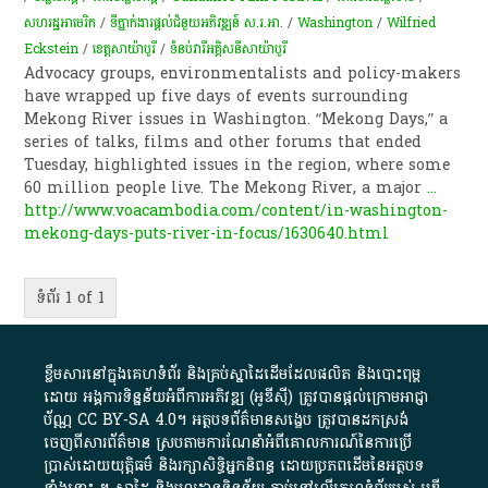
សហរដ្ឋអាមេរិក
/
ទីភ្នាក់ងារ​ផ្តល់​ជំនួយ​អភិវឌ្ឍន៍​ ស.រ.អា.
/
Washington
/
Wilfried
Eckstein
/
ខេត្តសាយ៉ាបូរី
/
ទំនប់​វារីអគ្គិសនី​សាយ៉ាបូរី
Advocacy groups, environmentalists and policy-makers
have wrapped up five days of events surrounding
Mekong River issues in Washington. “Mekong Days,” a
series of talks, films and other forums that ended
Tuesday, highlighted issues in the region, where some
60 million people live. The Mekong River, a major
...
http://www.voacambodia.com/content/in-washington-
mekong-days-puts-river-in-focus/1630640.html
ទំព័រ 1 of 1
ខ្លឹមសារ​នៅ​ក្នុង​គេហទំព័រ និង​គ្រប់​ស្នា​ដៃ​ដើម​ដែល​ផលិត​ និង​បោះពុម្ព​
ដោយ​ អង្គការ​ទិន្នន័យ​អំពី​ការអភិវឌ្ឍ​​ (អូ​ឌី​ស៊ី)​ ត្រូវ​បាន​ផ្តល់​ក្រោម​អាជ្ញា
ប័ណ្ណ​
CC BY-SA 4.0
។​ អត្ថបទ​ព័ត៌មាន​សង្ខេប​ ត្រូវ​បាន​ដកស្រង់​
ចេញពី​សារព័ត៌មាន ស្របតាមការ​ណែនាំ​អំពី​គោលការណ៍​នៃ​ការ​ប្រើ
ប្រាស់​ដោយ​យុត្តិធម៌​ និង​រក្សាសិទ្ធិអ្នកនិពន្ធ ដោយ​ប្រភពដើម​នៃ​​អត្ថបទ