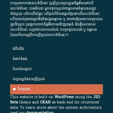
ការចូលមកកាន់គេហទំព័រនេះ ឬប្រើប្រាស់មូលដ្ឋានទិន្នន័យនៅលើ
គេហទំព័រនេះ បានន័យថា អ្នកទទួលស្គាល់ថាអ្នកមានទំនួលខុសត្រូវ
ទាំងស្រុង លើការពឹងផ្អែក លើគ្រប់ព័ត៌មានផ្តល់ឱ្យនៅលើគេហទំព័រនេះ
ហើយយល់ព្រមថាអ្នកនឹងមិនបង្ករអន្តរាយ ឬ ទាមទារ​ឱ្យមានការទទួលខុស​
ត្រូវពីបុគ្គល ឬអង្គភាពពាក់ព័ន្ធនឹងការអភិវឌ្ឍទម្រង់ និងខ្លឹមសាររបស់
គេហទំព័រនេះ សម្រាប់រាល់ការបាត់បង់ ការខូចប្រយោជន៍ ឬ អន្តរាយ
ដែលកើតចេញពីការប្រើប្រាស់គេហទំព័រនេះ។
អំពី​យើង​
ទំនាក់ទំនង
កំណត់សម្គាល់
លក្ខខណ្ឌនៃការប្រើប្រាស់
វិភាគទាន
This website is built on
WordPress
using the
JEO
Beta
theme and
CKAN
as back-end for structured
data. To learn more about the system architecture,
read our
documentation
.