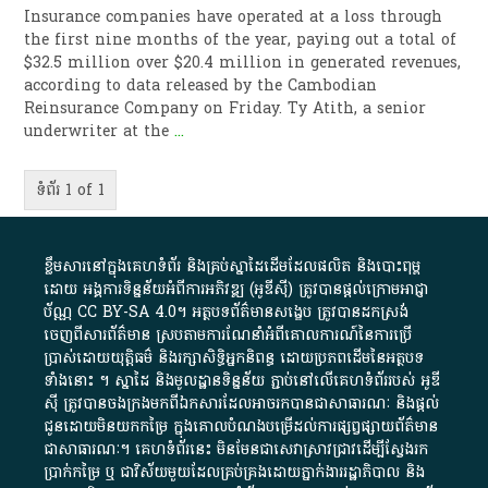
Insurance companies have operated at a loss through
the first nine months of the year, paying out a total of
$32.5 million over $20.4 million in generated revenues,
according to data released by the Cambodian
Reinsurance Company on Friday. Ty Atith, a senior
underwriter at the
...
ទំព័រ 1 of 1
ខ្លឹមសារ​នៅ​ក្នុង​គេហទំព័រ និង​គ្រប់​ស្នា​ដៃ​ដើម​ដែល​ផលិត​ និង​បោះពុម្ព​
ដោយ​ អង្គការ​ទិន្នន័យ​អំពី​ការអភិវឌ្ឍ​​ (អូ​ឌី​ស៊ី)​ ត្រូវ​បាន​ផ្តល់​ក្រោម​អាជ្ញា
ប័ណ្ណ​
CC BY-SA 4.0
។​ អត្ថបទ​ព័ត៌មាន​សង្ខេប​ ត្រូវ​បាន​ដកស្រង់​
ចេញពី​សារព័ត៌មាន ស្របតាមការ​ណែនាំ​អំពី​គោលការណ៍​នៃ​ការ​ប្រើ
ប្រាស់​ដោយ​យុត្តិធម៌​ និង​រក្សាសិទ្ធិអ្នកនិពន្ធ ដោយ​ប្រភពដើម​នៃ​​អត្ថបទ
ទាំង​នោះ​ ។​ ស្នាដៃ​ និង​មូលដ្ឋាន​ទិន្នន័យ ​ភ្ជាប់​នៅ​លើ​គេហទំព័រ​របស់​ អូ​ឌី​
ស៊ី​ ត្រូវ​បាន​ចងក្រង​មក​ពី​ឯកសារ​ដែល​អាច​រក​បានជា​សាធារណៈ​ និង​ផ្តល់​
ជូន​ដោយ​មិន​យក​កម្រៃ​ ក្នុង​គោលបំណង​បម្រើ​ដល់ការ​ផ្សព្វផ្សាយ​ព័ត៌មាន​
ជា​សាធារណៈ​។​ គេហទំព័រ​នេះ​ មិនមែន​ជា​សេវា​ស្រាវជ្រាវ​ដើម្បី​ស្វែងរក
ប្រាក់​កម្រៃ​ ឬ​ ជា​វិស័យ​មួយ​ដែល​គ្រប់គ្រង​ដោយ​ភ្នាក់ងារ​រដ្ឋាភិបាល​ និង ​