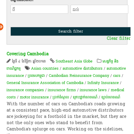
Clear filter
Covering Cambodia
ថ្ងៃទី ៤ ខែវិច្ឆិកា ឆ្នាំ២០១៣
Southeast Asia Globe
សេដ្ឋកិច្ច និង
ពាណិជ្ជកម្ម
Asian countries
/
automotive distributors
/
automotive
insurance
/
ប្រទេសកម្ពុជា
/
Cambodian Reinsurance Company
/
cars
/
General Insurance Association of Cambodia
/
Infinity Insurance
/
insurance companies
/
insurance firms
/
insurance laws
/
medical
costs
/
motor insurance
/
ប្រាក់​ចំណូល​
/
គ្រោះថ្នាក់​ចរាចរណ៍​
/
ច្បាប់​ចរាចរណ៍
With the number of cars on Cambodia’s roads growing
at a consistent pace, high-end automotive distributors
are jockeying for a foothold in the market, but they are
not the only ones who stand to benefit from
Cambodia’s splurge on cars. Working on the sidelines,