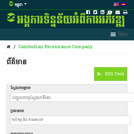
កម្ពុជា
/
Cambodian Reinsurance Company
ព័ត៌មាន​
RSS Feed
ស្វែងរកអត្ថបទ
ប្រធានបទ
ចន្លោះពេលវេលា