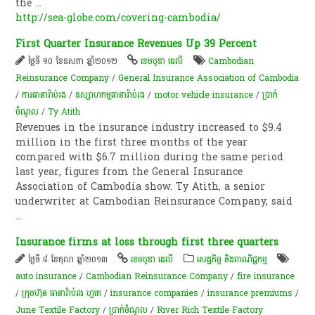
the
...
http://sea-globe.com/covering-cambodia/
First Quarter Insurance Revenues Up 39 Percent
ថ្ងៃទី ១០ ខែឧសភា ឆ្នាំ២០១២
ខេមបូឌា ដេលី
Cambodian
Reinsurance Company
/
General Insurance Association of Cambodia
/
ការធានា​រ៉ាប់រង
/
ឧស្សាហកម្ម​ធានារ៉ាប់រង
/
motor vehicle insurance
/
ប្រាក់​
ចំណូល​
/
Ty Atith
Revenues in the insurance industry increased to $9.4
million in the first three months of the year
compared with $6.7 million during the same period
last year, figures from the General Insurance
Association of Cambodia show. Ty Atith, a senior
underwriter at Cambodian Reinsurance Company, said
...
Insurance firms at loss through first three quarters
ថ្ងៃទី ៨ ខែតុលា ឆ្នាំ២០១៣
ខេមបូឌា ដេលី
សេដ្ឋកិច្ច និងពាណិជ្ជកម្ម
auto insurance
/
Cambodian Reinsurance Company
/
fire insurance
/
ក្រុមហ៊ុន ធានារ៉ាប់រង ហ្វតេ
/
insurance companies
/
insurance premiums
/
June Textile Factory
/
ប្រាក់​ចំណូល​
/
River Rich Textile Factory