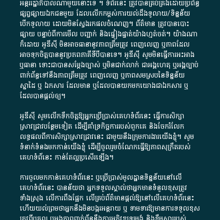
អន្តររដ្ឋាភិបាល​ណាមួយ​នោះ​ទេ ​។​ ទំព័រ​នេះ​ ត្រូវ​បាន​គ្រប់គ្រង​ដោយ​ប្រព័ន្ធ​
ផ្សព្វផ្សាយ​ឯកជន​មួយ​ ដែល​លើកកម្ពស់​ការ​យល់​ដឹង​ទូលាយ​/​ទិន្នន័យ​
បើក​ទូលាយ​ ដោយ​មិនស្វែង​រក​ផល​ចំណេញ​។​ ព័ត៌មាន​ ត្រូវ​បាន​បោះ
ផ្សាយ​ បន្ទាប់​ពី​ការ​មើល​ បញ្ជាក់​ និង​ផ្ទៀងផ្ទាត់​យ៉ាង​ហ្មត់ចត់​។​ យ៉ាងណា​
ក៏​ដោយ​ អូ​ឌី​ស៊ី​ មិន​អាច​ធានា​នូវ​ភាព​ត្រឹមត្រូវ​ ពេញលេញ​ ឬ​ភាព​ដែល​
អាច​ទុកចិត្ត​បាននូវ​ប្រភព​ភាគី​ទី​បី​បាន​ទេ​។​ អូ​ឌី​ស៊ី​ សូម​មិន​ធ្វើការ​អះអាង​
ឬ​ធានា​ ទោះជា​បាន​សម្តែង​ច្បាស់​ ឬ​មិន​ជាក់លាក់​ ជា​អង្គហេតុ​ ឬ​អង្គច្បាប់​
ពាក់ព័ន្ធ​ទៅ​នឹង​ភាព​ត្រឹមត្រូវ​ ពេញលេញ​ ឬ​ភាព​សម​ស្រប​នៃ​ទិន្នន័យ​
ស្នាដៃ​ ឬ​ ឯកសារ​ ដែល​មាន​ ឬ​ដែល​បាន​យក​មក​យោង​ជា​ឯកសារ​ ឬ​
ដែល​បាន​ផ្តល់​ឲ្យ​។
អូឌីស៊ី សូមលើកទឹកចិត្តឱ្យអ្នកប្រើប្រាស់គេហទំព័រនេះ ធ្វើការសិក្សា
ស្រាវជ្រាវបន្ថែមទៀត ដើម្បីគាំទ្រកិច្ចការ​របស់ពួកគេ និងចែករំលែក
លទ្ធផលពីការសិក្សាស្រាវជ្រាវនេះ ជាមួយនឹងក្រុមការងារយើងខ្ញុំ។ សូម
ទំនាក់ទំនងមកកាន់យើងខ្ញុំ
ដើម្បីចូលរួមចំណែកធ្វើឱ្យភាពសុក្រឹតរបស់
គេហទំព័នេះ កាន់តែល្អប្រសើរឡើង។
ការចូលមកកាន់គេហទំព័រនេះ ឬប្រើប្រាស់មូលដ្ឋានទិន្នន័យនៅលើ
គេហទំព័រនេះ បានន័យថា អ្នកទទួលស្គាល់ថាអ្នកមានទំនួលខុសត្រូវ
ទាំងស្រុង លើការពឹងផ្អែក លើគ្រប់ព័ត៌មានផ្តល់ឱ្យនៅលើគេហទំព័រនេះ
ហើយយល់ព្រមថាអ្នកនឹងមិនបង្ករអន្តរាយ ឬ ទាមទារ​ឱ្យមានការទទួលខុស​
ត្រូវពីបុគ្គល ឬអង្គភាពពាក់ព័ន្ធនឹងការអភិវឌ្ឍទម្រង់ និងខ្លឹមសាររបស់