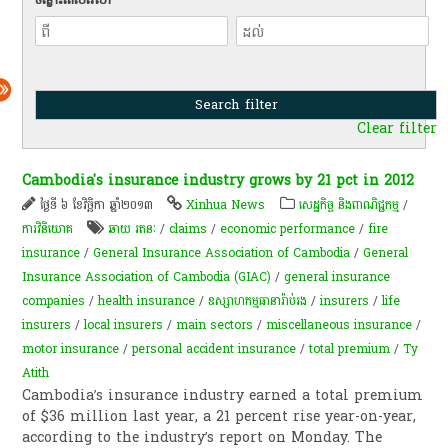
Clear filter
Cambodia's insurance industry grows by 21 pct in 2012
ថ្ងៃទី ៦ ខែវិច្ឆិកា ឆ្នាំ២០១៣
Xinhua News
សេដ្ឋកិច្ច និងពាណិជ្ជកម្ម
/
ការវិនិយោគ
ឆាយ រតនៈ
/
claims
/
economic performance
/
fire
insurance
/
General Insurance Association of Cambodia
/
General
Insurance Association of Cambodia (GIAC)
/
general insurance
companies
/
health insurance
/
ឧស្សាហកម្ម​ធានារ៉ាប់រង
/
insurers
/
life
insurers
/
local insurers
/
main sectors
/
miscellaneous insurance
/
motor insurance
/
personal accident insurance
/
total premium
/
Ty
Atith
Cambodia’s insurance industry earned a total premium
of $36 million last year, a 21 percent rise year-on-year,
according to the industry’s report on Monday. The