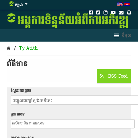
កម្ពុជា
/
Ty Atith
ព័ត៌មាន​
RSS Feed
ស្វែងរកអត្ថបទ
ប្រធានបទ
ចន្លោះពេលវេលា