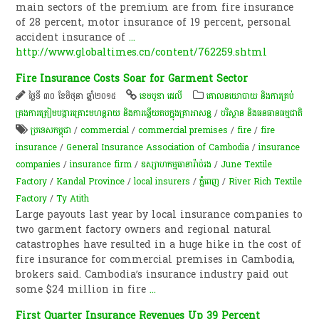
main sectors of the premium are from fire insurance
of 28 percent, motor insurance of 19 percent, personal
accident insurance of
...
http://www.globaltimes.cn/content/762259.shtml
Fire Insurance Costs Soar for Garment Sector
ថ្ងៃទី ៣០ ខែមិថុនា ឆ្នាំ២០១៥
ខេមបូឌា ដេលី
គោលនយោបាយ និងការគ្រប់
គ្រងការត្រៀមបង្ការគ្រោះមហន្តរាយ និងការឆ្លើយតបក្នុងគ្រាអាសន្ន
/
បរិស្ថាន និងធនធានធម្មជាតិ
ប្រទេសកម្ពុជា
/
commercial
/
commercial premises
/
fire
/
fire
insurance
/
General Insurance Association of Cambodia
/
insurance
companies
/
insurance firm
/
ឧស្សាហកម្ម​ធានារ៉ាប់រង
/
June Textile
Factory
/
Kandal Province
/
local insurers
/
ភ្នំពេញ
/
River Rich Textile
Factory
/
Ty Atith
Large payouts last year by local insurance companies to
two garment factory owners and regional natural
catastrophes have resulted in a huge hike in the cost of
fire insurance for commercial premises in Cambodia,
brokers said. Cambodia’s insurance industry paid out
some $24 million in fire
...
First Quarter Insurance Revenues Up 39 Percent