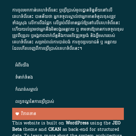
ការចូលមកកាន់គេហទំព័រនេះ ឬប្រើប្រាស់មូលដ្ឋានទិន្នន័យនៅលើ
គេហទំព័រនេះ បានន័យថា អ្នកទទួលស្គាល់ថាអ្នកមានទំនួលខុសត្រូវ
ទាំងស្រុង លើការពឹងផ្អែក លើគ្រប់ព័ត៌មានផ្តល់ឱ្យនៅលើគេហទំព័រនេះ
ហើយយល់ព្រមថាអ្នកនឹងមិនបង្ករអន្តរាយ ឬ ទាមទារ​ឱ្យមានការទទួលខុស​
ត្រូវពីបុគ្គល ឬអង្គភាពពាក់ព័ន្ធនឹងការអភិវឌ្ឍទម្រង់ និងខ្លឹមសាររបស់
គេហទំព័រនេះ សម្រាប់រាល់ការបាត់បង់ ការខូចប្រយោជន៍ ឬ អន្តរាយ
ដែលកើតចេញពីការប្រើប្រាស់គេហទំព័រនេះ។
អំពី​យើង​
ទំនាក់ទំនង
កំណត់សម្គាល់
លក្ខខណ្ឌនៃការប្រើប្រាស់
វិភាគទាន
This website is built on
WordPress
using the
JEO
Beta
theme and
CKAN
as back-end for structured
data. To learn more about the system architecture,