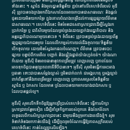
ប្រាស់​ដោយ​យុត្តិធម៌​ និង​រក្សាសិទ្ធិអ្នកនិពន្ធ ដោយ​ប្រភពដើម​នៃ​​អត្ថបទ
ទាំង​នោះ​ ។​ ស្នាដៃ​ និង​មូលដ្ឋាន​ទិន្នន័យ ​ភ្ជាប់​នៅ​លើ​គេហទំព័រ​របស់​ អូ​ឌី​
ស៊ី​ ត្រូវ​បាន​ចងក្រង​មក​ពី​ឯកសារ​ដែល​អាច​រក​បានជា​សាធារណៈ​ និង​ផ្តល់​
ជូន​ដោយ​មិន​យក​កម្រៃ​ ក្នុង​គោលបំណង​បម្រើ​ដល់ការ​ផ្សព្វផ្សាយ​ព័ត៌មាន​
ជា​សាធារណៈ​។​ គេហទំព័រ​នេះ​ មិនមែន​ជា​សេវា​ស្រាវជ្រាវ​ដើម្បី​ស្វែងរក
ប្រាក់​កម្រៃ​ ឬ​ ជា​វិស័យ​មួយ​ដែល​គ្រប់គ្រង​ដោយ​ភ្នាក់ងារ​រដ្ឋាភិបាល​ និង ​
អន្តររដ្ឋាភិបាល​ណាមួយ​នោះ​ទេ ​។​ ទំព័រ​នេះ​ ត្រូវ​បាន​គ្រប់គ្រង​ដោយ​ប្រព័ន្ធ​
ផ្សព្វផ្សាយ​ឯកជន​មួយ​ ដែល​លើកកម្ពស់​ការ​យល់​ដឹង​ទូលាយ​/​ទិន្នន័យ​
បើក​ទូលាយ​ ដោយ​មិនស្វែង​រក​ផល​ចំណេញ​។​ ព័ត៌មាន​ ត្រូវ​បាន​បោះ
ផ្សាយ​ បន្ទាប់​ពី​ការ​មើល​ បញ្ជាក់​ និង​ផ្ទៀងផ្ទាត់​យ៉ាង​ហ្មត់ចត់​។​ យ៉ាងណា​
ក៏​ដោយ​ អូ​ឌី​ស៊ី​ មិន​អាច​ធានា​នូវ​ភាព​ត្រឹមត្រូវ​ ពេញលេញ​ ឬ​ភាព​ដែល​
អាច​ទុកចិត្ត​បាននូវ​ប្រភព​ភាគី​ទី​បី​បាន​ទេ​។​ អូ​ឌី​ស៊ី​ សូម​មិន​ធ្វើការ​អះអាង​
ឬ​ធានា​ ទោះជា​បាន​សម្តែង​ច្បាស់​ ឬ​មិន​ជាក់លាក់​ ជា​អង្គហេតុ​ ឬ​អង្គច្បាប់​
ពាក់ព័ន្ធ​ទៅ​នឹង​ភាព​ត្រឹមត្រូវ​ ពេញលេញ​ ឬ​ភាព​សម​ស្រប​នៃ​ទិន្នន័យ​
ស្នាដៃ​ ឬ​ ឯកសារ​ ដែល​មាន​ ឬ​ដែល​បាន​យក​មក​យោង​ជា​ឯកសារ​ ឬ​
ដែល​បាន​ផ្តល់​ឲ្យ​។
អូឌីស៊ី សូមលើកទឹកចិត្តឱ្យអ្នកប្រើប្រាស់គេហទំព័រនេះ ធ្វើការសិក្សា
ស្រាវជ្រាវបន្ថែមទៀត ដើម្បីគាំទ្រកិច្ចការ​របស់ពួកគេ និងចែករំលែក
លទ្ធផលពីការសិក្សាស្រាវជ្រាវនេះ ជាមួយនឹងក្រុមការងារយើងខ្ញុំ។ សូម
ទំនាក់ទំនងមកកាន់យើងខ្ញុំ
ដើម្បីចូលរួមចំណែកធ្វើឱ្យភាពសុក្រឹតរបស់
គេហទំព័នេះ កាន់តែល្អប្រសើរឡើង។