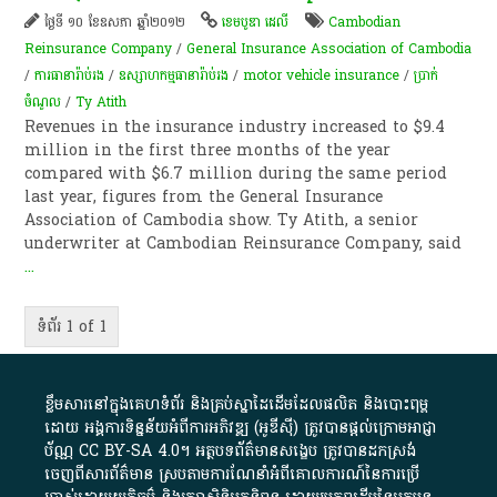
ថ្ងៃទី ១០ ខែឧសភា ឆ្នាំ២០១២
ខេមបូឌា ដេលី
Cambodian
Reinsurance Company
/
General Insurance Association of Cambodia
/
ការធានា​រ៉ាប់រង
/
ឧស្សាហកម្ម​ធានារ៉ាប់រង
/
motor vehicle insurance
/
ប្រាក់​
ចំណូល​
/
Ty Atith
Revenues in the insurance industry increased to $9.4
million in the first three months of the year
compared with $6.7 million during the same period
last year, figures from the General Insurance
Association of Cambodia show. Ty Atith, a senior
underwriter at Cambodian Reinsurance Company, said
...
ទំព័រ 1 of 1
ខ្លឹមសារ​នៅ​ក្នុង​គេហទំព័រ និង​គ្រប់​ស្នា​ដៃ​ដើម​ដែល​ផលិត​ និង​បោះពុម្ព​
ដោយ​ អង្គការ​ទិន្នន័យ​អំពី​ការអភិវឌ្ឍ​​ (អូ​ឌី​ស៊ី)​ ត្រូវ​បាន​ផ្តល់​ក្រោម​អាជ្ញា
ប័ណ្ណ​
CC BY-SA 4.0
។​ អត្ថបទ​ព័ត៌មាន​សង្ខេប​ ត្រូវ​បាន​ដកស្រង់​
ចេញពី​សារព័ត៌មាន ស្របតាមការ​ណែនាំ​អំពី​គោលការណ៍​នៃ​ការ​ប្រើ