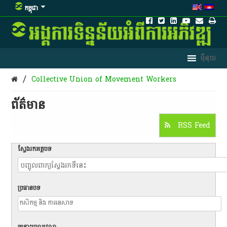
កម្ពុជា
/
Collective Union of Movement Workers
ព័ត៌មាន​
RSS Feed
ស្វែងរកអត្ថបទ
ប្រធានបទ
ចន្លោះពេលវេលា