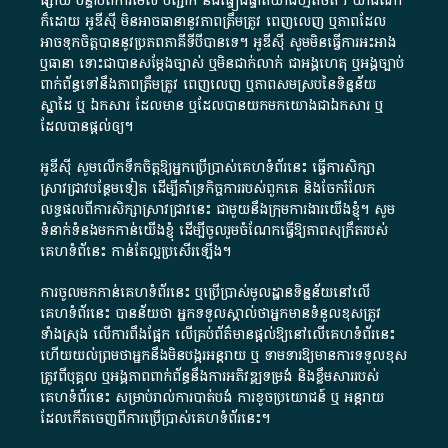
ផ្សាយ​ បន្ទាប់​ពី​ការ​មើល​ បញ្ជាក់​ និង​ផ្ទៀងផ្ទាត់​យ៉ាង​ហ្មត់ចត់​។​ យ៉ាងណា​
ក៏​ដោយ​ អូ​ឌី​ស៊ី​ មិន​អាច​ធានា​នូវ​ភាព​ត្រឹមត្រូវ​ ពេញលេញ​ ឬ​ភាព​ដែល​
អាច​ទុកចិត្ត​បាននូវ​ប្រភព​ភាគី​ទី​បី​បាន​ទេ​។​ អូ​ឌី​ស៊ី​ សូម​មិន​ធ្វើការ​អះអាង​
ឬ​ធានា​ ទោះជា​បាន​សម្តែង​ច្បាស់​ ឬ​មិន​ជាក់លាក់​ ជា​អង្គហេតុ​ ឬ​អង្គច្បាប់​
ពាក់ព័ន្ធ​ទៅ​នឹង​ភាព​ត្រឹមត្រូវ​ ពេញលេញ​ ឬ​ភាព​សម​ស្រប​នៃ​ទិន្នន័យ​
ស្នាដៃ​ ឬ​ ឯកសារ​ ដែល​មាន​ ឬ​ដែល​បាន​យក​មក​យោង​ជា​ឯកសារ​ ឬ​
ដែល​បាន​ផ្តល់​ឲ្យ​។
អូឌីស៊ី សូមលើកទឹកចិត្តឱ្យអ្នកប្រើប្រាស់គេហទំព័រនេះ ធ្វើការសិក្សា
ស្រាវជ្រាវបន្ថែមទៀត ដើម្បីគាំទ្រកិច្ចការ​របស់ពួកគេ និងចែករំលែក
លទ្ធផលពីការសិក្សាស្រាវជ្រាវនេះ ជាមួយនឹងក្រុមការងារយើងខ្ញុំ។ សូម
ទំនាក់ទំនងមកកាន់យើងខ្ញុំ
ដើម្បីចូលរួមចំណែកធ្វើឱ្យភាពសុក្រឹតរបស់
គេហទំព័នេះ កាន់តែល្អប្រសើរឡើង។
ការចូលមកកាន់គេហទំព័រនេះ ឬប្រើប្រាស់មូលដ្ឋានទិន្នន័យនៅលើ
គេហទំព័រនេះ បានន័យថា អ្នកទទួលស្គាល់ថាអ្នកមានទំនួលខុសត្រូវ
ទាំងស្រុង លើការពឹងផ្អែក លើគ្រប់ព័ត៌មានផ្តល់ឱ្យនៅលើគេហទំព័រនេះ
ហើយយល់ព្រមថាអ្នកនឹងមិនបង្ករអន្តរាយ ឬ ទាមទារ​ឱ្យមានការទទួលខុស​
ត្រូវពីបុគ្គល ឬអង្គភាពពាក់ព័ន្ធនឹងការអភិវឌ្ឍទម្រង់ និងខ្លឹមសាររបស់
គេហទំព័រនេះ សម្រាប់រាល់ការបាត់បង់ ការខូចប្រយោជន៍ ឬ អន្តរាយ
ដែលកើតចេញពីការប្រើប្រាស់គេហទំព័រនេះ។