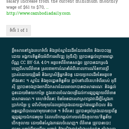
salary increase from the current minimum monthly
wage of $61 to $70,
...
http://www.cambodiadaily.com
ទំព័រ 1 of 1
ខ្លឹមសារ​នៅ​ក្នុង​គេហទំព័រ និង​គ្រប់​ស្នា​ដៃ​ដើម​ដែល​ផលិត​ និង​បោះពុម្ព​
ដោយ​ អង្គការ​ទិន្នន័យ​អំពី​ការអភិវឌ្ឍ​​ (អូ​ឌី​ស៊ី)​ ត្រូវ​បាន​ផ្តល់​ក្រោម​អាជ្ញា
ប័ណ្ណ​
CC BY-SA 4.0
។​ អត្ថបទ​ព័ត៌មាន​សង្ខេប​ ត្រូវ​បាន​ដកស្រង់​
ចេញពី​សារព័ត៌មាន ស្របតាមការ​ណែនាំ​អំពី​គោលការណ៍​នៃ​ការ​ប្រើ
ប្រាស់​ដោយ​យុត្តិធម៌​ និង​រក្សាសិទ្ធិអ្នកនិពន្ធ ដោយ​ប្រភពដើម​នៃ​​អត្ថបទ
ទាំង​នោះ​ ។​ ស្នាដៃ​ និង​មូលដ្ឋាន​ទិន្នន័យ ​ភ្ជាប់​នៅ​លើ​គេហទំព័រ​របស់​ អូ​ឌី​
ស៊ី​ ត្រូវ​បាន​ចងក្រង​មក​ពី​ឯកសារ​ដែល​អាច​រក​បានជា​សាធារណៈ​ និង​ផ្តល់​
ជូន​ដោយ​មិន​យក​កម្រៃ​ ក្នុង​គោលបំណង​បម្រើ​ដល់ការ​ផ្សព្វផ្សាយ​ព័ត៌មាន​
ជា​សាធារណៈ​។​ គេហទំព័រ​នេះ​ មិនមែន​ជា​សេវា​ស្រាវជ្រាវ​ដើម្បី​ស្វែងរក
ប្រាក់​កម្រៃ​ ឬ​ ជា​វិស័យ​មួយ​ដែល​គ្រប់គ្រង​ដោយ​ភ្នាក់ងារ​រដ្ឋាភិបាល​ និង ​
អន្តររដ្ឋាភិបាល​ណាមួយ​នោះ​ទេ ​។​ ទំព័រ​នេះ​ ត្រូវ​បាន​គ្រប់គ្រង​ដោយ​ប្រព័ន្ធ​
ផ្សព្វផ្សាយ​ឯកជន​មួយ​ ដែល​លើកកម្ពស់​ការ​យល់​ដឹង​ទូលាយ​/​ទិន្នន័យ​
បើក​ទូលាយ​ ដោយ​មិនស្វែង​រក​ផល​ចំណេញ​។​ ព័ត៌មាន​ ត្រូវ​បាន​បោះ