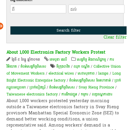
Clear filter
About 1,000 Electronics Factory Workers Protest
ថ្ងៃទី ៥ ខែធ្នូ ឆ្នាំ២០១៣
ខេមបូឌា ដេលី
សេដ្ឋកិច្ច និងពាណិជ្ជកម្ម
/
ការ
វិនិយោគ
/
តំបន់សេដ្ឋកិច្ចពិសេស
ទីក្រុងបាវិត
/
ឈូក បណ្ឌិត
/
Collective Union
of Movement Workers
/
electrical wires
/
សេវាសុខភាព
/
lamps
/
Long
Bright Electronic Enterprise factory
/
តំបន់​សេដ្ឋកិច្ច​ពិសេស មែនហាតាន់
/
ប្រាក់​
ឈ្នួល​អប្បបរមា
/
ប្រាក់បៀវត្សរ៍
/
តំបន់សេដ្ឋកិច្ចពិសេស
/
Svay Rieng Province
/
Taiwanese electronics factory
/
ការដឹកជញ្ជូន
/
ក​ម្មករ​
/
លក្ខខណ្ឌ​ការងារ​
About 1,000 workers protested yesterday morning
outside a Taiwanese electronics factory in Svay Rieng
province’s Manhattan Special Economic Zone (SEZ) to
demand better working conditions, a union
representative said. Among workers’ demand is a