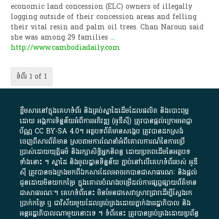
economic land concession (ELC) owners of illegally
logging outside of their concession areas and felling
their vital resin and palm oil trees. Chan Naroun said
she was among 29 families
...
http://www.cambodiadaily.com
ទំព័រ 1 of 1
ខ្លឹមសារ​នៅ​ក្នុង​គេហទំព័រ និង​គ្រប់​ស្នា​ដៃ​ដើម​ដែល​ផលិត​ និង​បោះពុម្ព​
ដោយ​ អង្គការ​ទិន្នន័យ​អំពី​ការអភិវឌ្ឍ​​ (អូ​ឌី​ស៊ី)​ ត្រូវ​បាន​ផ្តល់​ក្រោម​អាជ្ញា
ប័ណ្ណ​
CC BY-SA 4.0
។​ អត្ថបទ​ព័ត៌មាន​សង្ខេប​ ត្រូវ​បាន​ដកស្រង់​
ចេញពី​សារព័ត៌មាន ស្របតាមការ​ណែនាំ​អំពី​គោលការណ៍​នៃ​ការ​ប្រើ
ប្រាស់​ដោយ​យុត្តិធម៌​ និង​រក្សាសិទ្ធិអ្នកនិពន្ធ ដោយ​ប្រភពដើម​នៃ​​អត្ថបទ
ទាំង​នោះ​ ។​ ស្នាដៃ​ និង​មូលដ្ឋាន​ទិន្នន័យ ​ភ្ជាប់​នៅ​លើ​គេហទំព័រ​របស់​ អូ​ឌី​
ស៊ី​ ត្រូវ​បាន​ចងក្រង​មក​ពី​ឯកសារ​ដែល​អាច​រក​បានជា​សាធារណៈ​ និង​ផ្តល់​
ជូន​ដោយ​មិន​យក​កម្រៃ​ ក្នុង​គោលបំណង​បម្រើ​ដល់ការ​ផ្សព្វផ្សាយ​ព័ត៌មាន​
ជា​សាធារណៈ​។​ គេហទំព័រ​នេះ​ មិនមែន​ជា​សេវា​ស្រាវជ្រាវ​ដើម្បី​ស្វែងរក
ប្រាក់​កម្រៃ​ ឬ​ ជា​វិស័យ​មួយ​ដែល​គ្រប់គ្រង​ដោយ​ភ្នាក់ងារ​រដ្ឋាភិបាល​ និង ​
អន្តររដ្ឋាភិបាល​ណាមួយ​នោះ​ទេ ​។​ ទំព័រ​នេះ​ ត្រូវ​បាន​គ្រប់គ្រង​ដោយ​ប្រព័ន្ធ​