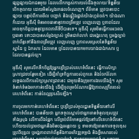
ផ្សព្វផ្សាយ​ឯកជន​មួយ​ ដែល​លើកកម្ពស់​ការ​យល់​ដឹង​ទូលាយ​/​ទិន្នន័យ​
បើក​ទូលាយ​ ដោយ​មិនស្វែង​រក​ផល​ចំណេញ​។​ ព័ត៌មាន​ ត្រូវ​បាន​បោះ
ផ្សាយ​ បន្ទាប់​ពី​ការ​មើល​ បញ្ជាក់​ និង​ផ្ទៀងផ្ទាត់​យ៉ាង​ហ្មត់ចត់​។​ យ៉ាងណា​
ក៏​ដោយ​ អូ​ឌី​ស៊ី​ មិន​អាច​ធានា​នូវ​ភាព​ត្រឹមត្រូវ​ ពេញលេញ​ ឬ​ភាព​ដែល​
អាច​ទុកចិត្ត​បាននូវ​ប្រភព​ភាគី​ទី​បី​បាន​ទេ​។​ អូ​ឌី​ស៊ី​ សូម​មិន​ធ្វើការ​អះអាង​
ឬ​ធានា​ ទោះជា​បាន​សម្តែង​ច្បាស់​ ឬ​មិន​ជាក់លាក់​ ជា​អង្គហេតុ​ ឬ​អង្គច្បាប់​
ពាក់ព័ន្ធ​ទៅ​នឹង​ភាព​ត្រឹមត្រូវ​ ពេញលេញ​ ឬ​ភាព​សម​ស្រប​នៃ​ទិន្នន័យ​
ស្នាដៃ​ ឬ​ ឯកសារ​ ដែល​មាន​ ឬ​ដែល​បាន​យក​មក​យោង​ជា​ឯកសារ​ ឬ​
ដែល​បាន​ផ្តល់​ឲ្យ​។
អូឌីស៊ី សូមលើកទឹកចិត្តឱ្យអ្នកប្រើប្រាស់គេហទំព័រនេះ ធ្វើការសិក្សា
ស្រាវជ្រាវបន្ថែមទៀត ដើម្បីគាំទ្រកិច្ចការ​របស់ពួកគេ និងចែករំលែក
លទ្ធផលពីការសិក្សាស្រាវជ្រាវនេះ ជាមួយនឹងក្រុមការងារយើងខ្ញុំ។ សូម
ទំនាក់ទំនងមកកាន់យើងខ្ញុំ
ដើម្បីចូលរួមចំណែកធ្វើឱ្យភាពសុក្រឹតរបស់
គេហទំព័នេះ កាន់តែល្អប្រសើរឡើង។
ការចូលមកកាន់គេហទំព័រនេះ ឬប្រើប្រាស់មូលដ្ឋានទិន្នន័យនៅលើ
គេហទំព័រនេះ បានន័យថា អ្នកទទួលស្គាល់ថាអ្នកមានទំនួលខុសត្រូវ
ទាំងស្រុង លើការពឹងផ្អែក លើគ្រប់ព័ត៌មានផ្តល់ឱ្យនៅលើគេហទំព័រនេះ
ហើយយល់ព្រមថាអ្នកនឹងមិនបង្ករអន្តរាយ ឬ ទាមទារ​ឱ្យមានការទទួលខុស​
ត្រូវពីបុគ្គល ឬអង្គភាពពាក់ព័ន្ធនឹងការអភិវឌ្ឍទម្រង់ និងខ្លឹមសាររបស់