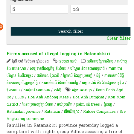
Clear filter
Firms accused of illegal logging in Ratanakkiri
ថ្ងៃទី ២៩ ខែមិថុនា ឆ្នាំ២០១៥
ខេមបូឌា ដេលី
​ផលិតកម្ម​ផ្នែក​កសិកម្ម​
/
កសិកម្ម​
និង​ ការ​នេ​សាទ​
/
សម្បទានដីសេដ្ឋកិច្ច និងចំការ
/
បរិស្ថាន និងធនធានធម្មជាតិ
/
ការការពារ
បរិស្ថាន និងជីវៈចម្រុះ
/
​ផលិតផល​ព្រៃឈើ​
/
ព្រៃឈើ និងរុក្ខាប្រមាញ់
/
ដីធ្លី
/
ការកាន់កាប់​ដីធ្លី
និង​ការចេញ​ប័ណ្ណកម្មសិទ្ធិ​
/
ការកាប់​ឈើ និង​ឈើ​មានតម្លៃ​
/
ឧទ្យានជាតិ និងដែនជម្រកសត្វព្រៃ
/
ព្រៃការពារ
/
ការជួលដីសាធារណៈ
/
​កៅស៊ូ​
អង្គការអាដហុក
/
Daun Penh Agri
Co
/
ELCs
/
Hoa Anh Andong Meas
/
Hoa Anh Lumphat
/
Kon Mom
district
/
ដែនជម្រកសត្វព្រៃលំផាត់
/
ឈើប្រណីត
/
palm oil trees
/
ភ្នំពេញ
/
Ratanakiri province
/
Ratankiri
/
ដើម​ជ័រច្បោះ​
/
Rubber Companies
/
Sre
Angkramg commune
Families in Ratanakiri province yesterday logged a
complaint with rights group Adhoc accusing a trio of