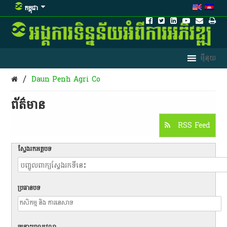
កម្ពុជា
/
Daun Penh Agri Co
ព័ត៌មាន​
RSS Feed
ស្វែងរកអត្ថបទ
ប្រធានបទ
ចន្លោះពេលវេលា