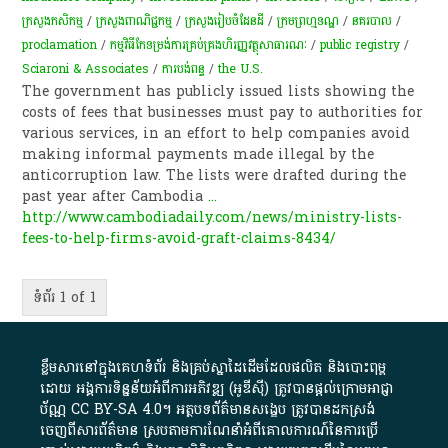
ក្រសួងកសិកម្ម
/
ក្រសួងពាណិជ្ជកម្ម
/
ក្រសួង​រៀបចំ​ដែន​ដី
/
ក្រមព្រហ្មទណ្ឌ
/
នគរបាល
/
proclamation
/
កម្មវិធី​កែទម្រង់​ការ​គ្រប់គ្រង​ហិរញ្ញវត្ថុ​សាធារណៈ
/
public registry
/
Sciaroni & Associates
/
ការបង់ពន្ធ
/
the U.S.
The government has publicly issued lists showing the
costs of fees that businesses must pay to authorities for
various services, in an effort to help companies avoid
making informal payments made illegal by the
anticorruption law. The lists were drafted during the
past year after Cambodia
...
http://www.cambodiadaily.com/news/ministry-lists-
fees-to-help-firms-avoid-graft-claims-8434/
ទំព័រ 1 of 1
ខ្លឹមសារ​នៅ​ក្នុង​គេហទំព័រ និង​គ្រប់​ស្នា​ដៃ​ដើម​ដែល​ផលិត​ និង​បោះពុម្ព​
ដោយ​ អង្គការ​ទិន្នន័យ​អំពី​ការអភិវឌ្ឍ​​ (អូ​ឌី​ស៊ី)​ ត្រូវ​បាន​ផ្តល់​ក្រោម​អាជ្ញា
ប័ណ្ណ​
CC BY-SA 4.0
។​ អត្ថបទ​ព័ត៌មាន​សង្ខេប​ ត្រូវ​បាន​ដកស្រង់​
ចេញពី​សារព័ត៌មាន ស្របតាមការ​ណែនាំ​អំពី​គោលការណ៍​នៃ​ការ​ប្រើ