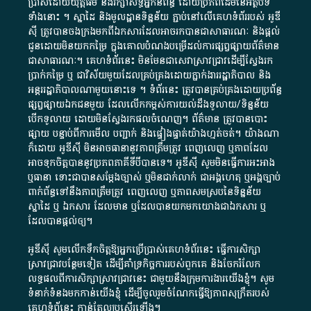
ប្រាស់​ដោយ​យុត្តិធម៌​ និង​រក្សាសិទ្ធិអ្នកនិពន្ធ ដោយ​ប្រភពដើម​នៃ​​អត្ថបទ
ទាំង​នោះ​ ។​ ស្នាដៃ​ និង​មូលដ្ឋាន​ទិន្នន័យ ​ភ្ជាប់​នៅ​លើ​គេហទំព័រ​របស់​ អូ​ឌី​
ស៊ី​ ត្រូវ​បាន​ចងក្រង​មក​ពី​ឯកសារ​ដែល​អាច​រក​បានជា​សាធារណៈ​ និង​ផ្តល់​
ជូន​ដោយ​មិន​យក​កម្រៃ​ ក្នុង​គោលបំណង​បម្រើ​ដល់ការ​ផ្សព្វផ្សាយ​ព័ត៌មាន​
ជា​សាធារណៈ​។​ គេហទំព័រ​នេះ​ មិនមែន​ជា​សេវា​ស្រាវជ្រាវ​ដើម្បី​ស្វែងរក
ប្រាក់​កម្រៃ​ ឬ​ ជា​វិស័យ​មួយ​ដែល​គ្រប់គ្រង​ដោយ​ភ្នាក់ងារ​រដ្ឋាភិបាល​ និង ​
អន្តររដ្ឋាភិបាល​ណាមួយ​នោះ​ទេ ​។​ ទំព័រ​នេះ​ ត្រូវ​បាន​គ្រប់គ្រង​ដោយ​ប្រព័ន្ធ​
ផ្សព្វផ្សាយ​ឯកជន​មួយ​ ដែល​លើកកម្ពស់​ការ​យល់​ដឹង​ទូលាយ​/​ទិន្នន័យ​
បើក​ទូលាយ​ ដោយ​មិនស្វែង​រក​ផល​ចំណេញ​។​ ព័ត៌មាន​ ត្រូវ​បាន​បោះ
ផ្សាយ​ បន្ទាប់​ពី​ការ​មើល​ បញ្ជាក់​ និង​ផ្ទៀងផ្ទាត់​យ៉ាង​ហ្មត់ចត់​។​ យ៉ាងណា​
ក៏​ដោយ​ អូ​ឌី​ស៊ី​ មិន​អាច​ធានា​នូវ​ភាព​ត្រឹមត្រូវ​ ពេញលេញ​ ឬ​ភាព​ដែល​
អាច​ទុកចិត្ត​បាននូវ​ប្រភព​ភាគី​ទី​បី​បាន​ទេ​។​ អូ​ឌី​ស៊ី​ សូម​មិន​ធ្វើការ​អះអាង​
ឬ​ធានា​ ទោះជា​បាន​សម្តែង​ច្បាស់​ ឬ​មិន​ជាក់លាក់​ ជា​អង្គហេតុ​ ឬ​អង្គច្បាប់​
ពាក់ព័ន្ធ​ទៅ​នឹង​ភាព​ត្រឹមត្រូវ​ ពេញលេញ​ ឬ​ភាព​សម​ស្រប​នៃ​ទិន្នន័យ​
ស្នាដៃ​ ឬ​ ឯកសារ​ ដែល​មាន​ ឬ​ដែល​បាន​យក​មក​យោង​ជា​ឯកសារ​ ឬ​
ដែល​បាន​ផ្តល់​ឲ្យ​។
អូឌីស៊ី សូមលើកទឹកចិត្តឱ្យអ្នកប្រើប្រាស់គេហទំព័រនេះ ធ្វើការសិក្សា
ស្រាវជ្រាវបន្ថែមទៀត ដើម្បីគាំទ្រកិច្ចការ​របស់ពួកគេ និងចែករំលែក
លទ្ធផលពីការសិក្សាស្រាវជ្រាវនេះ ជាមួយនឹងក្រុមការងារយើងខ្ញុំ។ សូម
ទំនាក់ទំនងមកកាន់យើងខ្ញុំ
ដើម្បីចូលរួមចំណែកធ្វើឱ្យភាពសុក្រឹតរបស់
គេហទំព័នេះ កាន់តែល្អប្រសើរឡើង។