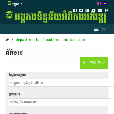
កម្ពុជា
/
departments of customs and taxation
ព័ត៌មាន​
RSS Feed
ស្វែងរកអត្ថបទ
ប្រធានបទ
ចន្លោះពេលវេលា