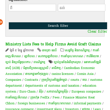
Clear filter
Ministry Lists Fees to Help Firms Avoid Graft Claims
ថ្ងៃទី ៥ ខែធ្នូ ឆ្នាំ២០១៣
ខេមបូឌា ដេលី
សេដ្ឋកិច្ច និងពាណិជ្ជកម្ម
/
ការនាំ
ចេញ/នីហរណ
/
រដ្ឋាភិបាល
/
សេវាកម្មរដ្ឋាភិបាល
/
ការនាំចូល/អាហរណ
/
ការវិនិយោគ
/
ច្បាប់ និងប្រព័ន្ធតុលាការ
/
ពាណិជ្ជកម្ម
ច្បាប់​ប្រឆាំង​អំពើ​ពុករលួយ​
/
ធនាគារអភិវឌ្ឍន៏
អាស៊ី (ADB)
/
ជំនួយពីប្រទេសអូស្ត្រាលី
/
អាជីវកម្ម
/
Cambodian Economic
Association
/
នាយកដ្ឋានកាំកុងត្រូល
/
casino licenses
/
Comin Asia
/
Companies
/
Contracts
/
ក្រុមប្រឹក្សាអភិវឌ្ឍន៍កម្ពុជា
/
courts
/
គយ
/
customs
department
/
departments of customs and taxation
/
education
system
/
Euro-Cham
/
អឺរ៉ុប
/
សភា​ពាណិជ្ជកម្ម​អឺរ៉ុប
/
European companies
/
ការនាំចេញ/នីហរណ
/
ក្រុមហ៊ុន FedEx
/
Fees
/
Finance Minister Keat
Chhon
/
foreign businesses
/
ការនាំចូល/អាហរណ
/
informal payments
/
insurance company
/
investment plans
/
Investors
/
ចៅក្រម
/
Laws
/