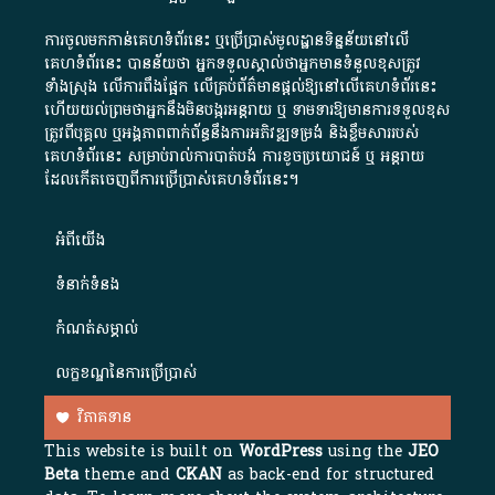
ការចូលមកកាន់គេហទំព័រនេះ ឬប្រើប្រាស់មូលដ្ឋានទិន្នន័យនៅលើ
គេហទំព័រនេះ បានន័យថា អ្នកទទួលស្គាល់ថាអ្នកមានទំនួលខុសត្រូវ
ទាំងស្រុង លើការពឹងផ្អែក លើគ្រប់ព័ត៌មានផ្តល់ឱ្យនៅលើគេហទំព័រនេះ
ហើយយល់ព្រមថាអ្នកនឹងមិនបង្ករអន្តរាយ ឬ ទាមទារ​ឱ្យមានការទទួលខុស​
ត្រូវពីបុគ្គល ឬអង្គភាពពាក់ព័ន្ធនឹងការអភិវឌ្ឍទម្រង់ និងខ្លឹមសាររបស់
គេហទំព័រនេះ សម្រាប់រាល់ការបាត់បង់ ការខូចប្រយោជន៍ ឬ អន្តរាយ
ដែលកើតចេញពីការប្រើប្រាស់គេហទំព័រនេះ។
អំពី​យើង​
ទំនាក់ទំនង
កំណត់សម្គាល់
លក្ខខណ្ឌនៃការប្រើប្រាស់
វិភាគទាន
This website is built on
WordPress
using the
JEO
Beta
theme and
CKAN
as back-end for structured