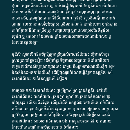
ផ្សាយ​ បន្ទាប់​ពី​ការ​មើល​ បញ្ជាក់​ និង​ផ្ទៀងផ្ទាត់​យ៉ាង​ហ្មត់ចត់​។​ យ៉ាងណា​
ក៏​ដោយ​ អូ​ឌី​ស៊ី​ មិន​អាច​ធានា​នូវ​ភាព​ត្រឹមត្រូវ​ ពេញលេញ​ ឬ​ភាព​ដែល​
អាច​ទុកចិត្ត​បាននូវ​ប្រភព​ភាគី​ទី​បី​បាន​ទេ​។​ អូ​ឌី​ស៊ី​ សូម​មិន​ធ្វើការ​អះអាង​
ឬ​ធានា​ ទោះជា​បាន​សម្តែង​ច្បាស់​ ឬ​មិន​ជាក់លាក់​ ជា​អង្គហេតុ​ ឬ​អង្គច្បាប់​
ពាក់ព័ន្ធ​ទៅ​នឹង​ភាព​ត្រឹមត្រូវ​ ពេញលេញ​ ឬ​ភាព​សម​ស្រប​នៃ​ទិន្នន័យ​
ស្នាដៃ​ ឬ​ ឯកសារ​ ដែល​មាន​ ឬ​ដែល​បាន​យក​មក​យោង​ជា​ឯកសារ​ ឬ​
ដែល​បាន​ផ្តល់​ឲ្យ​។
អូឌីស៊ី សូមលើកទឹកចិត្តឱ្យអ្នកប្រើប្រាស់គេហទំព័រនេះ ធ្វើការសិក្សា
ស្រាវជ្រាវបន្ថែមទៀត ដើម្បីគាំទ្រកិច្ចការ​របស់ពួកគេ និងចែករំលែក
លទ្ធផលពីការសិក្សាស្រាវជ្រាវនេះ ជាមួយនឹងក្រុមការងារយើងខ្ញុំ។ សូម
ទំនាក់ទំនងមកកាន់យើងខ្ញុំ
ដើម្បីចូលរួមចំណែកធ្វើឱ្យភាពសុក្រឹតរបស់
គេហទំព័នេះ កាន់តែល្អប្រសើរឡើង។
ការចូលមកកាន់គេហទំព័រនេះ ឬប្រើប្រាស់មូលដ្ឋានទិន្នន័យនៅលើ
គេហទំព័រនេះ បានន័យថា អ្នកទទួលស្គាល់ថាអ្នកមានទំនួលខុសត្រូវ
ទាំងស្រុង លើការពឹងផ្អែក លើគ្រប់ព័ត៌មានផ្តល់ឱ្យនៅលើគេហទំព័រនេះ
ហើយយល់ព្រមថាអ្នកនឹងមិនបង្ករអន្តរាយ ឬ ទាមទារ​ឱ្យមានការទទួលខុស​
ត្រូវពីបុគ្គល ឬអង្គភាពពាក់ព័ន្ធនឹងការអភិវឌ្ឍទម្រង់ និងខ្លឹមសាររបស់
គេហទំព័រនេះ សម្រាប់រាល់ការបាត់បង់ ការខូចប្រយោជន៍ ឬ អន្តរាយ
ដែលកើតចេញពីការប្រើប្រាស់គេហទំព័រនេះ។