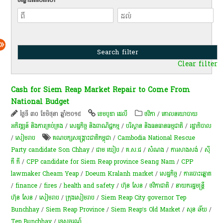
Clear filter
Cash for Siem Reap Market Repair to Come From
National Budget
ថ្ងៃទី ៣០ ខែមិថុនា ឆ្នាំ២០១៥
ខេមបូឌា ដេលី
ថវិកា
/
គោលនយោបាយ​
អភិវឌ្ឍន៍​ និង​ការ​គ្រប់គ្រង​
/
សេដ្ឋកិច្ច និងពាណិជ្ជកម្ម
/
បរិស្ថាន និងធនធានធម្មជាតិ
/
រដ្ឋាភិបាល
/
សៀមរាប
គណបក្សសង្គ្រោះជាតិកម្ពុជា
/
Cambodia National Rescue
Party candidate Son Chhay
/
ជាម យៀប
/
គ.ស.ជ
/
សំណង
/
ការសាងសង់
/
ស៊ី
ភី ភី
/
CPP candidate for Siem Reap province Seang Nam
/
CPP
lawmaker Cheam Yeap
/
Doeum Kralanh market
/
សេដ្ឋកិច្ច
/
ការបោះឆ្នោត
/
finance
/
fires
/
health and safety
/
ហ៊ុន សែន
/
​ថវិកា​ជាតិ​
/
នាយករដ្ឋមន្ត្រី
ហ៊ុន សែន
/
សៀមរាប
/
ក្រុង​សៀម​រាប​
/
Siem Reap City governor Tep
Bunchhay
/
Siem Reap Province
/
Siem Reap’s Old Market
/
សុន ឆ័យ
/
Tep Bunchhay
/
ទេសចរណ៍