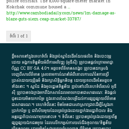
police officials. The 8,000-square-meter market in
Kokchak commune housed a
...
http://www.cambodiadaily.com/news/1m-damage-as-
blaze-guts-siem-reap-market-33787/
ទំព័រ 1 of 1
ខ្លឹមសារ​នៅ​ក្នុង​គេហទំព័រ និង​គ្រប់​ស្នា​ដៃ​ដើម​ដែល​ផលិត​ និង​បោះពុម្ព​
ដោយ​ អង្គការ​ទិន្នន័យ​អំពី​ការអភិវឌ្ឍ​​ (អូ​ឌី​ស៊ី)​ ត្រូវ​បាន​ផ្តល់​ក្រោម​អាជ្ញា
ប័ណ្ណ​
CC BY-SA 4.0
។​ អត្ថបទ​ព័ត៌មាន​សង្ខេប​ ត្រូវ​បាន​ដកស្រង់​
ចេញពី​សារព័ត៌មាន ស្របតាមការ​ណែនាំ​អំពី​គោលការណ៍​នៃ​ការ​ប្រើ
ប្រាស់​ដោយ​យុត្តិធម៌​ និង​រក្សាសិទ្ធិអ្នកនិពន្ធ ដោយ​ប្រភពដើម​នៃ​​អត្ថបទ
ទាំង​នោះ​ ។​ ស្នាដៃ​ និង​មូលដ្ឋាន​ទិន្នន័យ ​ភ្ជាប់​នៅ​លើ​គេហទំព័រ​របស់​ អូ​ឌី​
ស៊ី​ ត្រូវ​បាន​ចងក្រង​មក​ពី​ឯកសារ​ដែល​អាច​រក​បានជា​សាធារណៈ​ និង​ផ្តល់​
ជូន​ដោយ​មិន​យក​កម្រៃ​ ក្នុង​គោលបំណង​បម្រើ​ដល់ការ​ផ្សព្វផ្សាយ​ព័ត៌មាន​
ជា​សាធារណៈ​។​ គេហទំព័រ​នេះ​ មិនមែន​ជា​សេវា​ស្រាវជ្រាវ​ដើម្បី​ស្វែងរក
ប្រាក់​កម្រៃ​ ឬ​ ជា​វិស័យ​មួយ​ដែល​គ្រប់គ្រង​ដោយ​ភ្នាក់ងារ​រដ្ឋាភិបាល​ និង ​
អន្តររដ្ឋាភិបាល​ណាមួយ​នោះ​ទេ ​។​ ទំព័រ​នេះ​ ត្រូវ​បាន​គ្រប់គ្រង​ដោយ​ប្រព័ន្ធ​
ផ្សព្វផ្សាយ​ឯកជន​មួយ​ ដែល​លើកកម្ពស់​ការ​យល់​ដឹង​ទូលាយ​/​ទិន្នន័យ​
បើក​ទូលាយ​ ដោយ​មិនស្វែង​រក​ផល​ចំណេញ​។​ ព័ត៌មាន​ ត្រូវ​បាន​បោះ