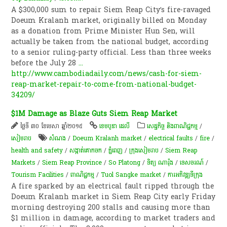
A $300,000 sum to repair Siem Reap City’s fire-ravaged
Doeum Kralanh market, originally billed on Monday
as a donation from Prime Minister Hun Sen, will
actually be taken from the national budget, according
to a senior ruling-party official. Less than three weeks
before the July 28
...
http://www.cambodiadaily.com/news/cash-for-siem-
reap-market-repair-to-come-from-national-budget-
34209/
$1M Damage as Blaze Guts Siem Reap Market
ថ្ងៃទី ៣០ ខែមេសា ឆ្នាំ២០១៥
ខេមបូឌា ដេលី
សេដ្ឋកិច្ច និងពាណិជ្ជកម្ម
/
សៀមរាប
សំណង
/
Doeum Kralanh market
/
electrical faults
/
fire
/
health and safety
/
សង្កាត់គោកចក
/
ភ្នំពេញ
/
ក្រុង​សៀម​រាប​
/
Siem Reap
Markets
/
Siem Reap Province
/
So Platong
/
ទិត្យ​ ណារ៉ុង
/
ទេសចរណ៍
/
Tourism Facilities
/
ពាណិជ្ជកម្ម
/
Tuol Sangke market
/
ការអភិវឌ្ឍ​ទីក្រុង​
A fire sparked by an electrical fault ripped through the
Doeum Kralanh market in Siem Reap City early Friday
morning destroying 200 stalls and causing more than
$1 million in damage, according to market traders and