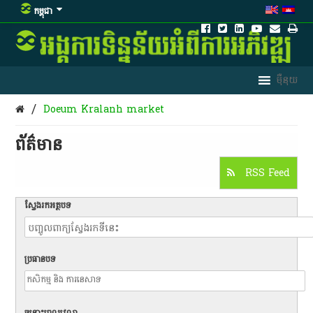
កម្ពុជា
/
Doeum Kralanh market
ព័ត៌មាន​
RSS Feed
ស្វែងរកអត្ថបទ
ប្រធានបទ
ចន្លោះពេលវេលា