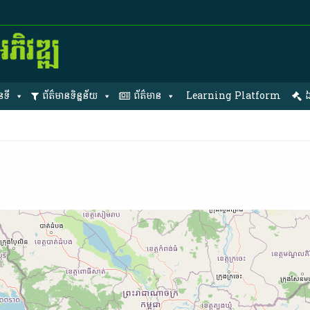
នទី
ព័ត៌មានទិន្នន័យ
ព័ត៌មាន
Learning Platform
ឯ