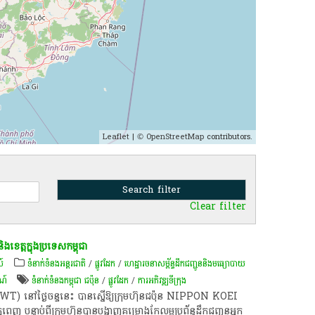
Leaflet
| ©
OpenStreetMap
contributors.
Clear filter
និង​ខេត្ត​ក្នុង​ប្រទេស​កម្ពុជា​
ស៍
ទំនាក់ទំនងអន្តរជាតិ
/
ផ្លូវដែក
/
ហេដ្ឋារចនាសម្ព័ន្ធដឹកជញ្ជូននិងមធ្យោបាយ
រណ៍
ទំនាក់ទំនងកម្ពុជា ជប៉ុន
/
ផ្លូវដែក
/
ការអភិវឌ្ឍ​ទីក្រុង​
)​ នៅ​ថ្ងៃ​ចន្ទ​នេះ​ បាន​ស្នើ​ឱ្យ​ក្រុមហ៊ុន​ជប៉ុន​ NIPPON​ KOEI​
​ភ្នំពេញ​ បន្ទាប់​ពី​ក្រុមហ៊ុន​បាន​បង្ហាញ​គម្រោង​កែ​លម្អ​ប្រព័ន្ធ​ដឹក​ជញ្ជូន​អ្នក