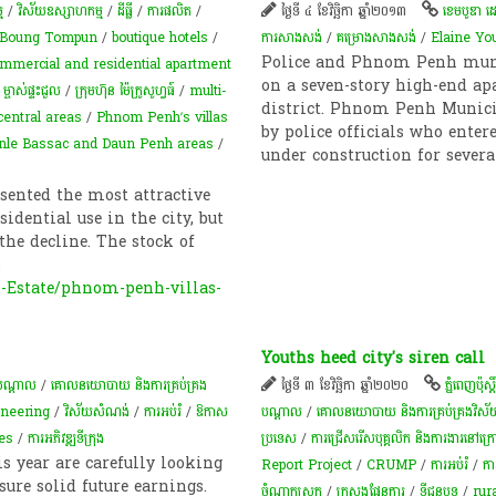
ម
/
វិស័យឧស្សាហកម្ម
/
ដីធ្លី
/
ការផលិត​
/
ថ្ងៃទី ៤ ខែវិច្ឆិកា ឆ្នាំ២០១៣
ខេមបូឌា ដ
Boung Tompun
/
boutique hotels
/
ការសាងសង់
/
គម្រោងសាងសង់
/
Elaine Yo
Police and Phnom Penh munic
mmercial and residential apartment
on a seven-story high-end a
/
ម្ចាស់ផ្ទះ​ជួល​
/
ក្រុមហ៊ុន ម៉ៃក្រូសូហ្វធ៍
/
multi-
district. Phnom Penh Munic
entral areas
/
Phnom Penh’s villas
by police officials who ente
nle Bassac and Daun Penh areas
/
under construction for sever
sented the most attractive
dential use in the city, but
the decline. The stock of
.
-Estate/phnom-penh-villas-
Youths heed city's siren call
ះបណ្តាល
/
គោលនយោបាយ និងការគ្រប់គ្រង
ថ្ងៃទី ៣ ខែវិច្ឆិកា ឆ្នាំ២០២០
ភ្នំពេញប៉ុស្តិ
ineering
/
វិស័យ​សំណង់
/
ការអប់រំ
/
​ឱកាស​
បណ្តាល
/
គោលនយោបាយ និងការគ្រប់គ្រងវិស័យ
ies
/
ការអភិវឌ្ឍ​ទីក្រុង​
ប្រទេស
/
ការជ្រើសរើសបុគ្គលិក និងការងារនៅក្
s year are carefully looking
Report Project
/
CRUMP
/
ការអប់រំ
/
កា
ure solid future earnings.
ចំណាកស្រុក
/
ក្រសួងផែនការ
/
ទីជន​​​បទ
/
rur