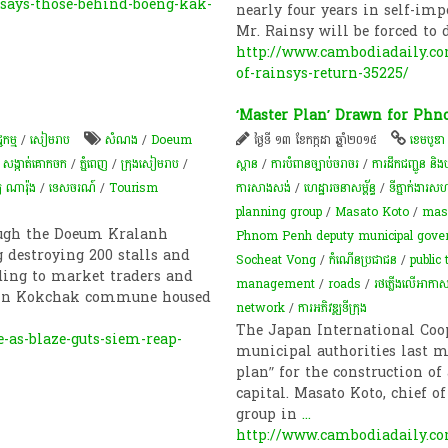
says-those-behind-boeng-kak-
nearly four years in self-imp
Mr. Rainsy will be forced to 
http://www.cambodiadaily.c
of-rainsys-return-35225/
‘Master Plan’ Drawn for Ph
ជកម្ម
/
សៀមរាប
សំណង
/
Doeum
ថ្ងៃទី ១៣ ខែកក្កដា ឆ្នាំ២០១៥
ខេមបូឌា
/
សង្កាត់គោកចក
/
ភ្នំពេញ
/
ក្រុង​សៀម​រាប​
/
ស្ពាន
/
ការបំពានច្បាប់ចរាចរ
/
ការដឹកជញ្ជូន និងប
យ​ ណារ៉ុង
/
ទេសចរណ៍
/
Tourism
ការសាងសង់
/
ហេដ្ឋារចនាសម្ព័ន្ធ
/
ទីភ្នាក់ងារ​សហប
planning group
/
Masato Koto
/
mas
rough the Doeum Kralanh
Phnom Penh deputy municipal gove
destroying 200 stalls and
Socheat Vong
/
កំណើនប្រជាជន
/
public
ding to market traders and
management
/
roads
/
​រថភ្លើង​លើ​អាកាស
et in Kokchak commune housed
network
/
ការអភិវឌ្ឍ​ទីក្រុង​
The Japan International Co
as-blaze-guts-siem-reap-
municipal authorities last mo
plan” for the construction o
capital. Masato Koto, chief o
group in
...
http://www.cambodiadaily.c