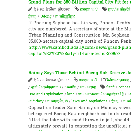
Grand Plans for $80-Billion Capital City Fit for
ថ្ងៃទី ១២ ខែសីហា ឆ្នាំ២០១៣
ខេមបូឌា ដេលី
ក្រុមហ៊ុន កាំកូស៊ីធី
ភ្នំពេញ
/
Udong
/
ការអភិវឌ្ឍ​ទីក្រុង​
If Phoeung Sophoan has his way, Phnom Penh’s 
city are numbered. A secretary of state at the 
Urban Planning and Construction, Mr. Sophoan 
35,000-hectare capital city north of Phnom Pe
http://www.cambodiadaily.com/news/grand-plans
capital%E2%80%88city-fit-for-a-techo-38968/
Rainsy Says Those Behind Boeng Kak Deserve Ja
ថ្ងៃទី ៣០ ខែមេសា ឆ្នាំ២០១៥
ខេមបូឌា ដេលី
វិស័យឧស្សាហកម្ម
/
ច្បាប់ និងប្រព័ន្ធតុលាការ
/
ការផលិត​
/
​អចលនទ្រព្យ​
បឹងកក់
/
conces
Use and Exploitation
/
land
/
គោលនយោបាយ និង​ការគ្រប់គ្រង​ដីធ្លី
/
La
Judiciary
/
ការអនុវត្ត​ន៏​ច្បាប់
/
laws and regulations
/
ភ្នំពេញ
/
ការអភិវ
Opposition leader Sam Rainsy on Monday vowed
beleaguered Boeng Kak neighborhood to its resi
filled the lake with sand thrown in jail, shoul
ultimately prevail in contesting the unofficial 