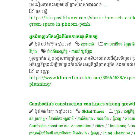
ស្រដៀងគ្នានេះសម្រាប់ប្រើប្រាស់ជាសាធារណៈ។
...

ឆន រស្មី
https://kiripostkhmer.com/stories/pm-sets-asid
green-space-in-phnom-penh
អ្នកជំនាញ​លើកឡើង​ពី​ផែនការ​នគរូបនីយកម្ម​
ថ្ងៃទី ២៨ ខែវិច្ឆិកា ឆ្នាំ២០១៩
ខ្មែរថាមស៍
គោលដៅទី១១ ទីក្រុង 
ទីក្រុង
កំណើន​សេដ្ឋកិច្ច
/
ការអភិវឌ្ឍ​ទីក្រុង​
ក្រុម​អ្នកជំនាញ​ឧស្សាហកម្ម​ក្នុង​ស្រុក​បាន​និយាយ​កាលពី​ម្សិលមិញ​ថា​ ប្រ
អភិវឌ្ឍ​ទីក្រុង​ដើម្បី​គ្រប់គ្រង​កំណើន​សេដ្ឋកិច្ច​ឱ្យ​បាន​ច្រើន​ និង​ទប់

ជា វណ្ណៈ
https://www.khmertimeskh.com/50664638/expert
planning/
Cambodia's construction continues strong growt
ថ្ងៃទី ១៣ ខែកក្កដា ឆ្នាំ២០១៥
Global Times
ក្រុង
/
សេដ្ឋកិច្
ឧស្សាហកម្ម
/
ទំនាក់ទំនងអន្តរជាតិ
/
ការវិនិយោគ
/
ការផលិត​
/
ភ្នំពេញ
/
​អចលនទ្
Cambodia constructors Association
/
cities
/
Hongkong Lan
ក្រសួង​រៀបចំ​ដែនដី នគរូបនីយកម្ម និង​សំណង់
/
ភ្នំពេញ
/
Pung Kheav Se
/