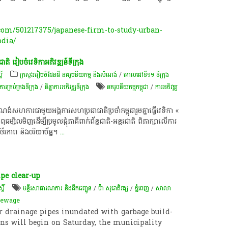
m/501217375/japanese-firm-to-study-urban-
odia/
ិ​ រៀបចំ​វេទិកា​អភិវឌ្ឍន៍​ទីក្រុង
ិ៍
ក្រសួងរៀបចំដែនដី នគរូបនីយកម្ម និងសំណង់
/
គោលដៅទី១១ ទីក្រុង
ារគ្រប់គ្រងទីក្រុង
/
និន្នាការអភិវឌ្ឍទីក្រុង
​នគរូបនីយកម្ម​កម្ពុជា
/
ការអភិវឌ្ឍ​
សហការ​ជាមួយ​អង្គការ​សហប្រជាជាតិ​ប្រចាំ​កម្ពុជា​រួម​គ្នា​ធ្វើ​វេទិកា​ «​
ធ​ម្សិលមិញ​ដើម្បី​ប្រមូលផ្ដុំ​ភាគី​ពាក់ព័ន្ធ​ជាតិ-អន្តរជាតិ ពិភាក្សា​លើ​ការ
​ចីរភាព​ និង​បរិយាប័ន្ន​។
...
pe clear-up
្តិ៍
មន្ទីរ​សាធារណការ និង​ដឹក​ជញ្ជូន​
/
ប៉ា សុជាតិវង្ស
/
ភ្នំពេញ
/
សាលា
sewage
r drainage pipes inundated with garbage build-
ins will begin on Saturday, the municipality