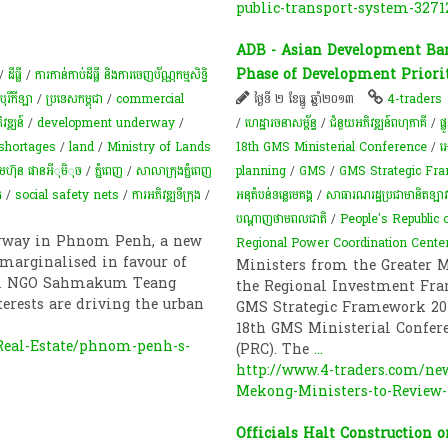
public-transport-system-3271
ADB - Asian Development Ban
Phase of Development Priori
/
ដីធ្លី
/
ការកាន់កាប់​ដីធ្លី និង​ការចេញ​ប័ណ្ណកម្មសិទ្ធិ​
បុរីកីឡា
/
ប្រទេសកម្ពុជា
/
commercial
ថ្ងៃទី ២ ខែធ្នូ ឆ្នាំ២០១៣
4-traders
វឌ្ឍន៍
/
development underway
/
/
ហេដ្ឋារចនាសម្ព័ន្ធ
/
ជំនួយអភិវឌ្ឍន៍ពហុភាគី
/
ផ្
 shortages
/
land
/
Ministry of Lands
18th GMS Ministerial Conference
/
អេ
ុមហ៊ុន​​​ ផាន​​​អីុមិុច
/
ភ្នំពេញ
/
សាលាក្រុងភ្នំពេញ
planning
/
GMS
/
GMS Strategic Fr
ត
/
social safety nets
/
ការអភិវឌ្ឍ​ទីក្រុង​
/
អនុតំបន់ទន្លេមេគង្គ
/
សាធារណរដ្ឋប្រជាមានិតឡា
បណ្តាញថាមពលជាតិ
/
People's Republic 
erway in Phnom Penh, a new
Regional Power Coordination Cente
 marginalised in favour of
Ministers from the Greater 
 from NGO Sahmakum Teang
the Regional Investment Fra
erests are driving the urban
GMS Strategic Framework 201
18th GMS Ministerial Confere
eal-Estate/phnom-penh-s-
(PRC). The
...
http://www.4-traders.com/n
Mekong-Ministers-to-Review-
Officials Halt Construction 