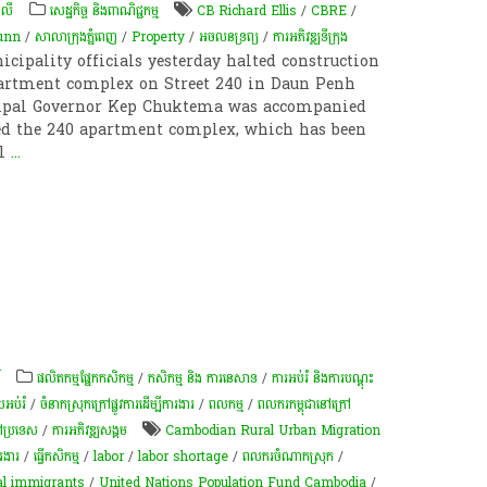
េលី
សេដ្ឋកិច្ច និងពាណិជ្ជកម្ម
CB Richard Ellis
/
CBRE
/
unn
/
សាលាក្រុងភ្នំពេញ
/
Property
/
​អចលនទ្រព្យ​
/
ការអភិវឌ្ឍ​ទីក្រុង​
ipality officials yesterday halted construction
partment complex on Street 240 in Daun Penh
ipal Governor Kep Chuktema was accompanied
red the 240 apartment complex, which has been
al
...
៍
​ផលិតកម្ម​ផ្នែក​កសិកម្ម​
/
កសិកម្ម​ និង​ ការ​នេ​សាទ​
/
ការអប់រំ និងការបណ្តុះ
អប់រំ
/
ចំនាកស្រុកក្រៅផ្លូវការដើម្បីការងារ
/
ពល​កម្ម
/
ពលករកម្ពុជានៅក្រៅ
រៅប្រទេស
/
ការ​អភិវឌ្ឍ​សង្គម
Cambodian Rural Urban Migration
រងារ
/
ធ្វើកសិកម្ម
/
labor
/
labor shortage
/
ពលករចំណាកស្រុក
/
al immigrants
/
United Nations Population Fund Cambodia
/