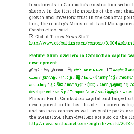
Investments in Cambodia’s construction sector 
sharply in the first six months of the year tha
growth and investors’ trust in the country’s poli
Lim, the country’s Minister of Land Managemen
Construction, said
...

Global Times News Staff
http://www.globaltimes.cn/content/810044.sht
Feature: Slum dwellers in Cambodian capital wa
development
ថ្ងៃទី ៤ ខែធ្នូ ឆ្នាំ២០១៣
Xinhuanet News
សេដ្ឋកិច្ច និងពាណ
cities
/
ប្រជាសាស្ត្រ
/
​រោងចក្រ
/
ដីធ្លី
/
land
/
ចំណាត់ថ្នាក់ដីធ្លី
/
គោលនយោបាយ 
and titling
/
ឡុង ឌីម៉ង់
/
ចំណាកស្រុក
/
ភ្នំពេញ
/
សាលាក្រុងភ្នំពេញ
/
ប្រជា
development
/
ជនក្រីក្រ
/
Tumpon Lake
/
ការអភិវឌ្ឍ​ទីក្រុង​
/
water
Phnom Penh, Cambodia’s capital and largest city
development in the last decade — numerous high
and business centres as well as public parks are
the meantime, slum-dwellers are also on the ris
http://news.xinhuanet.com/english/world/2013-0