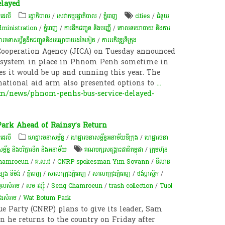
elayed
 ដេលី
រដ្ឋាភិបាល
/
សេវាកម្មរដ្ឋាភិបាល
/
ភ្នំពេញ
cities
/
ជំនួយ
dministration
/
ភ្នំពេញ
/
ការដឹកជញ្ជូន និងបញ្ញើ
/
គោលនយោបាយ និងការ
ឋារចនាសម្ព័ន្ធដឹកជញ្ជូននិងមធ្យោបាយដទៃទៀត
/
ការអភិវឌ្ឍ​ទីក្រុង​
Co­operation Agency (JICA) on Tuesday announced
us system in place in Phnom Penh sometime in
ces it would be up and running this year. The
national aid arm also presented options to
...
om/news/phnom-penhs-bus-service-delayed-
ark Ahead of Rainsy’s Return
 ដេលី
ហេដ្ឋារចនាសម្ព័ន្ធ
/
ហេដ្ឋារចនាសម្ព័ន្ធអនាម័យទីក្រុង
/
ហេដ្ឋារចនា
្ព័ន្ធ និងបរិក្ខារទឹក និងអនាម័យ
គណបក្សសង្គ្រោះជាតិកម្ពុជា
/
ក្រុមហ៊ុន​
 Chamroeun
/
គ.ស.ជ
/
CNRP spokesman Yim Sovann
/
ទីលាន
ឡុង ឌីម៉ង់
/
ភ្នំពេញ
/
សាលាក្រុងភ្នំពេញ
/
សាលាក្រុងភ្នំពេញ
/
ថង់​ប្លាស្ទិក
/
មូលសំរាម
/
សម រង្ស៊ី
/
Seng Chamroeun
/
trash collection
/
Tuol
្រង​សំរាម
/
Wat Botum Park
 Party (CNRP) plans to give its leader, Sam
n he returns to the country on Friday after