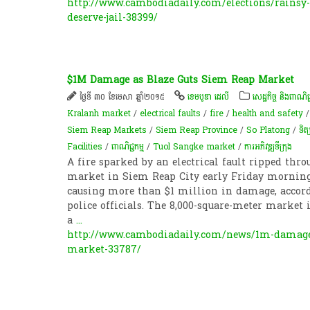
http://www.cambodiadaily.com/elections/rainsy-
deserve-jail-38399/
$1M Damage as Blaze Guts Siem Reap Market
ថ្ងៃទី ៣០ ខែមេសា ឆ្នាំ២០១៥
ខេមបូឌា ដេលី
សេដ្ឋកិច្ច និងពាណិជ្
Kralanh market
/
electrical faults
/
fire
/
health and safety
Siem Reap Markets
/
Siem Reap Province
/
So Platong
/
ទិត្
Facilities
/
ពាណិជ្ជកម្ម
/
Tuol Sangke market
/
ការអភិវឌ្ឍ​ទីក្រុង​
A fire sparked by an electrical fault ripped th
market in Siem Reap City early Friday morning 
causing more than $1 million in damage, accor
police officials. The 8,000-square-meter mark
a
...
http://www.cambodiadaily.com/news/1m-damage-
market-33787/