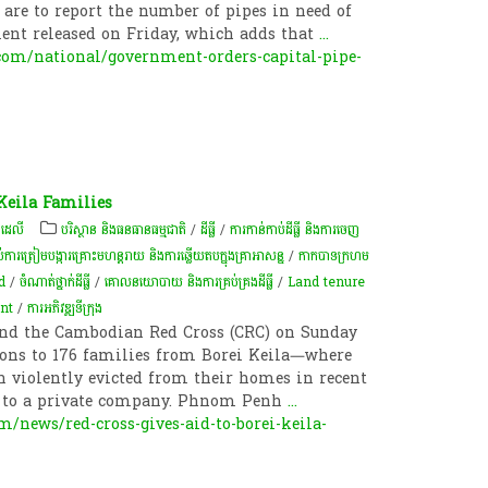
 are to report the number of pipes in need of
ement released on Friday, which adds that
...
om/national/government-orders-capital-pipe-
 Keila Families
 ដេលី
បរិស្ថាន និងធនធានធម្មជាតិ
/
ដីធ្លី
/
ការកាន់កាប់​ដីធ្លី និង​ការចេញ​
ប់ការត្រៀមបង្ការគ្រោះមហន្តរាយ និងការឆ្លើយតបក្នុងគ្រាអាសន្ន
/
កាកបាទក្រហម
d
/
ចំណាត់ថ្នាក់ដីធ្លី
/
គោលនយោបាយ និង​ការគ្រប់គ្រង​ដីធ្លី
/
Land tenure
nt
/
ការអភិវឌ្ឍ​ទីក្រុង​
d the Cambodian Red Cross (CRC) on Sunday
ons to 176 families from Borei Keila—where
n violently evicted from their homes in recent
ld to a private company. Phnom Penh
...
/news/red-cross-gives-aid-to-borei-keila-