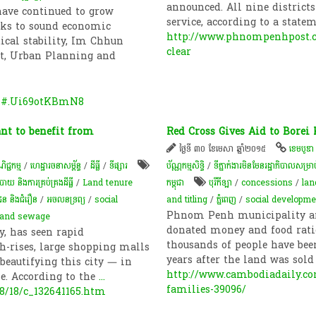
announced. All nine districts
have continued to grow
service, according to a stat
nks to sound economic
http://www.phnompenhpost.c
tical stability, Im Chhun
clear
t, Urban Planning and
ml#.Ui69otKBmN8
nt to benefit from
Red Cross Gives Aid to Borei
ថ្ងៃទី ៣០ ខែមេសា ឆ្នាំ២០១៥
ខេមបូឌា
ិជ្ជកម្ម
/
ហេដ្ឋារចនាសម្ព័ន្ធ
/
ដីធ្លី
/
ទីផ្សារ
ប័ណ្ណកម្មសិទ្ធិ​
/
ទីភ្នាក់ងារមិនមែនរដ្ឋាភិបាលសម្រា
និង​ការគ្រប់គ្រង​ដីធ្លី
/
Land tenure
កម្ពុជា
បុរីកីឡា
/
concessions
/
lan
ជន និងជំរឿន
/
​អចលនទ្រព្យ​
/
social
and titling
/
ភ្នំពេញ
/
social developme
Phnom Penh municipality an
 and sewage
donated money and food rati
, has seen rapid
thousands of people have bee
-rises, large shopping malls
years after the land was so
 beautifying this city — in
http://www.cambodiadaily.com
e. According to the
...
families-39096/
8/18/c_132641165.htm