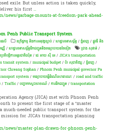
osed exile. But unless action is taken quickly,
deliver his first
...
om/news/garbage-mounts-at-freedom-park-ahead-
nom Penh Public Transport System
 ដេលី
ឧក្រិដ្ឋកម្ម និងការអនុវត្តច្បាប់
/
ហេដ្ឋារចនាសម្ព័ន្ធ
/
ភ្នំពេញ
/
ផ្លូវដី និង
ញ្ញើ
/
ហេដ្ឋារចនាសម្ព័ន្ធដឹកជញ្ជូននិងមធ្យោបាយដទៃទៀត
ជ្រាង សុផាន់
/
្រតិបត្តិការ​អន្តរជាតិ​ជប៉ុន
/
ជេ អាយ ស៊ី អេ
/
JICA’s transportation
s transit system
/
municipal budget
/
ប៉ា សុជាតិវង្ស
/
ភ្នំពេញ
/
rnor Chreang Sophan
/
Phnom Penh municipal governor Pa
 transport system
/
មធ្យោបាយ​ធ្វើដំណើរ​សាធារណៈ
/
road and traffic
​
/
Traffic
/
បញ្ហា​កកស្ទះ​ចរាចរណ៍
/
ការដឹកជញ្ជូន
/
transportation
operation Agency (JICA) met with Phnom Penh
nth to present the first stage of a “master
f a much-needed public transport system for the
f mission for JICA’s transportation planning
om/news/master-plan-drawn-for-phnom-penh-