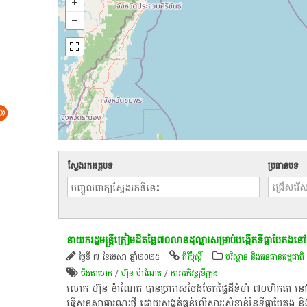
ស្វែងរកអត្ថបទ
ប្រធានបទ
នាយករដ្ឋមន្ត្រីត្រៀមដីតម្លៃ៧០លានដុល្លារសម្រាប់បង្កើតទីធ្លាបៃតងនៅ
ថ្ងៃទី ៧ ខែមេសា ឆ្នាំ២០២៥
គិរីប៉ុស្តិ៍
បរិស្ថាន និងធនធានធម្មជាតិ
បឹង​តាមោក
/
ហ៊ុន ម៉ាណែត
/
ការអភិវឌ្ឍ​ទីក្រុង​
លោក ហ៊ុន ម៉ាណែត បានប្រកាសបែងចែកផ្ទៃដីទំហំ ៧០ហិកតា នៅតំបន់
ធ្វើសួនសាធារណៈថ្មី ដោយសង្កត់ធ្ងន់លើសារៈសំខាន់នៃទីធ្លាបៃតង និងជំ