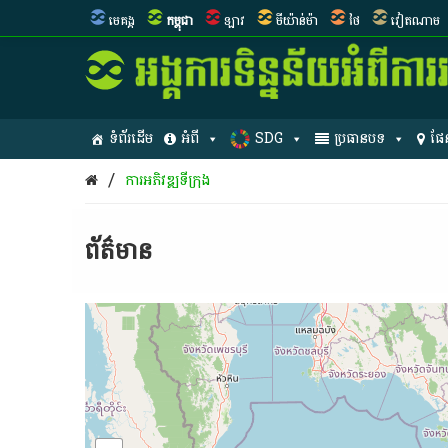
មេគង្គ
កម្ពុជា
ឡាវ
មីយ៉ាន់ម៉ា
ថៃ
វៀតណាម
ទំព័រដើម
អំពី
SDG
ប្រធានបទ
ផែ
/
ការអភិវឌ្ឍ​ទីក្រុង​
ព័ត៌មាន​