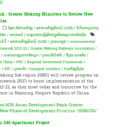
2/
k : Greater Mekong Ministers to Review New
ties
ជំនួយ និងការអភិវឌ្ឍ
/
ធនាគារអភិវឌ្ឍន៏អាស៊ី (ADB)
/
វិស័យឧស្សាហកម្ម
លូវដែក
/
ទេសចរណ៍
/
ហេដ្ឋារចនាសម្ព័ន្ធដឹកជញ្ជូននិងមធ្យោបាយដទៃទៀត
.ឌី.ប៊ី
/
ធនាគារអភិវឌ្ឍន៏អាស៊ី (ADB)
/
ប្រទេសកម្ពុជា
/
environmental
amework 2012-22
/
Greater Mekong Railways Association
/
វ
/
សាធារណរដ្ឋប្រជាមានិតឡាវ
/
ប្រទេសមីយ៉ាន់ម៉ា
/
ទីក្រុង ​ណា​ន​នី​ង
/
of China
/
PRC
/
Regional Investment Framework
/
r
/
RIF
/
ប្រទេសថៃ
/
transport corridors
/
ការអភិវឌ្ឍ​ទីក្រុង​
Mekong Sub-region (GMS) will review progress on
mework (RIF) to boost implementation of the
2-22, as they meet today and tomorrow for the
nce in Nanning, People’s Republic of China
ews/ADB-Asian-Development-Bank-Greater-
New-Phase-of-Development-Prioritie--15586330/
on 240 Apartment Project