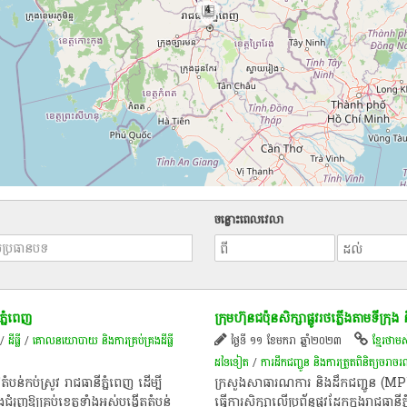
4
ចន្លោះពេលវេលា
ភ្នំពេញ
​ក្រុមហ៊ុន​ជប៉ុន​សិក្សា​ផ្លូវ​រថភ្លើង​តាម​ទីក្រុង​ 
/
ដីធ្លី
/
គោលនយោបាយ និង​ការគ្រប់គ្រង​ដីធ្លី
ថ្ងៃទី ១១ ខែមករា ឆ្នាំ២០២៣
ខ្មែរថាម
ដទៃទៀត
/
ការដឹកជញ្ជូន និងការត្រួតពិនិត្យចរាច
កប់ស្រូវ រាជធានីភ្នំពេញ ដើម្បី
​ក្រសួង​សាធារណការ​ និង​ដឹក​ជញ្ជូន​ (MPWT
រុញឱ្យគ្រប់ខេត្តទាំងអស់បង្កើតតំបន់
ធ្វើការ​សិក្សា​លើ​ប្រព័ន្ធ​ផ្លូវដែក​ក្នុង​រាជធានី