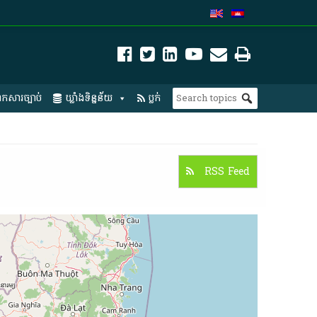
កសារច្បាប់
ឃ្លាំងទិន្នន័យ
ប្លក់
RSS Feed