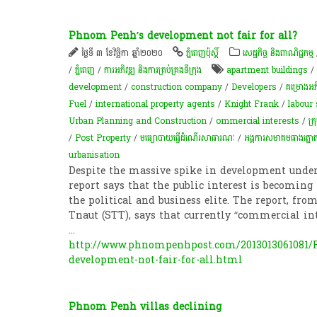
Phnom Penh’s development not fair for all?
ថ្ងៃទី ៣ ខែវិច្ឆិកា ឆ្នាំ២០២០
ភ្នំពេញប៉ុស្តិ៍
សេដ្ឋកិច្ច និងពាណិជ្ជកម្ម
/
ភ្នំពេញ
/
ការអភិវឌ្ឍ និងការគ្រប់គ្រងទីក្រុង
apartment buildings
/
development
/
construction company
/
Developers
/
គម្រោងអភិ
Fuel
/
international property agents
/
Knight Frank
/
labour
Urban Planning and Construction
/
ommercial interests
/
ក្រ
/
Post Property
/
មធ្យោបាយ​ធ្វើដំណើរ​សាធារណៈ
/
​អង្គការ​សមាគម​ធាងត្នោ
urbanisation
Despite the massive spike in development und
report says that the public interest is becoming
the political and business elite. The report,
Tnaut (STT), says that currently “commercial int
...
http://www.phnompenhpost.com/2013013061081/R
development-not-fair-for-all.html
Phnom Penh villas declining