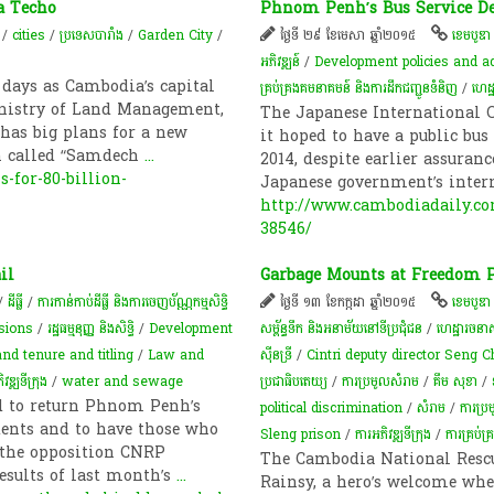
 a Techo
Phnom Penh’s Bus Service D
/
cities
/
ប្រទេសបារាំង
/
Garden City
/
ថ្ងៃទី ២៩ ខែមេសា ឆ្នាំ២០១៥
ខេមបូឌា
អភិវឌ្ឍន៍
/
Development policies and a
days as Cambodia’s capital
គ្រប់គ្រងគមនាគមន៍ និងការដឹកជញ្ជូនទំនិញ
/
ហេដ្
Ministry of Land Management,
The Japanese International 
has big plans for a new
it hoped to have a public b
nh called “Samdech
...
2014, despite earlier assuran
-for-80-billion-
Japanese government’s inter
http://www.cambodiadaily.c
38546/
il
Garbage Mounts at Freedom P
/
ដីធ្លី
/
ការកាន់កាប់​ដីធ្លី និង​ការចេញ​ប័ណ្ណកម្មសិទ្ធិ​
ថ្ងៃទី ១៣ ខែកក្កដា ឆ្នាំ២០១៥
ខេមបូឌា
sions
/
រដ្ឋធម្មនុញ្ញ និងសិទ្ធិ
/
Development
សម្ព័ន្ធទឹក និងអនាម័យនៅទីប្រជុំជន
/
ហេដ្ឋារចនាសម
nd tenure and titling
/
Law and
ស៊ីនទ្រី​
/
Cintri deputy director Seng
ឌ្ឍ​ទីក្រុង​
/
water and sewage
ប្រជាធិបតេយ្យ
/
ការ​ប្រមូល​សំរាម
/
គឹម សុខា
/
 to return Phnom Penh’s
political discrimination
/
សំរាម
/
ការប្រ
dents and to have those who
Sleng prison
/
ការអភិវឌ្ឍ​ទីក្រុង​
/
​ការ​គ្រប់គ
d the opposition CNRP
The Cambodia National Rescue
results of last month’s
...
Rainsy, a hero’s welcome whe