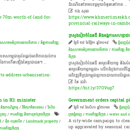
ដំណើរ​នៅ​តាម​ខេត្ត​មួយ​ចំនួន​នៅ​ភាគ
...

​កង​ ​សុធា​
e-70m-worth-of-land-for-
https://www.khmertimeskh.co
provincial-railways-in-camb
ក្រសួង​រៀបចំ​ដែនដី​ និង​អង្គការ​សហប្រជាជាត
និងសហគមន៍ប្រកបដោយចីរភាព
/
និន្នាការអភិវឌ្ឍ
ថ្ងៃទី ២៨ ខែវិច្ឆិកា ឆ្នាំ២០១៩
ភ្នំពេញប៉ុស្ត
និងសហគមន៍ប្រកបដោយចីរភាព
/
ការអភិវឌ្ឍ និងក
ទេស​កម្ពុជា​គួរតែ​ផ្តល់​អាទិភាព​ដល់​ការ​
ទីក្រុង​
ទល់​នឹង​ការ​កើនឡើង​នៃ​ប្រជាជន​។
...
ក្រសួង​រៀបចំ​ដែនដី នគរូបនីយកម្ម និង​សំណង់​
នគរូបនីយកម្ម​កម្ពុជា​» លើកដំបូង​កាលពី​ថ្ងៃ​ពុ
s-address-urbanisation-
អភិវឌ្ឍ​ទីក្រុង​កម្ពុជា​ប្រកប​ដោយភាព​វៃឆ្លាត

វ៉ន ដារ៉ា
https://bit.ly/37OVug7
h in H1: minister
Government orders capital pi
ច និងពាណិជ្ជកម្ម
/
វិនិយោគិនបរទេស
/
វិស័យ
ថ្ងៃទី ១៩ ខែសីហា ឆ្នាំ២០១៣
ភ្នំពេញប៉ុស
រព្យ​
/
ការអភិវឌ្ឍ និងការគ្រប់គ្រងទីក្រុង
ក្រុងភ្នំពេញ
/
ការអភិវឌ្ឍ​ទីក្រុង​
/
water and 
A city-wide campaign to clea
d
/
អុឹម ឈុនលឹម
/
Landmark property
/
up aggravated by seasonal ra
ការអភិវឌ្ឍ​ទីក្រុង​