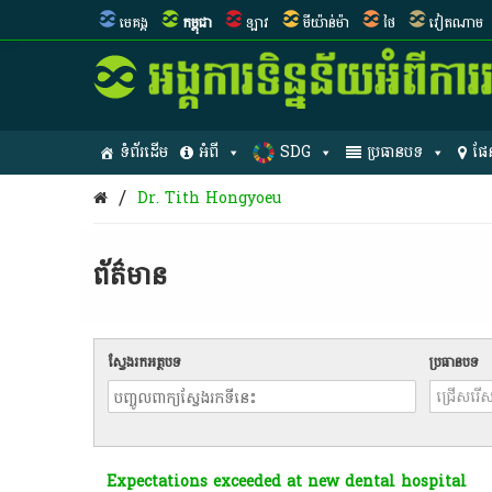
មេគង្គ
កម្ពុជា
ឡាវ
មីយ៉ាន់ម៉ា
ថៃ
វៀតណាម
ទំព័រដើម
អំពី
SDG
ប្រធានបទ
ផែ
/
Dr. Tith Hongyoeu
ព័ត៌មាន​
ស្វែងរកអត្ថបទ
ប្រធានបទ
Expectations exceeded at new dental hospital