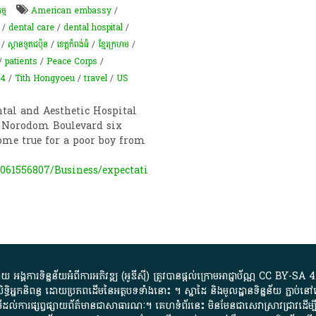
ម្ម
American embassy
/
/
dental care
/
dental hospital
/
/
ស្ថានទូត​ជប៉ុន​
/
ខេត្តកំពង់ធំ
/
ខ្មែរក្រហម
/
/
patients
/
Peace Corps
/
84
/
Tith Hongyoeu
/
travel
/
US
al and Aesthetic Hospital
ff Norodom Boulevard six
ome true for a poor boy from
61556807/Business/expectati
្គការ​ទិន្នន័យ​អំពី​ការអភិវឌ្ឍ​​ (អូ​ឌី​ស៊ី)​ ត្រូវ​បាន​ផ្តល់​ក្រោម​អាជ្ញាប័ណ្ណ​
CC BY-SA 4
ធិអ្នកនិពន្ធ ដោយ​ប្រភពដើម​នៃ​​អត្ថបទទាំង​នោះ​ ។​ ស្នាដៃ​ និង​មូលដ្ឋាន​ទិន្នន័យ ​ភ្ជាប់​នៅ​
ការ​ផ្សព្វផ្សាយ​ព័ត៌មាន​ជា​សាធារណៈ​។​ គេហទំព័រ​នេះ​ មិនមែន​ជា​សេវា​ស្រាវជ្រាវ​ដើម្បី​ស្វ