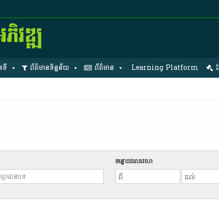
នទី
ព័ត៌មានទិន្នន័យ
ព័ត៌មាន
Learning Platform
ឯ
ចន្លោះពេលវេលា