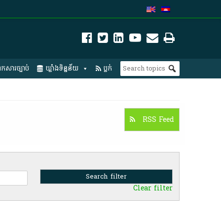
កសារច្បាប់
ឃ្លាំងទិន្នន័យ
ប្លក់
RSS Feed
Clear filter