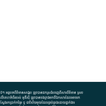
.0
។​ អត្ថបទ​ព័ត៌មាន​សង្ខេប​ ត្រូវ​បាន​ដកស្រង់​ចេញពី​សារព័ត៌មាន ស្រប
លើ​គេហទំព័រ​របស់​ អូ​ឌី​ស៊ី​ ត្រូវ​បាន​ចងក្រង​មក​ពី​ឯកសារ​ដែល​អាច​រក​
ែងរកប្រាក់​កម្រៃ​ ឬ​ ជា​វិស័យ​មួយ​ដែល​គ្រប់គ្រង​ដោយ​ភ្នាក់ងារ​