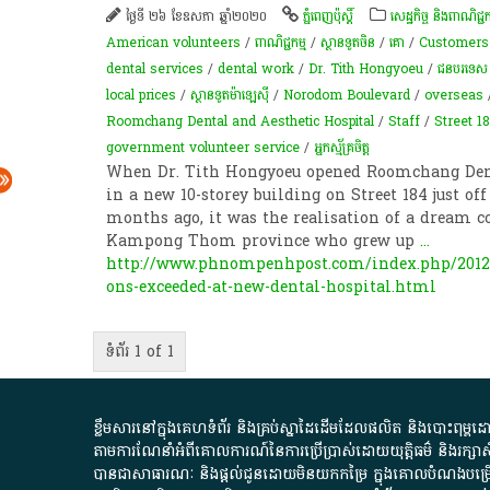
ថ្ងៃទី ២៦ ខែឧសភា ឆ្នាំ២០២០
ភ្នំពេញប៉ុស្តិ៍
សេដ្ឋកិច្ច និងពាណិជ្ជក
American volunteers
/
ពាណិជ្ជកម្ម
/
ស្ថានទូតចិន
/
គោ
/
Customers
dental services
/
dental work
/
Dr. Tith Hongyoeu
/
ជនបរទេស
local prices
/
ស្ថានទូតម៉ាឡេស៊ី
/
Norodom Boulevard
/
overseas
Roomchang Dental and Aesthetic Hospital
/
Staff
/
Street 1
government volunteer service
/
​អ្នកស្ម័គ្រចិត្ត
When Dr. Tith Hongyoeu opened Roomchang Dent
in a new 10-storey building on Street 184 just o
months ago, it was the realisation of a dream c
Kampong Thom province who grew up
...
http://www.phnompenhpost.com/index.php/20120
ons-exceeded-at-new-dental-hospital.html
ទំព័រ 1 of 1
ខ្លឹមសារ​នៅ​ក្នុង​គេហទំព័រ និង​គ្រប់​ស្នា​ដៃ​ដើម​ដែល​ផលិត​ និង​បោះពុម្ព​ដោយ​ អង
តាមការ​ណែនាំ​អំពី​គោលការណ៍​នៃ​ការ​ប្រើប្រាស់​ដោយ​យុត្តិធម៌​ និង​រក្សាសិទ្
បានជា​សាធារណៈ​ និង​ផ្តល់​ជូន​ដោយ​មិន​យក​កម្រៃ​ ក្នុង​គោលបំណង​បម្រើ​ដល់