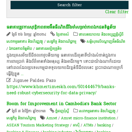
Clear filter
ធនាគារ​ត្រូវការ​សុវត្ថិភាព​តាម​អ៊ីនធឺណិត​ដ៏​រឹង​មាំ​សម្រាប់​ភាព​ឯកជន​ទិន្នន័យ​
ថ្ងៃទី ២៦ ខែកុម្ភៈ ឆ្នាំ២០២៤
ខ្មែរថាមស៍
គោលនយោបាយ និងបទប្បញ្ញត្តិស្តីពី
សេវាកម្មធនាគារ និងហិរញ្ញវត្ថុ
/
សេដ្ឋកិច្ច និងពាណិជ្ជកម្ម
សន្តិសុខលើបណ្តាញអ៊ីនធឺណិត
/
ឯកជនភាពទិន្នន័យ
/
ធនាគារអេឡិចត្រូនិច
​ក្នុង​យុគសម័យ​ឌី​ជី​ថ​ល​ភាវូបនីយកម្ម​ ធនាគារ​ដើរតួ​នាទី​យ៉ាង​សំខាន់​ក្នុង​ការ​
ការពារ​ប្រាក់​ និង​ព័ត៌មាន​ទាំង​មនុស្ស​ និង​អាជីវកម្ម​។​ ទោះជា​យ៉ាងណា​ក៏​ដោយ​
នៅ​ពេល​ដែល​ប្រទេស​កម្ពុជា​ទទួលយក​បដិវត្តន៍​ឌី​ជី​ថ​ល​នេះ​ ព្រះរាជាណាចក្រ​ក៏​
ធ្វើ​ឱ្យ​ខ្លួន
...

Jigmee Palden Pazo
https://www.khmertimeskh.com/501444679/banks-
need-robust-cybersecurity-for-data-privacy/
Room for Improvement in Cambodia’s Bank Sector
ថ្ងៃទី ៧ ខែវិច្ឆិកា ឆ្នាំ២០១៣
ភ្នំពេញប៉ុស្តិ៍
សេវាកម្មធនាគារ និងហិរញ្ញវត្ថុ
/
សេដ្ឋកិច្ច និងពាណិជ្ជកម្ម
Amret
/
Amret micro-finance institution
/
ASEAN Tourism Marketing Strategy
/
អាស៊ី
/
ATMs
/
banking
/