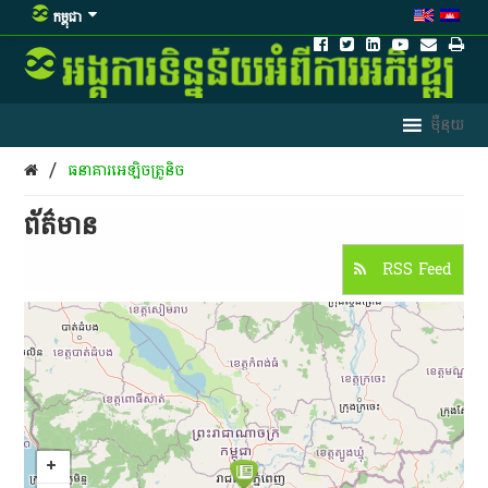
កម្ពុជា
/
ធនាគារអេឡិចត្រូនិច
ព័ត៌មាន​
RSS Feed