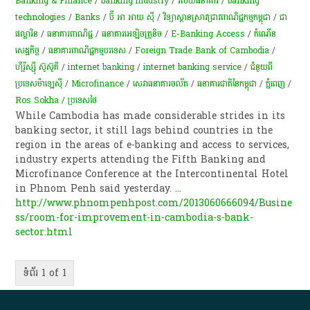
Banking & Finance
/
banking industry
/
វិស័យ​ធនាគារ​
/
banking
technologies
/
Banks
/
ប៊ី អា អាយ ស៊ី
/
វិទ្យាស្ថានស្រាវជ្រាវពាណិជ្ជកម្មកម្ពុជា
/
ជា
ផល្លារិន
/
ធនាគារ​ពាណិជ្ជ
/
ធនាគារអេឡិចត្រូនិច
/
E-Banking Access
/
កំណើន​
សេដ្ឋកិច្ច
/
ធនាគារពាណិជ្ជកម្មបរទេស
/
Foreign Trade Bank of Cambodia
/
ហ៊ីរ៉ូស្ស៊ី ស៊ូស៊ូគី
/
internet banking
/
internet banking service
/
ជំនួយពី
ប្រទេសម៉ាឡេស៊ី​​
/
Microfinance
/
សេវាធនាគារចល័ត
/
ធនាគារជាតិនៃកម្ពុជា
/
ភ្នំពេញ
/
Ros Sokha
/
ប្រទេសថៃ
While Cambodia has made considerable strides in its
banking sector, it still lags behind countries in the
region in the areas of e-banking and access to services,
industry experts attending the Fifth Banking and
Microfinance Conference at the Intercontinental Hotel
in Phnom Penh said yesterday.
...
http://www.phnompenhpost.com/2013060666094/Busine
ss/room-for-improvement-in-cambodia-s-bank-
sector.html
ទំព័រ 1 of 1