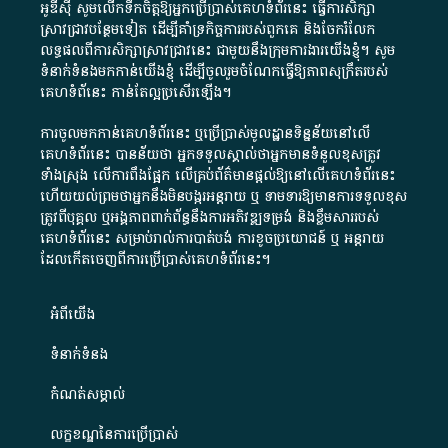
អូឌីស៊ី សូមលើកទឹកចិត្តឱ្យអ្នកប្រើប្រាស់គេហទំព័រនេះ ធ្វើការសិក្សា
ស្រាវជ្រាវបន្ថែមទៀត ដើម្បីគាំទ្រកិច្ចការ​របស់ពួកគេ និងចែករំលែក
លទ្ធផលពីការសិក្សាស្រាវជ្រាវនេះ ជាមួយនឹងក្រុមការងារយើងខ្ញុំ។ សូម
ទំនាក់ទំនងមកកាន់យើងខ្ញុំ
ដើម្បីចូលរួមចំណែកធ្វើឱ្យភាពសុក្រឹតរបស់
គេហទំព័នេះ កាន់តែល្អប្រសើរឡើង។
ការចូលមកកាន់គេហទំព័រនេះ ឬប្រើប្រាស់មូលដ្ឋានទិន្នន័យនៅលើ
គេហទំព័រនេះ បានន័យថា អ្នកទទួលស្គាល់ថាអ្នកមានទំនួលខុសត្រូវ
ទាំងស្រុង លើការពឹងផ្អែក លើគ្រប់ព័ត៌មានផ្តល់ឱ្យនៅលើគេហទំព័រនេះ
ហើយយល់ព្រមថាអ្នកនឹងមិនបង្ករអន្តរាយ ឬ ទាមទារ​ឱ្យមានការទទួលខុស​
ត្រូវពីបុគ្គល ឬអង្គភាពពាក់ព័ន្ធនឹងការអភិវឌ្ឍទម្រង់ និងខ្លឹមសាររបស់
គេហទំព័រនេះ សម្រាប់រាល់ការបាត់បង់ ការខូចប្រយោជន៍ ឬ អន្តរាយ
ដែលកើតចេញពីការប្រើប្រាស់គេហទំព័រនេះ។
អំពី​យើង​
ទំនាក់ទំនង
កំណត់សម្គាល់
លក្ខខណ្ឌនៃការប្រើប្រាស់