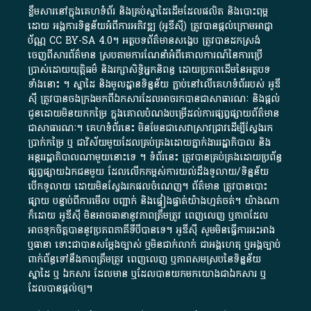
ខ្លឹមសារ​នៅ​ក្នុង​គេហទំព័រ និង​គ្រប់​ស្នា​ដៃ​ដើម​ដែល​ផលិត​ និង​បោះពុម្ព​
ដោយ​ អង្គការ​ទិន្នន័យ​អំពី​ការអភិវឌ្ឍ​​ (អូ​ឌី​ស៊ី)​ ត្រូវ​បាន​ផ្តល់​ក្រោម​អាជ្ញា
ប័ណ្ណ​
CC BY-SA 4.0
។​ អត្ថបទ​ព័ត៌មាន​សង្ខេប​ ត្រូវ​បាន​ដកស្រង់​
ចេញពី​សារព័ត៌មាន ស្របតាមការ​ណែនាំ​អំពី​គោលការណ៍​នៃ​ការ​ប្រើ
ប្រាស់​ដោយ​យុត្តិធម៌​ និង​រក្សាសិទ្ធិអ្នកនិពន្ធ ដោយ​ប្រភពដើម​នៃ​​អត្ថបទ
ទាំង​នោះ​ ។​ ស្នាដៃ​ និង​មូលដ្ឋាន​ទិន្នន័យ ​ភ្ជាប់​នៅ​លើ​គេហទំព័រ​របស់​ អូ​ឌី​
ស៊ី​ ត្រូវ​បាន​ចងក្រង​មក​ពី​ឯកសារ​ដែល​អាច​រក​បានជា​សាធារណៈ​ និង​ផ្តល់​
ជូន​ដោយ​មិន​យក​កម្រៃ​ ក្នុង​គោលបំណង​បម្រើ​ដល់ការ​ផ្សព្វផ្សាយ​ព័ត៌មាន​
ជា​សាធារណៈ​។​ គេហទំព័រ​នេះ​ មិនមែន​ជា​សេវា​ស្រាវជ្រាវ​ដើម្បី​ស្វែងរក
ប្រាក់​កម្រៃ​ ឬ​ ជា​វិស័យ​មួយ​ដែល​គ្រប់គ្រង​ដោយ​ភ្នាក់ងារ​រដ្ឋាភិបាល​ និង ​
អន្តររដ្ឋាភិបាល​ណាមួយ​នោះ​ទេ ​។​ ទំព័រ​នេះ​ ត្រូវ​បាន​គ្រប់គ្រង​ដោយ​ប្រព័ន្ធ​
ផ្សព្វផ្សាយ​ឯកជន​មួយ​ ដែល​លើកកម្ពស់​ការ​យល់​ដឹង​ទូលាយ​/​ទិន្នន័យ​
បើក​ទូលាយ​ ដោយ​មិនស្វែង​រក​ផល​ចំណេញ​។​ ព័ត៌មាន​ ត្រូវ​បាន​បោះ
ផ្សាយ​ បន្ទាប់​ពី​ការ​មើល​ បញ្ជាក់​ និង​ផ្ទៀងផ្ទាត់​យ៉ាង​ហ្មត់ចត់​។​ យ៉ាងណា​
ក៏​ដោយ​ អូ​ឌី​ស៊ី​ មិន​អាច​ធានា​នូវ​ភាព​ត្រឹមត្រូវ​ ពេញលេញ​ ឬ​ភាព​ដែល​
អាច​ទុកចិត្ត​បាននូវ​ប្រភព​ភាគី​ទី​បី​បាន​ទេ​។​ អូ​ឌី​ស៊ី​ សូម​មិន​ធ្វើការ​អះអាង​
ឬ​ធានា​ ទោះជា​បាន​សម្តែង​ច្បាស់​ ឬ​មិន​ជាក់លាក់​ ជា​អង្គហេតុ​ ឬ​អង្គច្បាប់​
ពាក់ព័ន្ធ​ទៅ​នឹង​ភាព​ត្រឹមត្រូវ​ ពេញលេញ​ ឬ​ភាព​សម​ស្រប​នៃ​ទិន្នន័យ​
ស្នាដៃ​ ឬ​ ឯកសារ​ ដែល​មាន​ ឬ​ដែល​បាន​យក​មក​យោង​ជា​ឯកសារ​ ឬ​
ដែល​បាន​ផ្តល់​ឲ្យ​។