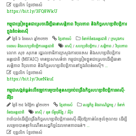

បុគ្គលិក​ ខ្មែរ​ថា​ម​ស៍​
https://bit.ly/3FQ8WkU
កម្ពុជាត្រៀមខ្លួនជាស្រេចដើម្បីធានាសន្តិភាព វិបុលភាព និងកិច្ចសហប្រតិបត្តិការ
ក្នុងតំបន់អាស៊ី
ថ្ងៃទី ៦ ខែមេសា ឆ្នាំ២០២២
ខ្មែរថាមស៍
ទំនាក់ទំនងអន្តរជាតិ
/
ក្រសួងការ
បរទេស និងសហប្រតិបត្តិការអន្តរជាតិ
អាស៊ី
/
សហប្រតិបត្តិការ
/
សន្តិភាព
/
វិបុលភាព
លោក សុខ សុកេន រដ្ឋលេខាធិការក្រសួងការបរទេស និងសហប្រតិបត្តិការ
អន្តរជាតិ (MFAIC) មានប្រសាសន៍ថា កម្ពុជាត្រៀមខ្លួនជាស្រេចដើម្បីធានា
សន្តិភាព វិបុលភាព និងកិច្ចសហប្រតិបត្តិការនៅក្នុងតំបន់អាស៊ី។
...

បុគ្គលិក​ ខ្មែរ​ថា​ម​ស៍​
https://bit.ly/3ueNkuI
​កម្ពុជា​សង្កត់ធ្ងន់​លើ​តម្រូវ​ការ​មួយ​ចំនួន​សម្រាប់​ពង្រឹង​កិច្ច​សហប្រតិបត្តិការ​អាស៊ី​-​
អឺរ៉ុប​
ថ្ងៃទី ២៥ ខែវិច្ឆិកា ឆ្នាំ២០២១
ខ្មែរថាមស៍
សេដ្ឋកិច្ច និងពាណិជ្ជកម្ម
/
ទំនាក់
ទំនងអន្តរជាតិ
អាស៊ី
/
អូន ព័ន្ធមុនីរ័ត្ន
/
អឺរ៉ុប
​វា​ចាំបាច់​ដើម្បី​ពង្រឹង​កិច្ច​សហប្រតិបត្តិការ​អាស៊ី​-​អឺរ៉ុប​ឱ្យ​កាន់តែ​ទូលំទូលាយ​ ​ដើម្បី​
សម្រេច​បាន​នូវ​កំណើន​សេដ្ឋកិច្ច​ដែល​មាន​ភាព​ធន់​។​
...

បុគ្គលិក​ ខ្មែរ​ថា​ម​ស៍​