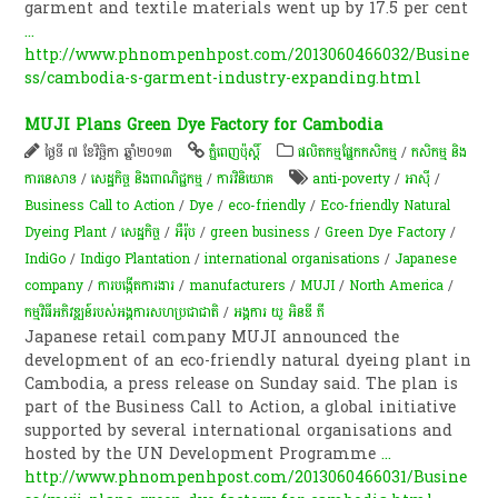
garment and textile materials went up by 17.5 per cent
...
http://www.phnompenhpost.com/2013060466032/Busine
ss/cambodia-s-garment-industry-expanding.html
MUJI Plans Green Dye Factory for Cambodia
ថ្ងៃទី ៧ ខែវិច្ឆិកា ឆ្នាំ២០១៣
ភ្នំពេញប៉ុស្តិ៍
​ផលិតកម្ម​ផ្នែក​កសិកម្ម​
/
កសិកម្ម​ និង​
ការ​នេ​សាទ​
/
សេដ្ឋកិច្ច និងពាណិជ្ជកម្ម
/
ការវិនិយោគ
anti-poverty
/
អាស៊ី
/
Business Call to Action
/
Dye
/
eco-friendly
/
Eco-friendly Natural
Dyeing Plant
/
សេដ្ឋកិច្ច
/
អឺរ៉ុប
/
green business
/
Green Dye Factory
/
IndiGo
/
Indigo Plantation
/
international organisations
/
Japanese
company
/
ការបង្កើតការងារ
/
manufacturers
/
MUJI
/
North America
/
កម្មវិធីអភិវឌ្ឍន៍របស់អង្គការសហប្រជាជាតិ
/
អង្គការ យូ អិនឌី ភី
Japanese retail company MUJI announced the
development of an eco-friendly natural dyeing plant in
Cambodia, a press release on Sunday said. The plan is
part of the Business Call to Action, a global initiative
supported by several international organisations and
hosted by the UN Development Programme
...
http://www.phnompenhpost.com/2013060466031/Busine