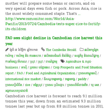
mother will prepare some beans or carrots, and on
very special days even fish or pork. Across Asia, rice is
the most widely consumed staple. That’s
...
http://www.csmonitor.com/World/Asia-
Pacific/2013/0724/Cambodia-tests-super-rice-to-fortify-
its-children
FAO sees slight decline in Cambodian rice harvest this
year
ថ្ងៃទី ៧ ខែវិច្ឆិកា ឆ្នាំ២០១៣
The Cambodia Herald
​ផលិតកម្ម​ផ្នែក​
កសិកម្ម​
/
កសិកម្ម​ និង​ ការ​នេ​សាទ​
/
ផលិតផលដំណាំ និងទំនិញ
/
សេដ្ឋកិច្ច និងពាណិជ្ជកម្ម
/
ការនាំចេញ/នីហរណ
/
​ស្រូវ​
/
​ស្រូវ​
/
ពាណិជ្ជកម្ម
Agriculture & Agri-
business
/
អាស៊ី
/
ប្រទេស បង់ក្លាដេស
/
Crop Prospects and Food Situation
report
/
FAO
/
Food and Agricultural Organization
/
ប្រទេសឥណ្ឌូនេស៊ី
/
international rice market
/
ដីសណ្តទន្លេមេគង្គ
/
ទន្លេមេគង្គ
/
paddy
/
ប្រទេសហ្វីលីពីន
/
rice
/
តម្លៃ​ស្រូវ
/
ប្រទេស ស្រីលង្ការ
/
ប្រទេស​ទី​ម័​រ​ខាងកើត​
/
យូ អេន
/
អង្គការសហប្រជាជាតិ
Cambodia’s rice harvest is forecast to reach 9.1 million
tonnes this year, down from an estimated 9.3 million
tonnes last year but up from 8.8 million tonnes in 2011,