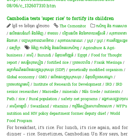
08/06/c_132607310.htm
Cambodia tests 'super rice' to fortify its children
ថ្ងៃទី ១១ ខែមិថុនា ឆ្នាំ២០២០
The Csmonitor
កសិកម្ម​ និង​ ការ​នេ​សាទ​
/
ផលិតផលដំណាំ និងទំនិញ
/
ថាមពល
/
បរិក្ខារផលិត និងចែកចាយអគ្គីសនី
/
សុខភាពមាតា
និងទារក
/
បញ្ហាសុខភាពជាអាទិភាព
/
សុខ​ភាព​សា​ធា​រណៈ
/
​ស្រូវ​
/
​ស្រូវ​
/
ការ​អភិវឌ្ឍ​សង្គម
/
ជនក្រីក្រ
ទំនិញ ការកែច្នៃ និងផលិតផលកសិកម្ម
/
Agriculture & Agri-
business
/
អាស៊ី
/
Burundi
/
ជំនួយអភិវឌ្ឍន៍
/
Egypt
/
Food for Thought
report
/
​អសន្តិសុខ​ស្បៀង​
/
fortified rice
/
ប្រទេសបារាំង
/
Frank Wieringa
/
អត្រា​កំណើន​ផលិតផល​ក្នុង​ស្រុក​សរុប​ (GDP)​
/
genetically modified organism
/
Global economy
/
GMO
/
ផលិតផលក្នុងស្រុកសរុប
/
ជំនួយពីប្រទេសឥណ្ឌា
/
ប្រទេសឥណ្ឌូនេស៊ី
/
Institute of Research for Development
/
IRD
/
IRD
senior researcher
/
Marseille
/
minerals
/
Nils Grede
/
nutrients
/
Path
/
rice
/
Rural population
/
safety-net programs
/
អង្គការ​សង្គ្រោះ​កុមារ
/
អាស៊ីអាគ្នេយ៏
/
Swaziland
/
vitamins
/
កម្មវិធី​ស្បៀងអាហារ​ពិភពលោក​
/
WFP’s
nutrition and HIV policy department former deputy chief
/
World
Food Program
For breakfast, it’s rice. For lunch, it’s rice again, and for
dinner – rice. Sometimes, Cambodian Un Koy says, her