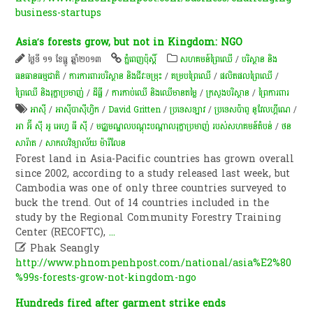
business-startups
Asia’s forests grow, but not in Kingdom: NGO
ថ្ងៃទី ១១ ខែធ្នូ ឆ្នាំ២០១៣
ភ្នំពេញប៉ុស្តិ៍
សហគមន៍ព្រៃឈើ
/
បរិស្ថាន និង
ធនធានធម្មជាតិ
/
ការការពារបរិស្ថាន និងជីវៈចម្រុះ
/
គម្របព្រៃឈើ
/
​ផលិតផល​ព្រៃឈើ​
/
ព្រៃឈើ និងរុក្ខាប្រមាញ់
/
ដីធ្លី
/
ការកាប់​ឈើ និង​ឈើ​មានតម្លៃ​
/
ក្រសួងបរិស្ថាន
/
ព្រៃការពារ
អាស៊ី
/
អាស៊ីបាស៊ីហ្វិក
/
David Gritten
/
ប្រទេសឡាវ
/
ប្រទេស​ប៉ាពូ នូវែលហ្គីណេ
/
អា អ៊ី ស៊ី អូ អេហ្វ ធី ស៊ី
/
មជ្ឈមណ្ឌល​បណ្តុះ​បណ្តាល​រុក្ខា​ប្រមាញ់ របស់​សហគមន៍​តំបន់
/
ថន
សារ៉ាត
/
សាកលវិទ្យាល័យ ម៉ារីលែន
Forest land in Asia-Pacific countries has grown overall
since 2002, according to a study released last week, but
Cambodia was one of only three countries surveyed to
buck the trend. Out of 14 countries included in the
study by the Regional Community Forestry Training
Center (RECOFTC),
...

Phak Seangly
http://www.phnompenhpost.com/national/asia%E2%80
%99s-forests-grow-not-kingdom-ngo
Hundreds fired after garment strike ends