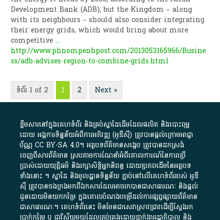
Development Bank (ADB), but the Kingdom – along
with its neighbours – should also consider integrating
their energy grids, which would bring about more
competitive
...
http://www.phnompenhpost.com/2013053165966/Busine
ss/adb-advises-region-to-combine-grids.html
ទំព័រ 1 of 2
1
2
Next »
ខ្លឹមសារ​នៅ​ក្នុង​គេហទំព័រ និង​គ្រប់​ស្នា​ដៃ​ដើម​ដែល​ផលិត​ និង​បោះពុម្ព​
ដោយ​ អង្គការ​ទិន្នន័យ​អំពី​ការអភិវឌ្ឍ​​ (អូ​ឌី​ស៊ី)​ ត្រូវ​បាន​ផ្តល់​ក្រោម​អាជ្ញា
ប័ណ្ណ​
CC BY-SA 4.0
។​ អត្ថបទ​ព័ត៌មាន​សង្ខេប​ ត្រូវ​បាន​ដកស្រង់​
ចេញពី​សារព័ត៌មាន ស្របតាមការ​ណែនាំ​អំពី​គោលការណ៍​នៃ​ការ​ប្រើ
ប្រាស់​ដោយ​យុត្តិធម៌​ និង​រក្សាសិទ្ធិអ្នកនិពន្ធ ដោយ​ប្រភពដើម​នៃ​​អត្ថបទ
ទាំង​នោះ​ ។​ ស្នាដៃ​ និង​មូលដ្ឋាន​ទិន្នន័យ ​ភ្ជាប់​នៅ​លើ​គេហទំព័រ​របស់​ អូ​ឌី​
ស៊ី​ ត្រូវ​បាន​ចងក្រង​មក​ពី​ឯកសារ​ដែល​អាច​រក​បានជា​សាធារណៈ​ និង​ផ្តល់​
ជូន​ដោយ​មិន​យក​កម្រៃ​ ក្នុង​គោលបំណង​បម្រើ​ដល់ការ​ផ្សព្វផ្សាយ​ព័ត៌មាន​
ជា​សាធារណៈ​។​ គេហទំព័រ​នេះ​ មិនមែន​ជា​សេវា​ស្រាវជ្រាវ​ដើម្បី​ស្វែងរក
ប្រាក់​កម្រៃ​ ឬ​ ជា​វិស័យ​មួយ​ដែល​គ្រប់គ្រង​ដោយ​ភ្នាក់ងារ​រដ្ឋាភិបាល​ និង ​