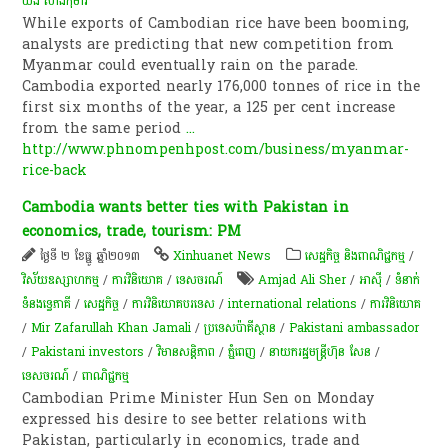
យ៉ង សាំង​កុមារ
While exports of Cambodian rice have been booming,
analysts are predicting that new competition from
Myanmar could eventually rain on the parade.
Cambodia exported nearly 176,000 tonnes of rice in the
first six months of the year, a 125 per cent increase
from the same period
...
http://www.phnompenhpost.com/business/myanmar-
rice-back
Cambodia wants better ties with Pakistan in
economics, trade, tourism: PM
ថ្ងៃទី ២ ខែធ្នូ ឆ្នាំ២០១៣
Xinhuanet News
សេដ្ឋកិច្ច និងពាណិជ្ជកម្ម
/
វិស័យឧស្សាហកម្ម
/
ការវិនិយោគ
/
ទេសចរណ៍
Amjad Ali Sher
/
អាស៊ី
/
ទំនាក់
ទំនងទ្វេភាគី
/
សេដ្ឋកិច្ច
/
ការវិនិយោគបរទេស
/
international relations
/
ការវិនិយោគ
/
Mir Zafarullah Khan Jamali
/
ប្រទេស​ប៉ាគីស្ថាន​
/
Pakistani ambassador
/
Pakistani investors
/
វិមានសន្តិភាព
/
ភ្នំពេញ
/
នាយករដ្ឋមន្ត្រីហ៊ុន សែន
/
ទេសចរណ៍
/
ពាណិជ្ជកម្ម
Cambodian Prime Minister Hun Sen on Monday
expressed his desire to see better relations with
Pakistan, particularly in economics, trade and