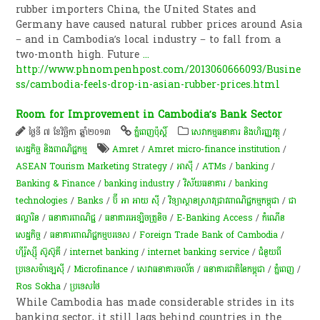
rubber importers China, the United States and
Germany have caused natural rubber prices around Asia
− and in Cambodia’s local industry − to fall from a
two-month high. Future
...
http://www.phnompenhpost.com/2013060666093/Busine
ss/cambodia-feels-drop-in-asian-rubber-prices.html
Room for Improvement in Cambodia’s Bank Sector
ថ្ងៃទី ៧ ខែវិច្ឆិកា ឆ្នាំ២០១៣
ភ្នំពេញប៉ុស្តិ៍
សេវាកម្មធនាគារ និងហិរញ្ញវត្ថុ
/
សេដ្ឋកិច្ច និងពាណិជ្ជកម្ម
Amret
/
Amret micro-finance institution
/
ASEAN Tourism Marketing Strategy
/
អាស៊ី
/
ATMs
/
banking
/
Banking & Finance
/
banking industry
/
វិស័យ​ធនាគារ​
/
banking
technologies
/
Banks
/
ប៊ី អា អាយ ស៊ី
/
វិទ្យាស្ថានស្រាវជ្រាវពាណិជ្ជកម្មកម្ពុជា
/
ជា
ផល្លារិន
/
ធនាគារ​ពាណិជ្ជ
/
ធនាគារអេឡិចត្រូនិច
/
E-Banking Access
/
កំណើន​
សេដ្ឋកិច្ច
/
ធនាគារពាណិជ្ជកម្មបរទេស
/
Foreign Trade Bank of Cambodia
/
ហ៊ីរ៉ូស្ស៊ី ស៊ូស៊ូគី
/
internet banking
/
internet banking service
/
ជំនួយពី
ប្រទេសម៉ាឡេស៊ី​​
/
Microfinance
/
សេវាធនាគារចល័ត
/
ធនាគារជាតិនៃកម្ពុជា
/
ភ្នំពេញ
/
Ros Sokha
/
ប្រទេសថៃ
While Cambodia has made considerable strides in its
banking sector, it still lags behind countries in the