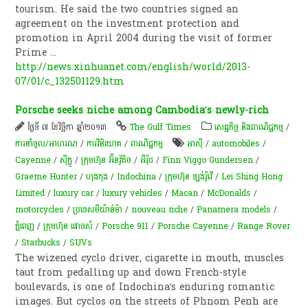
tourism. He said the two countries signed an
agreement on the investment protection and
promotion in April 2004 during the visit of former
Prime
...
http://news.xinhuanet.com/english/world/2013-
07/01/c_132501129.htm
Porsche seeks niche among Cambodia’s newly-rich
ថ្ងៃទី ៧ ខែវិច្ឆិកា ឆ្នាំ២០១៣
The Gulf Times
សេដ្ឋកិច្ច និងពាណិជ្ជកម្ម
/
ការនាំចូល/អាហរណ
/
ការវិនិយោគ
/
ពាណិជ្ជកម្ម
អាស៊ី
/
automobiles
/
Cayenne
/
ស៊ីក្លូ
/
ក្រុមហ៊ុន អ៊ីនវ៉ូតិច
/
អឺរ៉ុប
/
Finn Viggo Gundersen
/
Graeme Hunter
/
ហុងកុង
/
Indochina
/
ក្រុមហ៊ុន ឡង់រ៉ូវើ
/
Lei Shing Hong
Limited
/
luxury car
/
luxury vehicles
/
Macan
/
McDonalds
/
motorcycles
/
ប្រទេសមីយ៉ាន់ម៉ា
/
nouveau riche
/
Panamera models
/
ភ្នំពេញ
/
ក្រុមហ៊ុន ផោចស៍
/
Porsche 911
/
Porsche Cayenne
/
Range Rover
/
Starbucks
/
SUVs
The wizened cyclo driver, cigarette in mouth, muscles
taut from pedalling up and down French-style
boulevards, is one of Indochina’s enduring romantic
images. But cyclos on the streets of Phnom Penh are