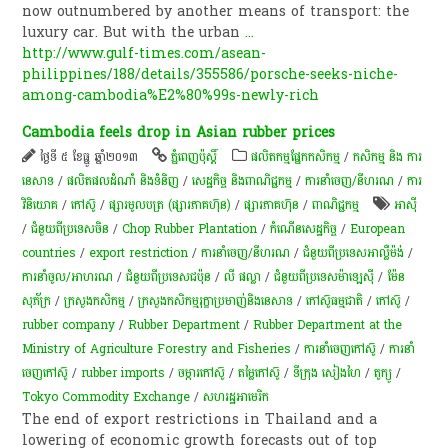
now outnumbered by another means of transport: the
luxury car. But with the urban
...
http://www.gulf-times.com/asean-
philippines/188/details/355586/porsche-seeks-niche-
among-cambodia%E2%80%99s-newly-rich
Cambodia feels drop in Asian rubber prices
ថ្ងៃទី ៥ ខែធ្នូ ឆ្នាំ២០១៣
ភ្នំពេញប៉ុស្តិ៍
​ផលិតកម្ម​ផ្នែក​កសិកម្ម​
/
កសិកម្ម​ និង​ ការ​
នេ​សាទ​
/
ផលិតផលដំណាំ និងទំនិញ
/
សេដ្ឋកិច្ច និងពាណិជ្ជកម្ម
/
ការនាំចេញ/នីហរណ
/
ការ
វិនិយោគ
/
​កៅស៊ូ​
/
ផ្សារមូលបត្រ (ផ្សារភាគហ៊ុន)
/
ផ្សារភាគហ៊ុន
/
ពាណិជ្ជកម្ម
អាស៊ី
/
ជំនួយពីប្រទេសចិន
/
Chop Rubber Plantation
/
កំណើន​សេដ្ឋកិច្ច
/
European
countries
/
export restriction
/
ការនាំចេញ/នីហរណ
/
ជំនួយពីប្រទេសអាល្លឺម៉ង់
/
ការនាំចូល/អាហរណ
/
ជំនួយពីប្រទេសជប៉ុន
/
លី ផល្លា
/
ជំនួយពីប្រទេសម៉ាឡេស៊ី​​
/
ម៉ែន​
សុភ័ក្រ
/
ក្រសួងកសិកម្ម
/
ក្រសួងកសិកម្មរុក្ខាប្រមាញ់និងនេសាទ
/
កៅស៊ូ​ធម្មជាតិ​
/
កៅស៊ូ
/
rubber company
/
Rubber Department
/
Rubber Department at the
Ministry of Agriculture Forestry and Fisheries
/
ការនាំចេញកៅស៊ូ
/
ការ​នាំ​
ចេញ​កៅស៊ូ​
/
rubber imports
/
ចម្ការ​កៅស៊ូ​
/
តម្លៃ​កៅស៊ូ​
/
ទីក្រុង សៀងហៃ
/
តូក្យូ
/
Tokyo Commodity Exchange
/
សហរដ្ឋអាមេរិក
The end of export restrictions in Thailand and a
lowering of economic growth forecasts out of top