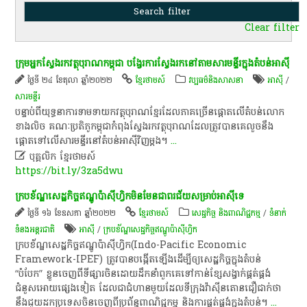
Clear filter
ក្រុម​អ្នក​ស្វែងរក​វត្ថុ​បុរាណ​កម្ពុជា​ បង្វែរ​ការ​ស្វែងរក​នៅ​តាម​សារមន្ទីរ​ក្នុង​តំបន់​អាស៊ី​
ថ្ងៃទី ២៤ ខែតុលា ឆ្នាំ២០២២
ខ្មែរថាមស៍
វប្បធម៌និងសាសនា
អាស៊ី
/
សារមន្ទីរ
បន្ទាប់​ពី​យុទ្ធនាការ​ទាម​ទាយក​វត្ថុ​បុរាណ​ខ្មែរ​ដែល​ភាគច្រើន​ផ្តោត​លើ​តំបន់​លោក​
ខាងលិច​ គណៈប្រតិភូ​កម្ពុជា​កំពុង​ស្វែងរក​វត្ថុ​បុរាណ​ដែល​ត្រូវ​បាន​គេ​លួច​នឹង​
ផ្តោត​ទៅ​លើ​សារមន្ទីរ​នៅ​តំបន់​អាស៊ី​វិញ​ម្តង​។​
...

បុគ្គលិក​ ខ្មែរ​ថា​ម​ស៍​
https://bit.ly/3za5dwu
ក្របខ័ណ្ឌសេដ្ឋកិច្ចឥណ្ឌូប៉ាស៊ីហ្វិកមិនមែនជាពរជ័យសម្រាប់អាស៊ីទេ
ថ្ងៃទី ១៦ ខែឧសភា ឆ្នាំ២០២២
ខ្មែរថាមស៍
សេដ្ឋកិច្ច និងពាណិជ្ជកម្ម
/
ទំនាក់
ទំនងអន្តរជាតិ
អាស៊ី
/
ក្របខ័ណ្ឌសេដ្ឋកិច្ចឥណ្ឌូប៉ាស៊ីហ្វិក
ក្របខ័ណ្ឌសេដ្ឋកិច្ចឥណ្ឌូប៉ាស៊ីហ្វិក​(Indo-Pacific Economic
Framework-IPEF) ត្រូវបានបង្កើតឡើងដើម្បីឲ្យសេដ្ឋកិច្ចក្នុងតំបន់
“បំបែក” ខ្លួនចេញពីទីផ្សារចិនដោយដឹកនាំពួកគេទៅកាន់ខ្សែសង្វាក់ផ្គត់ផ្គង់
ជំនួសអោយផ្សេងទៀត ដែលជាជំហានមួយដែលទីក្រុងវ៉ាស៊ីនតោនជឿជាក់ថា
នឹងជួយដកប្រទេសចិនចេញពីប្រព័ន្ធពាណិជ្ជកម្ម និងការផ្គត់ផ្គង់ក្នុងតំបន់។
...