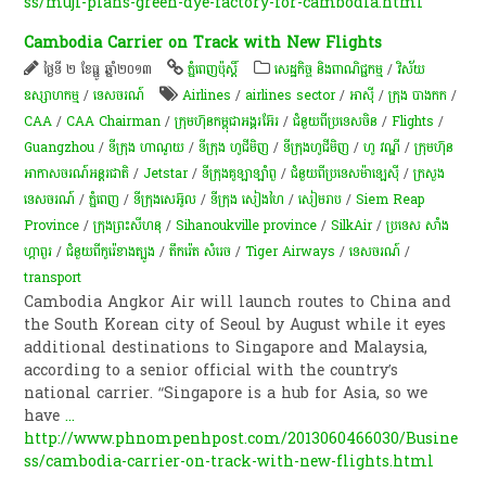
ss/muji-plans-green-dye-factory-for-cambodia.html
Cambodia Carrier on Track with New Flights
ថ្ងៃទី ២ ខែធ្នូ ឆ្នាំ២០១៣
ភ្នំពេញប៉ុស្តិ៍
សេដ្ឋកិច្ច និងពាណិជ្ជកម្ម
/
វិស័យ
ឧស្សាហកម្ម
/
ទេសចរណ៍
Airlines
/
airlines sector
/
អាស៊ី
/
ក្រុង បាងកក
/
CAA
/
CAA Chairman
/
ក្រុមហ៊ុនកម្ពុជាអង្គរអ៊ែរ
/
ជំនួយពីប្រទេសចិន
/
Flights
/
Guangzhou
/
ទីក្រុង ហាណូយ
/
ទីក្រុង ហូជីមិញ
/
ទីក្រុងហូជីមិញ
/
ហូ វណ្ឌី
/
ក្រុមហ៊ុន
អាកាសចរណ៍អន្តរជាតិ
/
Jetstar
/
ទីក្រុងគូឡាឡាំពួ
/
ជំនួយពីប្រទេសម៉ាឡេស៊ី​​
/
ក្រសួង
ទេសចរណ៍
/
ភ្នំពេញ
/
ទីក្រុងសេអ៊ូល
/
ទីក្រុង សៀងហៃ
/
សៀមរាប
/
Siem Reap
Province
/
ក្រុងព្រះសីហនុ
/
Sihanoukville province
/
SilkAir
/
ប្រទេស សាំង
ហ្គាពួរ
/
ជំនួយពីកូរ៉េខាងត្បូង
/
តឹករ៉េត សំរេច
/
Tiger Airways
/
ទេសចរណ៍
/
transport
Cambodia Angkor Air will launch routes to China and
the South Korean city of Seoul by August while it eyes
additional destinations to Singapore and Malaysia,
according to a senior official with the country’s
national carrier. “Singapore is a hub for Asia, so we
have
...
http://www.phnompenhpost.com/2013060466030/Busine
ss/cambodia-carrier-on-track-with-new-flights.html