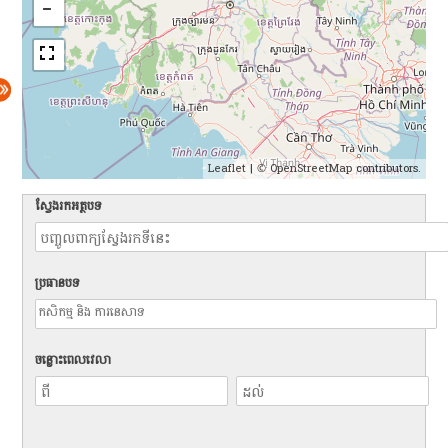
Leaflet
| ©
OpenStreetMap
contributors.
ស្វែងរកអត្ថបទ
ប្រធានបទ
ចន្លោះពេលវេលា