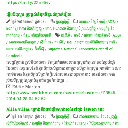
https://bit.ly/2Zn95vv
ធ្វើ​បដិដុល្លារ ត្រូវ​ផ្តល់​ទំនុកចិត្ត​ដល់​ប្រាក់​រៀល
ថ្ងៃទី ២៨ ខែមេសា ឆ្នាំ២០១៤
ភ្នំពេញប៉ុស្តិ៍
ធនាគារអភិវឌ្ឍន៏អាស៊ី (ADB)
/
សេវាកម្មធនាគារ និងហិរញ្ញវត្ថុ
/
គោលនយោបាយ និងការគ្រប់គ្រងសេដ្ឋកិច្ច
/
សេដ្ឋកិច្ច និង
ពាណិជ្ជកម្ម
/
ជំនួយអភិវឌ្ឍន៍ពហុភាគី
អេ.ឌី.ប៊ី
/
អាស៊ី
/
ធនាគារអភិវឌ្ឍន៏អាស៊ី (ADB)
/
សមាគម​សេដ្ឋ​កិច្ច​កម្ពុជា​
/
ស៊ី អ៊ី អេ
/
ជា សិរី
/
IMF
/
អង្គការមូលនិធិរូបិយវត្ថុអន្តរជាតិ
/
ធនាគារជាតិនៃកម្ពុជា
/
អ៊ិនប៊ីស៊ី
/
Supreme National Economic Council of
Cambodia
សេដ្ឋវិទូ​ជាន់​ខ្ពស់​និយាយ​ថា ទឹកប្រាក់​៣២០​លាន​ដុល្លារ​កំពុង​ខាតបង់​ប្រចាំ​ឆ្នាំ​
ដែល​ជា លទ្ធផល​នៃ​ទំនុក​ចិត្ត​របស់​ប្រជាជន​កម្ពុជា​លើ​ប្រាក់​ដុល្លារ អាមេរិក ខណៈ​
ការ​មិនមាន​ទំនុក​ចិត្ត​លើ​ប្រាក់​រៀល​ដែល​មាន​ជា​យូរ​មក​នោះ មាន​ន័យ​ថា មាន​
រូបិយប័ណ្ណ​ក្នុង​ស្រុក​ចំនួន​តិចតួច​កំពុង​ត្រូវ
...

Eddie Morton
http://www.postkhmer.com/business/business/113546-
2014-04-28-04-52-52
Alila villas គ្រោងនឹងចាប់ផ្តើមសាងសង់នៅចុង ខែមេសា នេះ
ថ្ងៃទី ១៣ ខែកក្កដា ឆ្នាំ២០១៥
ភ្នំពេញប៉ុស្តិ៍
គោលនយោបាយ និងបទប្បញ្ញត្តិ
ស្តីពីវិស័យសំណង់
/
សេដ្ឋកិច្ច និងពាណិជ្ជកម្ម
/
វិនិយោគិនបរទេស
/
វិស័យឧស្សាហកម្ម
/
ការ