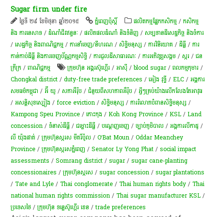
Sugar firm under fire
ថ្ងៃទី ២៩ ខែមិថុនា ឆ្នាំ២០១៥
ភ្នំពេញប៉ុស្តិ៍
​ផលិតកម្ម​ផ្នែក​កសិកម្ម​
/
កសិកម្ម​
និង​ ការ​នេ​សាទ​
/
ដំណាំ​ជីវ​ឥន្ធនៈ
/
ផលិតផលដំណាំ និងទំនិញ
/
សម្បទានដីសេដ្ឋកិច្ច និងចំការ
/
សេដ្ឋកិច្ច និងពាណិជ្ជកម្ម
/
ការនាំចេញ/នីហរណ
/
សិទ្ធិមនុស្ស
/
ការវិនិយោគ
/
ដីធ្លី
/
ការ
កាន់កាប់​ដីធ្លី និង​ការចេញ​ប័ណ្ណកម្មសិទ្ធិ​
/
ការជួលដីសាធារណៈ
/
ការ​អភិវឌ្ឍ​សង្គម
/
​ស្ករ
/
ជន
ក្រីក្រ
/
ពាណិជ្ជកម្ម
ក្រុមហ៊ុន អង្គរស៊ូហ្គើរ
/
អាស៊ី
/
blood sugar
/
ពលកម្ម​កុមារ​
/
Chongkal district
/
duty-free trade preferences
/
អៀង វុទ្ធី
/
ELC
/
អង្គការ
សមធម៌កម្ពុជា
/
អ៊ី យូ
/
សភាអឺរ៉ុប
/
ជំនួយពីសហភាពអឺរ៉ុប
/
អ្វីៗ​គ្រប់​យ៉ាង​លើក​លែង​តែ​អាវុធ
/
​អសន្តិសុខ​ស្បៀង​
/
force eviction
/
សិទ្ធិមនុស្ស
/
ការ​រំលោភ​បំពាន​​សិទ្ធិ​មនុស្ស​​​
/
Kampong Speu Province
/
កោះកុង
/
Koh Kong Province
/
KSL
/
Land
concession
/
ទំនាស់ដីធ្លី
/
ជម្លោះ​ដីធ្លី
/
បណ្តេញចេញ
/
ច្បាប់ភូមិបាល
/
អង្គការលីកាដូ
/
លី យ៉ុងផាត់
/
ក្រុមហ៊ុនស្ករស មីតរិ៍ប៉ូល
/
O’Bat Moun
/
Oddar Meanchey
Province
/
ក្រុម​ហ៊ុន​ស្ករសភ្នំពេញ
/
Senator Ly Yong Phat
/
social impact
assessments
/
Somrang district
/
sugar
/
sugar cane-planting
concessionaires
/
ក្រុម​ហ៊ុន​ស្ករស
/
sugar concession
/
sugar plantations
/
Tate and Lyle
/
Thai conglomerate
/
Thai human rights body
/
Thai
national human rights commission
/
Thai sugar manufacturer KSL
/
ប្រទេសថៃ
/
ក្រុមហ៊ុន ទន្លេស៊ូហ្គើរ ខេន
/
trade preferences