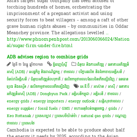
Asia’s largest sugar company has been accused of
torching hundreds of homes, orchestrating the
imprisonment of a pregnant activist and using
security forces to beat villagers – among a raft of other
grave human rights abuses – by communities in Oddar
Meanchey province. The allegations levelled
...
http://www.phnompenhpost.com/2013060366024/Nation
al/sugar-firm-under-fire.html
ADB advises region to combine grids
ថ្ងៃទី ២ ខែធ្នូ ឆ្នាំ២០១៣
ភ្នំពេញប៉ុស្តិ៍
ជំនួយ និងការអភិវឌ្ឍ
/
ធនាគារអភិវឌ្ឍន៏
អាស៊ី (ADB)
/
សេដ្ឋកិច្ច និងពាណិជ្ជកម្ម
/
ថាមពល
/
បរិក្ខារផលិត និងចែកចាយអគ្គីសនី
/
ទំនប់​វា​រី​អគ្គិសនី​
/
ជំនួយអភិវឌ្ឍន៍ពហុភាគី
/
ផលិតកម្មថាមពលដែលមិនកើតឡើងវិញ
/
ធនធាន
ប្រេង និងឧស្ម័ន
/
ផលិតកម្មថាមពលកើតឡើងវិញ
អេ.ឌី.ប៊ី
/
អាស៊ាន
/
អាស៊ី
/
ធនាគារ
អភិវឌ្ឍន៏អាស៊ី (ADB)
/
Donghyun Park
/
អគ្គិសនីកម្ពុជា
/
អគ្គិសនី
/
ថាមពល
/
energy grids
/
energy importers
/
energy outlook
/
សន្តិសុខថាមពល
/
energy supplier
/
fossil fuels
/
GMS
/
មហាអនុតំបន់ទន្លេមេគង្គ
/
grids
/
/
Keo Rottanak
/
ប្រទេសឡាវ
/
ប្រទេសមីយ៉ាន់ម៉ា
/
natural gas grids
/
ប​ណ្តា​ញ​
ថាមពល
/
ប្រទេសថៃ
Cambodia is expected to be able to produce about half
the energy it needs by 2035, according to the Asian