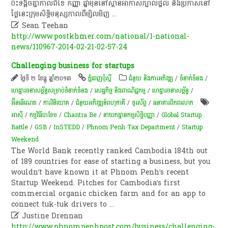
ប៉ះទង្គិច​គ្នា​កាលពី​ខែ​ កញ្ញា​ ឆ្នាំ​មុន​នៅ​ស្ពាន​អាកាស​ក្បាលថ្នល់​ នឹង​ប្រកាស​នៅ​
ថ្ងៃនេះ​ក្រុម​សិទ្ធិ​មនុស្ស​កាលពី​ម្សិលមិញ
...

Sean Teehan
http://www.postkhmer.com/national/1-national-
news/110967-2014-02-21-02-57-24
Challenging business for startups
ថ្ងៃទី ២ ខែធ្នូ ឆ្នាំ២០១៣
ភ្នំពេញប៉ុស្តិ៍
ជំនួយ និងការអភិវឌ្ឍ
/
ទំនាក់ទំនង
/
ហេដ្ឋារចនាសម្ព័ន្ធសម្រាប់ទំនាក់ទំនង
/
សេដ្ឋកិច្ច និងពាណិជ្ជកម្ម
/
ហេដ្ឋារចនាសម្ព័ន្ធ
/
អ៊ីនធើណេត
/
ការវិនិយោគ
/
ជំនួយអភិវឌ្ឍន៍ពហុភាគី
/
ទូរស័ព្ទ
/
ធនាគារពិភពលោក
អាស៊ី
/
កម្មវិធី​បា​ខែ​ម​
/
Chantra Be
/
នាយកដ្ឋាន​កម្មសិទ្ធិ​បញ្ញា
/
Global Startup
Battle
/
GSB
/
InSTEDD
/
Phnom Penh Tax Department
/
Startup
Weekend
The World Bank recently ranked Cambodia 184th out
of 189 countries for ease of starting a business, but you
wouldn’t have known it at Phnom Penh’s recent
Startup Weekend. Pitches for Cambodia’s first
commercial organic chicken farm and for an app to
connect tuk-tuk drivers to
...

Justine Drennan
http://www.phnompenhpost.com/business/challenging-