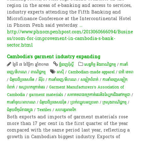
region in the areas of e-banking and access to services,
industry experts attending the Fifth Banking and
Microfinance Conference at the Intercontinental Hotel
in Phnom Penh said yesterday.
...
http://www.phnompenhpost.com/2013060666094/Busine
ss/room-for-improvement-in-cambodia-s-bank-
sector.html
Cambodia’s garment industry expanding
ថ្ងៃទី ៧ ខែវិច្ឆិកា ឆ្នាំ២០១៣
ភ្នំពេញប៉ុស្តិ៍
សេដ្ឋកិច្ច និងពាណិជ្ជកម្ម
/
ការនាំ
ចេញ/នីហរណ
/
ពាណិជ្ជកម្ម
អាស៊ី
/
Cambodian-made apparel
/
ជាតិ ខេមរា
/
ជំនួយពីប្រទេសចិន
/
អឺរ៉ុប
/
ការនាំចេញ/នីហរណ
/
សម្លៀកបំពាក់
/
ការនាំចេញសម្លៀក
បំពាក់
/
ឧស្សាហកម្មកាត់ដេរ
/
Garment Manufacturers’s Association of
Cambodia
/
garment materials
/
សមាគមរោងចក្រកាត់ដេរនិងស្បែកជើងនៅកម្ពុជា
/
ការនាំចូល/អាហរណ
/
ជំនួយពីប្រទេសជប៉ុន
/
ប្រាក់​ឈ្នួល​អប្បបរមា
/
ក្រសួងពាណិជ្ជកម្ម
/
ជំនួយពីកូរ៉េខាងត្បូង
/
Textiles
/
សហរដ្ឋអាមេរិក
Both exports and imports of garment materials rose
more than 17 per cent in the first quarter of the year
compared with the same period last year, reflecting a
growth in Cambodia’s biggest industry. Exports of