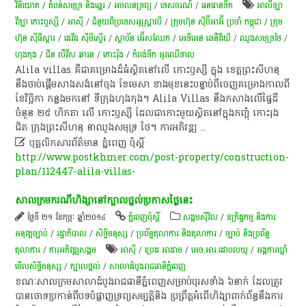
វិនិយោគ
/
​តំបន់​សមុទ្រ និង​ឆ្នេរ​
/
​អចលនទ្រព្យ​
/
ទេសចរណ៍
/
​ធនធាន​ទឹក​
អាលីឡា
វីឡា កោះឬស្សី
/
អាស៊ី
/
ជំនួយពីប្រទេសអូស្ត្រាលី
/
ក្រុមហ៊ុន ស៊ីប៊ីអាអ៊ី ប្រចាំ កម្ពុជា
/
ក្រុម
ហ៊ុន ស៊ីធីស្តារ
/
ដេវីដ ស៊ីមីស្ទើរ
/
ស្ថាប័ន អ៊ើសឈែក
/
អេទីអេន ឆេនឺវីយើ
/
ឈូងសមុទ្រថៃ
/
ហុងកុង
/
ជីន លឺវីស ឆារន
/
កោះរ៉ុង
/
កំពង់ទឹក អូរឈើទាល
Alila villas គឺជា​គម្រោង​ដ៏​ធំ​ស្ថិត​នៅ​លើ កោះ​ឫស្សី ក្នុង ខេត្ត​ព្រះសីហនុ
នឹង​ចាប់ផ្តើម​សាង​សង់​នៅ​ចុង ខែ​មេសា ខាង​មុខ​នេះ​បន្ទាប់​ពី​ចេញ​គម្រោង​កាល​ពី
ខែ​វិច្ឆិកា កន្លង​មក​នៅ ទីក្រុង​ហុងកុង។ Alila Villas នឹង​កសាង​លើ​ផ្ទៃ​ដី​
ចំនួន ២៥ ហិកតា លើ កោះ​ឫស្សី ដែល​ជា​កោះ​មួយ​ស្ថិត​នៅ​ក្នុង​កញ្ចុំ កោះ​រុង
ជិត ក្រុង​ព្រះសីហនុ នា​ឈូង​សមុទ្រ ថៃ។ ការ​អភិវឌ្ឍ
...

បុគ្គលិកសារព័ត៌មាន ភ្នំពេញ ប៉ុស្តិ៍
http://www.postkhmer.com/post-property/construction-
plan/112447-alila-villas-
សាលក្រម​ករណី​ហិង្សា​នៅ​ក្បាលថ្នល់​ប្រកាស​ថ្ងៃនេះ​
ថ្ងៃទី ២១ ខែកុម្ភៈ ឆ្នាំ២០១៤
ភ្នំពេញប៉ុស្តិ៍
សង្គមស៊ីវិល
/
ឧក្រិដ្ឋកម្ម និងការ
អនុវត្តច្បាប់
/
រដ្ឋាភិបាល
/
សិទ្ធិមនុស្ស
/
ប្រព័ន្ធតុលាការ និងតុលាការ
/
ច្បាប់ និងប្រព័ន្ធ
តុលាការ
/
ការ​អភិវឌ្ឍ​សង្គម
អាស៊ី
/
ប្រេដ អាដាម
/
អេច.អារ.ដោបលយូ
/
អង្គការឃ្លាំ
មើលសិទ្ធិមនុស្ស
/
ក្បាលថ្នល់
/
សាលាដំបូងរាជធានីភ្នំពេញ
ខណៈ​សាលក្រម​សាលាដំបូង​រាជធានី​ភ្នំពេញ​សម្រាប់​បុរស​ទាំង​ ៦​នាក់​ ដែល​ត្រូវ​
បាន​ចោទប្រកាន់​ពី​បទ​បំផ្លាញ​ទ្រព្យសម្បត្តិ​និង​ ប្រព្រឹត្ត​អំពើ​ហិង្សា​ពាក់ព័ន្ធ​នឹង​ការ​