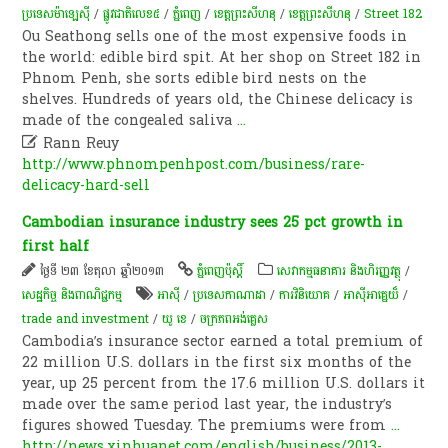
ប្រទេសម៉ាឡេស៊ី​​
/
ផ្លូវ​​​ជាតិ​​​លេខ​​​៥​
/
ភ្នំពេញ
/
ខេត្ត​ព្រះសីហនុ​
/
ខេត្តព្រះសីហនុ
/
Street 182
Ou Seathong sells one of the most expensive foods in
the world: edible bird spit. At her shop on Street 182 in
Phnom Penh, she sorts edible bird nests on the
shelves. Hundreds of years old, the Chinese delicacy is
made of the congealed saliva
...

Rann Reuy
http://www.phnompenhpost.com/business/rare-
delicacy-hard-sell
Cambodian insurance industry sees 25 pct growth in
first half
ថ្ងៃទី ២៣ ខែតុលា ឆ្នាំ២០១៣
ភ្នំពេញប៉ុស្តិ៍
សេវាកម្មធនាគារ និងហិរញ្ញវត្ថុ
/
សេដ្ឋកិច្ច និងពាណិជ្ជកម្ម
អាស៊ី
/
ប្រទេសកាណាដា
/
ការវិនិយោគ
/
អាស៊ីអាគ្នេយ៏
/
trade and investment
/
យូ​ ខេ
/
ចក្រភពអង់គ្លេស​
Cambodia’s insurance sector earned a total premium of
22 million U.S. dollars in the first six months of the
year, up 25 percent from the 17.6 million U.S. dollars it
made over the same period last year, the industry’s
figures showed Tuesday. The premiums were from
...
http://news.xinhuanet.com/english/business/2013-