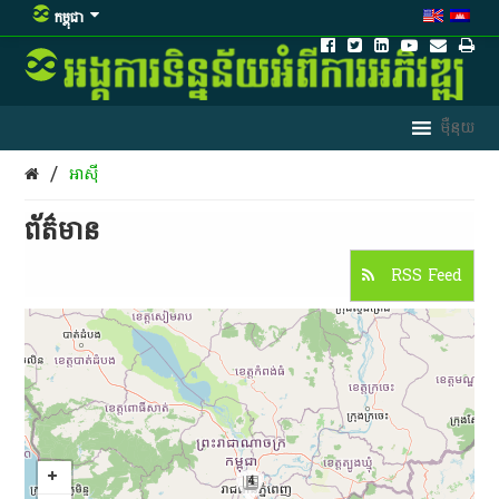
កម្ពុជា
/
អាស៊ី
ព័ត៌មាន​
RSS Feed
4