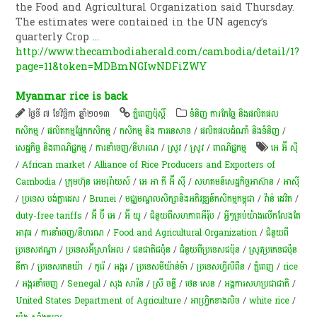
the Food and Agricultural Organization said Thursday.
The estimates were contained in the UN agency’s
quarterly Crop
...
http://www.thecambodiaherald.com/cambodia/detail/1?
page=11&token=MDBmNGIwNDFiZWY
Myanmar rice is back
ថ្ងៃទី ៧ ខែវិច្ឆិកា ឆ្នាំ២០១៣
ភ្នំពេញប៉ុស្តិ៍
ទំនិញ ការកែច្នៃ និងផលិតផល
កសិកម្ម
/
​ផលិតកម្ម​ផ្នែក​កសិកម្ម​
/
កសិកម្ម​ និង​ ការ​នេ​សាទ​
/
ផលិតផលដំណាំ និងទំនិញ
/
សេដ្ឋកិច្ច និងពាណិជ្ជកម្ម
/
ការនាំចេញ/នីហរណ
/
​ស្រូវ​
/
​ស្រូវ​
/
ពាណិជ្ជកម្ម
អេ អ៊ី ស៊ី
/
African market
/
Alliance of Rice Producers and Exporters of
Cambodia
/
ក្រុមហ៊ុន អេមរុរ៉ាយស៍
/
អេ អា ភី អ៊ី ស៊ី
/
សហគមន៍​សេដ្ឋកិច្ច​អាស៊ាន
/
អាស៊ី
/
ប្រទេស បង់ក្លាដេស
/
Brunei
/
មជ្ឈមណ្ឌលសិក្សានិងអភិវឌ្ឍន៍កសិកម្មកម្ពុជា
/
វ៉ាន់ ដេវិត
/
duty-free tariffs
/
អ៊ី ប៊ី អេ
/
អ៊ី យូ
/
ជំនួយពីសហភាពអឺរ៉ុប
/
អ្វីៗ​គ្រប់​យ៉ាង​លើក​លែង​តែ​
អាវុធ
/
ការនាំចេញ/នីហរណ
/
Food and Agricultural Organization
/
ជំនួយពី
ប្រទេសឥណ្ឌា
/
ប្រ​ទេស​អ៊ីស្រាអែល
/
ជនជាតិជប៉ុន
/
ជំនួយពីប្រទេសជប៉ុន
/
​ស្រូវ​ប្រភេទ​ជប៉ុន​
នី​កា
/
ប្រទេស​កេនយ៉ា ​
/
កូរ៉េ
/
​អង្ករ
/
ប្រទេសមីយ៉ាន់ម៉ា
/
ប្រទេសហ្វីលីពីន
/
ភ្នំពេញ
/
rice
/
​អង្ករ​នាំចេញ​​
/
Senegal
/
សុង សារ៉ន
/
ស្រី ចន្ធី
/
ថេន​ សេន
/
អង្គការសហប្រជាជាតិ
/
United States Department of Agriculture
/
អាហ្វ្រិកខាងលិច
/
white rice
/