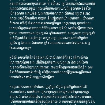
អន្តររដ្ឋាភិបាល​ណាមួយ​នោះ​ទេ ​។​ ទំព័រ​នេះ​ ត្រូវ​បាន​គ្រប់គ្រង​ដោយ​ប្រព័ន្ធ​
ផ្សព្វផ្សាយ​ឯកជន​មួយ​ ដែល​លើកកម្ពស់​ការ​យល់​ដឹង​ទូលាយ​/​ទិន្នន័យ​
បើក​ទូលាយ​ ដោយ​មិនស្វែង​រក​ផល​ចំណេញ​។​ ព័ត៌មាន​ ត្រូវ​បាន​បោះ
ផ្សាយ​ បន្ទាប់​ពី​ការ​មើល​ បញ្ជាក់​ និង​ផ្ទៀងផ្ទាត់​យ៉ាង​ហ្មត់ចត់​។​ យ៉ាងណា​
ក៏​ដោយ​ អូ​ឌី​ស៊ី​ មិន​អាច​ធានា​នូវ​ភាព​ត្រឹមត្រូវ​ ពេញលេញ​ ឬ​ភាព​ដែល​
អាច​ទុកចិត្ត​បាននូវ​ប្រភព​ភាគី​ទី​បី​បាន​ទេ​។​ អូ​ឌី​ស៊ី​ សូម​មិន​ធ្វើការ​អះអាង​
ឬ​ធានា​ ទោះជា​បាន​សម្តែង​ច្បាស់​ ឬ​មិន​ជាក់លាក់​ ជា​អង្គហេតុ​ ឬ​អង្គច្បាប់​
ពាក់ព័ន្ធ​ទៅ​នឹង​ភាព​ត្រឹមត្រូវ​ ពេញលេញ​ ឬ​ភាព​សម​ស្រប​នៃ​ទិន្នន័យ​
ស្នាដៃ​ ឬ​ ឯកសារ​ ដែល​មាន​ ឬ​ដែល​បាន​យក​មក​យោង​ជា​ឯកសារ​ ឬ​
ដែល​បាន​ផ្តល់​ឲ្យ​។
អូឌីស៊ី សូមលើកទឹកចិត្តឱ្យអ្នកប្រើប្រាស់គេហទំព័រនេះ ធ្វើការសិក្សា
ស្រាវជ្រាវបន្ថែមទៀត ដើម្បីគាំទ្រកិច្ចការ​របស់ពួកគេ និងចែករំលែក
លទ្ធផលពីការសិក្សាស្រាវជ្រាវនេះ ជាមួយនឹងក្រុមការងារយើងខ្ញុំ។ សូម
ទំនាក់ទំនងមកកាន់យើងខ្ញុំ
ដើម្បីចូលរួមចំណែកធ្វើឱ្យភាពសុក្រឹតរបស់
គេហទំព័នេះ កាន់តែល្អប្រសើរឡើង។
ការចូលមកកាន់គេហទំព័រនេះ ឬប្រើប្រាស់មូលដ្ឋានទិន្នន័យនៅលើ
គេហទំព័រនេះ បានន័យថា អ្នកទទួលស្គាល់ថាអ្នកមានទំនួលខុសត្រូវ
ទាំងស្រុង លើការពឹងផ្អែក លើគ្រប់ព័ត៌មានផ្តល់ឱ្យនៅលើគេហទំព័រនេះ
ហើយយល់ព្រមថាអ្នកនឹងមិនបង្ករអន្តរាយ ឬ ទាមទារ​ឱ្យមានការទទួលខុស​