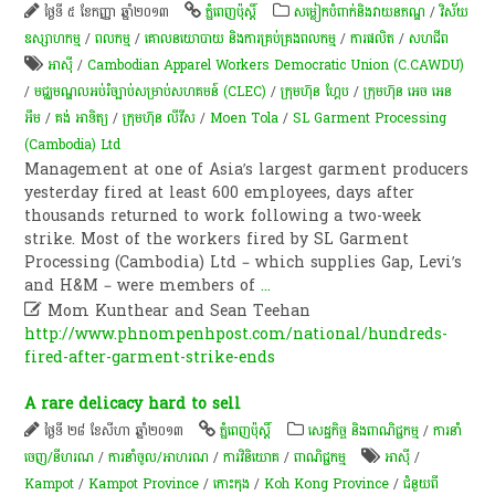
ថ្ងៃទី ៥ ខែកញ្ញា ឆ្នាំ២០១៣
ភ្នំពេញប៉ុស្តិ៍
​សម្លៀក​បំពាក់​និង​វាយ​ន​ភ​ណ្ឌ​
/
វិស័យ
ឧស្សាហកម្ម
/
ពល​កម្ម
/
គោលនយោបាយ និងការគ្រប់គ្រងពលកម្ម
/
ការផលិត​
/
សហជីព
អាស៊ី
/
Cambodian Apparel Workers Democratic Union (C.CAWDU)
/
មជ្ឈមណ្ឌលអប់រំច្បាប់សម្រាប់សហគមន៍ (CLEC)
/
ក្រុមហ៊ុន ហ្គែប
/
ក្រុមហ៊ុន អេច អេន
អឹម
/
គង់ អាទិត្យ
/
ក្រុមហ៊ុន លីវីស
/
Moen Tola
/
SL Garment Processing
(Cambodia) Ltd
Management at one of Asia’s largest garment producers
yesterday fired at least 600 employees, days after
thousands returned to work following a two-week
strike. Most of the workers fired by SL Garment
Processing (Cambodia) Ltd – which supplies Gap, Levi’s
and H&M – were members of
...

Mom Kunthear and Sean Teehan
http://www.phnompenhpost.com/national/hundreds-
fired-after-garment-strike-ends
A rare delicacy hard to sell
ថ្ងៃទី ២៨ ខែសីហា ឆ្នាំ២០១៣
ភ្នំពេញប៉ុស្តិ៍
សេដ្ឋកិច្ច និងពាណិជ្ជកម្ម
/
ការនាំ
ចេញ/នីហរណ
/
ការនាំចូល/អាហរណ
/
ការវិនិយោគ
/
ពាណិជ្ជកម្ម
អាស៊ី
/
Kampot
/
Kampot Province
/
កោះកុង
/
Koh Kong Province
/
ជំនួយពី